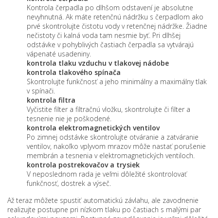
Kontrola čerpadla po dlhšom odstavení je absolutne
nevyhnutná. Ak máte retenčnú nádržku s čerpadlom ako
prvé skontrolujte čistotu vody v retenčnej nádržke. Žiadne
nečistoty či kalná voda tam nesmie byť. Pri dlhšej
odstávke v pohyblivých častiach čerpadla sa vytvárajú
vápenaté usadeniny.
kontrola tlaku vzduchu v tlakovej nádobe
kontrola tlakového spínača
Skontrolujte funkčnosť a jeho minimálny a maximálny tlak
v spínači.
kontrola filtra
Vyčistite filter a filtračnú vložku, skontrolujte či filter a
tesnenie nie je poškodené.
kontrola elektromagnetických ventilov
Po zimnej odstávke skontrolujte otváranie a zatváranie
ventilov, nakoľko vplyvom mrazov môže nastať porušenie
membrán a tesnenia v elektromagnetických ventiloch.
kontrola postrekovačov a trysiek
V neposlednom rada je veľmi dôležité skontrolovať
funkčnosť, dostrek a výseč.
Až teraz môžete spustiť automatickú závlahu, ale zavodnenie
realizujte postupne pri nízkom tlaku po častiach s malými par