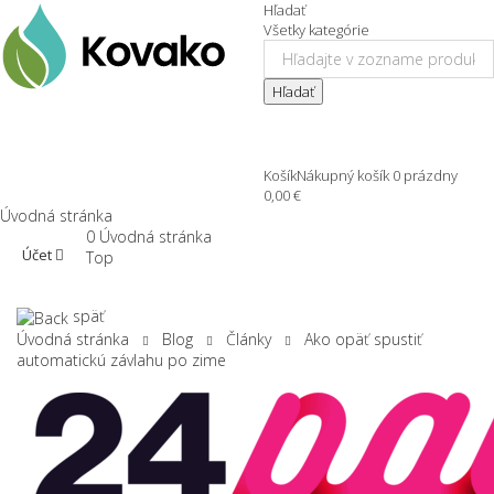
Hľadať
Všetky kategórie
Hľadať
Košík
Nákupný košík
0
prázdny
0,00 €
Úvodná stránka
0
Úvodná stránka
Účet
Top
späť
Úvodná stránka
Blog
Články
Ako opäť spustiť
automatickú závlahu po zime