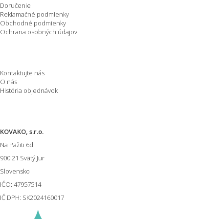
Doručenie
Reklamačné podmienky
Obchodné podmienky
Ochrana osobných údajov
O spoločnosti
Kontaktujte nás
O nás
História objednávok
Informácie o E-shope
KOVAKO, s.r.o.
Na Pažiti
6d
900 21
Svätý Jur
Slovensko
IČO: 47957514
IČ DPH: SK2024160017