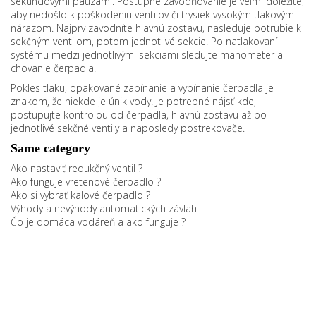
sekundovými pauzami. Postupné zavodňovanie je veľmi dôležité,
aby nedošlo k poškodeniu ventilov či trysiek vysokým tlakovým
nárazom. Najprv zavodníte hlavnú zostavu, nasleduje potrubie k
sekčným ventilom, potom jednotlivé sekcie. Po natlakovaní
systému medzi jednotlivými sekciami sledujte manometer a
chovanie čerpadla.
Pokles tlaku, opakované zapínanie a vypínanie čerpadla je
znakom, že niekde je únik vody. Je potrebné nájsť kde,
postupujte kontrolou od čerpadla, hlavnú zostavu až po
jednotlivé sekčné ventily a naposledy postrekovače.
Same category
Ako nastaviť redukčný ventil ?
Ako funguje vretenové čerpadlo ?
Ako si vybrať kalové čerpadlo ?
Výhody a nevýhody automatických závlah
Čo je domáca vodáreň a ako funguje ?
Nakupovanie