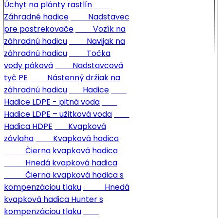
Úchyt na plánty rastlín
Záhradné hadice
Nadstavec
pre postrekovače
Vozík na
záhradnú hadicu
Navijak na
záhradnú hadicu
Točka
vody páková
Nadstavcová
tyč PE
Nástenný držiak na
záhradnú hadicu
Hadice
Hadice LDPE - pitná voda
Hadice LDPE – užitková voda
Hadica HDPE
Kvapková
závlaha
Kvapková hadica
Čierna kvapková hadica
Hnedá kvapková hadica
Čierna kvapková hadica s
kompenzáciou tlaku
Hnedá
kvapková hadica Hunter s
kompenzáciou tlaku