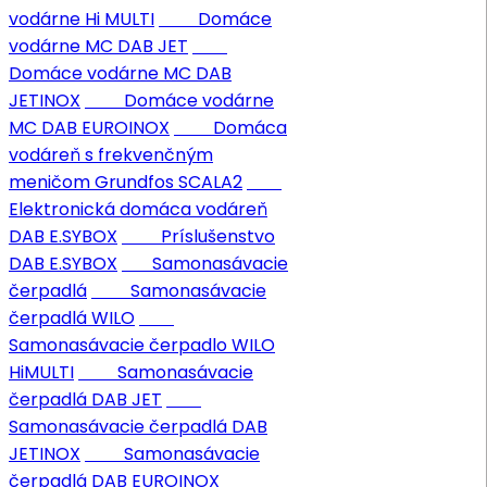
vodárne Hi MULTI
Domáce
vodárne MC DAB JET
Domáce vodárne MC DAB
JETINOX
Domáce vodárne
MC DAB EUROINOX
Domáca
vodáreň s frekvenčným
meničom Grundfos SCALA2
Elektronická domáca vodáreň
DAB E.SYBOX
Príslušenstvo
DAB E.SYBOX
Samonasávacie
čerpadlá
Samonasávacie
čerpadlá WILO
Samonasávacie čerpadlo WILO
HiMULTI
Samonasávacie
čerpadlá DAB JET
Samonasávacie čerpadlá DAB
JETINOX
Samonasávacie
čerpadlá DAB EUROINOX