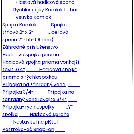
Plastová hadicová spona
Rýchlospojky Kamlok 10 bar
Vsuvka Kamlok
Spojka Kamlok
Spojka
tŕňová 2“ x 2“
Oceľová
spona 2“ (55-59 mm)
Záhradné príslušenstvo
Hadicová spojka priama
Hadicová spojka priama vonkajší
závit 3/4“
Hadicová spojka
priama s rýchlospojkou
Prípojka na záhradný ventil
Prípojka 3/4“
Prípojka na
záhradný ventil dvojitá 3/4“
Prípojka-rýchlospojky
„Y“
spojka
Hadicová sprcha
Nastaviteľná pištoľ
Postrekovač Snap-on