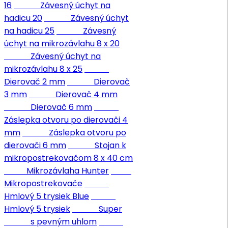
16
Závesný úchyt na
hadicu 20
Závesný úchyt
na hadicu 25
Závesný
úchyt na mikrozávlahu 8 x 20
Závesný úchyt na
mikrozávlahu 8 x 25
Dierovač 2 mm
Dierovač
3 mm
Dierovač 4 mm
Dierovač 6 mm
Záslepka otvoru po dierovači 4
mm
Záslepka otvoru po
dierovači 6 mm
Stojan k
mikropostrekovačom 8 x 40 cm
Mikrozávlaha Hunter
Mikropostrekovače
Hmlový 5 trysiek Blue
Hmlový 5 trysiek
Super
s pevným uhlom