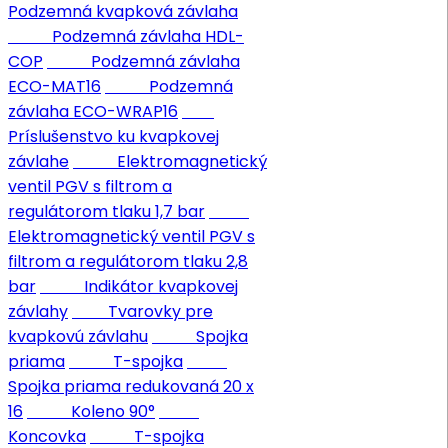
Podzemná kvapková závlaha
Podzemná závlaha HDL-
COP
Podzemná závlaha
ECO-MAT16
Podzemná
závlaha ECO-WRAP16
Príslušenstvo ku kvapkovej
závlahe
Elektromagnetický
ventil PGV s filtrom a
regulátorom tlaku 1,7 bar
Elektromagnetický ventil PGV s
filtrom a regulátorom tlaku 2,8
bar
Indikátor kvapkovej
závlahy
Tvarovky pre
kvapkovú závlahu
Spojka
priama
T-spojka
Spojka priama redukovaná 20 x
16
Koleno 90°
Koncovka
T-spojka