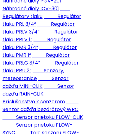
Náhradné diely PGV-201
Náhradné diely ICV-301
Regulátory tlaku
Regulátor
tlaku PRL 3/4“
Regulátor
tlaku PRLV 3/4“
Regulátor
tlaku PRLV 1“
Regulátor
tlaku PMR 3/4“
Regulátor
tlaku PMR 1“
Regulátor
tlaku PRLG 3/4“
Regulátor
tlaku PRU 2“
Senzory,
meteostanice
Senzor
dažďa MINI-CLIK
Senzor
dažďa RAIN-CLIK
Príslušenstvo k senzorom
Senzor dažďa bezdrôtový WRC
Senzor prietoku FLOW-CLIK
Senzor prietoku FLOW-
SYNC
Telo senzoru FLOW-