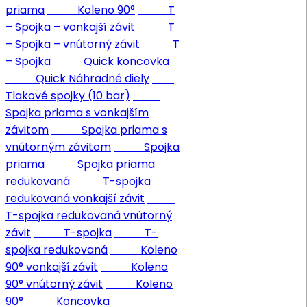
priama
Koleno 90°
T
– Spojka – vonkajší závit
T
– Spojka – vnútorný závit
T
– Spojka
Quick koncovka
Quick Náhradné diely
Tlakové spojky (10 bar)
Spojka priama s vonkajším
závitom
Spojka priama s
vnútorným závitom
Spojka
priama
Spojka priama
redukovaná
T-spojka
redukovaná vonkajší závit
T-spojka redukovaná vnútorný
závit
T-spojka
T-
spojka redukovaná
Koleno
90° vonkajší závit
Koleno
90° vnútorný závit
Koleno
90°
Koncovka