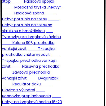
Stop
Hadicová spojka
Mosadzná tryska „heavy“
Hadicová spona
Úchyt potrubia na stenu
Úchyt potrubia na stenu so
skrutkou a hmoždinkou
Tvarovky pre kvapkovú závlahu
Koleno 90°, prechodka
vonkajší závit
T-spojka,
prechodka vnútorný závit
T-spojka, prechodka vonkajší
závit
Násuvná prechodka
Závitová prechodka
vonkajší závit
Dvojkrúžok
Regulátor tlaku
Hlavica s vývodmi
Koncovka preplachovacia
Úchyt na kvapkovú hadicu 16-20