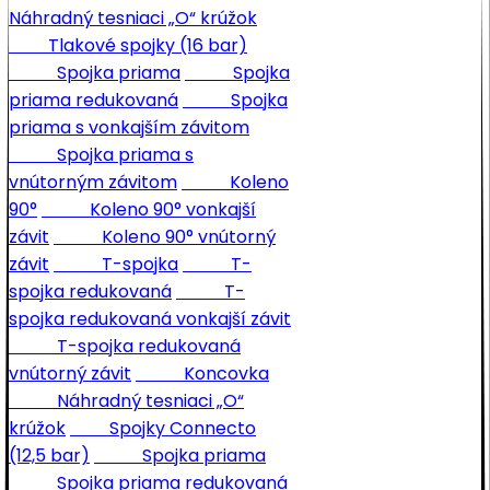
Náhradný tesniaci „O“ krúžok
Tlakové spojky (16 bar)
Spojka priama
Spojka
priama redukovaná
Spojka
priama s vonkajším závitom
Spojka priama s
vnútorným závitom
Koleno
90°
Koleno 90° vonkajší
závit
Koleno 90° vnútorný
závit
T-spojka
T-
spojka redukovaná
T-
spojka redukovaná vonkajší závit
T-spojka redukovaná
vnútorný závit
Koncovka
Náhradný tesniaci „O“
krúžok
Spojky Connecto
(12,5 bar)
Spojka priama
Spojka priama redukovaná