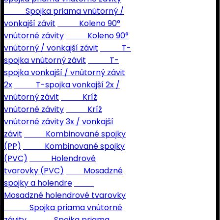
Spojka priama vnútorný /
vonkajší závit
Koleno 90°
vnútorné závity
Koleno 90°
vnútorný / vonkajší závit
T-
spojka vnútorný závit
T-
spojka vonkajší / vnútorný závit
2x
T-spojka vonkajší 2x /
vnútorný závit
Kríž
vnútorné závity
Kríž
vnútorné závity 3x / vonkajší
závit
Kombinované spojky
(PP)
Kombinované spojky
(PVC)
Holendrové
tvarovky (PVC)
Mosadzné
spojky a holendre
Mosadzné holendrové tvarovky
Spojka priama vnútorné
závity
Spojka priama