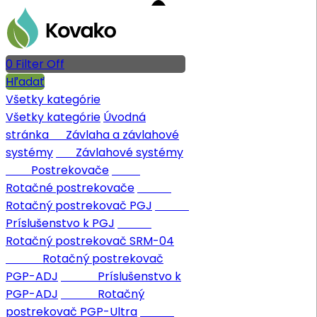
0
Filter
Off
Hľadať
Všetky kategórie
Všetky kategórie
Úvodná
stránka
Závlaha a závlahové
systémy
Závlahové systémy
Postrekovače
Rotačné postrekovače
Rotačný postrekovač PGJ
Príslušenstvo k PGJ
Rotačný postrekovač SRM-04
Rotačný postrekovač
PGP-ADJ
Príslušenstvo k
PGP-ADJ
Rotačný
postrekovač PGP-Ultra