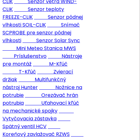
CLIK
Senzor vetra WIND-
CLIK
Senzor teploty
FREEZE-CLIK
Senzor pôdnej
vlhkosti SOIL-CLIK
Snímač
SCPROBE pre senzor pôdnej
vlhkosti
Senzor Solar Sync
Mini Meteo Stanica MWS
Príslušenstvo
Nástroje
pre montáž
M-Kľúč
T-Kľúč
Zvierací
držiak
Multifunkčný
nástroj Hunter
Nožnice na
potrubie
Orezávač hrán
potrubia
Uťahovací kľúč
na mechanické spojky
Vytyčovacia zástavka
Spätný ventil HCV
Koreňový zavlažovač RZWS