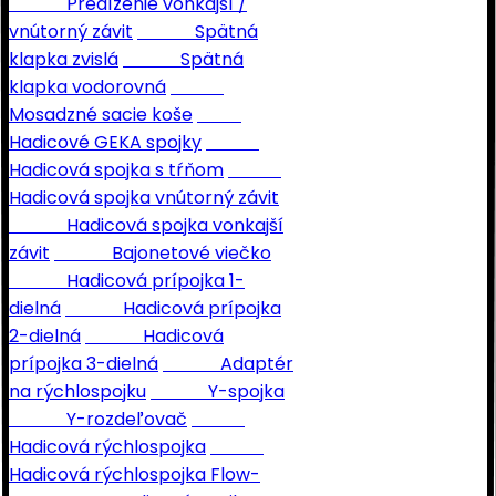
Predĺženie vonkajší /
vnútorný závit
Spätná
klapka zvislá
Spätná
klapka vodorovná
Mosadzné sacie koše
Hadicové GEKA spojky
Hadicová spojka s tŕňom
Hadicová spojka vnútorný závit
Hadicová spojka vonkajší
závit
Bajonetové viečko
Hadicová prípojka 1-
dielná
Hadicová prípojka
2-dielná
Hadicová
prípojka 3-dielná
Adaptér
na rýchlospojku
Y-spojka
Y-rozdeľovač
Hadicová rýchlospojka
Hadicová rýchlospojka Flow-