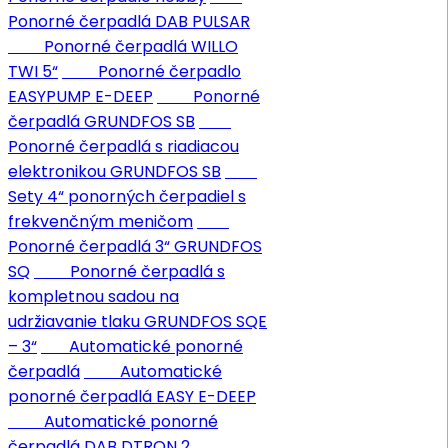
Ponorné čerpadlá DAB PULSAR
Ponorné čerpadlá WILLO
TWI 5“
Ponorné čerpadlo
EASYPUMP E-DEEP
Ponorné
čerpadlá GRUNDFOS SB
Ponorné čerpadlá s riadiacou
elektronikou GRUNDFOS SB
Sety 4“ ponorných čerpadiel s
frekvenčným meničom
Ponorné čerpadlá 3“ GRUNDFOS
SQ
Ponorné čerpadlá s
kompletnou sadou na
udržiavanie tlaku GRUNDFOS SQE
– 3“
Automatické ponorné
čerpadlá
Automatické
ponorné čerpadlá EASY E-DEEP
Automatické ponorné
čerpadlá DAB DTRON 2