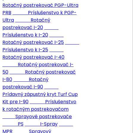
Rotačný postrekovač PGP-Ultra
PRB
Príslušenstvo k PGP-
Ultra
Rotačný
postrekovač I-20
Príslušenstvo k I-20
Rotačný postrekovač I-25
Príslušenstvo k I-25
Rotačný postrekovač I-40
Rotačný postrekovač I-
50
Rotačný postrekovač
I-80
Rotačný
postrekovač I-90
Prídavný zápustný kryt Turf Cup
Kit pre I-90
Príslušenstvo
k rotačným postrekovačom
Sprayové postrekovače
PS
I-Spray
MPR
Sprayový