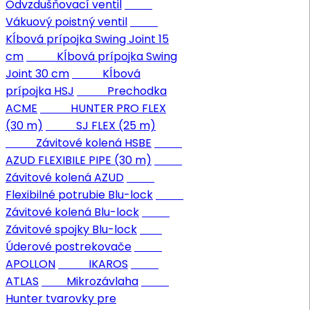
Odvzdušňovací ventil
Vákuový poistný ventil
Kĺbová prípojka Swing Joint 15
cm
Kĺbová prípojka Swing
Joint 30 cm
Kĺbová
prípojka HSJ
Prechodka
ACME
HUNTER PRO FLEX
(30 m)
SJ FLEX (25 m)
Závitové kolená HSBE
AZUD FLEXIBILE PIPE (30 m)
Závitové kolená AZUD
Flexibilné potrubie Blu-lock
Závitové kolená Blu-lock
Závitové spojky Blu-lock
Úderové postrekovače
APOLLON
IKAROS
ATLAS
Mikrozávlaha
Hunter tvarovky pre