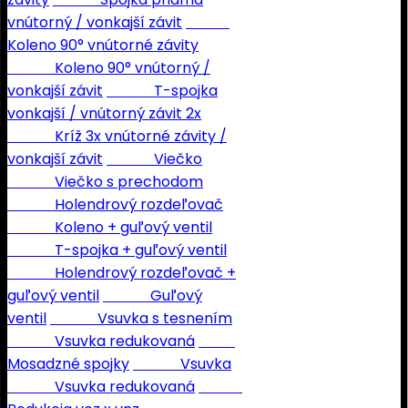
vnútorný / vonkajší závit
Koleno 90° vnútorné závity
Koleno 90° vnútorný /
vonkajší závit
T-spojka
vonkajší / vnútorný závit 2x
Kríž 3x vnútorné závity /
vonkajší závit
Viečko
Viečko s prechodom
Holendrový rozdeľovač
Koleno + guľový ventil
T-spojka + guľový ventil
Holendrový rozdeľovač +
guľový ventil
Guľový
ventil
Vsuvka s tesnením
Vsuvka redukovaná
Mosadzné spojky
Vsuvka
Vsuvka redukovaná