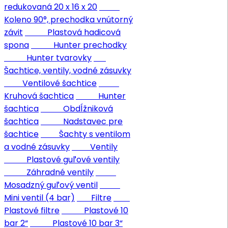
redukovaná 20 x 16 x 20
Koleno 90°, prechodka vnútorný
závit
Plastová hadicová
spona
Hunter prechodky
Hunter tvarovky
Šachtice, ventily, vodné zásuvky
Ventilové šachtice
Kruhová šachtica
Hunter
šachtica
Obdĺžniková
šachtica
Nadstavec pre
šachtice
Šachty s ventilom
a vodné zásuvky
Ventily
Plastové guľové ventily
Záhradné ventily
Mosadzný guľový ventil
Mini ventil (4 bar)
Filtre
Plastové filtre
Plastové 10
bar 2“
Plastové 10 bar 3“