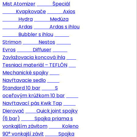
Mist Atomizer
Špeciál
Kvapkovače
Axios
Hydra
Medúza
Ardas
Ardas s ihlou
Bubbler s ihlou
Strimon
Nestos
Evros
Diffuser
Zavlažovacia koncová ihla
Tesniaci materiál – TEFLÓN
Mechanické spojky
Navŕtavacie sedlo
Štandard 10 bar
S
oceľovým krúžkom 10 bar
Navŕtavací pás Kwik Tap
Dierovač
Quick joint spojky
(6 bar)
Spojka priama s
vonkajším závitom
Koleno
90° vonkajší závit
Spojka