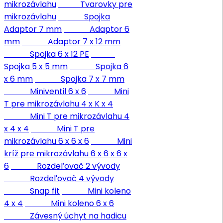
mikrozávlahu
Tvarovky pre
mikrozávlahu
Spojka
Adaptor 7 mm
Adaptor 6
mm
Adaptor 7 x 12 mm
Spojka 6 x 12 PE
Spojka 5 x 5 mm
Spojka 6
x 6 mm
Spojka 7 x 7 mm
Miniventil 6 x 6
Mini
T pre mikrozávlahu 4 x K x 4
Mini T pre mikrozávlahu 4
x 4 x 4
Mini T pre
mikrozávlahu 6 x 6 x 6
Mini
kríž pre mikrozávlahu 6 x 6 x 6 x
6
Rozdeľovač 2 vývody
Rozdeľovač 4 vývody
Snap fit
Mini koleno
4 x 4
Mini koleno 6 x 6
Závesný úchyt na hadicu