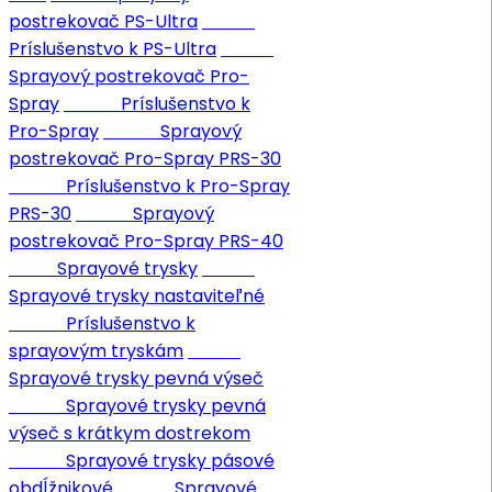
postrekovač PS-Ultra
Príslušenstvo k PS-Ultra
Sprayový postrekovač Pro-
Spray
Príslušenstvo k
Pro-Spray
Sprayový
postrekovač Pro-Spray PRS-30
Príslušenstvo k Pro-Spray
PRS-30
Sprayový
postrekovač Pro-Spray PRS-40
Sprayové trysky
Sprayové trysky nastaviteľné
Príslušenstvo k
sprayovým tryskám
Sprayové trysky pevná výseč
Sprayové trysky pevná
výseč s krátkym dostrekom
Sprayové trysky pásové
obdĺžnikové
Sprayové