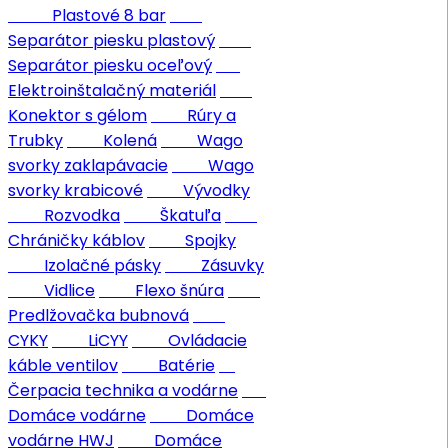
Plastové 8 bar
Separátor piesku plastový
Separátor piesku oceľový
Elektroinštalačný materiál
Konektor s gélom
Rúry a
Trubky
Kolená
Wago
svorky zaklapávacie
Wago
svorky krabicové
Vývodky
Rozvodka
Škatuľa
Chráničky káblov
Spojky
Izolačné pásky
Zásuvky
Vidlice
Flexo šnúra
Predlžovačka bubnová
CYKY
LiCYY
Ovládacie
káble ventilov
Batérie
Čerpacia technika a vodárne
Domáce vodárne
Domáce
vodárne HWJ
Domáce