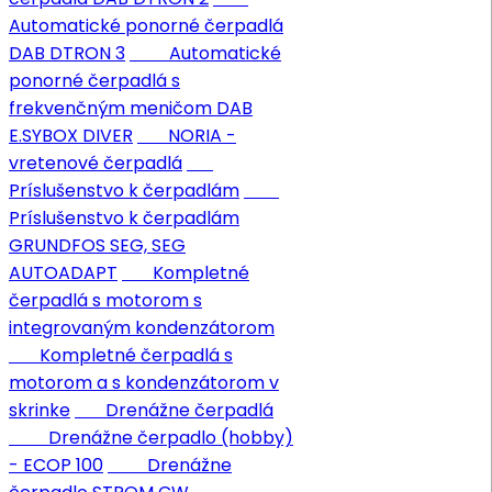
Automatické ponorné čerpadlá
DAB DTRON 3
Automatické
ponorné čerpadlá s
frekvenčným meničom DAB
E.SYBOX DIVER
NORIA -
vretenové čerpadlá
Príslušenstvo k čerpadlám
Príslušenstvo k čerpadlám
GRUNDFOS SEG, SEG
AUTOADAPT
Kompletné
čerpadlá s motorom s
integrovaným kondenzátorom
Kompletné čerpadlá s
motorom a s kondenzátorom v
skrinke
Drenážne čerpadlá
Drenážne čerpadlo (hobby)
- ECOP 100
Drenážne