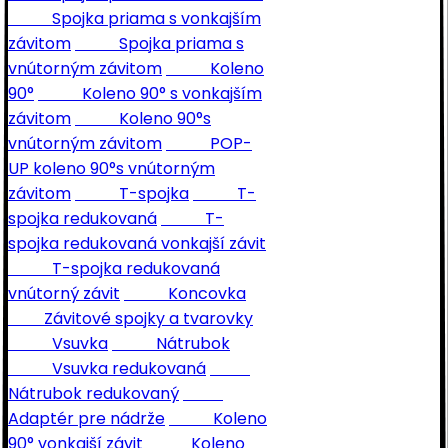
Spojka priama s vonkajším
závitom
Spojka priama s
vnútorným závitom
Koleno
90°
Koleno 90° s vonkajším
závitom
Koleno 90°s
vnútorným závitom
POP-
UP koleno 90°s vnútorným
závitom
T-spojka
T-
spojka redukovaná
T-
spojka redukovaná vonkajší závit
T-spojka redukovaná
vnútorný závit
Koncovka
Závitové spojky a tvarovky
Vsuvka
Nátrubok
Vsuvka redukovaná
Nátrubok redukovaný
Adaptér pre nádrže
Koleno
90° vonkajší závit
Koleno