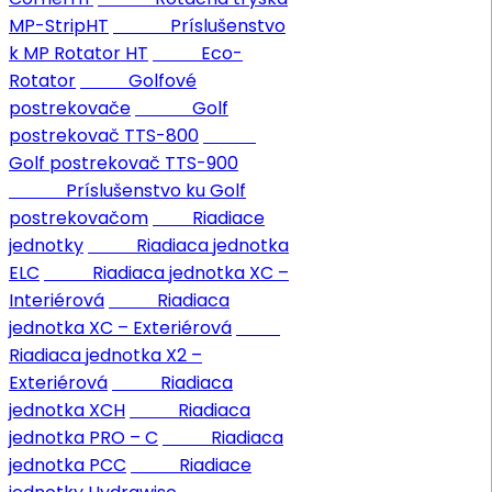
MP-StripHT
Príslušenstvo
k MP Rotator HT
Eco-
Rotator
Golfové
postrekovače
Golf
postrekovač TTS-800
Golf postrekovač TTS-900
Príslušenstvo ku Golf
postrekovačom
Riadiace
jednotky
Riadiaca jednotka
ELC
Riadiaca jednotka XC –
Interiérová
Riadiaca
jednotka XC – Exteriérová
Riadiaca jednotka X2 –
Exteriérová
Riadiaca
jednotka XCH
Riadiaca
jednotka PRO – C
Riadiaca
jednotka PCC
Riadiace