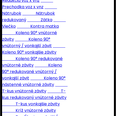
Redukcia voz x vnz
Prechodka voz x vnz
Nátrubok
Nátrubok
redukovaný
Zátka
Viečko
Kontra matka
Koleno 90° vnútorné
závity
Koleno 90°
vnútorný / vonkajší závit
Koleno 90° vonkajšie závity
Koleno 90° redukované
vnútorné závity
Koleno
90° redukované vnútorný /
vonkajší závit
Koleno 90°
nástenné vnútorné závity
T-kus vnútorné závity
T-
kus redukovaný vnútorné závity
T-kus vonkajšie závity
Kríž vnútorné závity