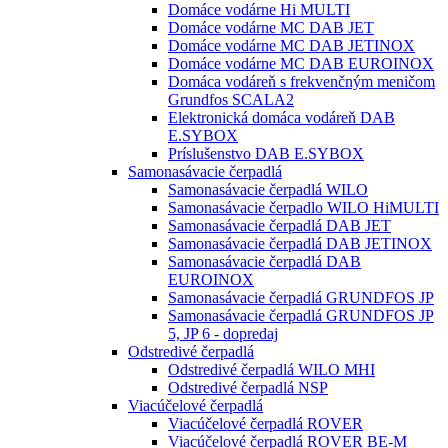
Domáce vodárne Hi MULTI
Domáce vodárne MC DAB JET
Domáce vodárne MC DAB JETINOX
Domáce vodárne MC DAB EUROINOX
Domáca vodáreň s frekvenčným meničom
Grundfos SCALA2
Elektronická domáca vodáreň DAB
E.SYBOX
Príslušenstvo DAB E.SYBOX
Samonasávacie čerpadlá
Samonasávacie čerpadlá WILO
Samonasávacie čerpadlo WILO HiMULTI
Samonasávacie čerpadlá DAB JET
Samonasávacie čerpadlá DAB JETINOX
Samonasávacie čerpadlá DAB
EUROINOX
Samonasávacie čerpadlá GRUNDFOS JP
Samonasávacie čerpadlá GRUNDFOS JP
5, JP 6 - dopredaj
Odstredivé čerpadlá
Odstredivé čerpadlá WILO MHI
Odstredivé čerpadlá NSP
Viacúčelové čerpadlá
Viacúčelové čerpadlá ROVER
Viacúčelové čerpadlá ROVER BE-M