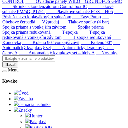
CONTROL
Ovládacie panely WILO – GRUNDFOS GMC
Skrinka s kondenzátorom Control box IC
Tlakové
spínače PM/5G, PT/5G
Plavákové spínače FOX – H05
Príslušenstvo k plavákovým spínačom
Easy Pump
Obehové čerpadlá
Výpredaj
Tlakové spojky (4 bar)
Spojka priama s vonkajším závitom
Spojka priama
Spojka priama redukovaná
T-spojka
T-spojka
redukovaná s vonkajším závitom
T-spojka redukovaná
Koncovka
Koleno 90° vonkajší závit
Koleno 90°
Automatický kvapkový set
Automatický kvapkový set –
čierny A
Automatický kvapkový set – biely A
Novinky
Hľadať
Menu
Kovako
Úvod
Závlaha
Čerpacia technika
Značky
Hunter
Palaplast
Plastica Alfa