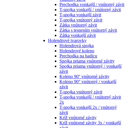
Prechodka vonkajší / vnútorný závit
T-spojka vonkajší / vnútorný závit
T-spojka vonkajší závit
T-spojka vnútorný závit
Zátka vnútorný závit
Zátka s tesnením vnútorný závit
Zátka vonkajší závit
Holendrové tvarovky
Holendrová spojka
Holendrové koleno
Prechodka na hadicu
Spojka priama vnútorné závity
Spojka priama vnútorný / vonkajší
závit
Koleno 90° vnútorné závity
Koleno 90° vnútorný / vonkajší
závit
T-spojka vnútorný závit
T-spojka vonkajší / vnútorný závit
2x
T-spojka vonkajší 2x / vnútorný
závit
Kríž vnútorné závity
Kríž vnútorné závity 3x / vonkajší
závit