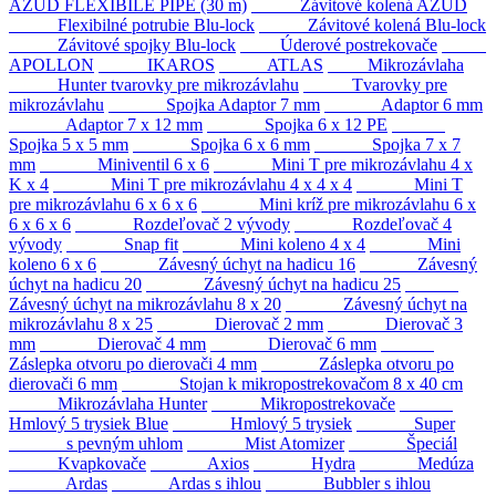
AZUD FLEXIBILE PIPE (30 m)
Závitové kolená AZUD
Flexibilné potrubie Blu-lock
Závitové kolená Blu-lock
Závitové spojky Blu-lock
Úderové postrekovače
APOLLON
IKAROS
ATLAS
Mikrozávlaha
Hunter tvarovky pre mikrozávlahu
Tvarovky pre
mikrozávlahu
Spojka Adaptor 7 mm
Adaptor 6 mm
Adaptor 7 x 12 mm
Spojka 6 x 12 PE
Spojka 5 x 5 mm
Spojka 6 x 6 mm
Spojka 7 x 7
mm
Miniventil 6 x 6
Mini T pre mikrozávlahu 4 x
K x 4
Mini T pre mikrozávlahu 4 x 4 x 4
Mini T
pre mikrozávlahu 6 x 6 x 6
Mini kríž pre mikrozávlahu 6 x
6 x 6 x 6
Rozdeľovač 2 vývody
Rozdeľovač 4
vývody
Snap fit
Mini koleno 4 x 4
Mini
koleno 6 x 6
Závesný úchyt na hadicu 16
Závesný
úchyt na hadicu 20
Závesný úchyt na hadicu 25
Závesný úchyt na mikrozávlahu 8 x 20
Závesný úchyt na
mikrozávlahu 8 x 25
Dierovač 2 mm
Dierovač 3
mm
Dierovač 4 mm
Dierovač 6 mm
Záslepka otvoru po dierovači 4 mm
Záslepka otvoru po
dierovači 6 mm
Stojan k mikropostrekovačom 8 x 40 cm
Mikrozávlaha Hunter
Mikropostrekovače
Hmlový 5 trysiek Blue
Hmlový 5 trysiek
Super
s pevným uhlom
Mist Atomizer
Špeciál
Kvapkovače
Axios
Hydra
Medúza
Ardas
Ardas s ihlou
Bubbler s ihlou