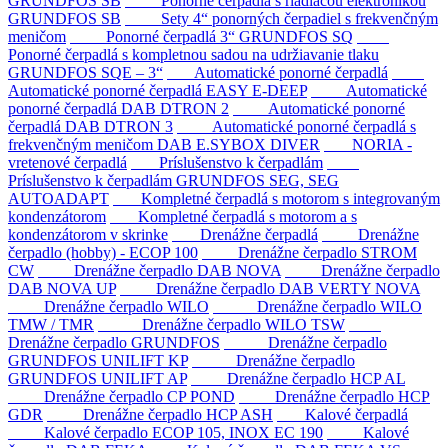
GRUNDFOS SB
Ponorné čerpadlá s riadiacou elektronikou
GRUNDFOS SB
Sety 4“ ponorných čerpadiel s frekvenčným
meničom
Ponorné čerpadlá 3“ GRUNDFOS SQ
Ponorné čerpadlá s kompletnou sadou na udržiavanie tlaku
GRUNDFOS SQE – 3“
Automatické ponorné čerpadlá
Automatické ponorné čerpadlá EASY E-DEEP
Automatické
ponorné čerpadlá DAB DTRON 2
Automatické ponorné
čerpadlá DAB DTRON 3
Automatické ponorné čerpadlá s
frekvenčným meničom DAB E.SYBOX DIVER
NORIA -
vretenové čerpadlá
Príslušenstvo k čerpadlám
Príslušenstvo k čerpadlám GRUNDFOS SEG, SEG
AUTOADAPT
Kompletné čerpadlá s motorom s integrovaným
kondenzátorom
Kompletné čerpadlá s motorom a s
kondenzátorom v skrinke
Drenážne čerpadlá
Drenážne
čerpadlo (hobby) - ECOP 100
Drenážne čerpadlo STROM
CW
Drenážne čerpadlo DAB NOVA
Drenážne čerpadlo
DAB NOVA UP
Drenážne čerpadlo DAB VERTY NOVA
Drenážne čerpadlo WILO
Drenážne čerpadlo WILO
TMW / TMR
Drenážne čerpadlo WILO TSW
Drenážne čerpadlo GRUNDFOS
Drenážne čerpadlo
GRUNDFOS UNILIFT KP
Drenážne čerpadlo
GRUNDFOS UNILIFT AP
Drenážne čerpadlo HCP AL
Drenážne čerpadlo CP POND
Drenážne čerpadlo HCP
GDR
Drenážne čerpadlo HCP ASH
Kalové čerpadlá
Kalové čerpadlo ECOP 105, INOX EC 190
Kalové