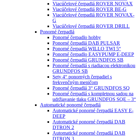
Viacúčelové čerpadlá ROVER NOVAX
Viacúčelové čerpadlá ROVER BE-G
Viacúčelové čerpadlá ROVER NOVAX-
G
Viacúčelové čerpadlá ROVER DRILL
Ponorné čerpadlá
Ponorné čerpadlo hobby
Ponorné čerpadlá DAB PULSAR
Ponorné čerpadlá WILLO TWI 5“
Ponorné čerpadlo EASYPUMP E-DEEP
Ponorné čerpadlá GRUNDFOS SB
Ponorné čerpadlá s riadiacou elektronikou
GRUNDFOS SB
Sety 4“ ponorných čerpadiel s
frekvenčným meničom
Ponorné čerpadlá 3“ GRUNDFOS SQ
Ponorné čerpadlá s kompletnou sadou na
udržiavanie tlaku GRUNDFOS SQE – 3“
Automatické ponorné čerpadlá
Automatické ponorné čerpadlá EASY E-
DEEP
Automatické ponorné čerpadlá DAB
DTRON 2
Automatické ponorné čerpadlá DAB
DTRON 3