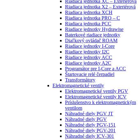
Riadiaca jednotka XC – Exteriérová
Riadiaca jednotka X2 – Exteriérová
Riadiaca jednotka XCH
Riadiaca jednotka PRO – C
Riadiaca jednotka PCC
Riadiace jednotky Hydrawise
Baterkové riadiace jednotky
Diaľkový ovládač ROAM
Riadiace jednotky I-Core
Riadiace jednotky I2C
Riadiace jednotky ACC
Riadiace jednotky A2C
Programátor pre I-Core a ACC
Štartovacie relé čerpadiel
Transformátory
Elektromagnetické ventily
Elektromagnetické ventily PGV
Elektromagnetické ventily ICV
Príslušenstvo k elektromagnetickým
ventilom
Náhradné diely PGV JT
Náhradné diely PGV
Náhradné diely PGV-151
Náhradné diely PGV-201
Náhradné diely ICV-301