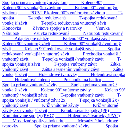
Spojka priama s vnútorným závitom
Koleno 90°
Koleno 90° s vonkajším závitom
Koleno 90°s vnútorným
závitom
POP-UP koleno 90°s vnútorným závitom
T-
spojka
T-spojka redukovaná
T-spojka redukovaná
vonkajší závit
T-spojka redukovaná vnútorný závit
Koncovka
Závitové spojky a tvarovky
Vsuvka
Nátrubok
Vsuvka redukovaná
Nátrubok redukovaný
Adaptér pre nádrže
Koleno 90° vonkajší závit
Koleno 90° vnútorný závit
Koleno 90° vonkajší / vnútorný
závit
Koleno 90° redukované vonkajší závit
Spojka
redukovaná vonkajší / vnútorný závit
Prechodka vonkajší /
vnútorný závit
T-spojka vonkajší / vnútorný závit
T-
spojka vonkajší závit
T-spojka vnútorný závit
Zátka
vnútorný závit
Zátka s tesnením vnútorný závit
Zátka
vonkajší závit
Holendrové tvarovky
Holendrová spojka
Holendrové koleno
Prechodka na hadicu
Spojka priama vnútorné závity
Spojka priama vnútorný /
vonkajší závit
Koleno 90° vnútorné závity
Koleno 90°
vnútorný / vonkajší závit
T-spojka vnútorný závit
T-
spojka vonkajší / vnútorný závit 2x
T-spojka vonkajší 2x /
vnútorný závit
Kríž vnútorné závity
Kríž vnútorné
závity 3x / vonkajší závit
Kombinované spojky (PP)
Kombinované spojky (PVC)
Holendrové tvarovky (PVC)
Mosadzné spojky a holendre
Mosadzné holendrové
tvarovky
Spojka priama vnútorné závity
Spojka