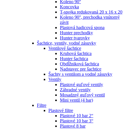
Koleno 90°
Koncovka
T-spojka redukovaná 20 x 16 x 20
Koleno 90°, prechodka vnútorný
závit
Plastová hadicová spona
Hunter prechodky
Hunter tvarovky
Šachtice, ventily, vodné zásuvky
Ventilové šachtice
Kruhová šachtica
Hunter šachtica
Obdĺžniková šachtica
Nadstavec pre šachtice
Šachty s ventilom a vodné zásuvky
Ventily
Plastové guľové ventily
Záhradné ventily
Mosadzný guľový ventil
Mini ventil (4 bar)
Filtre
Plastové filtre
Plastové 10 bar 2“
Plastové 10 bar 3“
Plastové 8 bar