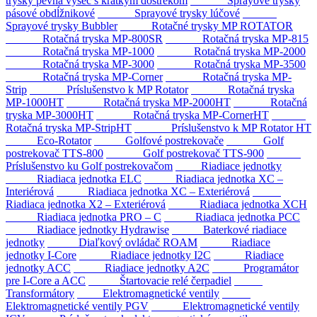
trysky pevná výseč s krátkym dostrekom
Sprayové trysky
pásové obdĺžnikové
Sprayové trysky lúčové
Sprayové trysky Bubbler
Rotačné trysky MP ROTATOR
Rotačná tryska MP-800SR
Rotačná tryska MP-815
Rotačná tryska MP-1000
Rotačná tryska MP-2000
Rotačná tryska MP-3000
Rotačná tryska MP-3500
Rotačná tryska MP-Corner
Rotačná tryska MP-
Strip
Príslušenstvo k MP Rotator
Rotačná tryska
MP-1000HT
Rotačná tryska MP-2000HT
Rotačná
tryska MP-3000HT
Rotačná tryska MP-CornerHT
Rotačná tryska MP-StripHT
Príslušenstvo k MP Rotator HT
Eco-Rotator
Golfové postrekovače
Golf
postrekovač TTS-800
Golf postrekovač TTS-900
Príslušenstvo ku Golf postrekovačom
Riadiace jednotky
Riadiaca jednotka ELC
Riadiaca jednotka XC –
Interiérová
Riadiaca jednotka XC – Exteriérová
Riadiaca jednotka X2 – Exteriérová
Riadiaca jednotka XCH
Riadiaca jednotka PRO – C
Riadiaca jednotka PCC
Riadiace jednotky Hydrawise
Baterkové riadiace
jednotky
Diaľkový ovládač ROAM
Riadiace
jednotky I-Core
Riadiace jednotky I2C
Riadiace
jednotky ACC
Riadiace jednotky A2C
Programátor
pre I-Core a ACC
Štartovacie relé čerpadiel
Transformátory
Elektromagnetické ventily
Elektromagnetické ventily PGV
Elektromagnetické ventily