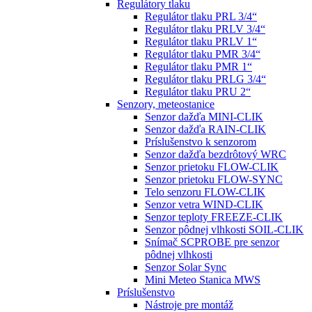
Regulátory tlaku
Regulátor tlaku PRL 3/4“
Regulátor tlaku PRLV 3/4“
Regulátor tlaku PRLV 1“
Regulátor tlaku PMR 3/4“
Regulátor tlaku PMR 1“
Regulátor tlaku PRLG 3/4“
Regulátor tlaku PRU 2“
Senzory, meteostanice
Senzor dažďa MINI-CLIK
Senzor dažďa RAIN-CLIK
Príslušenstvo k senzorom
Senzor dažďa bezdrôtový WRC
Senzor prietoku FLOW-CLIK
Senzor prietoku FLOW-SYNC
Telo senzoru FLOW-CLIK
Senzor vetra WIND-CLIK
Senzor teploty FREEZE-CLIK
Senzor pôdnej vlhkosti SOIL-CLIK
Snímač SCPROBE pre senzor
pôdnej vlhkosti
Senzor Solar Sync
Mini Meteo Stanica MWS
Príslušenstvo
Nástroje pre montáž