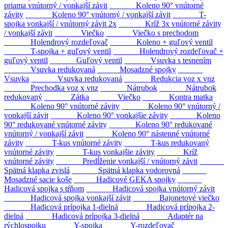
priama vnútorný / vonkajší závit
Koleno 90° vnútorné
závity
Koleno 90° vnútorný / vonkajší závit
T-
spojka vonkajší / vnútorný závit 2x
Kríž 3x vnútorné závity
/ vonkajší závit
Viečko
Viečko s prechodom
Holendrový rozdeľovač
Koleno + guľový ventil
T-spojka + guľový ventil
Holendrový rozdeľovač +
guľový ventil
Guľový ventil
Vsuvka s tesnením
Vsuvka redukovaná
Mosadzné spojky
Vsuvka
Vsuvka redukovaná
Redukcia voz x vnz
Prechodka voz x vnz
Nátrubok
Nátrubok
redukovaný
Zátka
Viečko
Kontra matka
Koleno 90° vnútorné závity
Koleno 90° vnútorný /
vonkajší závit
Koleno 90° vonkajšie závity
Koleno
90° redukované vnútorné závity
Koleno 90° redukované
vnútorný / vonkajší závit
Koleno 90° nástenné vnútorné
závity
T-kus vnútorné závity
T-kus redukovaný
vnútorné závity
T-kus vonkajšie závity
Kríž
vnútorné závity
Predĺženie vonkajší / vnútorný závit
Spätná klapka zvislá
Spätná klapka vodorovná
Mosadzné sacie koše
Hadicové GEKA spojky
Hadicová spojka s tŕňom
Hadicová spojka vnútorný závit
Hadicová spojka vonkajší závit
Bajonetové viečko
Hadicová prípojka 1-dielná
Hadicová prípojka 2-
dielná
Hadicová prípojka 3-dielná
Adaptér na
rýchlospojku
Y-spojka
Y-rozdeľovač