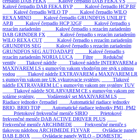
čerpadlo DAB FEKA
Kalové čerpadlo DAB FEKA VS
Kalové čerpadlo DAB FEKA BVP
Kalové čerpadlo HCP BF
Kalové čerpadlo WILO TP
Kalové čerpadlo WILO
REXA MINI3
Kalové čerpadlo GRUNDFOS UNILIFT
AP.B
Kalové čerpadlo HCP 32GF
Kalové čerpadlo s
rezacím zariadením
Kalové čerpadlo s rezacím zariadením
DAB GRINDER FX
Kalové čerpadlo s rezacím zariadením
WILO REXA CUT
Kalové čerpadlo s rezacím zariadením
GRUNDFOS SEG
Kalové čerpadlo s rezacím zariadením
GRUNDFOS SEG AUTOADAPT
Kalové čerpadlo s
rezacím zariadením NORIA LUCA
Filtre
Redukčné
ventily
Tlakové nádrže
Tlakové nádrže INTERVAREM a
MAXIVAREM LS s gumovým vakom vhodným pre styk s pitnou
vodou
Tlakové nádrže EXTRAVAREM a MAXIVAREM LR
s gumovým vakom pre UK vykurovacie systémy.
Tlakové
nádrže EXTRAVAREM LC s gumovým vakom pre systémy TUV
Tlakové nádrže SOLARVAREM CE s gumovým vakom pre
solárne systémy.
Vodárenský set MAXIVAREM LS
Riadiace jednotky čerpadiel
Automatické riadiace jednotky
BRIO, BRIO TOP
Automatické riadiace jednotky PM1, PM2
Prietokové frekvenčné meniče SIRIO
Prietokové
frekvenčné meniče DAB ACTIVE DRIVER PLUS
Frekvenčné meniče ARCHIMEDE
Frekvenčné meniče s
tlakovou nádobou ARCHIMEDE FLYVAR
Ovládacie panely
DAB E.BOX
Ovládacie panely WILO – DOMESTIC