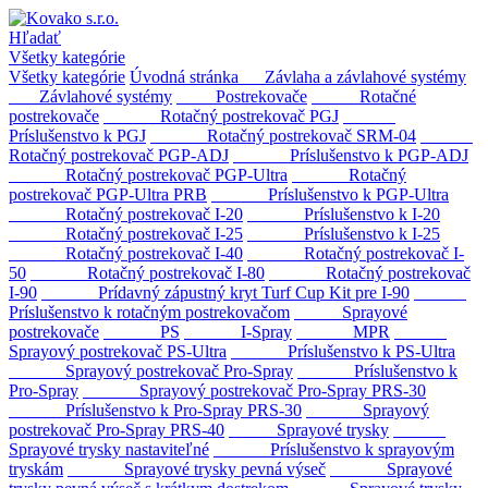
Hľadať
Všetky kategórie
Všetky kategórie
Úvodná stránka
Závlaha a závlahové systémy
Závlahové systémy
Postrekovače
Rotačné
postrekovače
Rotačný postrekovač PGJ
Príslušenstvo k PGJ
Rotačný postrekovač SRM-04
Rotačný postrekovač PGP-ADJ
Príslušenstvo k PGP-ADJ
Rotačný postrekovač PGP-Ultra
Rotačný
postrekovač PGP-Ultra PRB
Príslušenstvo k PGP-Ultra
Rotačný postrekovač I-20
Príslušenstvo k I-20
Rotačný postrekovač I-25
Príslušenstvo k I-25
Rotačný postrekovač I-40
Rotačný postrekovač I-
50
Rotačný postrekovač I-80
Rotačný postrekovač
I-90
Prídavný zápustný kryt Turf Cup Kit pre I-90
Príslušenstvo k rotačným postrekovačom
Sprayové
postrekovače
PS
I-Spray
MPR
Sprayový postrekovač PS-Ultra
Príslušenstvo k PS-Ultra
Sprayový postrekovač Pro-Spray
Príslušenstvo k
Pro-Spray
Sprayový postrekovač Pro-Spray PRS-30
Príslušenstvo k Pro-Spray PRS-30
Sprayový
postrekovač Pro-Spray PRS-40
Sprayové trysky
Sprayové trysky nastaviteľné
Príslušenstvo k sprayovým
tryskám
Sprayové trysky pevná výseč
Sprayové