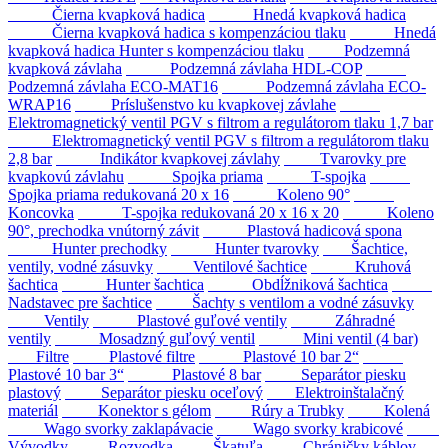
Čierna kvapková hadica
Hnedá kvapková hadica
Čierna kvapková hadica s kompenzáciou tlaku
Hnedá
kvapková hadica Hunter s kompenzáciou tlaku
Podzemná
kvapková závlaha
Podzemná závlaha HDL-COP
Podzemná závlaha ECO-MAT16
Podzemná závlaha ECO-
WRAP16
Príslušenstvo ku kvapkovej závlahe
Elektromagnetický ventil PGV s filtrom a regulátorom tlaku 1,7 bar
Elektromagnetický ventil PGV s filtrom a regulátorom tlaku
2,8 bar
Indikátor kvapkovej závlahy
Tvarovky pre
kvapkovú závlahu
Spojka priama
T-spojka
Spojka priama redukovaná 20 x 16
Koleno 90°
Koncovka
T-spojka redukovaná 20 x 16 x 20
Koleno
90°, prechodka vnútorný závit
Plastová hadicová spona
Hunter prechodky
Hunter tvarovky
Šachtice,
ventily, vodné zásuvky
Ventilové šachtice
Kruhová
šachtica
Hunter šachtica
Obdĺžniková šachtica
Nadstavec pre šachtice
Šachty s ventilom a vodné zásuvky
Ventily
Plastové guľové ventily
Záhradné
ventily
Mosadzný guľový ventil
Mini ventil (4 bar)
Filtre
Plastové filtre
Plastové 10 bar 2“
Plastové 10 bar 3“
Plastové 8 bar
Separátor piesku
plastový
Separátor piesku oceľový
Elektroinštalačný
materiál
Konektor s gélom
Rúry a Trubky
Kolená
Wago svorky zaklapávacie
Wago svorky krabicové
Vývodky
Rozvodka
Škatuľa
Chráničky káblov