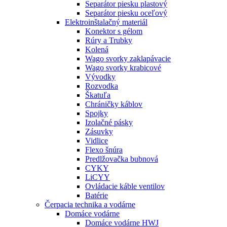
Separátor piesku plastový
Separátor piesku oceľový
Elektroinštalačný materiál
Konektor s gélom
Rúry a Trubky
Kolená
Wago svorky zaklapávacie
Wago svorky krabicové
Vývodky
Rozvodka
Škatuľa
Chráničky káblov
Spojky
Izolačné pásky
Zásuvky
Vidlice
Flexo šnúra
Predlžovačka bubnová
CYKY
LiCYY
Ovládacie káble ventilov
Batérie
Čerpacia technika a vodárne
Domáce vodárne
Domáce vodárne HWJ