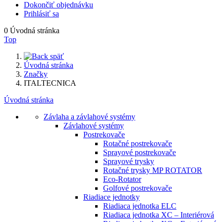
Dokončiť objednávku
Prihlásiť sa
0
Úvodná stránka
Top
späť
Úvodná stránka
Značky
ITALTECNICA
Úvodná stránka
Závlaha a závlahové systémy
Závlahové systémy
Postrekovače
Rotačné postrekovače
Sprayové postrekovače
Sprayové trysky
Rotačné trysky MP ROTATOR
Eco-Rotator
Golfové postrekovače
Riadiace jednotky
Riadiaca jednotka ELC
Riadiaca jednotka XC – Interiérová