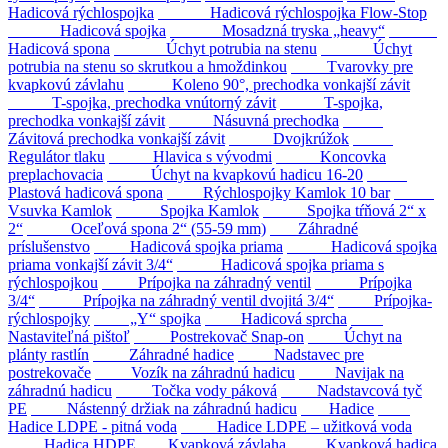
Hadicová rýchlospojka
Hadicová rýchlospojka Flow-Stop
Hadicová spojka
Mosadzná tryska „heavy“
Hadicová spona
Úchyt potrubia na stenu
Úchyt
potrubia na stenu so skrutkou a hmoždinkou
Tvarovky pre
kvapkovú závlahu
Koleno 90°, prechodka vonkajší závit
T-spojka, prechodka vnútorný závit
T-spojka,
prechodka vonkajší závit
Násuvná prechodka
Závitová prechodka vonkajší závit
Dvojkrúžok
Regulátor tlaku
Hlavica s vývodmi
Koncovka
preplachovacia
Úchyt na kvapkovú hadicu 16-20
Plastová hadicová spona
Rýchlospojky Kamlok 10 bar
Vsuvka Kamlok
Spojka Kamlok
Spojka tŕňová 2“ x
2“
Oceľová spona 2“ (55-59 mm)
Záhradné
príslušenstvo
Hadicová spojka priama
Hadicová spojka
priama vonkajší závit 3/4“
Hadicová spojka priama s
rýchlospojkou
Prípojka na záhradný ventil
Prípojka
3/4“
Prípojka na záhradný ventil dvojitá 3/4“
Prípojka-
rýchlospojky
„Y“ spojka
Hadicová sprcha
Nastaviteľná pištoľ
Postrekovač Snap-on
Úchyt na
plánty rastlín
Záhradné hadice
Nadstavec pre
postrekovače
Vozík na záhradnú hadicu
Navijak na
záhradnú hadicu
Točka vody páková
Nadstavcová tyč
PE
Nástenný držiak na záhradnú hadicu
Hadice
Hadice LDPE - pitná voda
Hadice LDPE – užitková voda
Hadica HDPE
Kvapková závlaha
Kvapková hadica