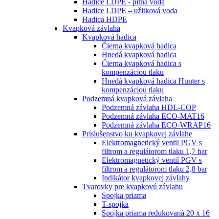
Hadice LDPE - pitná voda
Hadice LDPE – užitková voda
Hadica HDPE
Kvapková závlaha
Kvapková hadica
Čierna kvapková hadica
Hnedá kvapková hadica
Čierna kvapková hadica s
kompenzáciou tlaku
Hnedá kvapková hadica Hunter s
kompenzáciou tlaku
Podzemná kvapková závlaha
Podzemná závlaha HDL-COP
Podzemná závlaha ECO-MAT16
Podzemná závlaha ECO-WRAP16
Príslušenstvo ku kvapkovej závlahe
Elektromagnetický ventil PGV s
filtrom a regulátorom tlaku 1,7 bar
Elektromagnetický ventil PGV s
filtrom a regulátorom tlaku 2,8 bar
Indikátor kvapkovej závlahy
Tvarovky pre kvapkovú závlahu
Spojka priama
T-spojka
Spojka priama redukovaná 20 x 16