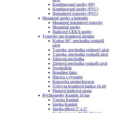
Kombinované spojky (PP)
Kombinované spojky (PVC)
Holendrové tvarovky (PVC)
Mosadzné spojky a holendre
Mosadzné holendrové tvarovky
Mosadzné spojky
Hadicové GEKA spojky
Tvarovky pre kvapkovú závlahu
Koleno 90°, prechodka vonkajší
závit
T-spojka, prechodka vnútorný závit
T-spojka, prechodka vonkajší závit
Násuvná prechodka
Závitová prechodka vonkajší závit
Dvojkrúžok
Regulátor tlaku
Hlavica s vývodmi
Koncovka preplachovacia
Úchyt na kvapkovú hadicu 16-20
Plastová hadicová spona
Rýchlospojky Kamlok 10 bar
Vsuvka Kamlok
Spojka Kamlok
Spojka tŕňová 2“ x 2“