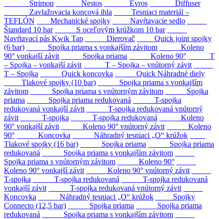
Strimon
Nestos
Evros
Diffuser
Zavlažovacia koncová ihla
Tesniaci materiál –
TEFLÓN
Mechanické spojky
Navŕtavacie sedlo
Štandard 10 bar
S oceľovým krúžkom 10 bar
Navŕtavací pás Kwik Tap
Dierovač
Quick joint spojky
(6 bar)
Spojka priama s vonkajším závitom
Koleno
90° vonkajší závit
Spojka priama
Koleno 90°
T
– Spojka – vonkajší závit
T – Spojka – vnútorný závit
T – Spojka
Quick koncovka
Quick Náhradné diely
Tlakové spojky (10 bar)
Spojka priama s vonkajším
závitom
Spojka priama s vnútorným závitom
Spojka
priama
Spojka priama redukovaná
T-spojka
redukovaná vonkajší závit
T-spojka redukovaná vnútorný
závit
T-spojka
T-spojka redukovaná
Koleno
90° vonkajší závit
Koleno 90° vnútorný závit
Koleno
90°
Koncovka
Náhradný tesniaci „O“ krúžok
Tlakové spojky (16 bar)
Spojka priama
Spojka priama
redukovaná
Spojka priama s vonkajším závitom
Spojka priama s vnútorným závitom
Koleno 90°
Koleno 90° vonkajší závit
Koleno 90° vnútorný závit
T-spojka
T-spojka redukovaná
T-spojka redukovaná
vonkajší závit
T-spojka redukovaná vnútorný závit
Koncovka
Náhradný tesniaci „O“ krúžok
Spojky
Connecto (12,5 bar)
Spojka priama
Spojka priama
redukovaná
Spojka priama s vonkajším závitom