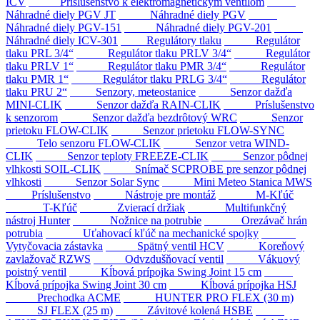
ICV
Príslušenstvo k elektromagnetickým ventilom
Náhradné diely PGV JT
Náhradné diely PGV
Náhradné diely PGV-151
Náhradné diely PGV-201
Náhradné diely ICV-301
Regulátory tlaku
Regulátor
tlaku PRL 3/4“
Regulátor tlaku PRLV 3/4“
Regulátor
tlaku PRLV 1“
Regulátor tlaku PMR 3/4“
Regulátor
tlaku PMR 1“
Regulátor tlaku PRLG 3/4“
Regulátor
tlaku PRU 2“
Senzory, meteostanice
Senzor dažďa
MINI-CLIK
Senzor dažďa RAIN-CLIK
Príslušenstvo
k senzorom
Senzor dažďa bezdrôtový WRC
Senzor
prietoku FLOW-CLIK
Senzor prietoku FLOW-SYNC
Telo senzoru FLOW-CLIK
Senzor vetra WIND-
CLIK
Senzor teploty FREEZE-CLIK
Senzor pôdnej
vlhkosti SOIL-CLIK
Snímač SCPROBE pre senzor pôdnej
vlhkosti
Senzor Solar Sync
Mini Meteo Stanica MWS
Príslušenstvo
Nástroje pre montáž
M-Kľúč
T-Kľúč
Zvierací držiak
Multifunkčný
nástroj Hunter
Nožnice na potrubie
Orezávač hrán
potrubia
Uťahovací kľúč na mechanické spojky
Vytyčovacia zástavka
Spätný ventil HCV
Koreňový
zavlažovač RZWS
Odvzdušňovací ventil
Vákuový
poistný ventil
Kĺbová prípojka Swing Joint 15 cm
Kĺbová prípojka Swing Joint 30 cm
Kĺbová prípojka HSJ
Prechodka ACME
HUNTER PRO FLEX (30 m)
SJ FLEX (25 m)
Závitové kolená HSBE