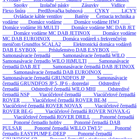
Spojky
Izolačné pásky
Zásuvky
Vidlice
Flexo šnúra
Predlžovačka bubnová
CYKY
LiCYY
Ovládacie káble ventilov
Batérie
Čerpacia technika a
vodárne
Domáce vodárne
Domáce vodárne HWJ
Domáce vodárne Hi MULTI
Domáce vodárne MC DAB JET
Domáce vodárne MC DAB JETINOX
Domáce vodárne
MC DAB EUROINOX
Domáca vodáreň s frekvenčným
meničom Grundfos SCALA2
Elektronická domáca vodáreň
DAB E.SYBOX
Príslušenstvo DAB E.SYBOX
Samonasávacie čerpadlá
Samonasávacie čerpadlá WILO
Samonasávacie čerpadlo WILO HiMULTI
Samonasávacie
čerpadlá DAB JET
Samonasávacie čerpadlá DAB JETINOX
Samonasávacie čerpadlá DAB EUROINOX
Samonasávacie čerpadlá GRUNDFOS JP
Samonasávacie
čerpadlá GRUNDFOS JP 5, JP 6 - dopredaj
Odstredivé
čerpadlá
Odstredivé čerpadlá WILO MHI
Odstredivé
čerpadlá NSP
Viacúčelové čerpadlá
Viacúčelové čerpadlá
ROVER
Viacúčelové čerpadlá ROVER BE-M
Viacúčelové čerpadlá ROVER NOVAX
Viacúčelové čerpadlá
ROVER BE-G
Viacúčelové čerpadlá ROVER NOVAX-G
Viacúčelové čerpadlá ROVER DRILL
Ponorné čerpadlá
Ponorné čerpadlo hobby
Ponorné čerpadlá DAB
PULSAR
Ponorné čerpadlá WILLO TWI 5“
Ponorné
čerpadlo EASYPUMP E-DEEP
Ponorné čerpadlá