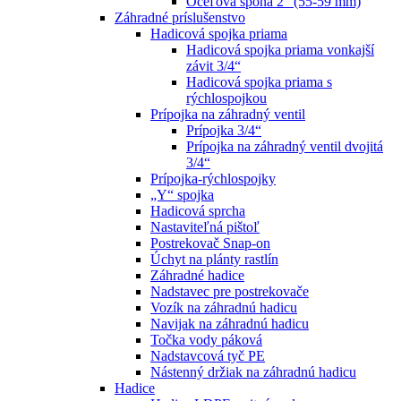
Oceľová spona 2“ (55-59 mm)
Záhradné príslušenstvo
Hadicová spojka priama
Hadicová spojka priama vonkajší
závit 3/4“
Hadicová spojka priama s
rýchlospojkou
Prípojka na záhradný ventil
Prípojka 3/4“
Prípojka na záhradný ventil dvojitá
3/4“
Prípojka-rýchlospojky
„Y“ spojka
Hadicová sprcha
Nastaviteľná pištoľ
Postrekovač Snap-on
Úchyt na plánty rastlín
Záhradné hadice
Nadstavec pre postrekovače
Vozík na záhradnú hadicu
Navijak na záhradnú hadicu
Točka vody páková
Nadstavcová tyč PE
Nástenný držiak na záhradnú hadicu
Hadice