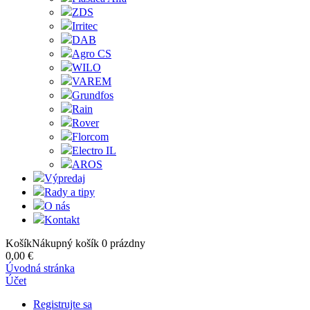
ZDS
Irritec
DAB
Agro CS
WILO
VAREM
Grundfos
Rain
Rover
Florcom
Electro IL
AROS
Výpredaj
Rady a tipy
O nás
Kontakt
Košík
Nákupný košík
0
prázdny
0,00 €
Úvodná stránka
Účet
Registrujte sa