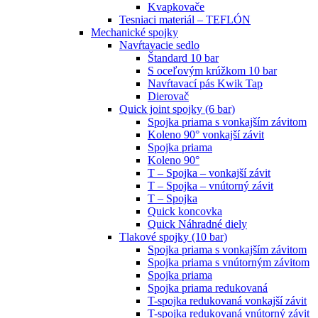
Kvapkovače
Tesniaci materiál – TEFLÓN
Mechanické spojky
Navŕtavacie sedlo
Štandard 10 bar
S oceľovým krúžkom 10 bar
Navŕtavací pás Kwik Tap
Dierovač
Quick joint spojky (6 bar)
Spojka priama s vonkajším závitom
Koleno 90° vonkajší závit
Spojka priama
Koleno 90°
T – Spojka – vonkajší závit
T – Spojka – vnútorný závit
T – Spojka
Quick koncovka
Quick Náhradné diely
Tlakové spojky (10 bar)
Spojka priama s vonkajším závitom
Spojka priama s vnútorným závitom
Spojka priama
Spojka priama redukovaná
T-spojka redukovaná vonkajší závit
T-spojka redukovaná vnútorný závit