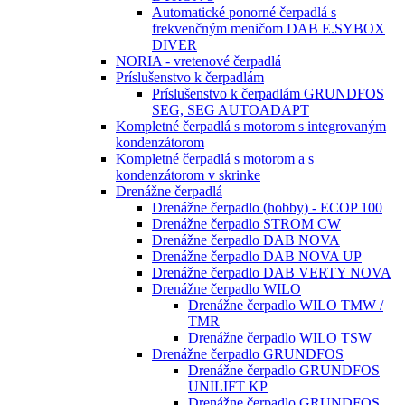
Automatické ponorné čerpadlá s
frekvenčným meničom DAB E.SYBOX
DIVER
NORIA - vretenové čerpadlá
Príslušenstvo k čerpadlám
Príslušenstvo k čerpadlám GRUNDFOS
SEG, SEG AUTOADAPT
Kompletné čerpadlá s motorom s integrovaným
kondenzátorom
Kompletné čerpadlá s motorom a s
kondenzátorom v skrinke
Drenážne čerpadlá
Drenážne čerpadlo (hobby) - ECOP 100
Drenážne čerpadlo STROM CW
Drenážne čerpadlo DAB NOVA
Drenážne čerpadlo DAB NOVA UP
Drenážne čerpadlo DAB VERTY NOVA
Drenážne čerpadlo WILO
Drenážne čerpadlo WILO TMW /
TMR
Drenážne čerpadlo WILO TSW
Drenážne čerpadlo GRUNDFOS
Drenážne čerpadlo GRUNDFOS
UNILIFT KP
Drenážne čerpadlo GRUNDFOS