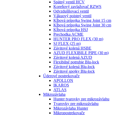
Spätný ventil HCV
Koreňový zavlažovač RZWS
Odvzdušňovací ventil
Vákuový poistný ventil
Kĺbová prípojka Swing Joint 15 cm
Kĺbová prípojka Swing Joint 30 cm
Kĺbová prípojka HSJ
Prechodka ACME
HUNTER PRO FLEX (30 m)
SJ FLEX (25 m)
Závitové kolená HSBE
AZUD FLEXIBILE PIPE (30 m)
Závitové kolená AZUD
Flexibilné potrubie Blu-lock
Závitové kolená Blu-lock
Závitové spojky Blu-lock
Úderové postrekovače
APOLLON
IKAROS
ATLAS
Mikrozávlaha
Hunter tvarovky pre mikrozávlahu
Tvarovky pre mikrozávlahu
Mikrozávlaha Hunter
Mikropostrekovače