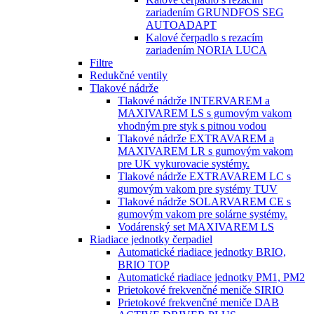
zariadením GRUNDFOS SEG
AUTOADAPT
Kalové čerpadlo s rezacím
zariadením NORIA LUCA
Filtre
Redukčné ventily
Tlakové nádrže
Tlakové nádrže INTERVAREM a
MAXIVAREM LS s gumovým vakom
vhodným pre styk s pitnou vodou
Tlakové nádrže EXTRAVAREM a
MAXIVAREM LR s gumovým vakom
pre UK vykurovacie systémy.
Tlakové nádrže EXTRAVAREM LC s
gumovým vakom pre systémy TUV
Tlakové nádrže SOLARVAREM CE s
gumovým vakom pre solárne systémy.
Vodárenský set MAXIVAREM LS
Riadiace jednotky čerpadiel
Automatické riadiace jednotky BRIO,
BRIO TOP
Automatické riadiace jednotky PM1, PM2
Prietokové frekvenčné meniče SIRIO
Prietokové frekvenčné meniče DAB