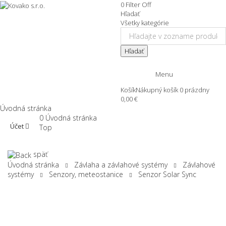
0
Filter
Off
Hľadať
Všetky kategórie
Hľadať
Menu
Košík
Nákupný košík
0
prázdny
0,00 €
Úvodná stránka
0
Úvodná stránka
Účet
Top
späť
Úvodná stránka
Závlaha a závlahové systémy
Závlahové
systémy
Senzory, meteostanice
Senzor Solar Sync