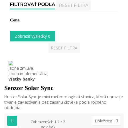
FILTROVAŤ PODĽA
RESET FILTRA
Cena
Zobraziť výsledky
0
RESET FILTRA
Jedna zmluva,
jedna implementácia,
všetky banky
Senzor Solar Sync
Hunter Solar Sync je mini meteorologická stanica, ktorá upravuje
trvanie zavlažovania bez zásahu človeka podľa ročného
obdobia.
Dôležitosť
Zobrazených 1-2 z 2
položiek