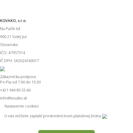
Informácie o E-shope
KOVAKO, s.r.o.
Na Pažiti
6d
900 21
Svätý Jur
Slovensko
IČO: 47957514
IČ DPH: SK2024160017
Zákaznícka podpora
Po-Pia od 7:00 do 15:30
+421 944 85 33 66
info@kovako.sk
Nastavenie cookies
U nás môžete zaplatiť prostredníctvom platobnej brány