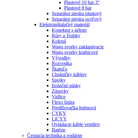
Plastové 10 bar 3“
Plastové 8 bar
Separátor piesku plastový
Separátor piesku oceľový
Elektroinštalačný materiál
Konektor s gélom
Rúry a Trubky
Kolená
Wago svorky zaklapávacie
Wago svorky krabicové
Vývodky
Rozvodka
Škatuľa
Chráničky káblov
Spojky
Izolačné pásky
Zásuvky
Vidlice
Flexo šnúra
Predlžovačka bubnová
CYKY
LiCYY
Ovládacie káble ventilov
Batérie
Čerpacia technika a vodárne