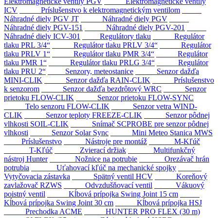
Elektromagnetické ventily PGV
Elektromagnetické ventily
ICV
Príslušenstvo k elektromagnetickým ventilom
Náhradné diely PGV JT
Náhradné diely PGV
Náhradné diely PGV-151
Náhradné diely PGV-201
Náhradné diely ICV-301
Regulátory tlaku
Regulátor
tlaku PRL 3/4“
Regulátor tlaku PRLV 3/4“
Regulátor
tlaku PRLV 1“
Regulátor tlaku PMR 3/4“
Regulátor
tlaku PMR 1“
Regulátor tlaku PRLG 3/4“
Regulátor
tlaku PRU 2“
Senzory, meteostanice
Senzor dažďa
MINI-CLIK
Senzor dažďa RAIN-CLIK
Príslušenstvo
k senzorom
Senzor dažďa bezdrôtový WRC
Senzor
prietoku FLOW-CLIK
Senzor prietoku FLOW-SYNC
Telo senzoru FLOW-CLIK
Senzor vetra WIND-
CLIK
Senzor teploty FREEZE-CLIK
Senzor pôdnej
vlhkosti SOIL-CLIK
Snímač SCPROBE pre senzor pôdnej
vlhkosti
Senzor Solar Sync
Mini Meteo Stanica MWS
Príslušenstvo
Nástroje pre montáž
M-Kľúč
T-Kľúč
Zvierací držiak
Multifunkčný
nástroj Hunter
Nožnice na potrubie
Orezávač hrán
potrubia
Uťahovací kľúč na mechanické spojky
Vytyčovacia zástavka
Spätný ventil HCV
Koreňový
zavlažovač RZWS
Odvzdušňovací ventil
Vákuový
poistný ventil
Kĺbová prípojka Swing Joint 15 cm
Kĺbová prípojka Swing Joint 30 cm
Kĺbová prípojka HSJ
Prechodka ACME
HUNTER PRO FLEX (30 m)