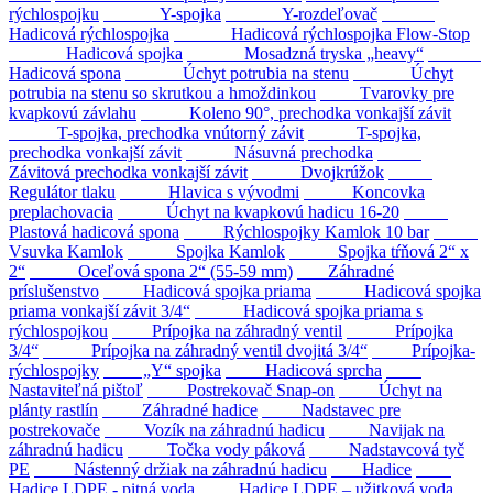
rýchlospojku
Y-spojka
Y-rozdeľovač
Hadicová rýchlospojka
Hadicová rýchlospojka Flow-Stop
Hadicová spojka
Mosadzná tryska „heavy“
Hadicová spona
Úchyt potrubia na stenu
Úchyt
potrubia na stenu so skrutkou a hmoždinkou
Tvarovky pre
kvapkovú závlahu
Koleno 90°, prechodka vonkajší závit
T-spojka, prechodka vnútorný závit
T-spojka,
prechodka vonkajší závit
Násuvná prechodka
Závitová prechodka vonkajší závit
Dvojkrúžok
Regulátor tlaku
Hlavica s vývodmi
Koncovka
preplachovacia
Úchyt na kvapkovú hadicu 16-20
Plastová hadicová spona
Rýchlospojky Kamlok 10 bar
Vsuvka Kamlok
Spojka Kamlok
Spojka tŕňová 2“ x
2“
Oceľová spona 2“ (55-59 mm)
Záhradné
príslušenstvo
Hadicová spojka priama
Hadicová spojka
priama vonkajší závit 3/4“
Hadicová spojka priama s
rýchlospojkou
Prípojka na záhradný ventil
Prípojka
3/4“
Prípojka na záhradný ventil dvojitá 3/4“
Prípojka-
rýchlospojky
„Y“ spojka
Hadicová sprcha
Nastaviteľná pištoľ
Postrekovač Snap-on
Úchyt na
plánty rastlín
Záhradné hadice
Nadstavec pre
postrekovače
Vozík na záhradnú hadicu
Navijak na
záhradnú hadicu
Točka vody páková
Nadstavcová tyč
PE
Nástenný držiak na záhradnú hadicu
Hadice
Hadice LDPE - pitná voda
Hadice LDPE – užitková voda