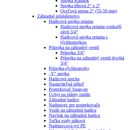
Spojka Kamlok
Spojka tŕňová 2“ x 2“
Oceľová spona 2“ (55-59 mm)
Záhradné príslušenstvo
Hadicová spojka priama
Hadicová spojka priama vonkajší
závit 3/4“
Hadicová spojka priama s
rýchlospojkou
Prípojka na záhradný ventil
Prípojka 3/4“
Prípojka na záhradný ventil dvojitá
3/4“
Prípojka-rýchlospojky
„Y“ spojka
Hadicová sprcha
Nastaviteľná pištoľ
Postrekovač Snap-on
Úchyt na plánty rastlín
Záhradné hadice
Nadstavec pre postrekovače
Vozík na záhradnú hadicu
Navijak na záhradnú hadicu
Točka vody páková
Nadstavcová tyč PE