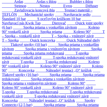
Ardas
Ardas s ihlou
Bubbler s ihlou
Strimon
Nestos
Evros
Diffuser
Zavlažovacia koncová ihla
Tesniaci materiál –
TEFLÓN
Mechanické spojky
Navŕtavacie sedlo
Štandard 10 bar
S oceľovým krúžkom 10 bar
Navŕtavací pás Kwik Tap
Dierovač
Quick joint spojky
(6 bar)
Spojka priama s vonkajším závitom
Koleno
90° vonkajší závit
Spojka priama
Koleno 90°
T
– Spojka – vonkajší závit
T – Spojka – vnútorný závit
T – Spojka
Quick koncovka
Quick Náhradné diely
Tlakové spojky (10 bar)
Spojka priama s vonkajším
závitom
Spojka priama s vnútorným závitom
Spojka
priama
Spojka priama redukovaná
T-spojka
redukovaná vonkajší závit
T-spojka redukovaná vnútorný
závit
T-spojka
T-spojka redukovaná
Koleno
90° vonkajší závit
Koleno 90° vnútorný závit
Koleno
90°
Koncovka
Náhradný tesniaci „O“ krúžok
Tlakové spojky (16 bar)
Spojka priama
Spojka priama
redukovaná
Spojka priama s vonkajším závitom
Spojka priama s vnútorným závitom
Koleno 90°
Koleno 90° vonkajší závit
Koleno 90° vnútorný závit
T-spojka
T-spojka redukovaná
T-spojka redukovaná
vonkajší závit
T-spojka redukovaná vnútorný závit
Koncovka
Náhradný tesniaci „O“ krúžok
Spojky
Connecto (12,5 bar)
Spojka priama
Spojka priama