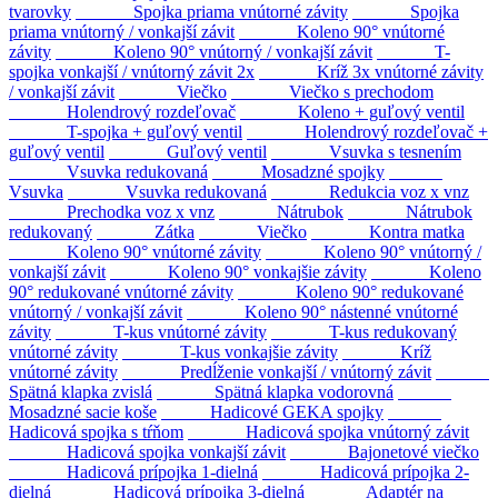
tvarovky
Spojka priama vnútorné závity
Spojka
priama vnútorný / vonkajší závit
Koleno 90° vnútorné
závity
Koleno 90° vnútorný / vonkajší závit
T-
spojka vonkajší / vnútorný závit 2x
Kríž 3x vnútorné závity
/ vonkajší závit
Viečko
Viečko s prechodom
Holendrový rozdeľovač
Koleno + guľový ventil
T-spojka + guľový ventil
Holendrový rozdeľovač +
guľový ventil
Guľový ventil
Vsuvka s tesnením
Vsuvka redukovaná
Mosadzné spojky
Vsuvka
Vsuvka redukovaná
Redukcia voz x vnz
Prechodka voz x vnz
Nátrubok
Nátrubok
redukovaný
Zátka
Viečko
Kontra matka
Koleno 90° vnútorné závity
Koleno 90° vnútorný /
vonkajší závit
Koleno 90° vonkajšie závity
Koleno
90° redukované vnútorné závity
Koleno 90° redukované
vnútorný / vonkajší závit
Koleno 90° nástenné vnútorné
závity
T-kus vnútorné závity
T-kus redukovaný
vnútorné závity
T-kus vonkajšie závity
Kríž
vnútorné závity
Predĺženie vonkajší / vnútorný závit
Spätná klapka zvislá
Spätná klapka vodorovná
Mosadzné sacie koše
Hadicové GEKA spojky
Hadicová spojka s tŕňom
Hadicová spojka vnútorný závit
Hadicová spojka vonkajší závit
Bajonetové viečko
Hadicová prípojka 1-dielná
Hadicová prípojka 2-
dielná
Hadicová prípojka 3-dielná
Adaptér na