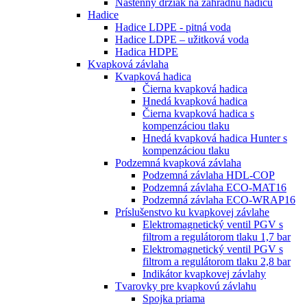
Nástenný držiak na záhradnú hadicu
Hadice
Hadice LDPE - pitná voda
Hadice LDPE – užitková voda
Hadica HDPE
Kvapková závlaha
Kvapková hadica
Čierna kvapková hadica
Hnedá kvapková hadica
Čierna kvapková hadica s
kompenzáciou tlaku
Hnedá kvapková hadica Hunter s
kompenzáciou tlaku
Podzemná kvapková závlaha
Podzemná závlaha HDL-COP
Podzemná závlaha ECO-MAT16
Podzemná závlaha ECO-WRAP16
Príslušenstvo ku kvapkovej závlahe
Elektromagnetický ventil PGV s
filtrom a regulátorom tlaku 1,7 bar
Elektromagnetický ventil PGV s
filtrom a regulátorom tlaku 2,8 bar
Indikátor kvapkovej závlahy
Tvarovky pre kvapkovú závlahu
Spojka priama