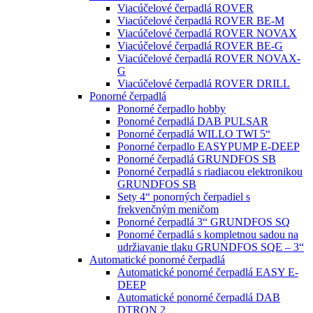
Viacúčelové čerpadlá ROVER
Viacúčelové čerpadlá ROVER BE-M
Viacúčelové čerpadlá ROVER NOVAX
Viacúčelové čerpadlá ROVER BE-G
Viacúčelové čerpadlá ROVER NOVAX-
G
Viacúčelové čerpadlá ROVER DRILL
Ponorné čerpadlá
Ponorné čerpadlo hobby
Ponorné čerpadlá DAB PULSAR
Ponorné čerpadlá WILLO TWI 5“
Ponorné čerpadlo EASYPUMP E-DEEP
Ponorné čerpadlá GRUNDFOS SB
Ponorné čerpadlá s riadiacou elektronikou
GRUNDFOS SB
Sety 4“ ponorných čerpadiel s
frekvenčným meničom
Ponorné čerpadlá 3“ GRUNDFOS SQ
Ponorné čerpadlá s kompletnou sadou na
udržiavanie tlaku GRUNDFOS SQE – 3“
Automatické ponorné čerpadlá
Automatické ponorné čerpadlá EASY E-
DEEP
Automatické ponorné čerpadlá DAB
DTRON 2