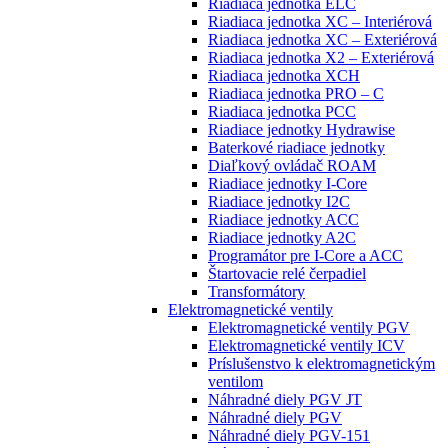
Riadiaca jednotka ELC
Riadiaca jednotka XC – Interiérová
Riadiaca jednotka XC – Exteriérová
Riadiaca jednotka X2 – Exteriérová
Riadiaca jednotka XCH
Riadiaca jednotka PRO – C
Riadiaca jednotka PCC
Riadiace jednotky Hydrawise
Baterkové riadiace jednotky
Diaľkový ovládač ROAM
Riadiace jednotky I-Core
Riadiace jednotky I2C
Riadiace jednotky ACC
Riadiace jednotky A2C
Programátor pre I-Core a ACC
Štartovacie relé čerpadiel
Transformátory
Elektromagnetické ventily
Elektromagnetické ventily PGV
Elektromagnetické ventily ICV
Príslušenstvo k elektromagnetickým
ventilom
Náhradné diely PGV JT
Náhradné diely PGV
Náhradné diely PGV-151