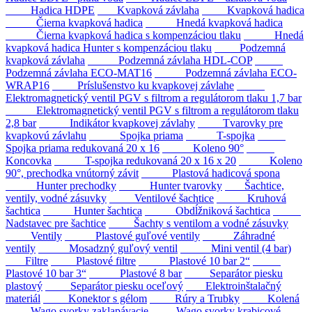
Hadica HDPE
Kvapková závlaha
Kvapková hadica
Čierna kvapková hadica
Hnedá kvapková hadica
Čierna kvapková hadica s kompenzáciou tlaku
Hnedá
kvapková hadica Hunter s kompenzáciou tlaku
Podzemná
kvapková závlaha
Podzemná závlaha HDL-COP
Podzemná závlaha ECO-MAT16
Podzemná závlaha ECO-
WRAP16
Príslušenstvo ku kvapkovej závlahe
Elektromagnetický ventil PGV s filtrom a regulátorom tlaku 1,7 bar
Elektromagnetický ventil PGV s filtrom a regulátorom tlaku
2,8 bar
Indikátor kvapkovej závlahy
Tvarovky pre
kvapkovú závlahu
Spojka priama
T-spojka
Spojka priama redukovaná 20 x 16
Koleno 90°
Koncovka
T-spojka redukovaná 20 x 16 x 20
Koleno
90°, prechodka vnútorný závit
Plastová hadicová spona
Hunter prechodky
Hunter tvarovky
Šachtice,
ventily, vodné zásuvky
Ventilové šachtice
Kruhová
šachtica
Hunter šachtica
Obdĺžniková šachtica
Nadstavec pre šachtice
Šachty s ventilom a vodné zásuvky
Ventily
Plastové guľové ventily
Záhradné
ventily
Mosadzný guľový ventil
Mini ventil (4 bar)
Filtre
Plastové filtre
Plastové 10 bar 2“
Plastové 10 bar 3“
Plastové 8 bar
Separátor piesku
plastový
Separátor piesku oceľový
Elektroinštalačný
materiál
Konektor s gélom
Rúry a Trubky
Kolená
Wago svorky zaklapávacie
Wago svorky krabicové