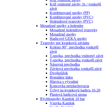
Kríž vnútorné závity 3x / vonkajší
závit
Kombinované spojky (PP)
Kombinované spojky (PVC)
Holendrové tvarovky (PVC)
Mosadzné spojky a holendre
Mosadzné holendrové tvarovky
Mosadzné spojky
Hadicové GEKA spojky
Tvarovky pre kvapkovú závlahu
Koleno 90°, prechodka vonkajší
závit
T-spojka, prechodka vnútorný závit
T-spojka, prechodka vonkajší závit
Násuvná prechodka
Závitová prechodka vonkajší závit
Dvojkrúžok
Regulátor tlaku
Hlavica s vývodmi
Koncovka preplachovacia
Úchyt na kvapkovú hadicu 16-20
Plastová hadicová spona
Rýchlospojky Kamlok 10 bar
Vsuvka Kamlok