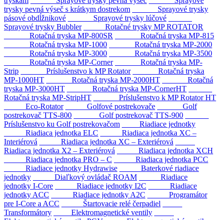
tryskám
Sprayové trysky pevná výseč
Sprayové
trysky pevná výseč s krátkym dostrekom
Sprayové trysky
pásové obdĺžnikové
Sprayové trysky lúčové
Sprayové trysky Bubbler
Rotačné trysky MP ROTATOR
Rotačná tryska MP-800SR
Rotačná tryska MP-815
Rotačná tryska MP-1000
Rotačná tryska MP-2000
Rotačná tryska MP-3000
Rotačná tryska MP-3500
Rotačná tryska MP-Corner
Rotačná tryska MP-
Strip
Príslušenstvo k MP Rotator
Rotačná tryska
MP-1000HT
Rotačná tryska MP-2000HT
Rotačná
tryska MP-3000HT
Rotačná tryska MP-CornerHT
Rotačná tryska MP-StripHT
Príslušenstvo k MP Rotator HT
Eco-Rotator
Golfové postrekovače
Golf
postrekovač TTS-800
Golf postrekovač TTS-900
Príslušenstvo ku Golf postrekovačom
Riadiace jednotky
Riadiaca jednotka ELC
Riadiaca jednotka XC –
Interiérová
Riadiaca jednotka XC – Exteriérová
Riadiaca jednotka X2 – Exteriérová
Riadiaca jednotka XCH
Riadiaca jednotka PRO – C
Riadiaca jednotka PCC
Riadiace jednotky Hydrawise
Baterkové riadiace
jednotky
Diaľkový ovládač ROAM
Riadiace
jednotky I-Core
Riadiace jednotky I2C
Riadiace
jednotky ACC
Riadiace jednotky A2C
Programátor
pre I-Core a ACC
Štartovacie relé čerpadiel
Transformátory
Elektromagnetické ventily