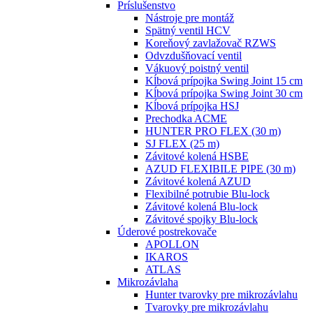
Príslušenstvo
Nástroje pre montáž
Spätný ventil HCV
Koreňový zavlažovač RZWS
Odvzdušňovací ventil
Vákuový poistný ventil
Kĺbová prípojka Swing Joint 15 cm
Kĺbová prípojka Swing Joint 30 cm
Kĺbová prípojka HSJ
Prechodka ACME
HUNTER PRO FLEX (30 m)
SJ FLEX (25 m)
Závitové kolená HSBE
AZUD FLEXIBILE PIPE (30 m)
Závitové kolená AZUD
Flexibilné potrubie Blu-lock
Závitové kolená Blu-lock
Závitové spojky Blu-lock
Úderové postrekovače
APOLLON
IKAROS
ATLAS
Mikrozávlaha
Hunter tvarovky pre mikrozávlahu
Tvarovky pre mikrozávlahu