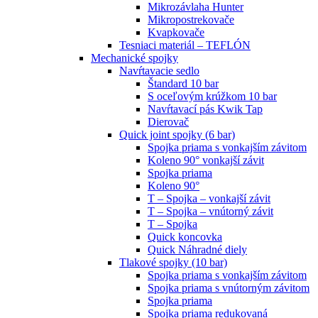
Mikrozávlaha Hunter
Mikropostrekovače
Kvapkovače
Tesniaci materiál – TEFLÓN
Mechanické spojky
Navŕtavacie sedlo
Štandard 10 bar
S oceľovým krúžkom 10 bar
Navŕtavací pás Kwik Tap
Dierovač
Quick joint spojky (6 bar)
Spojka priama s vonkajším závitom
Koleno 90° vonkajší závit
Spojka priama
Koleno 90°
T – Spojka – vonkajší závit
T – Spojka – vnútorný závit
T – Spojka
Quick koncovka
Quick Náhradné diely
Tlakové spojky (10 bar)
Spojka priama s vonkajším závitom
Spojka priama s vnútorným závitom
Spojka priama
Spojka priama redukovaná