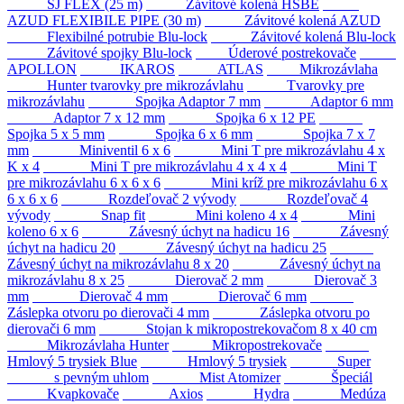
SJ FLEX (25 m)
Závitové kolená HSBE
AZUD FLEXIBILE PIPE (30 m)
Závitové kolená AZUD
Flexibilné potrubie Blu-lock
Závitové kolená Blu-lock
Závitové spojky Blu-lock
Úderové postrekovače
APOLLON
IKAROS
ATLAS
Mikrozávlaha
Hunter tvarovky pre mikrozávlahu
Tvarovky pre
mikrozávlahu
Spojka Adaptor 7 mm
Adaptor 6 mm
Adaptor 7 x 12 mm
Spojka 6 x 12 PE
Spojka 5 x 5 mm
Spojka 6 x 6 mm
Spojka 7 x 7
mm
Miniventil 6 x 6
Mini T pre mikrozávlahu 4 x
K x 4
Mini T pre mikrozávlahu 4 x 4 x 4
Mini T
pre mikrozávlahu 6 x 6 x 6
Mini kríž pre mikrozávlahu 6 x
6 x 6 x 6
Rozdeľovač 2 vývody
Rozdeľovač 4
vývody
Snap fit
Mini koleno 4 x 4
Mini
koleno 6 x 6
Závesný úchyt na hadicu 16
Závesný
úchyt na hadicu 20
Závesný úchyt na hadicu 25
Závesný úchyt na mikrozávlahu 8 x 20
Závesný úchyt na
mikrozávlahu 8 x 25
Dierovač 2 mm
Dierovač 3
mm
Dierovač 4 mm
Dierovač 6 mm
Záslepka otvoru po dierovači 4 mm
Záslepka otvoru po
dierovači 6 mm
Stojan k mikropostrekovačom 8 x 40 cm
Mikrozávlaha Hunter
Mikropostrekovače
Hmlový 5 trysiek Blue
Hmlový 5 trysiek
Super
s pevným uhlom
Mist Atomizer
Špeciál
Kvapkovače
Axios
Hydra
Medúza