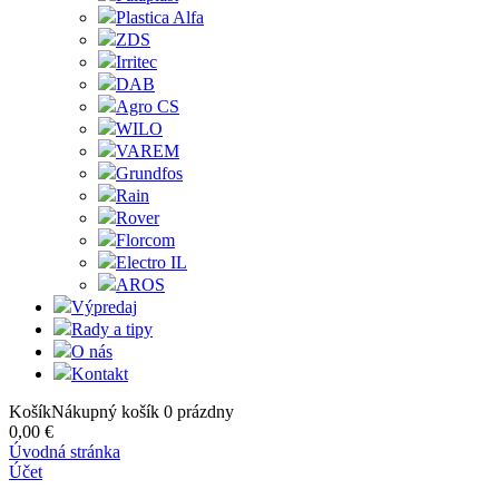
Plastica Alfa
ZDS
Irritec
DAB
Agro CS
WILO
VAREM
Grundfos
Rain
Rover
Florcom
Electro IL
AROS
Výpredaj
Rady a tipy
O nás
Kontakt
Košík
Nákupný košík
0
prázdny
0,00 €
Úvodná stránka
Účet