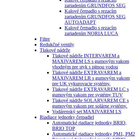
zariadením GRUNDFOS SEG
Kalové čerpadlo s rezacím
zariadením GRUNDFOS SEG
AUTOADAPT
Kalové čerpadlo s rezacím
zariadením NORIA LUCA
Filtre
Redukčné ventily
Tlakové nádrže
Tlakové nádrže INTERVAREM a
MAXIVAREM LS s gumovým vakom
vhodným pre styk s pitnou vodou
Tlakové nádrže EXTRAVAREM a
MAXIVAREM LR s gumovým vakom
pre UK vykurovacie systémy.
Tlakové nádrže EXTRAVAREM LC s
gumovým vakom pre systémy TUV
Tlakové nádrže SOLARVAREM CE s
gumovým vakom pre solárne systémy.
Vodárenský set MAXIVAREM LS
Riadiace jednotky čerpadiel
Automatické riadiace jednotky BRIO,
BRIO TOP
Automatické riadiace jednotky PM1, PM2