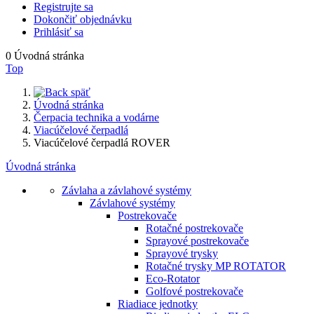
Registrujte sa
Dokončiť objednávku
Prihlásiť sa
0
Úvodná stránka
Top
späť
Úvodná stránka
Čerpacia technika a vodárne
Viacúčelové čerpadlá
Viacúčelové čerpadlá ROVER
Úvodná stránka
Závlaha a závlahové systémy
Závlahové systémy
Postrekovače
Rotačné postrekovače
Sprayové postrekovače
Sprayové trysky
Rotačné trysky MP ROTATOR
Eco-Rotator
Golfové postrekovače
Riadiace jednotky