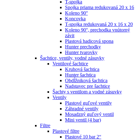
T-spojka
Spojka priama redukovaná 20 x 16
Koleno 90°
Koncovka
T-spojka redukovaná 20 x 16 x 20
Koleno 90°, prechodka vnútorný
závit
Plastová hadicová spona
Hunter prechodky
Hunter tvarovky
Šachtice, ventily, vodné zásuvky
Ventilové šachtice
Kruhová šachtica
Hunter šachtica
Obdĺžniková šachtica
Nadstavec pre šachtice
Šachty s ventilom a vodné zásuvky
Ventily
Plastové guľové ventily
Záhradné ventily
Mosadzný guľový ventil
Mini ventil (4 bar)
Filtre
Plastové filtre
Plastové 10 bar 2“