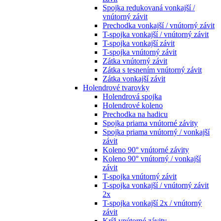
Spojka redukovaná vonkajší /
vnútorný závit
Prechodka vonkajší / vnútorný závit
T-spojka vonkajší / vnútorný závit
T-spojka vonkajší závit
T-spojka vnútorný závit
Zátka vnútorný závit
Zátka s tesnením vnútorný závit
Zátka vonkajší závit
Holendrové tvarovky
Holendrová spojka
Holendrové koleno
Prechodka na hadicu
Spojka priama vnútorné závity
Spojka priama vnútorný / vonkajší
závit
Koleno 90° vnútorné závity
Koleno 90° vnútorný / vonkajší
závit
T-spojka vnútorný závit
T-spojka vonkajší / vnútorný závit
2x
T-spojka vonkajší 2x / vnútorný
závit
Kríž vnútorné závity