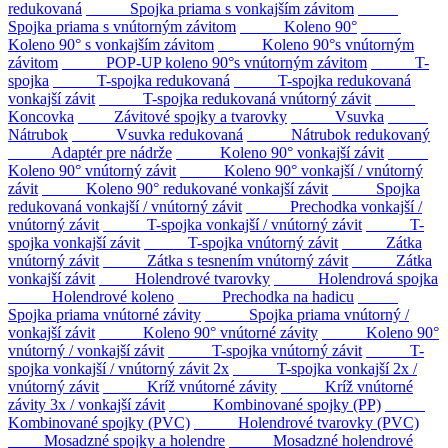
redukovaná
Spojka priama s vonkajším závitom
Spojka priama s vnútorným závitom
Koleno 90°
Koleno 90° s vonkajším závitom
Koleno 90°s vnútorným
závitom
POP-UP koleno 90°s vnútorným závitom
T-
spojka
T-spojka redukovaná
T-spojka redukovaná
vonkajší závit
T-spojka redukovaná vnútorný závit
Koncovka
Závitové spojky a tvarovky
Vsuvka
Nátrubok
Vsuvka redukovaná
Nátrubok redukovaný
Adaptér pre nádrže
Koleno 90° vonkajší závit
Koleno 90° vnútorný závit
Koleno 90° vonkajší / vnútorný
závit
Koleno 90° redukované vonkajší závit
Spojka
redukovaná vonkajší / vnútorný závit
Prechodka vonkajší /
vnútorný závit
T-spojka vonkajší / vnútorný závit
T-
spojka vonkajší závit
T-spojka vnútorný závit
Zátka
vnútorný závit
Zátka s tesnením vnútorný závit
Zátka
vonkajší závit
Holendrové tvarovky
Holendrová spojka
Holendrové koleno
Prechodka na hadicu
Spojka priama vnútorné závity
Spojka priama vnútorný /
vonkajší závit
Koleno 90° vnútorné závity
Koleno 90°
vnútorný / vonkajší závit
T-spojka vnútorný závit
T-
spojka vonkajší / vnútorný závit 2x
T-spojka vonkajší 2x /
vnútorný závit
Kríž vnútorné závity
Kríž vnútorné
závity 3x / vonkajší závit
Kombinované spojky (PP)
Kombinované spojky (PVC)
Holendrové tvarovky (PVC)
Mosadzné spojky a holendre
Mosadzné holendrové