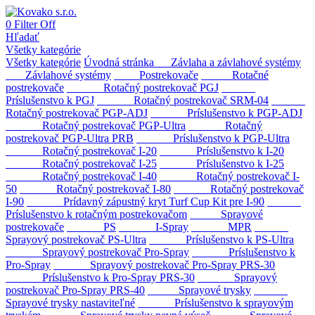
0
Filter
Off
Hľadať
Všetky kategórie
Všetky kategórie
Úvodná stránka
Závlaha a závlahové systémy
Závlahové systémy
Postrekovače
Rotačné
postrekovače
Rotačný postrekovač PGJ
Príslušenstvo k PGJ
Rotačný postrekovač SRM-04
Rotačný postrekovač PGP-ADJ
Príslušenstvo k PGP-ADJ
Rotačný postrekovač PGP-Ultra
Rotačný
postrekovač PGP-Ultra PRB
Príslušenstvo k PGP-Ultra
Rotačný postrekovač I-20
Príslušenstvo k I-20
Rotačný postrekovač I-25
Príslušenstvo k I-25
Rotačný postrekovač I-40
Rotačný postrekovač I-
50
Rotačný postrekovač I-80
Rotačný postrekovač
I-90
Prídavný zápustný kryt Turf Cup Kit pre I-90
Príslušenstvo k rotačným postrekovačom
Sprayové
postrekovače
PS
I-Spray
MPR
Sprayový postrekovač PS-Ultra
Príslušenstvo k PS-Ultra
Sprayový postrekovač Pro-Spray
Príslušenstvo k
Pro-Spray
Sprayový postrekovač Pro-Spray PRS-30
Príslušenstvo k Pro-Spray PRS-30
Sprayový
postrekovač Pro-Spray PRS-40
Sprayové trysky
Sprayové trysky nastaviteľné
Príslušenstvo k sprayovým