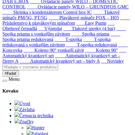
DAB E.BOX
Ovládacie panely WILO – DOMESTIC
CONTROL
Ovládacie panely WILO – GRUNDFOS GMC
Skrinka s kondenzátorom Control box IC
Tlakové
spínače PM/5G, PT/5G
Plavákové spínače FOX – H05
Príslušenstvo k plavákovým spínačom
Easy Pump
Obehové čerpadlá
Výpredaj
Tlakové spojky (4 bar)
Spojka priama s vonkajším závitom
Spojka priama
Spojka priama redukovaná
T-spojka
T-spojka
redukovaná s vonkajším závitom
T-spojka redukovaná
Koncovka
Koleno 90° vonkajší závit
Koleno 90°
Automatický kvapkový set
Automatický kvapkový set –
čierny A
Automatický kvapkový set – biely A
Novinky
Hľadať
Menu
Kovako
Úvod
Závlaha
Čerpacia technika
Značky
Hunter
Palaplast