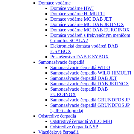
Domáce vodárne
Domáce vodárne HWJ
Domáce vodárne Hi MULTI
Domáce vodárne MC DAB JET
Domáce vodárne MC DAB JETINOX
Domáce vodárne MC DAB EUROINOX
Domáca vodáreň s frekvenčným meničom
Grundfos SCALA2
Elektronická domáca vodáreň DAB
E.SYBOX
Príslušenstvo DAB E.SYBOX
Samonasávacie čerpadlá
Samonasávacie čerpadlá WILO
Samonasávacie čerpadlo WILO HiMULTI
Samonasávacie čerpadlá DAB JET
Samonasávacie čerpadlá DAB JETINOX
Samonasávacie čerpadlá DAB
EUROINOX
Samonasávacie čerpadlá GRUNDFOS JP
Samonasávacie čerpadlá GRUNDFOS JP
5, JP 6 - dopredaj
Odstredivé čerpadlá
Odstredivé čerpadlá WILO MHI
Odstredivé čerpadlá NSP
Viacúčelové čerpadlá