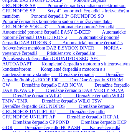
čerpadlo EASYPUMP E-DEEP
Ponorné čerpadlá
GRUNDFOS SB
Ponorné čerpadlá s riadiacou elektronikou
GRUNDFOS SB
Sety 4“ ponorných čerpadiel s frekvenčným
meničom
Ponorné čerpadlá 3“ GRUNDFOS SQ
Ponorné čerpadlá s kompletnou sadou na udržiavanie tlaku
GRUNDFOS SQE – 3“
Automatické ponorné čerpadlá
Automatické ponorné čerpadlá EASY E-DEEP
Automatické
ponorné čerpadlá DAB DTRON 2
Automatické ponorné
čerpadlá DAB DTRON 3
Automatické ponorné čerpadlá s
frekvenčným meničom DAB E.SYBOX DIVER
NORIA -
vretenové čerpadlá
Príslušenstvo k čerpadlám
Príslušenstvo k čerpadlám GRUNDFOS SEG, SEG
AUTOADAPT
Kompletné čerpadlá s motorom s integrovaným
kondenzátorom
Kompletné čerpadlá s motorom a s
kondenzátorom v skrinke
Drenážne čerpadlá
Drenážne
čerpadlo (hobby) - ECOP 100
Drenážne čerpadlo STROM
CW
Drenážne čerpadlo DAB NOVA
Drenážne čerpadlo
DAB NOVA UP
Drenážne čerpadlo DAB VERTY NOVA
Drenážne čerpadlo WILO
Drenážne čerpadlo WILO
TMW / TMR
Drenážne čerpadlo WILO TSW
Drenážne čerpadlo GRUNDFOS
Drenážne čerpadlo
GRUNDFOS UNILIFT KP
Drenážne čerpadlo
GRUNDFOS UNILIFT AP
Drenážne čerpadlo HCP AL
Drenážne čerpadlo CP POND
Drenážne čerpadlo HCP
GDR
Drenážne čerpadlo HCP ASH
Kalové čerpadlá