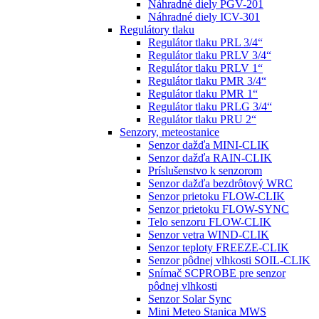
Náhradné diely PGV-201
Náhradné diely ICV-301
Regulátory tlaku
Regulátor tlaku PRL 3/4“
Regulátor tlaku PRLV 3/4“
Regulátor tlaku PRLV 1“
Regulátor tlaku PMR 3/4“
Regulátor tlaku PMR 1“
Regulátor tlaku PRLG 3/4“
Regulátor tlaku PRU 2“
Senzory, meteostanice
Senzor dažďa MINI-CLIK
Senzor dažďa RAIN-CLIK
Príslušenstvo k senzorom
Senzor dažďa bezdrôtový WRC
Senzor prietoku FLOW-CLIK
Senzor prietoku FLOW-SYNC
Telo senzoru FLOW-CLIK
Senzor vetra WIND-CLIK
Senzor teploty FREEZE-CLIK
Senzor pôdnej vlhkosti SOIL-CLIK
Snímač SCPROBE pre senzor
pôdnej vlhkosti
Senzor Solar Sync
Mini Meteo Stanica MWS