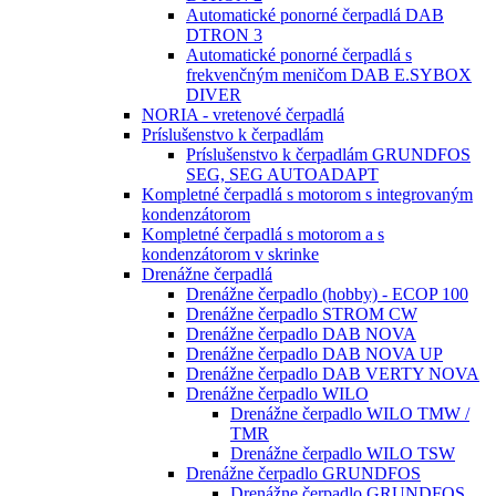
Automatické ponorné čerpadlá DAB
DTRON 3
Automatické ponorné čerpadlá s
frekvenčným meničom DAB E.SYBOX
DIVER
NORIA - vretenové čerpadlá
Príslušenstvo k čerpadlám
Príslušenstvo k čerpadlám GRUNDFOS
SEG, SEG AUTOADAPT
Kompletné čerpadlá s motorom s integrovaným
kondenzátorom
Kompletné čerpadlá s motorom a s
kondenzátorom v skrinke
Drenážne čerpadlá
Drenážne čerpadlo (hobby) - ECOP 100
Drenážne čerpadlo STROM CW
Drenážne čerpadlo DAB NOVA
Drenážne čerpadlo DAB NOVA UP
Drenážne čerpadlo DAB VERTY NOVA
Drenážne čerpadlo WILO
Drenážne čerpadlo WILO TMW /
TMR
Drenážne čerpadlo WILO TSW
Drenážne čerpadlo GRUNDFOS
Drenážne čerpadlo GRUNDFOS