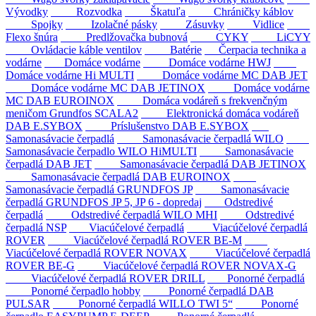
Vývodky
Rozvodka
Škatuľa
Chráničky káblov
Spojky
Izolačné pásky
Zásuvky
Vidlice
Flexo šnúra
Predlžovačka bubnová
CYKY
LiCYY
Ovládacie káble ventilov
Batérie
Čerpacia technika a
vodárne
Domáce vodárne
Domáce vodárne HWJ
Domáce vodárne Hi MULTI
Domáce vodárne MC DAB JET
Domáce vodárne MC DAB JETINOX
Domáce vodárne
MC DAB EUROINOX
Domáca vodáreň s frekvenčným
meničom Grundfos SCALA2
Elektronická domáca vodáreň
DAB E.SYBOX
Príslušenstvo DAB E.SYBOX
Samonasávacie čerpadlá
Samonasávacie čerpadlá WILO
Samonasávacie čerpadlo WILO HiMULTI
Samonasávacie
čerpadlá DAB JET
Samonasávacie čerpadlá DAB JETINOX
Samonasávacie čerpadlá DAB EUROINOX
Samonasávacie čerpadlá GRUNDFOS JP
Samonasávacie
čerpadlá GRUNDFOS JP 5, JP 6 - dopredaj
Odstredivé
čerpadlá
Odstredivé čerpadlá WILO MHI
Odstredivé
čerpadlá NSP
Viacúčelové čerpadlá
Viacúčelové čerpadlá
ROVER
Viacúčelové čerpadlá ROVER BE-M
Viacúčelové čerpadlá ROVER NOVAX
Viacúčelové čerpadlá
ROVER BE-G
Viacúčelové čerpadlá ROVER NOVAX-G
Viacúčelové čerpadlá ROVER DRILL
Ponorné čerpadlá
Ponorné čerpadlo hobby
Ponorné čerpadlá DAB
PULSAR
Ponorné čerpadlá WILLO TWI 5“
Ponorné