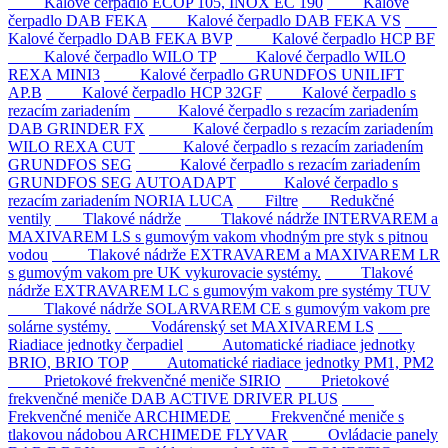
Kalové čerpadlo ECOP 105, INOX EC 190
Kalové
čerpadlo DAB FEKA
Kalové čerpadlo DAB FEKA VS
Kalové čerpadlo DAB FEKA BVP
Kalové čerpadlo HCP BF
Kalové čerpadlo WILO TP
Kalové čerpadlo WILO
REXA MINI3
Kalové čerpadlo GRUNDFOS UNILIFT
AP.B
Kalové čerpadlo HCP 32GF
Kalové čerpadlo s
rezacím zariadením
Kalové čerpadlo s rezacím zariadením
DAB GRINDER FX
Kalové čerpadlo s rezacím zariadením
WILO REXA CUT
Kalové čerpadlo s rezacím zariadením
GRUNDFOS SEG
Kalové čerpadlo s rezacím zariadením
GRUNDFOS SEG AUTOADAPT
Kalové čerpadlo s
rezacím zariadením NORIA LUCA
Filtre
Redukčné
ventily
Tlakové nádrže
Tlakové nádrže INTERVAREM a
MAXIVAREM LS s gumovým vakom vhodným pre styk s pitnou
vodou
Tlakové nádrže EXTRAVAREM a MAXIVAREM LR
s gumovým vakom pre UK vykurovacie systémy.
Tlakové
nádrže EXTRAVAREM LC s gumovým vakom pre systémy TUV
Tlakové nádrže SOLARVAREM CE s gumovým vakom pre
solárne systémy.
Vodárenský set MAXIVAREM LS
Riadiace jednotky čerpadiel
Automatické riadiace jednotky
BRIO, BRIO TOP
Automatické riadiace jednotky PM1, PM2
Prietokové frekvenčné meniče SIRIO
Prietokové
frekvenčné meniče DAB ACTIVE DRIVER PLUS
Frekvenčné meniče ARCHIMEDE
Frekvenčné meniče s
tlakovou nádobou ARCHIMEDE FLYVAR
Ovládacie panely