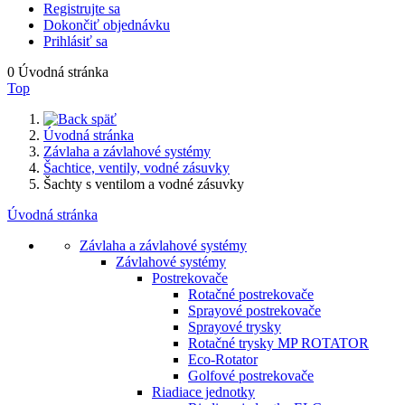
Registrujte sa
Dokončiť objednávku
Prihlásiť sa
0
Úvodná stránka
Top
späť
Úvodná stránka
Závlaha a závlahové systémy
Šachtice, ventily, vodné zásuvky
Šachty s ventilom a vodné zásuvky
Úvodná stránka
Závlaha a závlahové systémy
Závlahové systémy
Postrekovače
Rotačné postrekovače
Sprayové postrekovače
Sprayové trysky
Rotačné trysky MP ROTATOR
Eco-Rotator
Golfové postrekovače
Riadiace jednotky