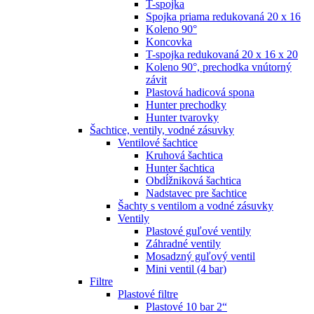
T-spojka
Spojka priama redukovaná 20 x 16
Koleno 90°
Koncovka
T-spojka redukovaná 20 x 16 x 20
Koleno 90°, prechodka vnútorný
závit
Plastová hadicová spona
Hunter prechodky
Hunter tvarovky
Šachtice, ventily, vodné zásuvky
Ventilové šachtice
Kruhová šachtica
Hunter šachtica
Obdĺžniková šachtica
Nadstavec pre šachtice
Šachty s ventilom a vodné zásuvky
Ventily
Plastové guľové ventily
Záhradné ventily
Mosadzný guľový ventil
Mini ventil (4 bar)
Filtre
Plastové filtre
Plastové 10 bar 2“