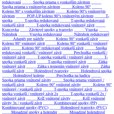
redukovaná
Spojka priama s vonkajším závitom
Spojka priama s vnútorným závitom
Koleno 90°
Koleno 90° s vonkajším závitom
Koleno 90°s vnútorným
závitom
POP-UP koleno 90°s vnútorným závitom
T-
spojka
T-spojka redukovaná
T-spojka redukovaná
vonkajší závit
T-spojka redukovaná vnútorný závit
Koncovka
Závitové spojky a tvarovky
Vsuvka
Nátrubok
Vsuvka redukovaná
Nátrubok redukovaný
Adaptér pre nádrže
Koleno 90° vonkajší závit
Koleno 90° vnútorný závit
Koleno 90° vonkajší / vnútorný
závit
Koleno 90° redukované vonkajší závit
Spojka
redukovaná vonkajší / vnútorný závit
Prechodka vonkajší /
vnútorný závit
T-spojka vonkajší / vnútorný závit
T-
spojka vonkajší závit
T-spojka vnútorný závit
Zátka
vnútorný závit
Zátka s tesnením vnútorný závit
Zátka
vonkajší závit
Holendrové tvarovky
Holendrová spojka
Holendrové koleno
Prechodka na hadicu
Spojka priama vnútorné závity
Spojka priama vnútorný /
vonkajší závit
Koleno 90° vnútorné závity
Koleno 90°
vnútorný / vonkajší závit
T-spojka vnútorný závit
T-
spojka vonkajší / vnútorný závit 2x
T-spojka vonkajší 2x /
vnútorný závit
Kríž vnútorné závity
Kríž vnútorné
závity 3x / vonkajší závit
Kombinované spojky (PP)
Kombinované spojky (PVC)
Holendrové tvarovky (PVC)
Mosadzné spojky a holendre
Mosadzné holendrové