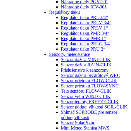
Náhradné diely PGV-201
Náhradné diely ICV-301
Regulátory tlaku
Regulátor tlaku PRL 3/4“
Regulátor tlaku PRLV 3/4“
Regulátor tlaku PRLV 1“
Regulátor tlaku PMR 3/4“
Regulátor tlaku PMR 1“
Regulátor tlaku PRLG 3/4“
Regulátor tlaku PRU 2“
Senzory, meteostanice
Senzor dažďa MINI-CLIK
Senzor dažďa RAIN-CLIK
Príslušenstvo k senzorom
Senzor dažďa bezdrôtový WRC
Senzor prietoku FLOW-CLIK
Senzor prietoku FLOW-SYNC
Telo senzoru FLOW-CLIK
Senzor vetra WIND-CLIK
Senzor teploty FREEZE-CLIK
Senzor pôdnej vlhkosti SOIL-CLIK
Snímač SCPROBE pre senzor
pôdnej vlhkosti
Senzor Solar Sync
Mini Meteo Stanica MWS