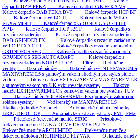
Kalové čerpadlo ECOP 105, INOX EC 190
Kalové
čerpadlo DAB FEKA
Kalové čerpadlo DAB FEKA VS
Kalové čerpadlo DAB FEKA BVP
Kalové čerpadlo HCP BF
Kalové čerpadlo WILO TP
Kalové čerpadlo WILO
REXA MINI3
Kalové čerpadlo GRUNDFOS UNILIFT
AP.B
Kalové čerpadlo HCP 32GF
Kalové čerpadlo s
rezacím zariadením
Kalové čerpadlo s rezacím zariadením
DAB GRINDER FX
Kalové čerpadlo s rezacím zariadením
WILO REXA CUT
Kalové čerpadlo s rezacím zariadením
GRUNDFOS SEG
Kalové čerpadlo s rezacím zariadením
GRUNDFOS SEG AUTOADAPT
Kalové čerpadlo s
rezacím zariadením NORIA LUCA
Filtre
Redukčné
ventily
Tlakové nádrže
Tlakové nádrže INTERVAREM a
MAXIVAREM LS s gumovým vakom vhodným pre styk s pitnou
vodou
Tlakové nádrže EXTRAVAREM a MAXIVAREM LR
s gumovým vakom pre UK vykurovacie systémy.
Tlakové
nádrže EXTRAVAREM LC s gumovým vakom pre systémy TUV
Tlakové nádrže SOLARVAREM CE s gumovým vakom pre
solárne systémy.
Vodárenský set MAXIVAREM LS
Riadiace jednotky čerpadiel
Automatické riadiace jednotky
BRIO, BRIO TOP
Automatické riadiace jednotky PM1, PM2
Prietokové frekvenčné meniče SIRIO
Prietokové
frekvenčné meniče DAB ACTIVE DRIVER PLUS
Frekvenčné meniče ARCHIMEDE
Frekvenčné meniče s
tlakovou nádobou ARCHIMEDE FLYVAR
Ovládacie panely