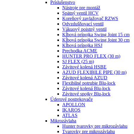
Príslušenstvo
Nástroje pre montáž
Spätný ventil HCV
Koreňový zavlažovač RZWS
Odvzdušňovací ventil
Vákuový poistný ventil
Kĺbová prípojka Swing Joint 15 cm
Kĺbová prípojka Swing Joint 30 cm
Kĺbová prípojka HSJ
Prechodka ACME
HUNTER PRO FLEX (30 m)
SJ FLEX (25 m)
Závitové kolená HSBE
AZUD FLEXIBILE PIPE (30 m)
Závitové kolená AZUD
Flexibilné potrubie Blu-lock
Závitové kolená Blu-lock
Závitové spojky Blu-lock
Úderové postrekovače
APOLLON
IKAROS
ATLAS
Mikrozávlaha
Hunter tvarovky pre mikrozávlahu
Tvarovky pre mikrozávlahu