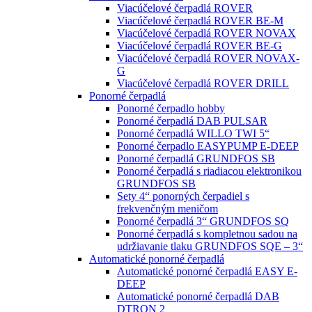
Viacúčelové čerpadlá ROVER
Viacúčelové čerpadlá ROVER BE-M
Viacúčelové čerpadlá ROVER NOVAX
Viacúčelové čerpadlá ROVER BE-G
Viacúčelové čerpadlá ROVER NOVAX-
G
Viacúčelové čerpadlá ROVER DRILL
Ponorné čerpadlá
Ponorné čerpadlo hobby
Ponorné čerpadlá DAB PULSAR
Ponorné čerpadlá WILLO TWI 5“
Ponorné čerpadlo EASYPUMP E-DEEP
Ponorné čerpadlá GRUNDFOS SB
Ponorné čerpadlá s riadiacou elektronikou
GRUNDFOS SB
Sety 4“ ponorných čerpadiel s
frekvenčným meničom
Ponorné čerpadlá 3“ GRUNDFOS SQ
Ponorné čerpadlá s kompletnou sadou na
udržiavanie tlaku GRUNDFOS SQE – 3“
Automatické ponorné čerpadlá
Automatické ponorné čerpadlá EASY E-
DEEP
Automatické ponorné čerpadlá DAB
DTRON 2