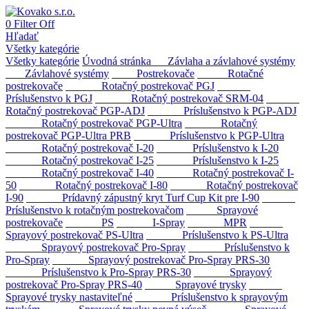
0
Filter
Off
Hľadať
Všetky kategórie
Všetky kategórie
Úvodná stránka
Závlaha a závlahové systémy
Závlahové systémy
Postrekovače
Rotačné
postrekovače
Rotačný postrekovač PGJ
Príslušenstvo k PGJ
Rotačný postrekovač SRM-04
Rotačný postrekovač PGP-ADJ
Príslušenstvo k PGP-ADJ
Rotačný postrekovač PGP-Ultra
Rotačný
postrekovač PGP-Ultra PRB
Príslušenstvo k PGP-Ultra
Rotačný postrekovač I-20
Príslušenstvo k I-20
Rotačný postrekovač I-25
Príslušenstvo k I-25
Rotačný postrekovač I-40
Rotačný postrekovač I-
50
Rotačný postrekovač I-80
Rotačný postrekovač
I-90
Prídavný zápustný kryt Turf Cup Kit pre I-90
Príslušenstvo k rotačným postrekovačom
Sprayové
postrekovače
PS
I-Spray
MPR
Sprayový postrekovač PS-Ultra
Príslušenstvo k PS-Ultra
Sprayový postrekovač Pro-Spray
Príslušenstvo k
Pro-Spray
Sprayový postrekovač Pro-Spray PRS-30
Príslušenstvo k Pro-Spray PRS-30
Sprayový
postrekovač Pro-Spray PRS-40
Sprayové trysky
Sprayové trysky nastaviteľné
Príslušenstvo k sprayovým