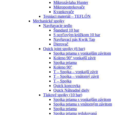
Mikrozávlaha Hunter
Mikropostrekovače
Kvapkovače
Tesniaci materiál – TEFLÓN
Mechanické spojky
Navŕtavacie sedlo
Štandard 10 bar
S oceľovým krúžkom 10 bar
Navŕtavací pás Kwik Tap
Dierovač
Quick joint spojky (6 bar)
Spojka priama s vonkajším závitom
Koleno 90° vonkajší závit
Spojka priama
Koleno 90°
T – Spojka – vonkajší závit
T – Spojka – vnútorný závit
T – Spojka
Quick koncovka
Quick Náhradné diely
Tlakové spojky (10 bar)
Spojka priama s vonkajším závitom
Spojka priama s vnútorným závitom
Spojka priama
Spojka priama redukovaná