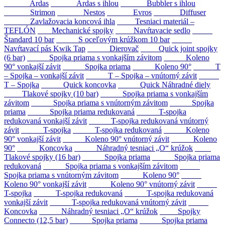
Ardas
Ardas s ihlou
Bubbler s ihlou
Strimon
Nestos
Evros
Diffuser
Zavlažovacia koncová ihla
Tesniaci materiál –
TEFLÓN
Mechanické spojky
Navŕtavacie sedlo
Štandard 10 bar
S oceľovým krúžkom 10 bar
Navŕtavací pás Kwik Tap
Dierovač
Quick joint spojky
(6 bar)
Spojka priama s vonkajším závitom
Koleno
90° vonkajší závit
Spojka priama
Koleno 90°
T
– Spojka – vonkajší závit
T – Spojka – vnútorný závit
T – Spojka
Quick koncovka
Quick Náhradné diely
Tlakové spojky (10 bar)
Spojka priama s vonkajším
závitom
Spojka priama s vnútorným závitom
Spojka
priama
Spojka priama redukovaná
T-spojka
redukovaná vonkajší závit
T-spojka redukovaná vnútorný
závit
T-spojka
T-spojka redukovaná
Koleno
90° vonkajší závit
Koleno 90° vnútorný závit
Koleno
90°
Koncovka
Náhradný tesniaci „O“ krúžok
Tlakové spojky (16 bar)
Spojka priama
Spojka priama
redukovaná
Spojka priama s vonkajším závitom
Spojka priama s vnútorným závitom
Koleno 90°
Koleno 90° vonkajší závit
Koleno 90° vnútorný závit
T-spojka
T-spojka redukovaná
T-spojka redukovaná
vonkajší závit
T-spojka redukovaná vnútorný závit
Koncovka
Náhradný tesniaci „O“ krúžok
Spojky
Connecto (12,5 bar)
Spojka priama
Spojka priama