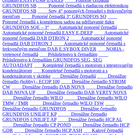
čerpadlo EASYPUMP E-DEEP
Ponorné čerpadlá
GRUNDFOS SB
Ponorné čerpadlá s riadiacou elektronikou
GRUNDFOS SB
Sety 4“ ponorných čerpadiel s frekvenčným
meničom
Ponorné čerpadlá 3“ GRUNDFOS SQ
Ponorné čerpadlá s kompletnou sadou na udržiavanie tlaku
GRUNDFOS SQE – 3“
Automatické ponorné čerpadlá
Automatické ponorné čerpadlá EASY E-DEEP
Automatické
ponorné čerpadlá DAB DTRON 2
Automatické ponorné
čerpadlá DAB DTRON 3
Automatické ponorné čerpadlá s
frekvenčným meničom DAB E.SYBOX DIVER
NORIA -
vretenové čerpadlá
Príslušenstvo k čerpadlám
Príslušenstvo k čerpadlám GRUNDFOS SEG, SEG
AUTOADAPT
Kompletné čerpadlá s motorom s integrovaným
kondenzátorom
Kompletné čerpadlá s motorom a s
kondenzátorom v skrinke
Drenážne čerpadlá
Drenážne
čerpadlo (hobby) - ECOP 100
Drenážne čerpadlo STROM
CW
Drenážne čerpadlo DAB NOVA
Drenážne čerpadlo
DAB NOVA UP
Drenážne čerpadlo DAB VERTY NOVA
Drenážne čerpadlo WILO
Drenážne čerpadlo WILO
TMW / TMR
Drenážne čerpadlo WILO TSW
Drenážne čerpadlo GRUNDFOS
Drenážne čerpadlo
GRUNDFOS UNILIFT KP
Drenážne čerpadlo
GRUNDFOS UNILIFT AP
Drenážne čerpadlo HCP AL
Drenážne čerpadlo CP POND
Drenážne čerpadlo HCP
GDR
Drenážne čerpadlo HCP ASH
Kalové čerpadlá