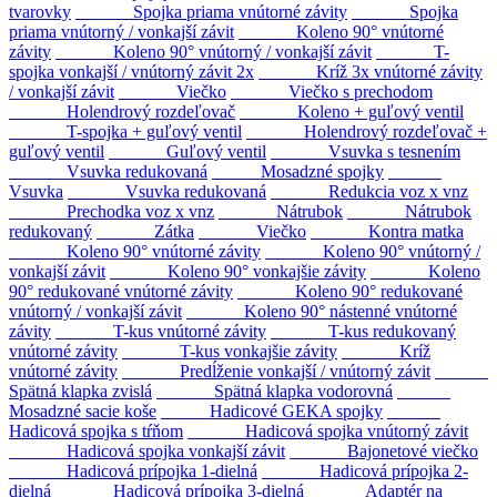
tvarovky
Spojka priama vnútorné závity
Spojka
priama vnútorný / vonkajší závit
Koleno 90° vnútorné
závity
Koleno 90° vnútorný / vonkajší závit
T-
spojka vonkajší / vnútorný závit 2x
Kríž 3x vnútorné závity
/ vonkajší závit
Viečko
Viečko s prechodom
Holendrový rozdeľovač
Koleno + guľový ventil
T-spojka + guľový ventil
Holendrový rozdeľovač +
guľový ventil
Guľový ventil
Vsuvka s tesnením
Vsuvka redukovaná
Mosadzné spojky
Vsuvka
Vsuvka redukovaná
Redukcia voz x vnz
Prechodka voz x vnz
Nátrubok
Nátrubok
redukovaný
Zátka
Viečko
Kontra matka
Koleno 90° vnútorné závity
Koleno 90° vnútorný /
vonkajší závit
Koleno 90° vonkajšie závity
Koleno
90° redukované vnútorné závity
Koleno 90° redukované
vnútorný / vonkajší závit
Koleno 90° nástenné vnútorné
závity
T-kus vnútorné závity
T-kus redukovaný
vnútorné závity
T-kus vonkajšie závity
Kríž
vnútorné závity
Predĺženie vonkajší / vnútorný závit
Spätná klapka zvislá
Spätná klapka vodorovná
Mosadzné sacie koše
Hadicové GEKA spojky
Hadicová spojka s tŕňom
Hadicová spojka vnútorný závit
Hadicová spojka vonkajší závit
Bajonetové viečko
Hadicová prípojka 1-dielná
Hadicová prípojka 2-
dielná
Hadicová prípojka 3-dielná
Adaptér na