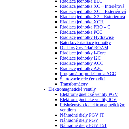
Riadiaca jednotka ELC
Riadiaca jednotka XC – Interiérová
Riadiaca jednotka XC – Exteriérová
Riadiaca jednotka X2 – Exteriérová
Riadiaca jednotka XCH
Riadiaca jednotka PRO – C
Riadiaca jednotka PCC
Riadiace jednotky Hydrawise
Baterkové riadiace jednotky
Diaľkový ovládač ROAM
Riadiace jednotky I-Core
Riadiace jednotky I2C
Riadiace jednotky ACC
Riadiace jednotky A2C
Programátor pre I-Core a ACC
Štartovacie relé čerpadiel
Transformátory
Elektromagnetické ventily
Elektromagnetické ventily PGV
Elektromagnetické ventily ICV
Príslušenstvo k elektromagnetickým
ventilom
Náhradné diely PGV JT
Náhradné diely PGV
Náhradné diely PGV-151