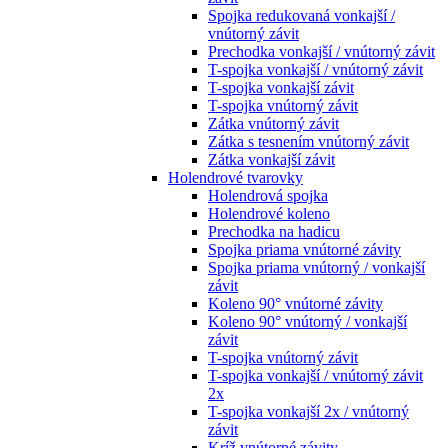
Spojka redukovaná vonkajší /
vnútorný závit
Prechodka vonkajší / vnútorný závit
T-spojka vonkajší / vnútorný závit
T-spojka vonkajší závit
T-spojka vnútorný závit
Zátka vnútorný závit
Zátka s tesnením vnútorný závit
Zátka vonkajší závit
Holendrové tvarovky
Holendrová spojka
Holendrové koleno
Prechodka na hadicu
Spojka priama vnútorné závity
Spojka priama vnútorný / vonkajší
závit
Koleno 90° vnútorné závity
Koleno 90° vnútorný / vonkajší
závit
T-spojka vnútorný závit
T-spojka vonkajší / vnútorný závit
2x
T-spojka vonkajší 2x / vnútorný
závit
Kríž vnútorné závity