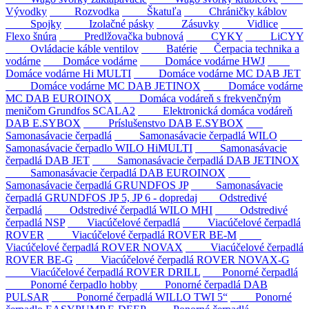
Vývodky
Rozvodka
Škatuľa
Chráničky káblov
Spojky
Izolačné pásky
Zásuvky
Vidlice
Flexo šnúra
Predlžovačka bubnová
CYKY
LiCYY
Ovládacie káble ventilov
Batérie
Čerpacia technika a
vodárne
Domáce vodárne
Domáce vodárne HWJ
Domáce vodárne Hi MULTI
Domáce vodárne MC DAB JET
Domáce vodárne MC DAB JETINOX
Domáce vodárne
MC DAB EUROINOX
Domáca vodáreň s frekvenčným
meničom Grundfos SCALA2
Elektronická domáca vodáreň
DAB E.SYBOX
Príslušenstvo DAB E.SYBOX
Samonasávacie čerpadlá
Samonasávacie čerpadlá WILO
Samonasávacie čerpadlo WILO HiMULTI
Samonasávacie
čerpadlá DAB JET
Samonasávacie čerpadlá DAB JETINOX
Samonasávacie čerpadlá DAB EUROINOX
Samonasávacie čerpadlá GRUNDFOS JP
Samonasávacie
čerpadlá GRUNDFOS JP 5, JP 6 - dopredaj
Odstredivé
čerpadlá
Odstredivé čerpadlá WILO MHI
Odstredivé
čerpadlá NSP
Viacúčelové čerpadlá
Viacúčelové čerpadlá
ROVER
Viacúčelové čerpadlá ROVER BE-M
Viacúčelové čerpadlá ROVER NOVAX
Viacúčelové čerpadlá
ROVER BE-G
Viacúčelové čerpadlá ROVER NOVAX-G
Viacúčelové čerpadlá ROVER DRILL
Ponorné čerpadlá
Ponorné čerpadlo hobby
Ponorné čerpadlá DAB
PULSAR
Ponorné čerpadlá WILLO TWI 5“
Ponorné