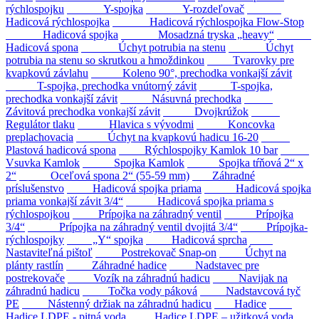
rýchlospojku
Y-spojka
Y-rozdeľovač
Hadicová rýchlospojka
Hadicová rýchlospojka Flow-Stop
Hadicová spojka
Mosadzná tryska „heavy“
Hadicová spona
Úchyt potrubia na stenu
Úchyt
potrubia na stenu so skrutkou a hmoždinkou
Tvarovky pre
kvapkovú závlahu
Koleno 90°, prechodka vonkajší závit
T-spojka, prechodka vnútorný závit
T-spojka,
prechodka vonkajší závit
Násuvná prechodka
Závitová prechodka vonkajší závit
Dvojkrúžok
Regulátor tlaku
Hlavica s vývodmi
Koncovka
preplachovacia
Úchyt na kvapkovú hadicu 16-20
Plastová hadicová spona
Rýchlospojky Kamlok 10 bar
Vsuvka Kamlok
Spojka Kamlok
Spojka tŕňová 2“ x
2“
Oceľová spona 2“ (55-59 mm)
Záhradné
príslušenstvo
Hadicová spojka priama
Hadicová spojka
priama vonkajší závit 3/4“
Hadicová spojka priama s
rýchlospojkou
Prípojka na záhradný ventil
Prípojka
3/4“
Prípojka na záhradný ventil dvojitá 3/4“
Prípojka-
rýchlospojky
„Y“ spojka
Hadicová sprcha
Nastaviteľná pištoľ
Postrekovač Snap-on
Úchyt na
plánty rastlín
Záhradné hadice
Nadstavec pre
postrekovače
Vozík na záhradnú hadicu
Navijak na
záhradnú hadicu
Točka vody páková
Nadstavcová tyč
PE
Nástenný držiak na záhradnú hadicu
Hadice
Hadice LDPE - pitná voda
Hadice LDPE – užitková voda