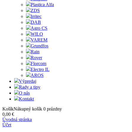
Plastica Alfa
ZDS
Irritec
DAB
Agro CS
WILO
VAREM
Grundfos
Rain
Rover
Florcom
Electro IL
AROS
Výpredaj
Rady a tipy
O nás
Kontakt
Košík
Nákupný košík
0
prázdny
0,00 €
Úvodná stránka
Účet