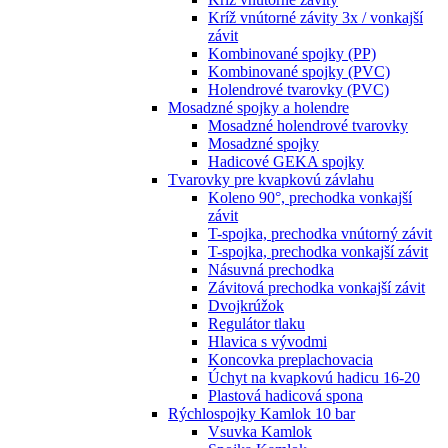
Kríž vnútorné závity 3x / vonkajší
závit
Kombinované spojky (PP)
Kombinované spojky (PVC)
Holendrové tvarovky (PVC)
Mosadzné spojky a holendre
Mosadzné holendrové tvarovky
Mosadzné spojky
Hadicové GEKA spojky
Tvarovky pre kvapkovú závlahu
Koleno 90°, prechodka vonkajší
závit
T-spojka, prechodka vnútorný závit
T-spojka, prechodka vonkajší závit
Násuvná prechodka
Závitová prechodka vonkajší závit
Dvojkrúžok
Regulátor tlaku
Hlavica s vývodmi
Koncovka preplachovacia
Úchyt na kvapkovú hadicu 16-20
Plastová hadicová spona
Rýchlospojky Kamlok 10 bar
Vsuvka Kamlok