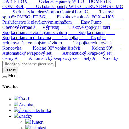
DAB E.BOX
Ovládacie panely WILO – DOMESTIC
CONTROL
Ovládacie panely WILO – GRUNDFOS GMC
Skrinka s kondenzátorom Control box IC
Tlakové
spínače PM/5G, PT/5G
Plavákové spínače FOX – H05
Príslušenstvo k plavákovým spínačom
Easy Pump
Obehové čerpadlá
Výpredaj
Tlakové spojky (4 bar)
Spojka priama s vonkajším závitom
Spojka priama
Spojka priama redukovaná
T-spojka
T-spojka
redukovaná s vonkajším závitom
T-spojka redukovaná
Koncovka
Koleno 90° vonkajší závit
Koleno 90°
Automatický kvapkový set
Automatický kvapkový set –
čierny A
Automatický kvapkový set – biely A
Novinky
Hľadať
Menu
Kovako
Úvod
Závlaha
Čerpacia technika
Značky
Hunter
Palaplast