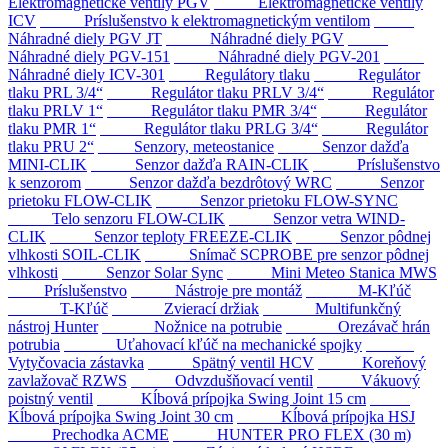
Elektromagnetické ventily PGV
Elektromagnetické ventily
ICV
Príslušenstvo k elektromagnetickým ventilom
Náhradné diely PGV JT
Náhradné diely PGV
Náhradné diely PGV-151
Náhradné diely PGV-201
Náhradné diely ICV-301
Regulátory tlaku
Regulátor
tlaku PRL 3/4“
Regulátor tlaku PRLV 3/4“
Regulátor
tlaku PRLV 1“
Regulátor tlaku PMR 3/4“
Regulátor
tlaku PMR 1“
Regulátor tlaku PRLG 3/4“
Regulátor
tlaku PRU 2“
Senzory, meteostanice
Senzor dažďa
MINI-CLIK
Senzor dažďa RAIN-CLIK
Príslušenstvo
k senzorom
Senzor dažďa bezdrôtový WRC
Senzor
prietoku FLOW-CLIK
Senzor prietoku FLOW-SYNC
Telo senzoru FLOW-CLIK
Senzor vetra WIND-
CLIK
Senzor teploty FREEZE-CLIK
Senzor pôdnej
vlhkosti SOIL-CLIK
Snímač SCPROBE pre senzor pôdnej
vlhkosti
Senzor Solar Sync
Mini Meteo Stanica MWS
Príslušenstvo
Nástroje pre montáž
M-Kľúč
T-Kľúč
Zvierací držiak
Multifunkčný
nástroj Hunter
Nožnice na potrubie
Orezávač hrán
potrubia
Uťahovací kľúč na mechanické spojky
Vytyčovacia zástavka
Spätný ventil HCV
Koreňový
zavlažovač RZWS
Odvzdušňovací ventil
Vákuový
poistný ventil
Kĺbová prípojka Swing Joint 15 cm
Kĺbová prípojka Swing Joint 30 cm
Kĺbová prípojka HSJ
Prechodka ACME
HUNTER PRO FLEX (30 m)