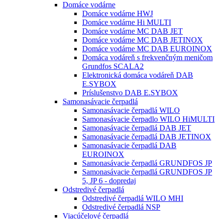
Domáce vodárne
Domáce vodárne HWJ
Domáce vodárne Hi MULTI
Domáce vodárne MC DAB JET
Domáce vodárne MC DAB JETINOX
Domáce vodárne MC DAB EUROINOX
Domáca vodáreň s frekvenčným meničom
Grundfos SCALA2
Elektronická domáca vodáreň DAB
E.SYBOX
Príslušenstvo DAB E.SYBOX
Samonasávacie čerpadlá
Samonasávacie čerpadlá WILO
Samonasávacie čerpadlo WILO HiMULTI
Samonasávacie čerpadlá DAB JET
Samonasávacie čerpadlá DAB JETINOX
Samonasávacie čerpadlá DAB
EUROINOX
Samonasávacie čerpadlá GRUNDFOS JP
Samonasávacie čerpadlá GRUNDFOS JP
5, JP 6 - dopredaj
Odstredivé čerpadlá
Odstredivé čerpadlá WILO MHI
Odstredivé čerpadlá NSP
Viacúčelové čerpadlá