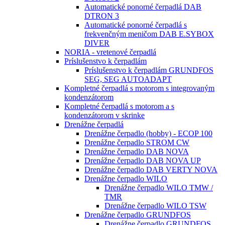
Automatické ponorné čerpadlá DAB
DTRON 3
Automatické ponorné čerpadlá s
frekvenčným meničom DAB E.SYBOX
DIVER
NORIA - vretenové čerpadlá
Príslušenstvo k čerpadlám
Príslušenstvo k čerpadlám GRUNDFOS
SEG, SEG AUTOADAPT
Kompletné čerpadlá s motorom s integrovaným
kondenzátorom
Kompletné čerpadlá s motorom a s
kondenzátorom v skrinke
Drenážne čerpadlá
Drenážne čerpadlo (hobby) - ECOP 100
Drenážne čerpadlo STROM CW
Drenážne čerpadlo DAB NOVA
Drenážne čerpadlo DAB NOVA UP
Drenážne čerpadlo DAB VERTY NOVA
Drenážne čerpadlo WILO
Drenážne čerpadlo WILO TMW /
TMR
Drenážne čerpadlo WILO TSW
Drenážne čerpadlo GRUNDFOS
Drenážne čerpadlo GRUNDFOS