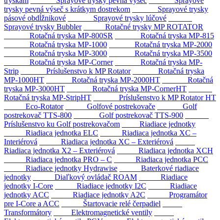
tryskám
Sprayové trysky pevná výseč
Sprayové
trysky pevná výseč s krátkym dostrekom
Sprayové trysky
pásové obdĺžnikové
Sprayové trysky lúčové
Sprayové trysky Bubbler
Rotačné trysky MP ROTATOR
Rotačná tryska MP-800SR
Rotačná tryska MP-815
Rotačná tryska MP-1000
Rotačná tryska MP-2000
Rotačná tryska MP-3000
Rotačná tryska MP-3500
Rotačná tryska MP-Corner
Rotačná tryska MP-
Strip
Príslušenstvo k MP Rotator
Rotačná tryska
MP-1000HT
Rotačná tryska MP-2000HT
Rotačná
tryska MP-3000HT
Rotačná tryska MP-CornerHT
Rotačná tryska MP-StripHT
Príslušenstvo k MP Rotator HT
Eco-Rotator
Golfové postrekovače
Golf
postrekovač TTS-800
Golf postrekovač TTS-900
Príslušenstvo ku Golf postrekovačom
Riadiace jednotky
Riadiaca jednotka ELC
Riadiaca jednotka XC –
Interiérová
Riadiaca jednotka XC – Exteriérová
Riadiaca jednotka X2 – Exteriérová
Riadiaca jednotka XCH
Riadiaca jednotka PRO – C
Riadiaca jednotka PCC
Riadiace jednotky Hydrawise
Baterkové riadiace
jednotky
Diaľkový ovládač ROAM
Riadiace
jednotky I-Core
Riadiace jednotky I2C
Riadiace
jednotky ACC
Riadiace jednotky A2C
Programátor
pre I-Core a ACC
Štartovacie relé čerpadiel
Transformátory
Elektromagnetické ventily