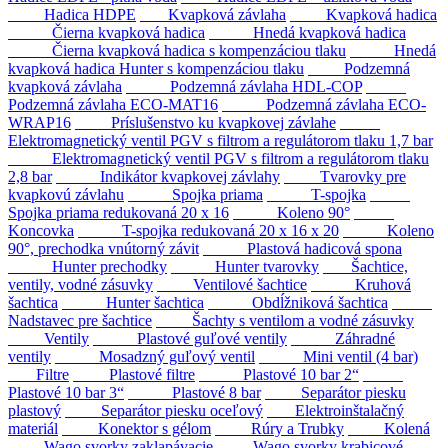
Hadica HDPE
Kvapková závlaha
Kvapková hadica
Čierna kvapková hadica
Hnedá kvapková hadica
Čierna kvapková hadica s kompenzáciou tlaku
Hnedá
kvapková hadica Hunter s kompenzáciou tlaku
Podzemná
kvapková závlaha
Podzemná závlaha HDL-COP
Podzemná závlaha ECO-MAT16
Podzemná závlaha ECO-
WRAP16
Príslušenstvo ku kvapkovej závlahe
Elektromagnetický ventil PGV s filtrom a regulátorom tlaku 1,7 bar
Elektromagnetický ventil PGV s filtrom a regulátorom tlaku
2,8 bar
Indikátor kvapkovej závlahy
Tvarovky pre
kvapkovú závlahu
Spojka priama
T-spojka
Spojka priama redukovaná 20 x 16
Koleno 90°
Koncovka
T-spojka redukovaná 20 x 16 x 20
Koleno
90°, prechodka vnútorný závit
Plastová hadicová spona
Hunter prechodky
Hunter tvarovky
Šachtice,
ventily, vodné zásuvky
Ventilové šachtice
Kruhová
šachtica
Hunter šachtica
Obdĺžniková šachtica
Nadstavec pre šachtice
Šachty s ventilom a vodné zásuvky
Ventily
Plastové guľové ventily
Záhradné
ventily
Mosadzný guľový ventil
Mini ventil (4 bar)
Filtre
Plastové filtre
Plastové 10 bar 2“
Plastové 10 bar 3“
Plastové 8 bar
Separátor piesku
plastový
Separátor piesku oceľový
Elektroinštalačný
materiál
Konektor s gélom
Rúry a Trubky
Kolená
Wago svorky zaklapávacie
Wago svorky krabicové