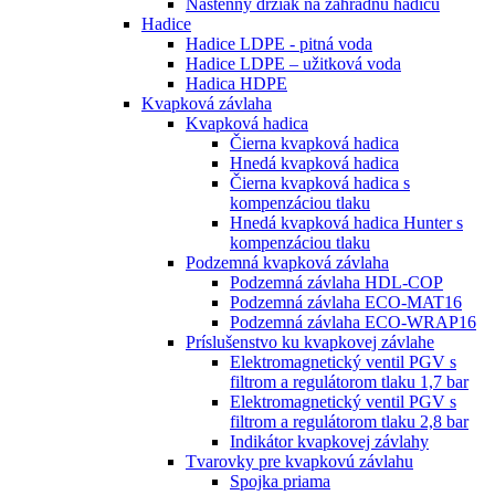
Nástenný držiak na záhradnú hadicu
Hadice
Hadice LDPE - pitná voda
Hadice LDPE – užitková voda
Hadica HDPE
Kvapková závlaha
Kvapková hadica
Čierna kvapková hadica
Hnedá kvapková hadica
Čierna kvapková hadica s
kompenzáciou tlaku
Hnedá kvapková hadica Hunter s
kompenzáciou tlaku
Podzemná kvapková závlaha
Podzemná závlaha HDL-COP
Podzemná závlaha ECO-MAT16
Podzemná závlaha ECO-WRAP16
Príslušenstvo ku kvapkovej závlahe
Elektromagnetický ventil PGV s
filtrom a regulátorom tlaku 1,7 bar
Elektromagnetický ventil PGV s
filtrom a regulátorom tlaku 2,8 bar
Indikátor kvapkovej závlahy
Tvarovky pre kvapkovú závlahu
Spojka priama