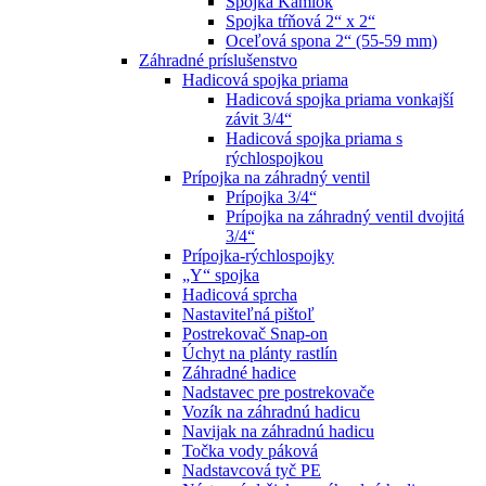
Spojka Kamlok
Spojka tŕňová 2“ x 2“
Oceľová spona 2“ (55-59 mm)
Záhradné príslušenstvo
Hadicová spojka priama
Hadicová spojka priama vonkajší
závit 3/4“
Hadicová spojka priama s
rýchlospojkou
Prípojka na záhradný ventil
Prípojka 3/4“
Prípojka na záhradný ventil dvojitá
3/4“
Prípojka-rýchlospojky
„Y“ spojka
Hadicová sprcha
Nastaviteľná pištoľ
Postrekovač Snap-on
Úchyt na plánty rastlín
Záhradné hadice
Nadstavec pre postrekovače
Vozík na záhradnú hadicu
Navijak na záhradnú hadicu
Točka vody páková
Nadstavcová tyč PE