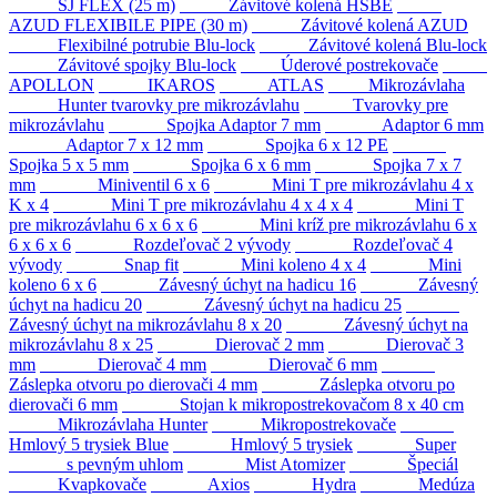
SJ FLEX (25 m)
Závitové kolená HSBE
AZUD FLEXIBILE PIPE (30 m)
Závitové kolená AZUD
Flexibilné potrubie Blu-lock
Závitové kolená Blu-lock
Závitové spojky Blu-lock
Úderové postrekovače
APOLLON
IKAROS
ATLAS
Mikrozávlaha
Hunter tvarovky pre mikrozávlahu
Tvarovky pre
mikrozávlahu
Spojka Adaptor 7 mm
Adaptor 6 mm
Adaptor 7 x 12 mm
Spojka 6 x 12 PE
Spojka 5 x 5 mm
Spojka 6 x 6 mm
Spojka 7 x 7
mm
Miniventil 6 x 6
Mini T pre mikrozávlahu 4 x
K x 4
Mini T pre mikrozávlahu 4 x 4 x 4
Mini T
pre mikrozávlahu 6 x 6 x 6
Mini kríž pre mikrozávlahu 6 x
6 x 6 x 6
Rozdeľovač 2 vývody
Rozdeľovač 4
vývody
Snap fit
Mini koleno 4 x 4
Mini
koleno 6 x 6
Závesný úchyt na hadicu 16
Závesný
úchyt na hadicu 20
Závesný úchyt na hadicu 25
Závesný úchyt na mikrozávlahu 8 x 20
Závesný úchyt na
mikrozávlahu 8 x 25
Dierovač 2 mm
Dierovač 3
mm
Dierovač 4 mm
Dierovač 6 mm
Záslepka otvoru po dierovači 4 mm
Záslepka otvoru po
dierovači 6 mm
Stojan k mikropostrekovačom 8 x 40 cm
Mikrozávlaha Hunter
Mikropostrekovače
Hmlový 5 trysiek Blue
Hmlový 5 trysiek
Super
s pevným uhlom
Mist Atomizer
Špeciál
Kvapkovače
Axios
Hydra
Medúza