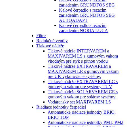
zariadením GRUNDFOS SEG
Kalové čerpadlo s rezacím
zariadením GRUNDFOS SEG
AUTOADAPT
Kalové čerpadlo s rezacím
zariadením NORIA LUCA
Filtre
Redukčné ventily
Tlakové nádrže
Tlakové nádrže INTERVAREM a
MAXIVAREM LS s gumovým vakom
vhodným pre styk s pitnou vodou
Tlakové nádrže EXTRAVAREM a
MAXIVAREM LR s gumovým vakom
pre UK vykurovacie systémy.
Tlakové nádrže EXTRAVAREM LC s
gumovým vakom pre systémy TUV
Tlakové nádrže SOLARVAREM CE s
gumovým vakom pre solárne systémy.
Vodárenský set MAXIVAREM LS
Riadiace jednotky čerpadiel
Automatické riadiace jednotky BRIO,
BRIO TOP
Automatické riadiace jednotky PM1, PM2