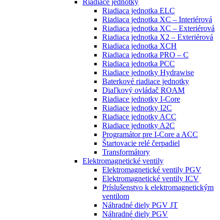
Riadiace jednotky
Riadiaca jednotka ELC
Riadiaca jednotka XC – Interiérová
Riadiaca jednotka XC – Exteriérová
Riadiaca jednotka X2 – Exteriérová
Riadiaca jednotka XCH
Riadiaca jednotka PRO – C
Riadiaca jednotka PCC
Riadiace jednotky Hydrawise
Baterkové riadiace jednotky
Diaľkový ovládač ROAM
Riadiace jednotky I-Core
Riadiace jednotky I2C
Riadiace jednotky ACC
Riadiace jednotky A2C
Programátor pre I-Core a ACC
Štartovacie relé čerpadiel
Transformátory
Elektromagnetické ventily
Elektromagnetické ventily PGV
Elektromagnetické ventily ICV
Príslušenstvo k elektromagnetickým
ventilom
Náhradné diely PGV JT
Náhradné diely PGV