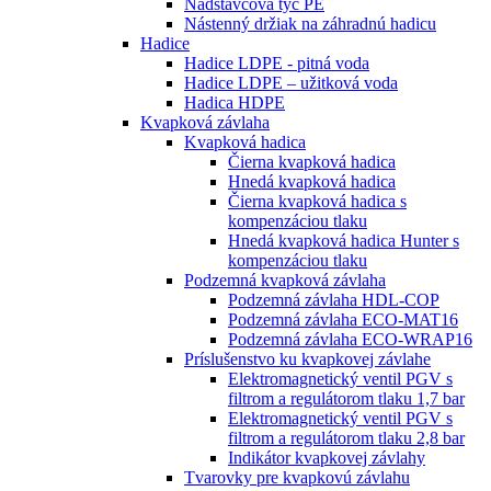
Nadstavcová tyč PE
Nástenný držiak na záhradnú hadicu
Hadice
Hadice LDPE - pitná voda
Hadice LDPE – užitková voda
Hadica HDPE
Kvapková závlaha
Kvapková hadica
Čierna kvapková hadica
Hnedá kvapková hadica
Čierna kvapková hadica s
kompenzáciou tlaku
Hnedá kvapková hadica Hunter s
kompenzáciou tlaku
Podzemná kvapková závlaha
Podzemná závlaha HDL-COP
Podzemná závlaha ECO-MAT16
Podzemná závlaha ECO-WRAP16
Príslušenstvo ku kvapkovej závlahe
Elektromagnetický ventil PGV s
filtrom a regulátorom tlaku 1,7 bar
Elektromagnetický ventil PGV s
filtrom a regulátorom tlaku 2,8 bar
Indikátor kvapkovej závlahy
Tvarovky pre kvapkovú závlahu