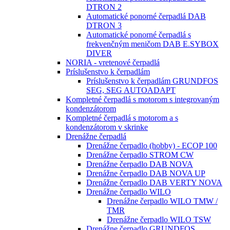
DTRON 2
Automatické ponorné čerpadlá DAB
DTRON 3
Automatické ponorné čerpadlá s
frekvenčným meničom DAB E.SYBOX
DIVER
NORIA - vretenové čerpadlá
Príslušenstvo k čerpadlám
Príslušenstvo k čerpadlám GRUNDFOS
SEG, SEG AUTOADAPT
Kompletné čerpadlá s motorom s integrovaným
kondenzátorom
Kompletné čerpadlá s motorom a s
kondenzátorom v skrinke
Drenážne čerpadlá
Drenážne čerpadlo (hobby) - ECOP 100
Drenážne čerpadlo STROM CW
Drenážne čerpadlo DAB NOVA
Drenážne čerpadlo DAB NOVA UP
Drenážne čerpadlo DAB VERTY NOVA
Drenážne čerpadlo WILO
Drenážne čerpadlo WILO TMW /
TMR
Drenážne čerpadlo WILO TSW
Drenážne čerpadlo GRUNDFOS