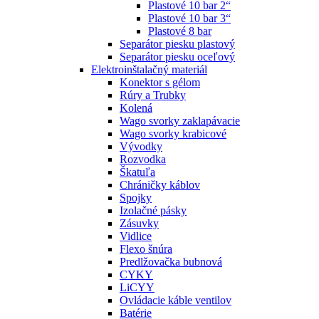
Plastové 10 bar 2“
Plastové 10 bar 3“
Plastové 8 bar
Separátor piesku plastový
Separátor piesku oceľový
Elektroinštalačný materiál
Konektor s gélom
Rúry a Trubky
Kolená
Wago svorky zaklapávacie
Wago svorky krabicové
Vývodky
Rozvodka
Škatuľa
Chráničky káblov
Spojky
Izolačné pásky
Zásuvky
Vidlice
Flexo šnúra
Predlžovačka bubnová
CYKY
LiCYY
Ovládacie káble ventilov
Batérie