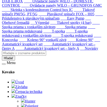
DAB E.BOX
Ovládacie panely WILO – DOMESTIC
CONTROL
Ovládacie panely WILO – GRUNDFOS GMC
Skrinka s kondenzátorom Control box IC
Tlakové
spínače PM/5G, PT/5G
Plavákové spínače FOX – H05
Príslušenstvo k plavákovým spínačom
Easy Pump
Obehové čerpadlá
Výpredaj
Tlakové spojky (4 bar)
Spojka priama s vonkajším závitom
Spojka priama
Spojka priama redukovaná
T-spojka
T-spojka
redukovaná s vonkajším závitom
T-spojka redukovaná
Koncovka
Koleno 90° vonkajší závit
Koleno 90°
Automatický kvapkový set
Automatický kvapkový set –
čierny A
Automatický kvapkový set – biely A
Novinky
Hľadať
Menu
Kovako
Úvod
Závlaha
Čerpacia technika
Značky
Hunter
Palaplast