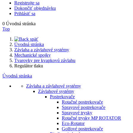
Registrujte sa
Dokončiť objednávku
Prihlásiť sa
0
Úvodná stránka
Top
späť
Úvodná stránka
Závlaha a závlahové systémy
Mechanické spojky
Tvarovky pre kvapkovú závlahu
Regulátor tlaku
Úvodná stránka
Závlaha a závlahové systémy
Závlahové systémy
Postrekovače
Rotačné postrekovače
Sprayové postrekovače
Sprayové trysky
Rotačné trysky MP ROTATOR
Eco-Rotator
Golfové postrekovače