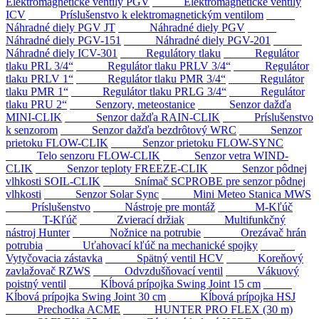
Elektromagnetické ventily PGV
Elektromagnetické ventily
ICV
Príslušenstvo k elektromagnetickým ventilom
Náhradné diely PGV JT
Náhradné diely PGV
Náhradné diely PGV-151
Náhradné diely PGV-201
Náhradné diely ICV-301
Regulátory tlaku
Regulátor
tlaku PRL 3/4“
Regulátor tlaku PRLV 3/4“
Regulátor
tlaku PRLV 1“
Regulátor tlaku PMR 3/4“
Regulátor
tlaku PMR 1“
Regulátor tlaku PRLG 3/4“
Regulátor
tlaku PRU 2“
Senzory, meteostanice
Senzor dažďa
MINI-CLIK
Senzor dažďa RAIN-CLIK
Príslušenstvo
k senzorom
Senzor dažďa bezdrôtový WRC
Senzor
prietoku FLOW-CLIK
Senzor prietoku FLOW-SYNC
Telo senzoru FLOW-CLIK
Senzor vetra WIND-
CLIK
Senzor teploty FREEZE-CLIK
Senzor pôdnej
vlhkosti SOIL-CLIK
Snímač SCPROBE pre senzor pôdnej
vlhkosti
Senzor Solar Sync
Mini Meteo Stanica MWS
Príslušenstvo
Nástroje pre montáž
M-Kľúč
T-Kľúč
Zvierací držiak
Multifunkčný
nástroj Hunter
Nožnice na potrubie
Orezávač hrán
potrubia
Uťahovací kľúč na mechanické spojky
Vytyčovacia zástavka
Spätný ventil HCV
Koreňový
zavlažovač RZWS
Odvzdušňovací ventil
Vákuový
poistný ventil
Kĺbová prípojka Swing Joint 15 cm
Kĺbová prípojka Swing Joint 30 cm
Kĺbová prípojka HSJ
Prechodka ACME
HUNTER PRO FLEX (30 m)