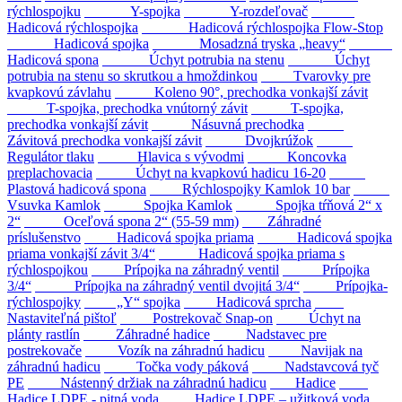
rýchlospojku
Y-spojka
Y-rozdeľovač
Hadicová rýchlospojka
Hadicová rýchlospojka Flow-Stop
Hadicová spojka
Mosadzná tryska „heavy“
Hadicová spona
Úchyt potrubia na stenu
Úchyt
potrubia na stenu so skrutkou a hmoždinkou
Tvarovky pre
kvapkovú závlahu
Koleno 90°, prechodka vonkajší závit
T-spojka, prechodka vnútorný závit
T-spojka,
prechodka vonkajší závit
Násuvná prechodka
Závitová prechodka vonkajší závit
Dvojkrúžok
Regulátor tlaku
Hlavica s vývodmi
Koncovka
preplachovacia
Úchyt na kvapkovú hadicu 16-20
Plastová hadicová spona
Rýchlospojky Kamlok 10 bar
Vsuvka Kamlok
Spojka Kamlok
Spojka tŕňová 2“ x
2“
Oceľová spona 2“ (55-59 mm)
Záhradné
príslušenstvo
Hadicová spojka priama
Hadicová spojka
priama vonkajší závit 3/4“
Hadicová spojka priama s
rýchlospojkou
Prípojka na záhradný ventil
Prípojka
3/4“
Prípojka na záhradný ventil dvojitá 3/4“
Prípojka-
rýchlospojky
„Y“ spojka
Hadicová sprcha
Nastaviteľná pištoľ
Postrekovač Snap-on
Úchyt na
plánty rastlín
Záhradné hadice
Nadstavec pre
postrekovače
Vozík na záhradnú hadicu
Navijak na
záhradnú hadicu
Točka vody páková
Nadstavcová tyč
PE
Nástenný držiak na záhradnú hadicu
Hadice
Hadice LDPE - pitná voda
Hadice LDPE – užitková voda