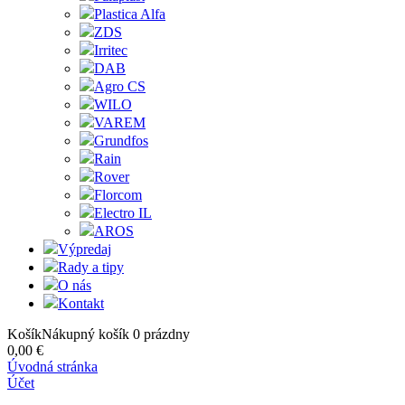
Plastica Alfa
ZDS
Irritec
DAB
Agro CS
WILO
VAREM
Grundfos
Rain
Rover
Florcom
Electro IL
AROS
Výpredaj
Rady a tipy
O nás
Kontakt
Košík
Nákupný košík
0
prázdny
0,00 €
Úvodná stránka
Účet