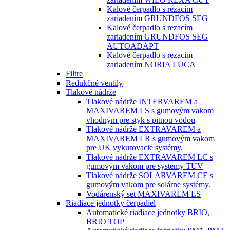
Kalové čerpadlo s rezacím
zariadením GRUNDFOS SEG
Kalové čerpadlo s rezacím
zariadením GRUNDFOS SEG
AUTOADAPT
Kalové čerpadlo s rezacím
zariadením NORIA LUCA
Filtre
Redukčné ventily
Tlakové nádrže
Tlakové nádrže INTERVAREM a
MAXIVAREM LS s gumovým vakom
vhodným pre styk s pitnou vodou
Tlakové nádrže EXTRAVAREM a
MAXIVAREM LR s gumovým vakom
pre UK vykurovacie systémy.
Tlakové nádrže EXTRAVAREM LC s
gumovým vakom pre systémy TUV
Tlakové nádrže SOLARVAREM CE s
gumovým vakom pre solárne systémy.
Vodárenský set MAXIVAREM LS
Riadiace jednotky čerpadiel
Automatické riadiace jednotky BRIO,
BRIO TOP