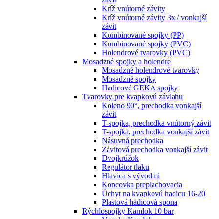
Kríž vnútorné závity
Kríž vnútorné závity 3x / vonkajší
závit
Kombinované spojky (PP)
Kombinované spojky (PVC)
Holendrové tvarovky (PVC)
Mosadzné spojky a holendre
Mosadzné holendrové tvarovky
Mosadzné spojky
Hadicové GEKA spojky
Tvarovky pre kvapkovú závlahu
Koleno 90°, prechodka vonkajší
závit
T-spojka, prechodka vnútorný závit
T-spojka, prechodka vonkajší závit
Násuvná prechodka
Závitová prechodka vonkajší závit
Dvojkrúžok
Regulátor tlaku
Hlavica s vývodmi
Koncovka preplachovacia
Úchyt na kvapkovú hadicu 16-20
Plastová hadicová spona
Rýchlospojky Kamlok 10 bar