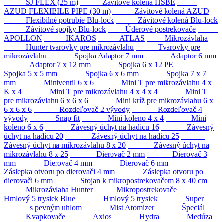
SJ FLEX (25 m)
Závitové kolená HSBE
AZUD FLEXIBILE PIPE (30 m)
Závitové kolená AZUD
Flexibilné potrubie Blu-lock
Závitové kolená Blu-lock
Závitové spojky Blu-lock
Úderové postrekovače
APOLLON
IKAROS
ATLAS
Mikrozávlaha
Hunter tvarovky pre mikrozávlahu
Tvarovky pre
mikrozávlahu
Spojka Adaptor 7 mm
Adaptor 6 mm
Adaptor 7 x 12 mm
Spojka 6 x 12 PE
Spojka 5 x 5 mm
Spojka 6 x 6 mm
Spojka 7 x 7
mm
Miniventil 6 x 6
Mini T pre mikrozávlahu 4 x
K x 4
Mini T pre mikrozávlahu 4 x 4 x 4
Mini T
pre mikrozávlahu 6 x 6 x 6
Mini kríž pre mikrozávlahu 6 x
6 x 6 x 6
Rozdeľovač 2 vývody
Rozdeľovač 4
vývody
Snap fit
Mini koleno 4 x 4
Mini
koleno 6 x 6
Závesný úchyt na hadicu 16
Závesný
úchyt na hadicu 20
Závesný úchyt na hadicu 25
Závesný úchyt na mikrozávlahu 8 x 20
Závesný úchyt na
mikrozávlahu 8 x 25
Dierovač 2 mm
Dierovač 3
mm
Dierovač 4 mm
Dierovač 6 mm
Záslepka otvoru po dierovači 4 mm
Záslepka otvoru po
dierovači 6 mm
Stojan k mikropostrekovačom 8 x 40 cm
Mikrozávlaha Hunter
Mikropostrekovače
Hmlový 5 trysiek Blue
Hmlový 5 trysiek
Super
s pevným uhlom
Mist Atomizer
Špeciál
Kvapkovače
Axios
Hydra
Medúza