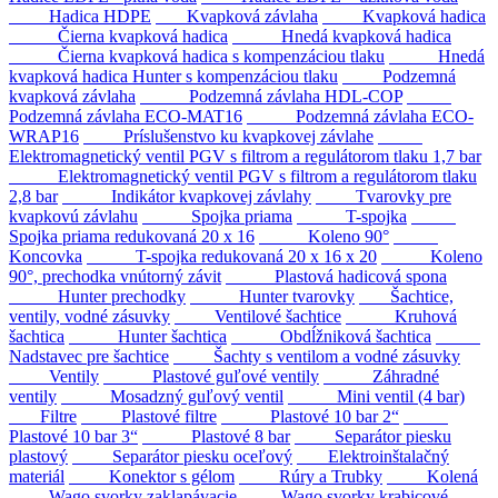
Hadica HDPE
Kvapková závlaha
Kvapková hadica
Čierna kvapková hadica
Hnedá kvapková hadica
Čierna kvapková hadica s kompenzáciou tlaku
Hnedá
kvapková hadica Hunter s kompenzáciou tlaku
Podzemná
kvapková závlaha
Podzemná závlaha HDL-COP
Podzemná závlaha ECO-MAT16
Podzemná závlaha ECO-
WRAP16
Príslušenstvo ku kvapkovej závlahe
Elektromagnetický ventil PGV s filtrom a regulátorom tlaku 1,7 bar
Elektromagnetický ventil PGV s filtrom a regulátorom tlaku
2,8 bar
Indikátor kvapkovej závlahy
Tvarovky pre
kvapkovú závlahu
Spojka priama
T-spojka
Spojka priama redukovaná 20 x 16
Koleno 90°
Koncovka
T-spojka redukovaná 20 x 16 x 20
Koleno
90°, prechodka vnútorný závit
Plastová hadicová spona
Hunter prechodky
Hunter tvarovky
Šachtice,
ventily, vodné zásuvky
Ventilové šachtice
Kruhová
šachtica
Hunter šachtica
Obdĺžniková šachtica
Nadstavec pre šachtice
Šachty s ventilom a vodné zásuvky
Ventily
Plastové guľové ventily
Záhradné
ventily
Mosadzný guľový ventil
Mini ventil (4 bar)
Filtre
Plastové filtre
Plastové 10 bar 2“
Plastové 10 bar 3“
Plastové 8 bar
Separátor piesku
plastový
Separátor piesku oceľový
Elektroinštalačný
materiál
Konektor s gélom
Rúry a Trubky
Kolená
Wago svorky zaklapávacie
Wago svorky krabicové