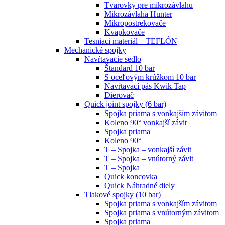
Tvarovky pre mikrozávlahu
Mikrozávlaha Hunter
Mikropostrekovače
Kvapkovače
Tesniaci materiál – TEFLÓN
Mechanické spojky
Navŕtavacie sedlo
Štandard 10 bar
S oceľovým krúžkom 10 bar
Navŕtavací pás Kwik Tap
Dierovač
Quick joint spojky (6 bar)
Spojka priama s vonkajším závitom
Koleno 90° vonkajší závit
Spojka priama
Koleno 90°
T – Spojka – vonkajší závit
T – Spojka – vnútorný závit
T – Spojka
Quick koncovka
Quick Náhradné diely
Tlakové spojky (10 bar)
Spojka priama s vonkajším závitom
Spojka priama s vnútorným závitom
Spojka priama