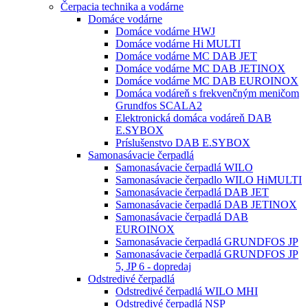
Čerpacia technika a vodárne
Domáce vodárne
Domáce vodárne HWJ
Domáce vodárne Hi MULTI
Domáce vodárne MC DAB JET
Domáce vodárne MC DAB JETINOX
Domáce vodárne MC DAB EUROINOX
Domáca vodáreň s frekvenčným meničom
Grundfos SCALA2
Elektronická domáca vodáreň DAB
E.SYBOX
Príslušenstvo DAB E.SYBOX
Samonasávacie čerpadlá
Samonasávacie čerpadlá WILO
Samonasávacie čerpadlo WILO HiMULTI
Samonasávacie čerpadlá DAB JET
Samonasávacie čerpadlá DAB JETINOX
Samonasávacie čerpadlá DAB
EUROINOX
Samonasávacie čerpadlá GRUNDFOS JP
Samonasávacie čerpadlá GRUNDFOS JP
5, JP 6 - dopredaj
Odstredivé čerpadlá
Odstredivé čerpadlá WILO MHI
Odstredivé čerpadlá NSP