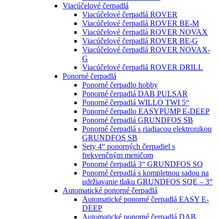
Viacúčelové čerpadlá
Viacúčelové čerpadlá ROVER
Viacúčelové čerpadlá ROVER BE-M
Viacúčelové čerpadlá ROVER NOVAX
Viacúčelové čerpadlá ROVER BE-G
Viacúčelové čerpadlá ROVER NOVAX-
G
Viacúčelové čerpadlá ROVER DRILL
Ponorné čerpadlá
Ponorné čerpadlo hobby
Ponorné čerpadlá DAB PULSAR
Ponorné čerpadlá WILLO TWI 5“
Ponorné čerpadlo EASYPUMP E-DEEP
Ponorné čerpadlá GRUNDFOS SB
Ponorné čerpadlá s riadiacou elektronikou
GRUNDFOS SB
Sety 4“ ponorných čerpadiel s
frekvenčným meničom
Ponorné čerpadlá 3“ GRUNDFOS SQ
Ponorné čerpadlá s kompletnou sadou na
udržiavanie tlaku GRUNDFOS SQE – 3“
Automatické ponorné čerpadlá
Automatické ponorné čerpadlá EASY E-
DEEP
Automatické ponorné čerpadlá DAB