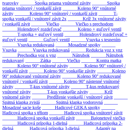
tvarovky
Spojka priama vnútorné závity
Spojka
priama vnútorný / vonkajší závit
Koleno 90° vnútorné
závity
Koleno 90° vnútorný / vonkajší závit
T-
spojka vonkajší / vnútorný závit 2x
Kríž 3x vnútorné závity
/ vonkajší závit
Viečko
Viečko s prechodom
Holendrový rozdeľovač
Koleno + guľový ventil
T-spojka + guľový ventil
Holendrový rozdeľovač +
guľový ventil
Guľový ventil
Vsuvka s tesnením
Vsuvka redukovaná
Mosadzné spojky
Vsuvka
Vsuvka redukovaná
Redukcia voz x vnz
Prechodka voz x vnz
Nátrubok
Nátrubok
redukovaný
Zátka
Viečko
Kontra matka
Koleno 90° vnútorné závity
Koleno 90° vnútorný /
vonkajší závit
Koleno 90° vonkajšie závity
Koleno
90° redukované vnútorné závity
Koleno 90° redukované
vnútorný / vonkajší závit
Koleno 90° nástenné vnútorné
závity
T-kus vnútorné závity
T-kus redukovaný
vnútorné závity
T-kus vonkajšie závity
Kríž
vnútorné závity
Predĺženie vonkajší / vnútorný závit
Spätná klapka zvislá
Spätná klapka vodorovná
Mosadzné sacie koše
Hadicové GEKA spojky
Hadicová spojka s tŕňom
Hadicová spojka vnútorný závit
Hadicová spojka vonkajší závit
Bajonetové viečko
Hadicová prípojka 1-dielná
Hadicová prípojka 2-
dielná
Hadicová prípojka 3-dielná
Adaptér na