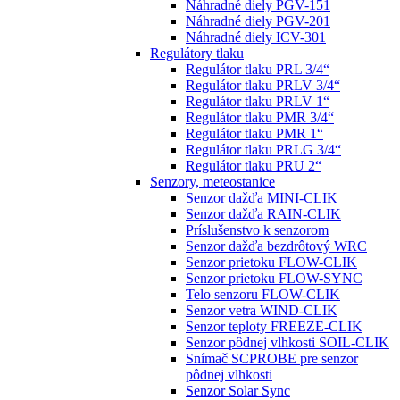
Náhradné diely PGV-151
Náhradné diely PGV-201
Náhradné diely ICV-301
Regulátory tlaku
Regulátor tlaku PRL 3/4“
Regulátor tlaku PRLV 3/4“
Regulátor tlaku PRLV 1“
Regulátor tlaku PMR 3/4“
Regulátor tlaku PMR 1“
Regulátor tlaku PRLG 3/4“
Regulátor tlaku PRU 2“
Senzory, meteostanice
Senzor dažďa MINI-CLIK
Senzor dažďa RAIN-CLIK
Príslušenstvo k senzorom
Senzor dažďa bezdrôtový WRC
Senzor prietoku FLOW-CLIK
Senzor prietoku FLOW-SYNC
Telo senzoru FLOW-CLIK
Senzor vetra WIND-CLIK
Senzor teploty FREEZE-CLIK
Senzor pôdnej vlhkosti SOIL-CLIK
Snímač SCPROBE pre senzor
pôdnej vlhkosti
Senzor Solar Sync