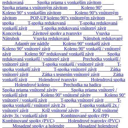
redukovaná
Spojka priama s vonkajším závitom
Spojka priama s vnútorným závitom
Koleno 90°
Koleno 90° s vonkajším závitom
Koleno 90°s vnútorným
závitom
POP-UP koleno 90°s vnútorným závitom
T-
spojka
T-spojka redukovaná
T-spojka redukovaná
vonkajší závit
T-spojka redukovaná vnútorný závit
Koncovka
Závitové spojky a tvarovky
Vsuvka
Nátrubok
Vsuvka redukovaná
Nátrubok redukovaný
Adaptér pre nádrže
Koleno 90° vonkajší závit
Koleno 90° vnútorný závit
Koleno 90° vonkajší / vnútorný
závit
Koleno 90° redukované vonkajší závit
Spojka
redukovaná vonkajší / vnútorný závit
Prechodka vonkajší /
vnútorný závit
T-spojka vonkajší / vnútorný závit
T-
spojka vonkajší závit
T-spojka vnútorný závit
Zátka
vnútorný závit
Zátka s tesnením vnútorný závit
Zátka
vonkajší závit
Holendrové tvarovky
Holendrová spojka
Holendrové koleno
Prechodka na hadicu
Spojka priama vnútorné závity
Spojka priama vnútorný /
vonkajší závit
Koleno 90° vnútorné závity
Koleno 90°
vnútorný / vonkajší závit
T-spojka vnútorný závit
T-
spojka vonkajší / vnútorný závit 2x
T-spojka vonkajší 2x /
vnútorný závit
Kríž vnútorné závity
Kríž vnútorné
závity 3x / vonkajší závit
Kombinované spojky (PP)
Kombinované spojky (PVC)
Holendrové tvarovky (PVC)
Mosadzné spojky a holendre
Mosadzné holendrové