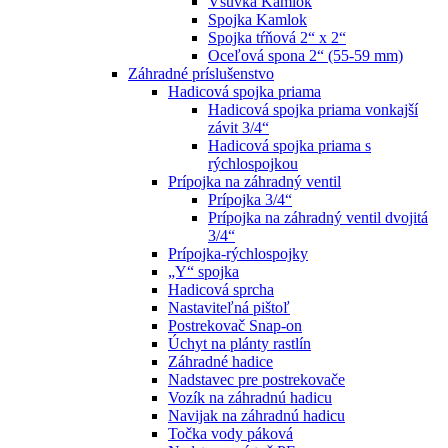
Vsuvka Kamlok
Spojka Kamlok
Spojka tŕňová 2“ x 2“
Oceľová spona 2“ (55-59 mm)
Záhradné príslušenstvo
Hadicová spojka priama
Hadicová spojka priama vonkajší
závit 3/4“
Hadicová spojka priama s
rýchlospojkou
Prípojka na záhradný ventil
Prípojka 3/4“
Prípojka na záhradný ventil dvojitá
3/4“
Prípojka-rýchlospojky
„Y“ spojka
Hadicová sprcha
Nastaviteľná pištoľ
Postrekovač Snap-on
Úchyt na plánty rastlín
Záhradné hadice
Nadstavec pre postrekovače
Vozík na záhradnú hadicu
Navijak na záhradnú hadicu
Točka vody páková