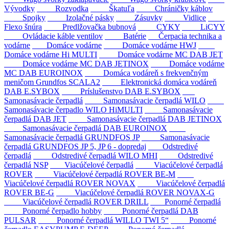
Vývodky
Rozvodka
Škatuľa
Chráničky káblov
Spojky
Izolačné pásky
Zásuvky
Vidlice
Flexo šnúra
Predlžovačka bubnová
CYKY
LiCYY
Ovládacie káble ventilov
Batérie
Čerpacia technika a
vodárne
Domáce vodárne
Domáce vodárne HWJ
Domáce vodárne Hi MULTI
Domáce vodárne MC DAB JET
Domáce vodárne MC DAB JETINOX
Domáce vodárne
MC DAB EUROINOX
Domáca vodáreň s frekvenčným
meničom Grundfos SCALA2
Elektronická domáca vodáreň
DAB E.SYBOX
Príslušenstvo DAB E.SYBOX
Samonasávacie čerpadlá
Samonasávacie čerpadlá WILO
Samonasávacie čerpadlo WILO HiMULTI
Samonasávacie
čerpadlá DAB JET
Samonasávacie čerpadlá DAB JETINOX
Samonasávacie čerpadlá DAB EUROINOX
Samonasávacie čerpadlá GRUNDFOS JP
Samonasávacie
čerpadlá GRUNDFOS JP 5, JP 6 - dopredaj
Odstredivé
čerpadlá
Odstredivé čerpadlá WILO MHI
Odstredivé
čerpadlá NSP
Viacúčelové čerpadlá
Viacúčelové čerpadlá
ROVER
Viacúčelové čerpadlá ROVER BE-M
Viacúčelové čerpadlá ROVER NOVAX
Viacúčelové čerpadlá
ROVER BE-G
Viacúčelové čerpadlá ROVER NOVAX-G
Viacúčelové čerpadlá ROVER DRILL
Ponorné čerpadlá
Ponorné čerpadlo hobby
Ponorné čerpadlá DAB
PULSAR
Ponorné čerpadlá WILLO TWI 5“
Ponorné