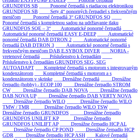
čerpadlo EASYPUMP E-DEEP
Ponorné čerpadlá
GRUNDFOS SB
Ponorné čerpadlá s riadiacou elektronikou
GRUNDFOS SB
Sety 4“ ponorných čerpadiel s frekvenčným
meničom
Ponorné čerpadlá 3“ GRUNDFOS SQ
Ponorné čerpadlá s kompletnou sadou na udržiavanie tlaku
GRUNDFOS SQE – 3“
Automatické ponorné čerpadlá
Automatické ponorné čerpadlá EASY E-DEEP
Automatické
ponorné čerpadlá DAB DTRON 2
Automatické ponorné
čerpadlá DAB DTRON 3
Automatické ponorné čerpadlá s
frekvenčným meničom DAB E.SYBOX DIVER
NORIA -
vretenové čerpadlá
Príslušenstvo k čerpadlám
Príslušenstvo k čerpadlám GRUNDFOS SEG, SEG
AUTOADAPT
Kompletné čerpadlá s motorom s integrovaným
kondenzátorom
Kompletné čerpadlá s motorom a s
kondenzátorom v skrinke
Drenážne čerpadlá
Drenážne
čerpadlo (hobby) - ECOP 100
Drenážne čerpadlo STROM
CW
Drenážne čerpadlo DAB NOVA
Drenážne čerpadlo
DAB NOVA UP
Drenážne čerpadlo DAB VERTY NOVA
Drenážne čerpadlo WILO
Drenážne čerpadlo WILO
TMW / TMR
Drenážne čerpadlo WILO TSW
Drenážne čerpadlo GRUNDFOS
Drenážne čerpadlo
GRUNDFOS UNILIFT KP
Drenážne čerpadlo
GRUNDFOS UNILIFT AP
Drenážne čerpadlo HCP AL
Drenážne čerpadlo CP POND
Drenážne čerpadlo HCP
GDR
Drenážne čerpadlo HCP ASH
Kalové čerpadlá