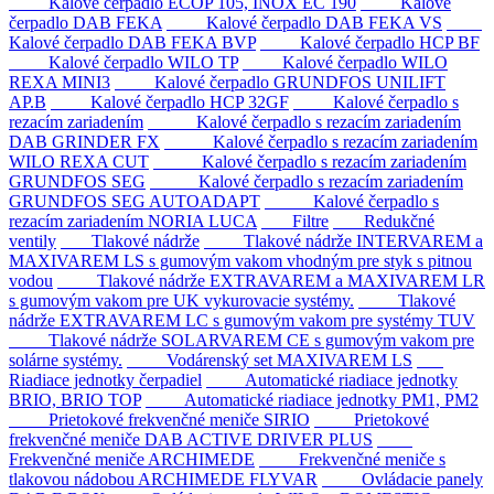
Kalové čerpadlo ECOP 105, INOX EC 190
Kalové
čerpadlo DAB FEKA
Kalové čerpadlo DAB FEKA VS
Kalové čerpadlo DAB FEKA BVP
Kalové čerpadlo HCP BF
Kalové čerpadlo WILO TP
Kalové čerpadlo WILO
REXA MINI3
Kalové čerpadlo GRUNDFOS UNILIFT
AP.B
Kalové čerpadlo HCP 32GF
Kalové čerpadlo s
rezacím zariadením
Kalové čerpadlo s rezacím zariadením
DAB GRINDER FX
Kalové čerpadlo s rezacím zariadením
WILO REXA CUT
Kalové čerpadlo s rezacím zariadením
GRUNDFOS SEG
Kalové čerpadlo s rezacím zariadením
GRUNDFOS SEG AUTOADAPT
Kalové čerpadlo s
rezacím zariadením NORIA LUCA
Filtre
Redukčné
ventily
Tlakové nádrže
Tlakové nádrže INTERVAREM a
MAXIVAREM LS s gumovým vakom vhodným pre styk s pitnou
vodou
Tlakové nádrže EXTRAVAREM a MAXIVAREM LR
s gumovým vakom pre UK vykurovacie systémy.
Tlakové
nádrže EXTRAVAREM LC s gumovým vakom pre systémy TUV
Tlakové nádrže SOLARVAREM CE s gumovým vakom pre
solárne systémy.
Vodárenský set MAXIVAREM LS
Riadiace jednotky čerpadiel
Automatické riadiace jednotky
BRIO, BRIO TOP
Automatické riadiace jednotky PM1, PM2
Prietokové frekvenčné meniče SIRIO
Prietokové
frekvenčné meniče DAB ACTIVE DRIVER PLUS
Frekvenčné meniče ARCHIMEDE
Frekvenčné meniče s
tlakovou nádobou ARCHIMEDE FLYVAR
Ovládacie panely