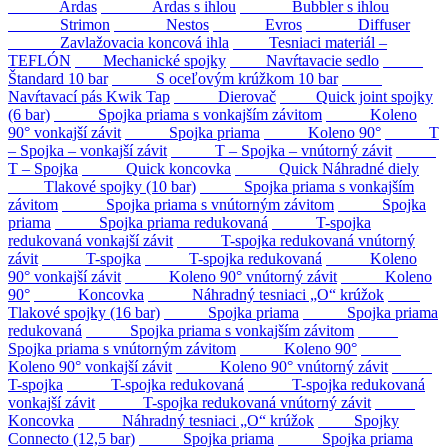
Ardas
Ardas s ihlou
Bubbler s ihlou
Strimon
Nestos
Evros
Diffuser
Zavlažovacia koncová ihla
Tesniaci materiál –
TEFLÓN
Mechanické spojky
Navŕtavacie sedlo
Štandard 10 bar
S oceľovým krúžkom 10 bar
Navŕtavací pás Kwik Tap
Dierovač
Quick joint spojky
(6 bar)
Spojka priama s vonkajším závitom
Koleno
90° vonkajší závit
Spojka priama
Koleno 90°
T
– Spojka – vonkajší závit
T – Spojka – vnútorný závit
T – Spojka
Quick koncovka
Quick Náhradné diely
Tlakové spojky (10 bar)
Spojka priama s vonkajším
závitom
Spojka priama s vnútorným závitom
Spojka
priama
Spojka priama redukovaná
T-spojka
redukovaná vonkajší závit
T-spojka redukovaná vnútorný
závit
T-spojka
T-spojka redukovaná
Koleno
90° vonkajší závit
Koleno 90° vnútorný závit
Koleno
90°
Koncovka
Náhradný tesniaci „O“ krúžok
Tlakové spojky (16 bar)
Spojka priama
Spojka priama
redukovaná
Spojka priama s vonkajším závitom
Spojka priama s vnútorným závitom
Koleno 90°
Koleno 90° vonkajší závit
Koleno 90° vnútorný závit
T-spojka
T-spojka redukovaná
T-spojka redukovaná
vonkajší závit
T-spojka redukovaná vnútorný závit
Koncovka
Náhradný tesniaci „O“ krúžok
Spojky
Connecto (12,5 bar)
Spojka priama
Spojka priama