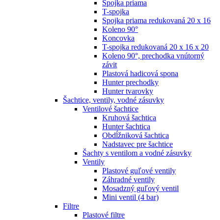
Spojka priama
T-spojka
Spojka priama redukovaná 20 x 16
Koleno 90°
Koncovka
T-spojka redukovaná 20 x 16 x 20
Koleno 90°, prechodka vnútorný
závit
Plastová hadicová spona
Hunter prechodky
Hunter tvarovky
Šachtice, ventily, vodné zásuvky
Ventilové šachtice
Kruhová šachtica
Hunter šachtica
Obdĺžniková šachtica
Nadstavec pre šachtice
Šachty s ventilom a vodné zásuvky
Ventily
Plastové guľové ventily
Záhradné ventily
Mosadzný guľový ventil
Mini ventil (4 bar)
Filtre
Plastové filtre