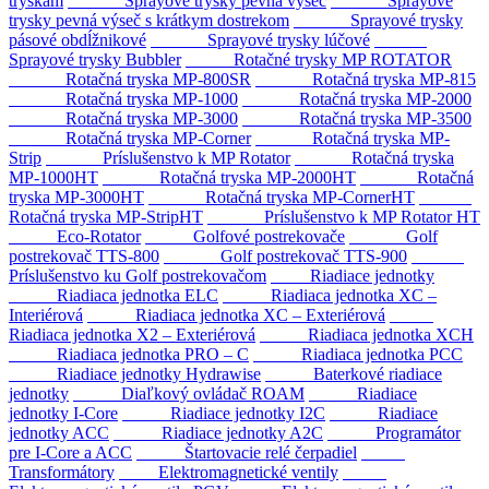
tryskám
Sprayové trysky pevná výseč
Sprayové
trysky pevná výseč s krátkym dostrekom
Sprayové trysky
pásové obdĺžnikové
Sprayové trysky lúčové
Sprayové trysky Bubbler
Rotačné trysky MP ROTATOR
Rotačná tryska MP-800SR
Rotačná tryska MP-815
Rotačná tryska MP-1000
Rotačná tryska MP-2000
Rotačná tryska MP-3000
Rotačná tryska MP-3500
Rotačná tryska MP-Corner
Rotačná tryska MP-
Strip
Príslušenstvo k MP Rotator
Rotačná tryska
MP-1000HT
Rotačná tryska MP-2000HT
Rotačná
tryska MP-3000HT
Rotačná tryska MP-CornerHT
Rotačná tryska MP-StripHT
Príslušenstvo k MP Rotator HT
Eco-Rotator
Golfové postrekovače
Golf
postrekovač TTS-800
Golf postrekovač TTS-900
Príslušenstvo ku Golf postrekovačom
Riadiace jednotky
Riadiaca jednotka ELC
Riadiaca jednotka XC –
Interiérová
Riadiaca jednotka XC – Exteriérová
Riadiaca jednotka X2 – Exteriérová
Riadiaca jednotka XCH
Riadiaca jednotka PRO – C
Riadiaca jednotka PCC
Riadiace jednotky Hydrawise
Baterkové riadiace
jednotky
Diaľkový ovládač ROAM
Riadiace
jednotky I-Core
Riadiace jednotky I2C
Riadiace
jednotky ACC
Riadiace jednotky A2C
Programátor
pre I-Core a ACC
Štartovacie relé čerpadiel
Transformátory
Elektromagnetické ventily