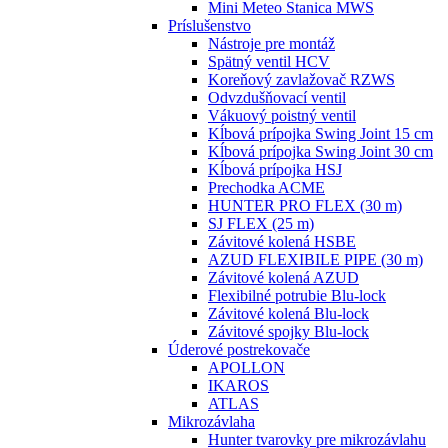
Mini Meteo Stanica MWS
Príslušenstvo
Nástroje pre montáž
Spätný ventil HCV
Koreňový zavlažovač RZWS
Odvzdušňovací ventil
Vákuový poistný ventil
Kĺbová prípojka Swing Joint 15 cm
Kĺbová prípojka Swing Joint 30 cm
Kĺbová prípojka HSJ
Prechodka ACME
HUNTER PRO FLEX (30 m)
SJ FLEX (25 m)
Závitové kolená HSBE
AZUD FLEXIBILE PIPE (30 m)
Závitové kolená AZUD
Flexibilné potrubie Blu-lock
Závitové kolená Blu-lock
Závitové spojky Blu-lock
Úderové postrekovače
APOLLON
IKAROS
ATLAS
Mikrozávlaha
Hunter tvarovky pre mikrozávlahu