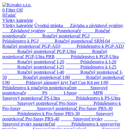
0
Filter
Off
Hľadať
Všetky kategórie
Všetky kategórie
Úvodná stránka
Závlaha a závlahové systémy
Závlahové systémy
Postrekovače
Rotačné
postrekovače
Rotačný postrekovač PGJ
Príslušenstvo k PGJ
Rotačný postrekovač SRM-04
Rotačný postrekovač PGP-ADJ
Príslušenstvo k PGP-ADJ
Rotačný postrekovač PGP-Ultra
Rotačný
postrekovač PGP-Ultra PRB
Príslušenstvo k PGP-Ultra
Rotačný postrekovač I-20
Príslušenstvo k I-20
Rotačný postrekovač I-25
Príslušenstvo k I-25
Rotačný postrekovač I-40
Rotačný postrekovač I-
50
Rotačný postrekovač I-80
Rotačný postrekovač
I-90
Prídavný zápustný kryt Turf Cup Kit pre I-90
Príslušenstvo k rotačným postrekovačom
Sprayové
postrekovače
PS
I-Spray
MPR
Sprayový postrekovač PS-Ultra
Príslušenstvo k PS-Ultra
Sprayový postrekovač Pro-Spray
Príslušenstvo k
Pro-Spray
Sprayový postrekovač Pro-Spray PRS-30
Príslušenstvo k Pro-Spray PRS-30
Sprayový
postrekovač Pro-Spray PRS-40
Sprayové trysky
Sprayové trysky nastaviteľné
Príslušenstvo k sprayovým