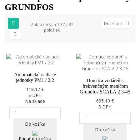
GRUNDFOS
Dôležitosť
Zobrazených 1-37 z 37
položiek
Automatické riadiace
jednotky PM1 / 2,2
Domáca vodáreň s
frekvenčným meničom
118,17 €
Grundfos SCALA 2 3-45
S DPH
695,10 €
Na sklade
S DPH
Do košíka
Do košíka
Pridať do košíka