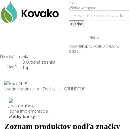
Hľadať
Všetky kategórie
Hľadať
Menu
Košík
Nákupný košík
0
prázdny
0,00 €
Úvodná stránka
0
Úvodná stránka
Účet
Top
späť
Úvodná stránka
Značky
GRUNDFOS
Jedna zmluva,
jedna implementácia,
všetky banky
Zoznam produktov podľa značky