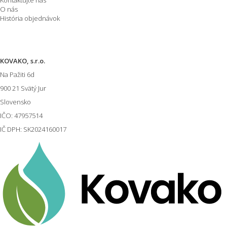
Kontaktujte nás
O nás
História objednávok
Informácie o E-shope
KOVAKO, s.r.o.
Na Pažiti
6d
900 21
Svätý Jur
Slovensko
IČO: 47957514
IČ DPH: SK2024160017