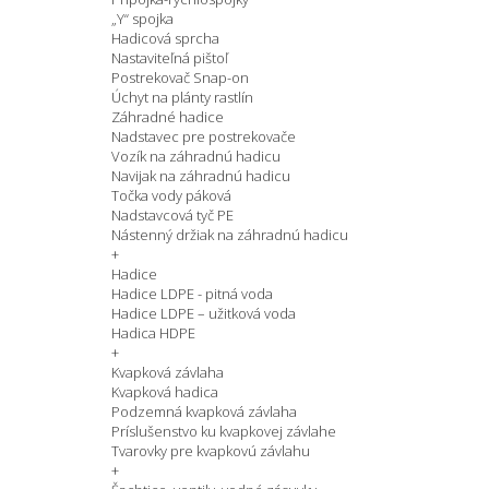
„Y“ spojka
Hadicová sprcha
Nastaviteľná pištoľ
Postrekovač Snap-on
Úchyt na plánty rastlín
Záhradné hadice
Nadstavec pre postrekovače
Vozík na záhradnú hadicu
Navijak na záhradnú hadicu
Točka vody páková
Nadstavcová tyč PE
Nástenný držiak na záhradnú hadicu
+
Hadice
Hadice LDPE - pitná voda
Hadice LDPE – užitková voda
Hadica HDPE
+
Kvapková závlaha
Kvapková hadica
Podzemná kvapková závlaha
Príslušenstvo ku kvapkovej závlahe
Tvarovky pre kvapkovú závlahu
+