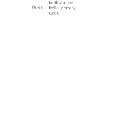
Košík
Nákupný
Účet
košík
0
prázdny
0,00 €