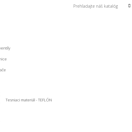
entíly
nice
ače
Tesniaci materiál - TEFLÓN