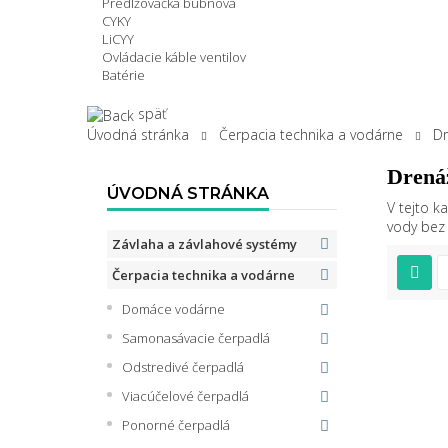
Predlžovačka bubnová
CYKY
LiCYY
Ovládacie káble ventilov
Batérie
späť
Úvodná stránka
Čerpacia technika a vodárne
Dr
Drená
ÚVODNÁ STRÁNKA
V tejto 
vody bez
Závlaha a závlahové systémy
Čerpacia technika a vodárne
Domáce vodárne
Samonasávacie čerpadlá
Odstredivé čerpadlá
Viacúčelové čerpadlá
Ponorné čerpadlá