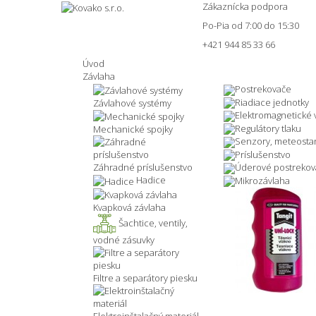
Zákaznícka podpora
Po-Pia od 7:00 do 15:30
+421 944 85 33 66
Úvod
Závlaha
Postrekovače
Riadiace jednotky
Závlahové systémy
Elektromagnetické v
Regulátory tlaku
Mechanické spojky
Senzory, meteosta
Príslušenstvo
Záhradné príslušenstvo
Úderové postrekov
Hadice
Mikrozávlaha
Kvapková závlaha
Šachtice, ventily,
vodné zásuvky
Filtre a separátory piesku