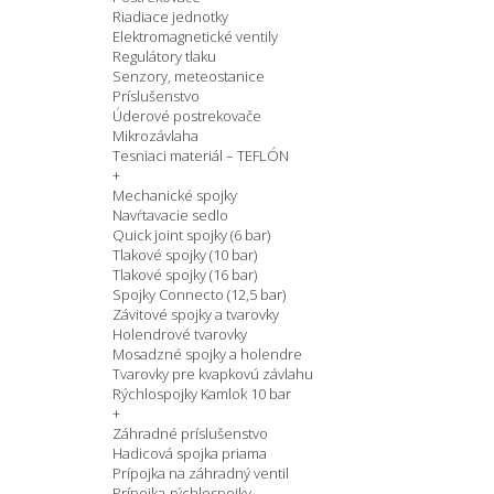
Riadiace jednotky
Elektromagnetické ventily
Regulátory tlaku
Senzory, meteostanice
Príslušenstvo
Úderové postrekovače
Mikrozávlaha
Tesniaci materiál – TEFLÓN
+
Mechanické spojky
Navŕtavacie sedlo
Quick joint spojky (6 bar)
Tlakové spojky (10 bar)
Tlakové spojky (16 bar)
Spojky Connecto (12,5 bar)
Závitové spojky a tvarovky
Holendrové tvarovky
Mosadzné spojky a holendre
Tvarovky pre kvapkovú závlahu
Rýchlospojky Kamlok 10 bar
+
Záhradné príslušenstvo
Hadicová spojka priama
Prípojka na záhradný ventil
Prípojka-rýchlospojky