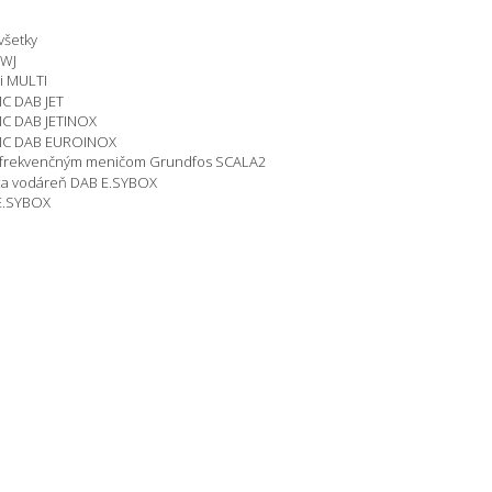
všetky
HWJ
i MULTI
C DAB JET
C DAB JETINOX
MC DAB EUROINOX
 frekvenčným meničom Grundfos SCALA2
ca vodáreň DAB E.SYBOX
 E.SYBOX