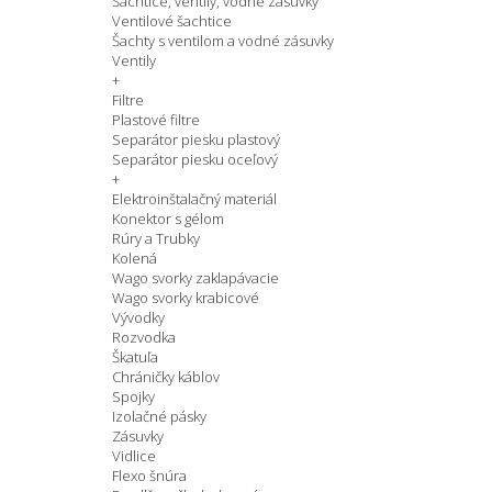
Šachtice, ventily, vodné zásuvky
Ventilové šachtice
Šachty s ventilom a vodné zásuvky
Ventily
+
Filtre
Plastové filtre
Separátor piesku plastový
Separátor piesku oceľový
+
Elektroinštalačný materiál
Konektor s gélom
Rúry a Trubky
Kolená
Wago svorky zaklapávacie
Wago svorky krabicové
Vývodky
Rozvodka
Škatuľa
Chráničky káblov
Spojky
Izolačné pásky
Zásuvky
Vidlice
Flexo šnúra