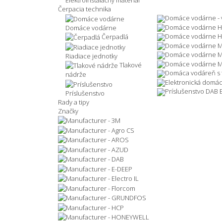
Elektroinštalačný materiál
Čerpacia technika
Domáce vodárne - 
Domáce vodárne 
Domáce vodárne
Domáce vodárne H
Čerpadlá
Domáce vodárne M
Domáce vodárne M
Riadiace jednotky
Domáce vodárne 
Tlakové
Domáca vodáreň s
nádrže
Elektronická domá
Príslušenstvo DAB
Príslušenstvo
Rady a tipy
Značky