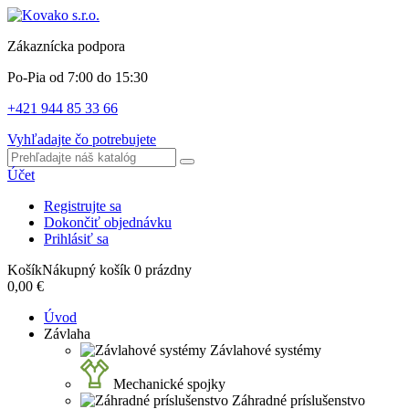
Zákaznícka podpora
Po-Pia od 7:00 do 15:30
+421 944 85 33 66
Vyhľadajte čo potrebujete
Účet
Registrujte sa
Dokončiť objednávku
Prihlásiť sa
Košík
Nákupný košík
0
prázdny
0,00 €
Úvod
Závlaha
Závlahové systémy
Mechanické spojky
Záhradné príslušenstvo