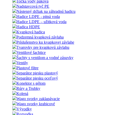
Točka vody páková
Nadstavcová tyč PE
Nástenný držiak na záhradnú hadicu
Hadice LDPE - pitná voda
Hadice LDPE – užitková voda
Hadica HDPE
Kvapková hadica
Podzemná kvapková závlaha
Príslušenstvo ku kvapkovej závlahe
Tvarovky pre kvapkovú závlahu
Ventilové šachtice
Šachty s ventilom a vodné zásuvky
Ventily
Plastové filtre
Separátor piesku plastový
Separátor piesku oceľový
Konektor s gélom
Rúry a Trubky
Kolená
Wago svorky zaklapávacie
Wago svorky krabicové
Vývodky
Rozvodka