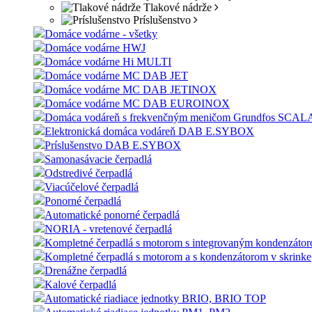
Tlakové nádrže
Príslušenstvo
Domáce vodárne - všetky
Domáce vodárne HWJ
Domáce vodárne Hi MULTI
Domáce vodárne MC DAB JET
Domáce vodárne MC DAB JETINOX
Domáce vodárne MC DAB EUROINOX
Domáca vodáreň s frekvenčným meničom Grundfos SCAL
Elektronická domáca vodáreň DAB E.SYBOX
Príslušenstvo DAB E.SYBOX
Samonasávacie čerpadlá
Odstredivé čerpadlá
Viacúčelové čerpadlá
Ponorné čerpadlá
Automatické ponorné čerpadlá
NORIA - vretenové čerpadlá
Kompletné čerpadlá s motorom s integrovaným kondenzáto
Kompletné čerpadlá s motorom a s kondenzátorom v skrinke
Drenážne čerpadlá
Kalové čerpadlá
Automatické riadiace jednotky BRIO, BRIO TOP