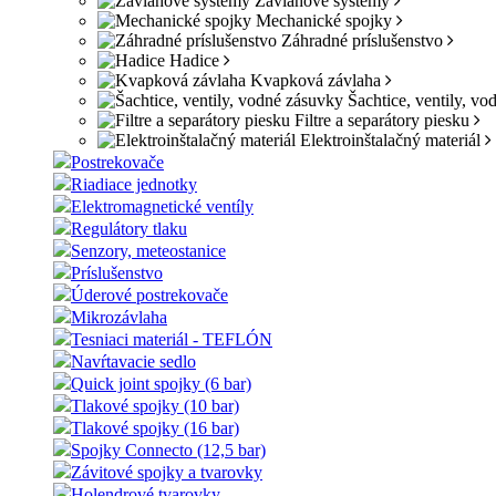
Závlahové systémy
Mechanické spojky
Záhradné príslušenstvo
Hadice
Kvapková závlaha
Šachtice, ventily, v
Filtre a separátory piesku
Elektroinštalačný materiál
Postrekovače
Riadiace jednotky
Elektromagnetické ventíly
Regulátory tlaku
Senzory, meteostanice
Príslušenstvo
Úderové postrekovače
Mikrozávlaha
Tesniaci materiál - TEFLÓN
Navŕtavacie sedlo
Quick joint spojky (6 bar)
Tlakové spojky (10 bar)
Tlakové spojky (16 bar)
Spojky Connecto (12,5 bar)
Závitové spojky a tvarovky
Holendrové tvarovky