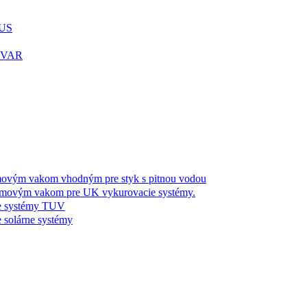
LUS
LYVAR
m vakom vhodným pre styk s pitnou vodou
ým vakom pre UK vykurovacie systémy.
 systémy TUV
olárne systémy