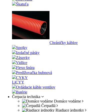
Škatuľa
Chráničky káblov
Spojky
Izolačné pásky
Zásuvky
Vidlice
Flexo šnúra
Predlžovačka bubnová
CYKY
LiCYY
Ovládacie káble ventilov
Batérie
Čerpacia technika
Domáce vodárne
Čerpadlá
Riadiace jednotky