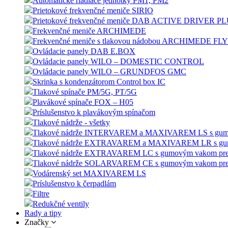
Automatické riadiace jednotky PM1, PM2
Prietokové frekvenčné meniče SIRIO
Prietokové frekvenčné meniče DAB ACTIVE DRIVER P
Frekvenčné meniče ARCHIMEDE
Frekvenčné meniče s tlakovou nádobou ARCHIMEDE F
Ovládacie panely DAB E.BOX
Ovládacie panely WILO – DOMESTIC CONTROL
Ovládacie panely WILO – GRUNDFOS GMC
Skrinka s kondenzátorom Control box IC
Tlakové spínače PM/5G, PT/5G
Plavákové spínače FOX – H05
Príslušenstvo k plavákovým spínačom
Tlakové nádrže - všetky
Tlakové nádrže INTERVAREM a MAXIVAREM LS s gumový
Tlakové nádrže EXTRAVAREM a MAXIVAREM LR s gumov
Tlakové nádrže EXTRAVAREM LC s gumovým vakom pre
Tlakové nádrže SOLARVAREM CE s gumovým vakom pre s
Vodárenský set MAXIVAREM LS
Príslušenstvo k čerpadlám
Filtre
Redukčné ventily
Rady a tipy
Značky