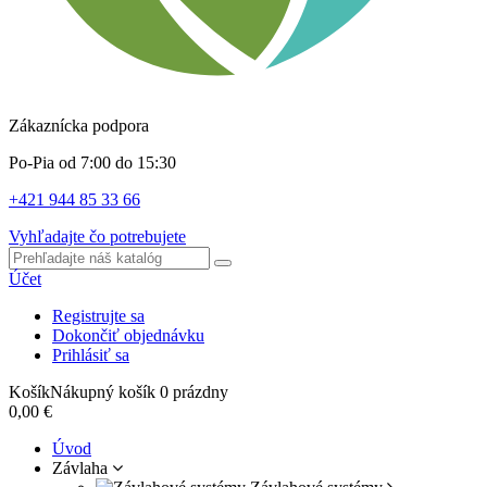
Zákaznícka podpora
Po-Pia od 7:00 do 15:30
+421 944 85 33 66
Vyhľadajte čo potrebujete
Účet
Registrujte sa
Dokončiť objednávku
Prihlásiť sa
Košík
Nákupný košík
0
prázdny
0,00 €
Úvod
Závlaha