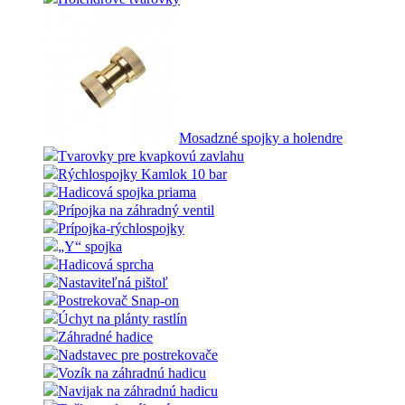
Mosadzné spojky a holendre
Tvarovky pre kvapkovú zavlahu
Rýchlospojky Kamlok 10 bar
Hadicová spojka priama
Prípojka na záhradný ventil
Prípojka-rýchlospojky
„Y“ spojka
Hadicová sprcha
Nastaviteľná pištoľ
Postrekovač Snap-on
Úchyt na plánty rastlín
Záhradné hadice
Nadstavec pre postrekovače
Vozík na záhradnú hadicu
Navijak na záhradnú hadicu