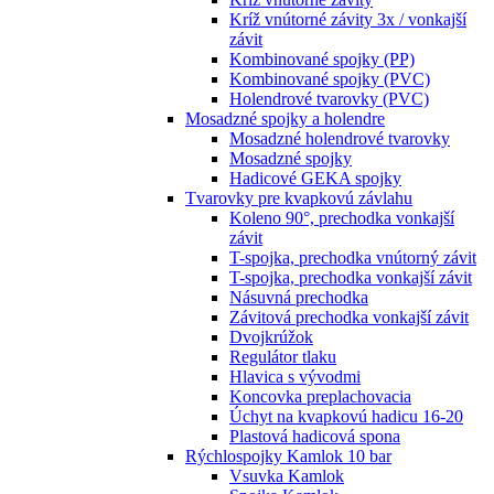
Kríž vnútorné závity 3x / vonkajší
závit
Kombinované spojky (PP)
Kombinované spojky (PVC)
Holendrové tvarovky (PVC)
Mosadzné spojky a holendre
Mosadzné holendrové tvarovky
Mosadzné spojky
Hadicové GEKA spojky
Tvarovky pre kvapkovú závlahu
Koleno 90°, prechodka vonkajší
závit
T-spojka, prechodka vnútorný závit
T-spojka, prechodka vonkajší závit
Násuvná prechodka
Závitová prechodka vonkajší závit
Dvojkrúžok
Regulátor tlaku
Hlavica s vývodmi
Koncovka preplachovacia
Úchyt na kvapkovú hadicu 16-20
Plastová hadicová spona
Rýchlospojky Kamlok 10 bar
Vsuvka Kamlok