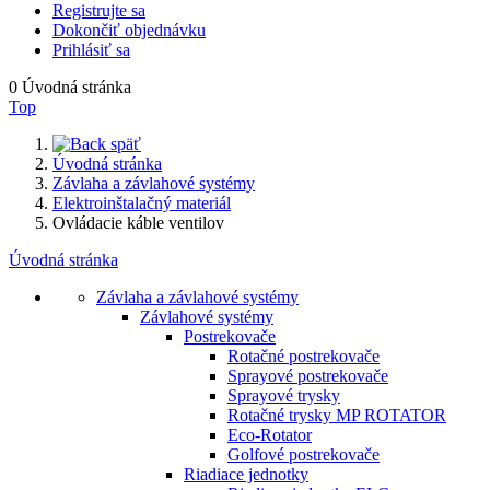
Registrujte sa
Dokončiť objednávku
Prihlásiť sa
0
Úvodná stránka
Top
späť
Úvodná stránka
Závlaha a závlahové systémy
Elektroinštalačný materiál
Ovládacie káble ventilov
Úvodná stránka
Závlaha a závlahové systémy
Závlahové systémy
Postrekovače
Rotačné postrekovače
Sprayové postrekovače
Sprayové trysky
Rotačné trysky MP ROTATOR
Eco-Rotator
Golfové postrekovače
Riadiace jednotky