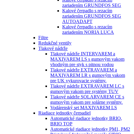
zariadením GRUNDFOS SEG
Kalové čerpadlo s rezacím
zariadením GRUNDFOS SEG
AUTOADAPT
Kalové čerpadlo s rezacím
zariadením NORIA LUCA
Filtre
Redukčné ventily
Tlakové nádrže
Tlakové nádrže INTERVAREM a
MAXIVAREM LS s gumovým vakom
vhodným pre styk s pitnou vodou
Tlakové nádrže EXTRAVAREM a
MAXIVAREM LR s gumovým vakom
pre UK vykurovacie systémy.
Tlakové nádrže EXTRAVAREM LC s
gumovým vakom pre systémy TUV
Tlakové nádrže SOLARVAREM CE s
gumovým vakom pre solárne systémy.
Vodárenský set MAXIVAREM LS
Riadiace jednotky čerpadiel
Automatické riadiace jednotky BRIO,
BRIO TOP
Automatické riadiace jednotky PM1, PM2