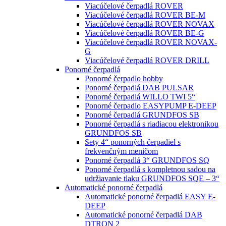
Viacúčelové čerpadlá ROVER
Viacúčelové čerpadlá ROVER BE-M
Viacúčelové čerpadlá ROVER NOVAX
Viacúčelové čerpadlá ROVER BE-G
Viacúčelové čerpadlá ROVER NOVAX-
G
Viacúčelové čerpadlá ROVER DRILL
Ponorné čerpadlá
Ponorné čerpadlo hobby
Ponorné čerpadlá DAB PULSAR
Ponorné čerpadlá WILLO TWI 5“
Ponorné čerpadlo EASYPUMP E-DEEP
Ponorné čerpadlá GRUNDFOS SB
Ponorné čerpadlá s riadiacou elektronikou
GRUNDFOS SB
Sety 4“ ponorných čerpadiel s
frekvenčným meničom
Ponorné čerpadlá 3“ GRUNDFOS SQ
Ponorné čerpadlá s kompletnou sadou na
udržiavanie tlaku GRUNDFOS SQE – 3“
Automatické ponorné čerpadlá
Automatické ponorné čerpadlá EASY E-
DEEP
Automatické ponorné čerpadlá DAB
DTRON 2