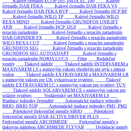
Kalové čerpadlo ECOP 105, INOX EC 190
Kalové
čerpadlo DAB FEKA
Kalové čerpadlo DAB FEKA VS
Kalové čerpadlo DAB FEKA BVP
Kalové čerpadlo HCP BF
Kalové čerpadlo WILO TP
Kalové čerpadlo WILO
REXA MINI3
Kalové čerpadlo GRUNDFOS UNILIFT
AP.B
Kalové čerpadlo HCP 32GF
Kalové čerpadlo s
rezacím zariadením
Kalové čerpadlo s rezacím zariadením
DAB GRINDER FX
Kalové čerpadlo s rezacím zariadením
WILO REXA CUT
Kalové čerpadlo s rezacím zariadením
GRUNDFOS SEG
Kalové čerpadlo s rezacím zariadením
GRUNDFOS SEG AUTOADAPT
Kalové čerpadlo s
rezacím zariadením NORIA LUCA
Filtre
Redukčné
ventily
Tlakové nádrže
Tlakové nádrže INTERVAREM a
MAXIVAREM LS s gumovým vakom vhodným pre styk s pitnou
vodou
Tlakové nádrže EXTRAVAREM a MAXIVAREM LR
s gumovým vakom pre UK vykurovacie systémy.
Tlakové
nádrže EXTRAVAREM LC s gumovým vakom pre systémy TUV
Tlakové nádrže SOLARVAREM CE s gumovým vakom pre
solárne systémy.
Vodárenský set MAXIVAREM LS
Riadiace jednotky čerpadiel
Automatické riadiace jednotky
BRIO, BRIO TOP
Automatické riadiace jednotky PM1, PM2
Prietokové frekvenčné meniče SIRIO
Prietokové
frekvenčné meniče DAB ACTIVE DRIVER PLUS
Frekvenčné meniče ARCHIMEDE
Frekvenčné meniče s
tlakovou nádobou ARCHIMEDE FLYVAR
Ovládacie panely