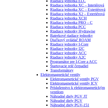
Riadiaca jednotka ELC
Riadiaca jednotka XC – Interiérová
Riadiaca jednotka XC – Exteriérová
Riadiaca jednotka X2 – Exteriérová
Riadiaca jednotka XCH
Riadiaca jednotka PRO – C
Riadiaca jednotka PCC
Riadiace jednotky Hydrawise
Baterkové riadiace jednotky
Diaľkový ovládač ROAM
Riadiace jednotky I-Core
Riadiace jednotky I2C
Riadiace jednotky ACC
Riadiace jednotky A2C
Programátor pre I-Core a ACC
Štartovacie relé čerpadiel
Transformátory
Elektromagnetické ventily
Elektromagnetické ventily PGV
Elektromagnetické ventily ICV
Príslušenstvo k elektromagnetickým
ventilom
Náhradné diely PGV JT
Náhradné diely PGV
Náhradné diely PGV-151