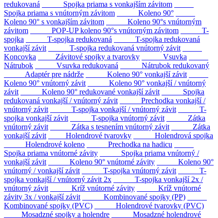
redukovaná
Spojka priama s vonkajším závitom
Spojka priama s vnútorným závitom
Koleno 90°
Koleno 90° s vonkajším závitom
Koleno 90°s vnútorným
závitom
POP-UP koleno 90°s vnútorným závitom
T-
spojka
T-spojka redukovaná
T-spojka redukovaná
vonkajší závit
T-spojka redukovaná vnútorný závit
Koncovka
Závitové spojky a tvarovky
Vsuvka
Nátrubok
Vsuvka redukovaná
Nátrubok redukovaný
Adaptér pre nádrže
Koleno 90° vonkajší závit
Koleno 90° vnútorný závit
Koleno 90° vonkajší / vnútorný
závit
Koleno 90° redukované vonkajší závit
Spojka
redukovaná vonkajší / vnútorný závit
Prechodka vonkajší /
vnútorný závit
T-spojka vonkajší / vnútorný závit
T-
spojka vonkajší závit
T-spojka vnútorný závit
Zátka
vnútorný závit
Zátka s tesnením vnútorný závit
Zátka
vonkajší závit
Holendrové tvarovky
Holendrová spojka
Holendrové koleno
Prechodka na hadicu
Spojka priama vnútorné závity
Spojka priama vnútorný /
vonkajší závit
Koleno 90° vnútorné závity
Koleno 90°
vnútorný / vonkajší závit
T-spojka vnútorný závit
T-
spojka vonkajší / vnútorný závit 2x
T-spojka vonkajší 2x /
vnútorný závit
Kríž vnútorné závity
Kríž vnútorné
závity 3x / vonkajší závit
Kombinované spojky (PP)
Kombinované spojky (PVC)
Holendrové tvarovky (PVC)
Mosadzné spojky a holendre
Mosadzné holendrové