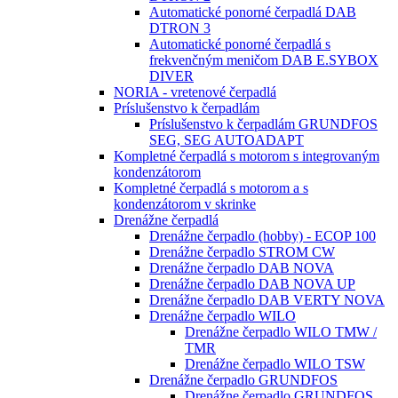
Automatické ponorné čerpadlá DAB
DTRON 3
Automatické ponorné čerpadlá s
frekvenčným meničom DAB E.SYBOX
DIVER
NORIA - vretenové čerpadlá
Príslušenstvo k čerpadlám
Príslušenstvo k čerpadlám GRUNDFOS
SEG, SEG AUTOADAPT
Kompletné čerpadlá s motorom s integrovaným
kondenzátorom
Kompletné čerpadlá s motorom a s
kondenzátorom v skrinke
Drenážne čerpadlá
Drenážne čerpadlo (hobby) - ECOP 100
Drenážne čerpadlo STROM CW
Drenážne čerpadlo DAB NOVA
Drenážne čerpadlo DAB NOVA UP
Drenážne čerpadlo DAB VERTY NOVA
Drenážne čerpadlo WILO
Drenážne čerpadlo WILO TMW /
TMR
Drenážne čerpadlo WILO TSW
Drenážne čerpadlo GRUNDFOS
Drenážne čerpadlo GRUNDFOS