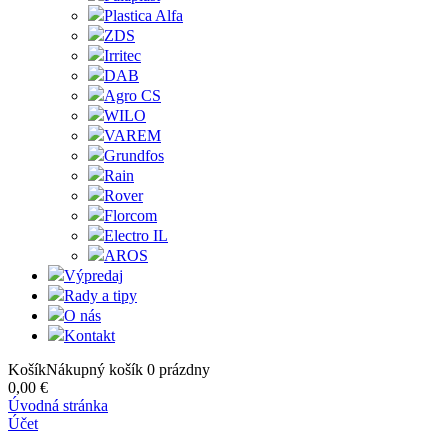
Plastica Alfa
ZDS
Irritec
DAB
Agro CS
WILO
VAREM
Grundfos
Rain
Rover
Florcom
Electro IL
AROS
Výpredaj
Rady a tipy
O nás
Kontakt
Košík
Nákupný košík
0
prázdny
0,00 €
Úvodná stránka
Účet