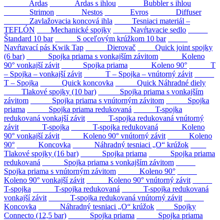
Ardas
Ardas s ihlou
Bubbler s ihlou
Strimon
Nestos
Evros
Diffuser
Zavlažovacia koncová ihla
Tesniaci materiál –
TEFLÓN
Mechanické spojky
Navŕtavacie sedlo
Štandard 10 bar
S oceľovým krúžkom 10 bar
Navŕtavací pás Kwik Tap
Dierovač
Quick joint spojky
(6 bar)
Spojka priama s vonkajším závitom
Koleno
90° vonkajší závit
Spojka priama
Koleno 90°
T
– Spojka – vonkajší závit
T – Spojka – vnútorný závit
T – Spojka
Quick koncovka
Quick Náhradné diely
Tlakové spojky (10 bar)
Spojka priama s vonkajším
závitom
Spojka priama s vnútorným závitom
Spojka
priama
Spojka priama redukovaná
T-spojka
redukovaná vonkajší závit
T-spojka redukovaná vnútorný
závit
T-spojka
T-spojka redukovaná
Koleno
90° vonkajší závit
Koleno 90° vnútorný závit
Koleno
90°
Koncovka
Náhradný tesniaci „O“ krúžok
Tlakové spojky (16 bar)
Spojka priama
Spojka priama
redukovaná
Spojka priama s vonkajším závitom
Spojka priama s vnútorným závitom
Koleno 90°
Koleno 90° vonkajší závit
Koleno 90° vnútorný závit
T-spojka
T-spojka redukovaná
T-spojka redukovaná
vonkajší závit
T-spojka redukovaná vnútorný závit
Koncovka
Náhradný tesniaci „O“ krúžok
Spojky
Connecto (12,5 bar)
Spojka priama
Spojka priama