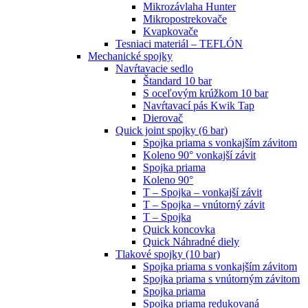
Mikrozávlaha Hunter
Mikropostrekovače
Kvapkovače
Tesniaci materiál – TEFLÓN
Mechanické spojky
Navŕtavacie sedlo
Štandard 10 bar
S oceľovým krúžkom 10 bar
Navŕtavací pás Kwik Tap
Dierovač
Quick joint spojky (6 bar)
Spojka priama s vonkajším závitom
Koleno 90° vonkajší závit
Spojka priama
Koleno 90°
T – Spojka – vonkajší závit
T – Spojka – vnútorný závit
T – Spojka
Quick koncovka
Quick Náhradné diely
Tlakové spojky (10 bar)
Spojka priama s vonkajším závitom
Spojka priama s vnútorným závitom
Spojka priama
Spojka priama redukovaná