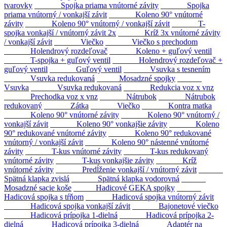
tvarovky
Spojka priama vnútorné závity
Spojka
priama vnútorný / vonkajší závit
Koleno 90° vnútorné
závity
Koleno 90° vnútorný / vonkajší závit
T-
spojka vonkajší / vnútorný závit 2x
Kríž 3x vnútorné závity
/ vonkajší závit
Viečko
Viečko s prechodom
Holendrový rozdeľovač
Koleno + guľový ventil
T-spojka + guľový ventil
Holendrový rozdeľovač +
guľový ventil
Guľový ventil
Vsuvka s tesnením
Vsuvka redukovaná
Mosadzné spojky
Vsuvka
Vsuvka redukovaná
Redukcia voz x vnz
Prechodka voz x vnz
Nátrubok
Nátrubok
redukovaný
Zátka
Viečko
Kontra matka
Koleno 90° vnútorné závity
Koleno 90° vnútorný /
vonkajší závit
Koleno 90° vonkajšie závity
Koleno
90° redukované vnútorné závity
Koleno 90° redukované
vnútorný / vonkajší závit
Koleno 90° nástenné vnútorné
závity
T-kus vnútorné závity
T-kus redukovaný
vnútorné závity
T-kus vonkajšie závity
Kríž
vnútorné závity
Predĺženie vonkajší / vnútorný závit
Spätná klapka zvislá
Spätná klapka vodorovná
Mosadzné sacie koše
Hadicové GEKA spojky
Hadicová spojka s tŕňom
Hadicová spojka vnútorný závit
Hadicová spojka vonkajší závit
Bajonetové viečko
Hadicová prípojka 1-dielná
Hadicová prípojka 2-
dielná
Hadicová prípojka 3-dielná
Adaptér na