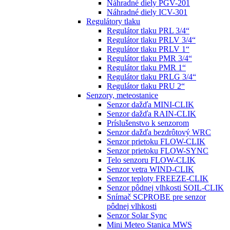
Náhradné diely PGV-201
Náhradné diely ICV-301
Regulátory tlaku
Regulátor tlaku PRL 3/4“
Regulátor tlaku PRLV 3/4“
Regulátor tlaku PRLV 1“
Regulátor tlaku PMR 3/4“
Regulátor tlaku PMR 1“
Regulátor tlaku PRLG 3/4“
Regulátor tlaku PRU 2“
Senzory, meteostanice
Senzor dažďa MINI-CLIK
Senzor dažďa RAIN-CLIK
Príslušenstvo k senzorom
Senzor dažďa bezdrôtový WRC
Senzor prietoku FLOW-CLIK
Senzor prietoku FLOW-SYNC
Telo senzoru FLOW-CLIK
Senzor vetra WIND-CLIK
Senzor teploty FREEZE-CLIK
Senzor pôdnej vlhkosti SOIL-CLIK
Snímač SCPROBE pre senzor
pôdnej vlhkosti
Senzor Solar Sync
Mini Meteo Stanica MWS