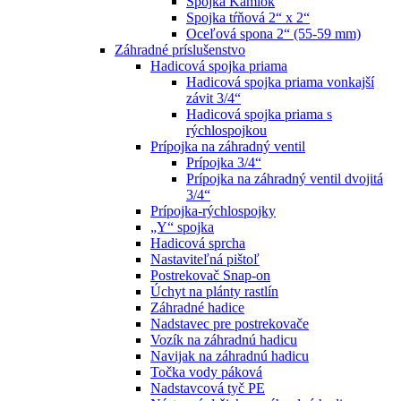
Spojka Kamlok
Spojka tŕňová 2“ x 2“
Oceľová spona 2“ (55-59 mm)
Záhradné príslušenstvo
Hadicová spojka priama
Hadicová spojka priama vonkajší
závit 3/4“
Hadicová spojka priama s
rýchlospojkou
Prípojka na záhradný ventil
Prípojka 3/4“
Prípojka na záhradný ventil dvojitá
3/4“
Prípojka-rýchlospojky
„Y“ spojka
Hadicová sprcha
Nastaviteľná pištoľ
Postrekovač Snap-on
Úchyt na plánty rastlín
Záhradné hadice
Nadstavec pre postrekovače
Vozík na záhradnú hadicu
Navijak na záhradnú hadicu
Točka vody páková
Nadstavcová tyč PE