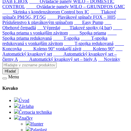
DAB E.BOX
Ovládacie panely WILO – DOMESTIC
CONTROL
Ovládacie panely WILO – GRUNDFOS GMC
Skrinka s kondenzátorom Control box IC
Tlakové
spínače PM/5G, PT/5G
Plavákové spínače FOX – H05
Príslušenstvo k plavákovým spínačom
Easy Pump
Obehové čerpadlá
Výpredaj
Tlakové spojky (4 bar)
Spojka priama s vonkajším závitom
Spojka priama
Spojka priama redukovaná
T-spojka
T-spojka
redukovaná s vonkajším závitom
T-spojka redukovaná
Koncovka
Koleno 90° vonkajší závit
Koleno 90°
Automatický kvapkový set
Automatický kvapkový set –
čierny A
Automatický kvapkový set – biely A
Novinky
Hľadať
Menu
Kovako
Úvod
Závlaha
Čerpacia technika
Značky
Hunter
Palaplast