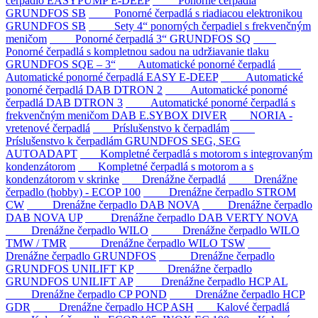
čerpadlo EASYPUMP E-DEEP
Ponorné čerpadlá
GRUNDFOS SB
Ponorné čerpadlá s riadiacou elektronikou
GRUNDFOS SB
Sety 4“ ponorných čerpadiel s frekvenčným
meničom
Ponorné čerpadlá 3“ GRUNDFOS SQ
Ponorné čerpadlá s kompletnou sadou na udržiavanie tlaku
GRUNDFOS SQE – 3“
Automatické ponorné čerpadlá
Automatické ponorné čerpadlá EASY E-DEEP
Automatické
ponorné čerpadlá DAB DTRON 2
Automatické ponorné
čerpadlá DAB DTRON 3
Automatické ponorné čerpadlá s
frekvenčným meničom DAB E.SYBOX DIVER
NORIA -
vretenové čerpadlá
Príslušenstvo k čerpadlám
Príslušenstvo k čerpadlám GRUNDFOS SEG, SEG
AUTOADAPT
Kompletné čerpadlá s motorom s integrovaným
kondenzátorom
Kompletné čerpadlá s motorom a s
kondenzátorom v skrinke
Drenážne čerpadlá
Drenážne
čerpadlo (hobby) - ECOP 100
Drenážne čerpadlo STROM
CW
Drenážne čerpadlo DAB NOVA
Drenážne čerpadlo
DAB NOVA UP
Drenážne čerpadlo DAB VERTY NOVA
Drenážne čerpadlo WILO
Drenážne čerpadlo WILO
TMW / TMR
Drenážne čerpadlo WILO TSW
Drenážne čerpadlo GRUNDFOS
Drenážne čerpadlo
GRUNDFOS UNILIFT KP
Drenážne čerpadlo
GRUNDFOS UNILIFT AP
Drenážne čerpadlo HCP AL
Drenážne čerpadlo CP POND
Drenážne čerpadlo HCP
GDR
Drenážne čerpadlo HCP ASH
Kalové čerpadlá