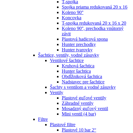
T-spojka
Spojka priama redukovaná 20 x 16
Koleno 90°
Koncovka
T-spojka redukovaná 20 x 16 x 20
Koleno 90°, prechodka vnútorný
závit
Plastová hadicová spona
Hunter prechodky
Hunter tvarovky
Šachtice, ventily, vodné zásuvky
Ventilové šachtice
Kruhová šachtica
Hunter šachtica
Obdĺžniková šachtica
Nadstavec pre šachtice
Šachty s ventilom a vodné zásuvky
Ventily
Plastové guľové ventily
Záhradné ventily
Mosadzný guľový ventil
Mini ventil (4 bar)
Filtre
Plastové filtre
Plastové 10 bar 2“