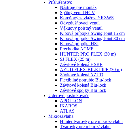
Príslušenstvo
Nástroje pre montáž
Spätný ventil HCV
Koreňový zavlažovač RZWS
Odvzdušňovací ventil
Vákuový poistný ventil
Kĺbová prípojka Swing Joint 15 cm
Kĺbová prípojka Swing Joint 30 cm
Kĺbová prípojka HSJ
Prechodka ACME
HUNTER PRO FLEX (30 m)
SJ FLEX (25 m)
Závitové kolená HSBE
AZUD FLEXIBILE PIPE (30 m)
Závitové kolená AZUD
Flexibilné potrubie Blu-lock
Závitové kolená Blu-lock
Závitové spojky Blu-lock
Úderové postrekovače
APOLLON
IKAROS
ATLAS
Mikrozávlaha
Hunter tvarovky pre mikrozávlahu
Tvarovky pre mikrozávlahu