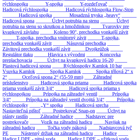
rýchlospojku
Y-spojka
Y-rozdeľovač
Hadicová rýchlospojka
Hadicová rýchlospojka Flow-Stop
Hadicová spojka
Mosadzná tryska „heavy“
Hadicová spona
Úchyt potrubia na stenu
Úchyt
potrubia na stenu so skrutkou a hmoždinkou
Tvarovky pre
kvapkovú závlahu
Koleno 90°, prechodka vonkajší závit
T-spojka, prechodka vnútorný závit
T-spojka,
prechodka vonkajší závit
Násuvná prechodka
Závitová prechodka vonkajší závit
Dvojkrúžok
Regulátor tlaku
Hlavica s vývodmi
Koncovka
preplachovacia
Úchyt na kvapkovú hadicu 16-20
Plastová hadicová spona
Rýchlospojky Kamlok 10 bar
Vsuvka Kamlok
Spojka Kamlok
Spojka tŕňová 2“ x
2“
Oceľová spona 2“ (55-59 mm)
Záhradné
príslušenstvo
Hadicová spojka priama
Hadicová spojka
priama vonkajší závit 3/4“
Hadicová spojka priama s
rýchlospojkou
Prípojka na záhradný ventil
Prípojka
3/4“
Prípojka na záhradný ventil dvojitá 3/4“
Prípojka-
rýchlospojky
„Y“ spojka
Hadicová sprcha
Nastaviteľná pištoľ
Postrekovač Snap-on
Úchyt na
plánty rastlín
Záhradné hadice
Nadstavec pre
postrekovače
Vozík na záhradnú hadicu
Navijak na
záhradnú hadicu
Točka vody páková
Nadstavcová tyč
PE
Nástenný držiak na záhradnú hadicu
Hadice
Hadice LDPE - pitná voda
Hadice LDPE – užitková voda