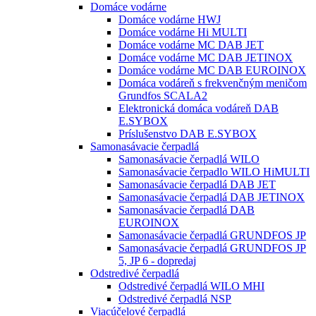
Domáce vodárne
Domáce vodárne HWJ
Domáce vodárne Hi MULTI
Domáce vodárne MC DAB JET
Domáce vodárne MC DAB JETINOX
Domáce vodárne MC DAB EUROINOX
Domáca vodáreň s frekvenčným meničom
Grundfos SCALA2
Elektronická domáca vodáreň DAB
E.SYBOX
Príslušenstvo DAB E.SYBOX
Samonasávacie čerpadlá
Samonasávacie čerpadlá WILO
Samonasávacie čerpadlo WILO HiMULTI
Samonasávacie čerpadlá DAB JET
Samonasávacie čerpadlá DAB JETINOX
Samonasávacie čerpadlá DAB
EUROINOX
Samonasávacie čerpadlá GRUNDFOS JP
Samonasávacie čerpadlá GRUNDFOS JP
5, JP 6 - dopredaj
Odstredivé čerpadlá
Odstredivé čerpadlá WILO MHI
Odstredivé čerpadlá NSP
Viacúčelové čerpadlá