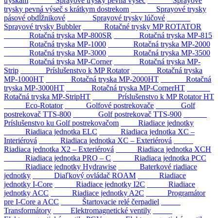
tryskám
Sprayové trysky pevná výseč
Sprayové
trysky pevná výseč s krátkym dostrekom
Sprayové trysky
pásové obdĺžnikové
Sprayové trysky lúčové
Sprayové trysky Bubbler
Rotačné trysky MP ROTATOR
Rotačná tryska MP-800SR
Rotačná tryska MP-815
Rotačná tryska MP-1000
Rotačná tryska MP-2000
Rotačná tryska MP-3000
Rotačná tryska MP-3500
Rotačná tryska MP-Corner
Rotačná tryska MP-
Strip
Príslušenstvo k MP Rotator
Rotačná tryska
MP-1000HT
Rotačná tryska MP-2000HT
Rotačná
tryska MP-3000HT
Rotačná tryska MP-CornerHT
Rotačná tryska MP-StripHT
Príslušenstvo k MP Rotator HT
Eco-Rotator
Golfové postrekovače
Golf
postrekovač TTS-800
Golf postrekovač TTS-900
Príslušenstvo ku Golf postrekovačom
Riadiace jednotky
Riadiaca jednotka ELC
Riadiaca jednotka XC –
Interiérová
Riadiaca jednotka XC – Exteriérová
Riadiaca jednotka X2 – Exteriérová
Riadiaca jednotka XCH
Riadiaca jednotka PRO – C
Riadiaca jednotka PCC
Riadiace jednotky Hydrawise
Baterkové riadiace
jednotky
Diaľkový ovládač ROAM
Riadiace
jednotky I-Core
Riadiace jednotky I2C
Riadiace
jednotky ACC
Riadiace jednotky A2C
Programátor
pre I-Core a ACC
Štartovacie relé čerpadiel
Transformátory
Elektromagnetické ventily