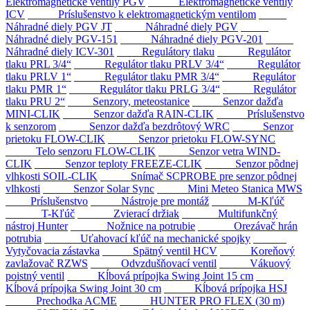
Elektromagnetické ventily PGV
Elektromagnetické ventily
ICV
Príslušenstvo k elektromagnetickým ventilom
Náhradné diely PGV JT
Náhradné diely PGV
Náhradné diely PGV-151
Náhradné diely PGV-201
Náhradné diely ICV-301
Regulátory tlaku
Regulátor
tlaku PRL 3/4“
Regulátor tlaku PRLV 3/4“
Regulátor
tlaku PRLV 1“
Regulátor tlaku PMR 3/4“
Regulátor
tlaku PMR 1“
Regulátor tlaku PRLG 3/4“
Regulátor
tlaku PRU 2“
Senzory, meteostanice
Senzor dažďa
MINI-CLIK
Senzor dažďa RAIN-CLIK
Príslušenstvo
k senzorom
Senzor dažďa bezdrôtový WRC
Senzor
prietoku FLOW-CLIK
Senzor prietoku FLOW-SYNC
Telo senzoru FLOW-CLIK
Senzor vetra WIND-
CLIK
Senzor teploty FREEZE-CLIK
Senzor pôdnej
vlhkosti SOIL-CLIK
Snímač SCPROBE pre senzor pôdnej
vlhkosti
Senzor Solar Sync
Mini Meteo Stanica MWS
Príslušenstvo
Nástroje pre montáž
M-Kľúč
T-Kľúč
Zvierací držiak
Multifunkčný
nástroj Hunter
Nožnice na potrubie
Orezávač hrán
potrubia
Uťahovací kľúč na mechanické spojky
Vytyčovacia zástavka
Spätný ventil HCV
Koreňový
zavlažovač RZWS
Odvzdušňovací ventil
Vákuový
poistný ventil
Kĺbová prípojka Swing Joint 15 cm
Kĺbová prípojka Swing Joint 30 cm
Kĺbová prípojka HSJ
Prechodka ACME
HUNTER PRO FLEX (30 m)