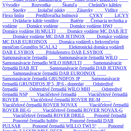
Vývodky
Rozvodka
Škatuľa
Chráničky káblov
Spojky
Izolačné pásky
Zásuvky
Vidlice
Flexo šnúra
Predlžovačka bubnová
CYKY
LiCYY
Ovládacie káble ventilov
Batérie
Čerpacia technika a
vodárne
Domáce vodárne
Domáce vodárne HWJ
Domáce vodárne Hi MULTI
Domáce vodárne MC DAB JET
Domáce vodárne MC DAB JETINOX
Domáce vodárne
MC DAB EUROINOX
Domáca vodáreň s frekvenčným
meničom Grundfos SCALA2
Elektronická domáca vodáreň
DAB E.SYBOX
Príslušenstvo DAB E.SYBOX
Samonasávacie čerpadlá
Samonasávacie čerpadlá WILO
Samonasávacie čerpadlo WILO HiMULTI
Samonasávacie
čerpadlá DAB JET
Samonasávacie čerpadlá DAB JETINOX
Samonasávacie čerpadlá DAB EUROINOX
Samonasávacie čerpadlá GRUNDFOS JP
Samonasávacie
čerpadlá GRUNDFOS JP 5, JP 6 - dopredaj
Odstredivé
čerpadlá
Odstredivé čerpadlá WILO MHI
Odstredivé
čerpadlá NSP
Viacúčelové čerpadlá
Viacúčelové čerpadlá
ROVER
Viacúčelové čerpadlá ROVER BE-M
Viacúčelové čerpadlá ROVER NOVAX
Viacúčelové čerpadlá
ROVER BE-G
Viacúčelové čerpadlá ROVER NOVAX-G
Viacúčelové čerpadlá ROVER DRILL
Ponorné čerpadlá
Ponorné čerpadlo hobby
Ponorné čerpadlá DAB
PULSAR
Ponorné čerpadlá WILLO TWI 5“
Ponorné