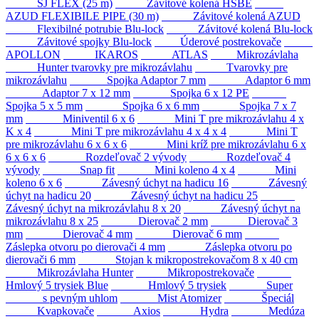
SJ FLEX (25 m)
Závitové kolená HSBE
AZUD FLEXIBILE PIPE (30 m)
Závitové kolená AZUD
Flexibilné potrubie Blu-lock
Závitové kolená Blu-lock
Závitové spojky Blu-lock
Úderové postrekovače
APOLLON
IKAROS
ATLAS
Mikrozávlaha
Hunter tvarovky pre mikrozávlahu
Tvarovky pre
mikrozávlahu
Spojka Adaptor 7 mm
Adaptor 6 mm
Adaptor 7 x 12 mm
Spojka 6 x 12 PE
Spojka 5 x 5 mm
Spojka 6 x 6 mm
Spojka 7 x 7
mm
Miniventil 6 x 6
Mini T pre mikrozávlahu 4 x
K x 4
Mini T pre mikrozávlahu 4 x 4 x 4
Mini T
pre mikrozávlahu 6 x 6 x 6
Mini kríž pre mikrozávlahu 6 x
6 x 6 x 6
Rozdeľovač 2 vývody
Rozdeľovač 4
vývody
Snap fit
Mini koleno 4 x 4
Mini
koleno 6 x 6
Závesný úchyt na hadicu 16
Závesný
úchyt na hadicu 20
Závesný úchyt na hadicu 25
Závesný úchyt na mikrozávlahu 8 x 20
Závesný úchyt na
mikrozávlahu 8 x 25
Dierovač 2 mm
Dierovač 3
mm
Dierovač 4 mm
Dierovač 6 mm
Záslepka otvoru po dierovači 4 mm
Záslepka otvoru po
dierovači 6 mm
Stojan k mikropostrekovačom 8 x 40 cm
Mikrozávlaha Hunter
Mikropostrekovače
Hmlový 5 trysiek Blue
Hmlový 5 trysiek
Super
s pevným uhlom
Mist Atomizer
Špeciál
Kvapkovače
Axios
Hydra
Medúza