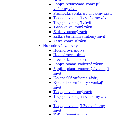
Spojka redukovaná vonkajší /
vnútorný závit
Prechodka vonkajší / vnútorný závit
T-spojka vonkajší / vnútorný závit
T-spojka vonkajší závit
T-spojka vnútorný závit
Zátka vnútorný závit
Zátka s tesnením vnútorný závit
Zátka vonkajší závit
Holendrové tvarovky
Holendrová spojka
Holendrové koleno
Prechodka na hadicu
Spojka priama vnútorné závity
Spojka priama vnútorný / vonkajší
závit
Koleno 90° vnútorné závity
Koleno 90° vnútorný / vonkajší
závit
T-spojka vnútorný závit
T-spojka vonkajší / vnútorný závit
2x
T-spojka vonkajší 2x / vnútorný
závit
Kríž vnútorné závity