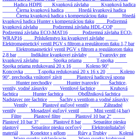
Hadica HDPE
Kvapková závlaha
Kvapková hadica
Čierna kvapková hadica
Hnedá kvapková hadica
Čierna kvapková hadica s kompenzáciou tlaku
Hnedá
kvapková hadica Hunter s kompenzáciou tlaku
Podzemná
kvapková závlaha
Podzemná závlaha HDL-COP
Podzemná závlaha ECO-MAT16
Podzemná závlaha ECO-
WRAP16
Príslušenstvo ku kvapkovej závlahe
Elektromagnetický ventil PGV s filtrom a regulátorom tlaku 1,7 bar
Elektromagnetický ventil PGV s filtrom a regulátorom tlaku
2,8 bar
Indikátor kvapkovej závlahy
Tvarovky pre
kvapkovú závlahu
Spojka priama
T-spojka
Spojka priama redukovaná 20 x 16
Koleno 90°
Koncovka
T-spojka redukovaná 20 x 16 x 20
Koleno
90°, prechodka vnútorný závit
Plastová hadicová spona
Hunter prechodky
Hunter tvarovky
Šachtice,
ventily, vodné zásuvky
Ventilové šachtice
Kruhová
šachtica
Hunter šachtica
Obdĺžniková šachtica
Nadstavec pre šachtice
Šachty s ventilom a vodné zásuvky
Ventily
Plastové guľové ventily
Záhradné
ventily
Mosadzný guľový ventil
Mini ventil (4 bar)
Filtre
Plastové filtre
Plastové 10 bar 2“
Plastové 10 bar 3“
Plastové 8 bar
Separátor piesku
plastový
Separátor piesku oceľový
Elektroinštalačný
materiál
Konektor s gélom
Rúry a Trubky
Kolená
Wago svorky zaklapávacie
Wago svorky krabicové