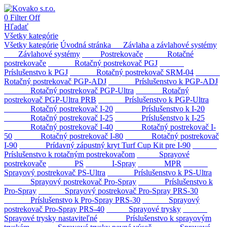
0
Filter
Off
Hľadať
Všetky kategórie
Všetky kategórie
Úvodná stránka
Závlaha a závlahové systémy
Závlahové systémy
Postrekovače
Rotačné
postrekovače
Rotačný postrekovač PGJ
Príslušenstvo k PGJ
Rotačný postrekovač SRM-04
Rotačný postrekovač PGP-ADJ
Príslušenstvo k PGP-ADJ
Rotačný postrekovač PGP-Ultra
Rotačný
postrekovač PGP-Ultra PRB
Príslušenstvo k PGP-Ultra
Rotačný postrekovač I-20
Príslušenstvo k I-20
Rotačný postrekovač I-25
Príslušenstvo k I-25
Rotačný postrekovač I-40
Rotačný postrekovač I-
50
Rotačný postrekovač I-80
Rotačný postrekovač
I-90
Prídavný zápustný kryt Turf Cup Kit pre I-90
Príslušenstvo k rotačným postrekovačom
Sprayové
postrekovače
PS
I-Spray
MPR
Sprayový postrekovač PS-Ultra
Príslušenstvo k PS-Ultra
Sprayový postrekovač Pro-Spray
Príslušenstvo k
Pro-Spray
Sprayový postrekovač Pro-Spray PRS-30
Príslušenstvo k Pro-Spray PRS-30
Sprayový
postrekovač Pro-Spray PRS-40
Sprayové trysky
Sprayové trysky nastaviteľné
Príslušenstvo k sprayovým