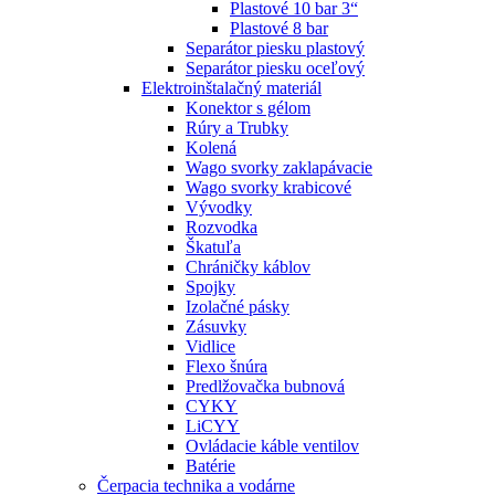
Plastové 10 bar 3“
Plastové 8 bar
Separátor piesku plastový
Separátor piesku oceľový
Elektroinštalačný materiál
Konektor s gélom
Rúry a Trubky
Kolená
Wago svorky zaklapávacie
Wago svorky krabicové
Vývodky
Rozvodka
Škatuľa
Chráničky káblov
Spojky
Izolačné pásky
Zásuvky
Vidlice
Flexo šnúra
Predlžovačka bubnová
CYKY
LiCYY
Ovládacie káble ventilov
Batérie
Čerpacia technika a vodárne