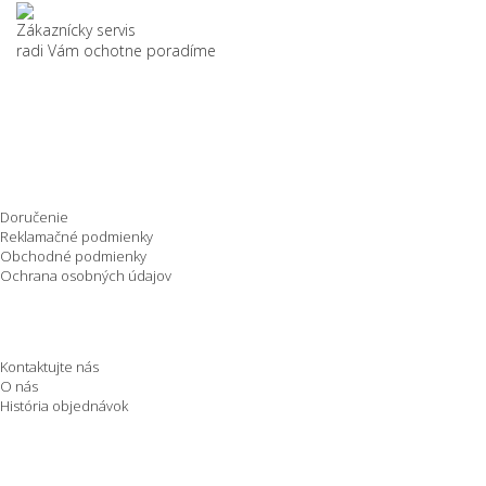
Zákaznícky servis
radi Vám ochotne poradíme
Nakupovanie
Doručenie
Reklamačné podmienky
Obchodné podmienky
Ochrana osobných údajov
O spoločnosti
Kontaktujte nás
O nás
História objednávok
Informácie o E-shope