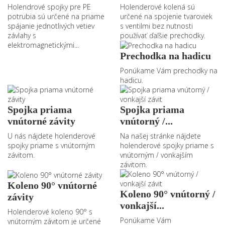
Holendrové spojky pre PE
Holenderové kolená sú
potrubia sú určené na priame
určené na spojenie tvaroviek
spájanie jednotlivých vetiev
s ventilmi bez nutnosti
závlahy s
používať ďaľšie prechodky.
elektromagnetickými...
Prechodka na hadicu
Ponúkame Vám prechodky na
hadicu.
Spojka priama
Spojka priama
vnútorné závity
vnútorný /...
U nás nájdete holenderové
Na našej stránke nájdete
spojky priame s vnútorným
holenderové spojky priame s
závitom.
vnútorným / vonkajším
závitom.
Koleno 90° vnútorné
Koleno 90° vnútorný /
závity
vonkajší...
Holenderové koleno 90° s
Ponúkame Vám
vnútorným závitom je určené