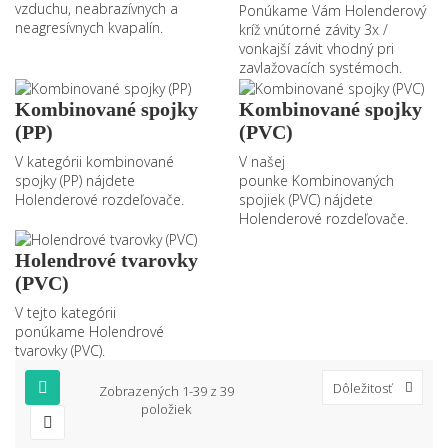
vzduchu, neabrazívnych a
Ponúkame Vám Holenderový
neagresívnych kvapalín.
kríž vnútorné závity 3x /
vonkajší závit vhodný pri
zavlažovacích systémoch.
Kombinované spojky
Kombinované spojky
(PP)
(PVC)
V kategórii kombinované
V našej
spojky (PP) nájdete
pounke Kombinovaných
Holenderové rozdeľovače.
spojiek (PVC) nájdete
Holenderové rozdeľovače.
Holendrové tvarovky
(PVC)
V tejto kategórii
ponúkame Holendrové
tvarovky (PVC).
Dôležitosť
Zobrazených 1-39 z 39
položiek