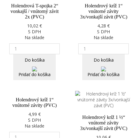
Holendrová T-spojka 2“
Holendrový kríž 1“
vonkajší / vnútorný závit
vnútorné závity
2x (PVC)
3x/vonkajší závit (PVC)
10,02 €
4,28 €
S DPH
S DPH
Na sklade
Na sklade
Do košíka
Do košíka
Pridať do košíka
Pridať do košíka
Holendrový kríž 1“
vnútorné závity (PVC)
4,99 €
Holendrový kríž 1 ½“
S DPH
vnútorné závity
Na sklade
3x/vonkajší závit (PVC)
10,06 €