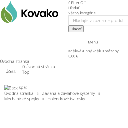
0
Filter
Off
Hľadať
Všetky kategórie
Hľadať
Menu
Košík
Nákupný košík
0
prázdny
0,00 €
Úvodná stránka
0
Úvodná stránka
Účet
Top
späť
Úvodná stránka
Závlaha a závlahové systémy
Mechanické spojky
Holendrové tvarovky