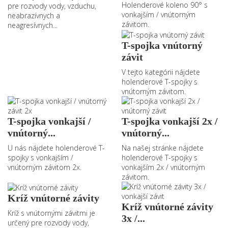
Holenderové koleno 90° s
pre rozvody vody, vzduchu,
vonkajším / vnútorným
neabrazívnych a
závitom.
neagresívnych...
T-spojka vnútorný
závit
V tejto kategórii nájdete
holenderové T-spojky s
vnútorným závitom.
T-spojka vonkajší /
T-spojka vonkajší 2x /
vnútorný...
vnútorný...
U nás nájdete holenderové T-
Na našej stránke nájdete
spojky s vonkajším /
holenderové T-spojky s
vnútorným závitom 2x.
vonkajším 2x / vnútorným
závitom.
Kríž vnútorné závity
Kríž vnútorné závity
Kríž s vnútornými závitmi je
3x /...
určený pre rozvody vody,