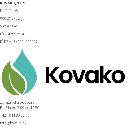
KOVAKO, s.r.o.
Na Pažiti
6d
900 21
Svätý Jur
Slovensko
IČO: 47957514
IČ DPH: SK2024160017
Zákaznícka podpora
Po-Pia od 7:00 do 15:30
+421 944 85 33 66
info@kovako.sk