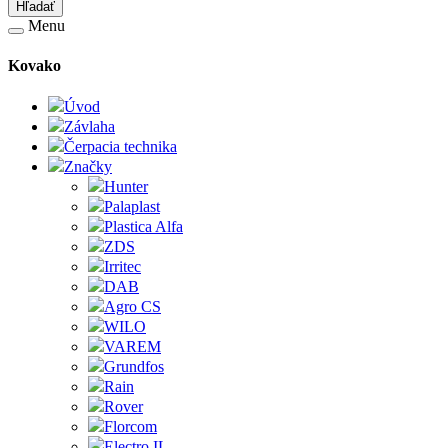
Hľadať
Menu
Kovako
Úvod
Závlaha
Čerpacia technika
Značky
Hunter
Palaplast
Plastica Alfa
ZDS
Irritec
DAB
Agro CS
WILO
VAREM
Grundfos
Rain
Rover
Florcom
Electro IL