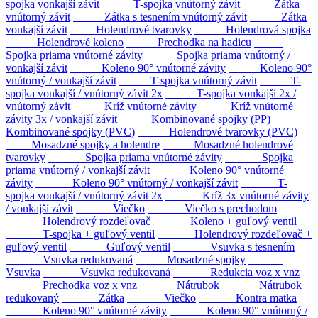
spojka vonkajší závit
T-spojka vnútorný závit
Zátka
vnútorný závit
Zátka s tesnením vnútorný závit
Zátka
vonkajší závit
Holendrové tvarovky
Holendrová spojka
Holendrové koleno
Prechodka na hadicu
Spojka priama vnútorné závity
Spojka priama vnútorný /
vonkajší závit
Koleno 90° vnútorné závity
Koleno 90°
vnútorný / vonkajší závit
T-spojka vnútorný závit
T-
spojka vonkajší / vnútorný závit 2x
T-spojka vonkajší 2x /
vnútorný závit
Kríž vnútorné závity
Kríž vnútorné
závity 3x / vonkajší závit
Kombinované spojky (PP)
Kombinované spojky (PVC)
Holendrové tvarovky (PVC)
Mosadzné spojky a holendre
Mosadzné holendrové
tvarovky
Spojka priama vnútorné závity
Spojka
priama vnútorný / vonkajší závit
Koleno 90° vnútorné
závity
Koleno 90° vnútorný / vonkajší závit
T-
spojka vonkajší / vnútorný závit 2x
Kríž 3x vnútorné závity
/ vonkajší závit
Viečko
Viečko s prechodom
Holendrový rozdeľovač
Koleno + guľový ventil
T-spojka + guľový ventil
Holendrový rozdeľovač +
guľový ventil
Guľový ventil
Vsuvka s tesnením
Vsuvka redukovaná
Mosadzné spojky
Vsuvka
Vsuvka redukovaná
Redukcia voz x vnz
Prechodka voz x vnz
Nátrubok
Nátrubok
redukovaný
Zátka
Viečko
Kontra matka
Koleno 90° vnútorné závity
Koleno 90° vnútorný /