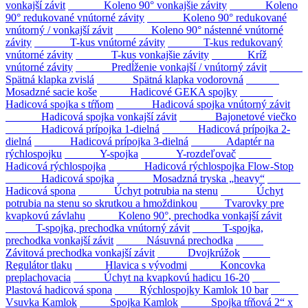
vonkajší závit
Koleno 90° vonkajšie závity
Koleno
90° redukované vnútorné závity
Koleno 90° redukované
vnútorný / vonkajší závit
Koleno 90° nástenné vnútorné
závity
T-kus vnútorné závity
T-kus redukovaný
vnútorné závity
T-kus vonkajšie závity
Kríž
vnútorné závity
Predĺženie vonkajší / vnútorný závit
Spätná klapka zvislá
Spätná klapka vodorovná
Mosadzné sacie koše
Hadicové GEKA spojky
Hadicová spojka s tŕňom
Hadicová spojka vnútorný závit
Hadicová spojka vonkajší závit
Bajonetové viečko
Hadicová prípojka 1-dielná
Hadicová prípojka 2-
dielná
Hadicová prípojka 3-dielná
Adaptér na
rýchlospojku
Y-spojka
Y-rozdeľovač
Hadicová rýchlospojka
Hadicová rýchlospojka Flow-Stop
Hadicová spojka
Mosadzná tryska „heavy“
Hadicová spona
Úchyt potrubia na stenu
Úchyt
potrubia na stenu so skrutkou a hmoždinkou
Tvarovky pre
kvapkovú závlahu
Koleno 90°, prechodka vonkajší závit
T-spojka, prechodka vnútorný závit
T-spojka,
prechodka vonkajší závit
Násuvná prechodka
Závitová prechodka vonkajší závit
Dvojkrúžok
Regulátor tlaku
Hlavica s vývodmi
Koncovka
preplachovacia
Úchyt na kvapkovú hadicu 16-20
Plastová hadicová spona
Rýchlospojky Kamlok 10 bar
Vsuvka Kamlok
Spojka Kamlok
Spojka tŕňová 2“ x