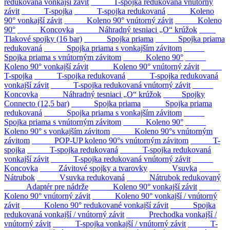
redukovaná vonkajší závit
T-spojka redukovaná vnútorný
závit
T-spojka
T-spojka redukovaná
Koleno
90° vonkajší závit
Koleno 90° vnútorný závit
Koleno
90°
Koncovka
Náhradný tesniaci „O“ krúžok
Tlakové spojky (16 bar)
Spojka priama
Spojka priama
redukovaná
Spojka priama s vonkajším závitom
Spojka priama s vnútorným závitom
Koleno 90°
Koleno 90° vonkajší závit
Koleno 90° vnútorný závit
T-spojka
T-spojka redukovaná
T-spojka redukovaná
vonkajší závit
T-spojka redukovaná vnútorný závit
Koncovka
Náhradný tesniaci „O“ krúžok
Spojky
Connecto (12,5 bar)
Spojka priama
Spojka priama
redukovaná
Spojka priama s vonkajším závitom
Spojka priama s vnútorným závitom
Koleno 90°
Koleno 90° s vonkajším závitom
Koleno 90°s vnútorným
závitom
POP-UP koleno 90°s vnútorným závitom
T-
spojka
T-spojka redukovaná
T-spojka redukovaná
vonkajší závit
T-spojka redukovaná vnútorný závit
Koncovka
Závitové spojky a tvarovky
Vsuvka
Nátrubok
Vsuvka redukovaná
Nátrubok redukovaný
Adaptér pre nádrže
Koleno 90° vonkajší závit
Koleno 90° vnútorný závit
Koleno 90° vonkajší / vnútorný
závit
Koleno 90° redukované vonkajší závit
Spojka
redukovaná vonkajší / vnútorný závit
Prechodka vonkajší /
vnútorný závit
T-spojka vonkajší / vnútorný závit
T-