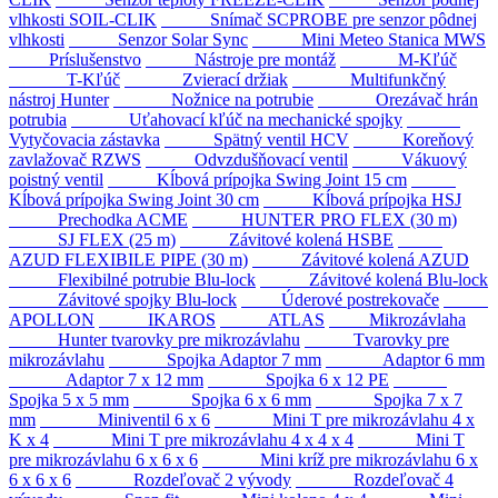
vlhkosti SOIL-CLIK
Snímač SCPROBE pre senzor pôdnej
vlhkosti
Senzor Solar Sync
Mini Meteo Stanica MWS
Príslušenstvo
Nástroje pre montáž
M-Kľúč
T-Kľúč
Zvierací držiak
Multifunkčný
nástroj Hunter
Nožnice na potrubie
Orezávač hrán
potrubia
Uťahovací kľúč na mechanické spojky
Vytyčovacia zástavka
Spätný ventil HCV
Koreňový
zavlažovač RZWS
Odvzdušňovací ventil
Vákuový
poistný ventil
Kĺbová prípojka Swing Joint 15 cm
Kĺbová prípojka Swing Joint 30 cm
Kĺbová prípojka HSJ
Prechodka ACME
HUNTER PRO FLEX (30 m)
SJ FLEX (25 m)
Závitové kolená HSBE
AZUD FLEXIBILE PIPE (30 m)
Závitové kolená AZUD
Flexibilné potrubie Blu-lock
Závitové kolená Blu-lock
Závitové spojky Blu-lock
Úderové postrekovače
APOLLON
IKAROS
ATLAS
Mikrozávlaha
Hunter tvarovky pre mikrozávlahu
Tvarovky pre
mikrozávlahu
Spojka Adaptor 7 mm
Adaptor 6 mm
Adaptor 7 x 12 mm
Spojka 6 x 12 PE
Spojka 5 x 5 mm
Spojka 6 x 6 mm
Spojka 7 x 7
mm
Miniventil 6 x 6
Mini T pre mikrozávlahu 4 x
K x 4
Mini T pre mikrozávlahu 4 x 4 x 4
Mini T
pre mikrozávlahu 6 x 6 x 6
Mini kríž pre mikrozávlahu 6 x
6 x 6 x 6
Rozdeľovač 2 vývody
Rozdeľovač 4