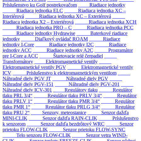
Príslušenstvo ku Golf postrekovačom
Riadiace jednotky
Riadiaca jednotka ELC
Riadiaca jednotka XC –
Interiérová
Riadiaca jednotka XC – Exteriérová
Riadiaca jednotka X2 – Exteriérová
Riadiaca jednotka XCH
Riadiaca jednotka PRO – C
Riadiaca jednotka PCC
Riadiace jednotky Hydrawise
Baterkové riadiace
jednotky
Diaľkový ovládač ROAM
Riadiace
jednotky I-Core
Riadiace jednotky I2C
Riadiace
jednotky ACC
Riadiace jednotky A2C
Programátor
pre I-Core a ACC
Štartovacie relé čerpadiel
Transformátory
Elektromagnetické ventily
Elektromagnetické ventily PGV
Elektromagnetické ventily
ICV
Príslušenstvo k elektromagnetickým ventilom
Náhradné diely PGV JT
Náhradné diely PGV
Náhradné diely PGV-151
Náhradné diely PGV-201
Náhradné diely ICV-301
Regulátory tlaku
Regulátor
tlaku PRL 3/4“
Regulátor tlaku PRLV 3/4“
Regulátor
tlaku PRLV 1“
Regulátor tlaku PMR 3/4“
Regulátor
tlaku PMR 1“
Regulátor tlaku PRLG 3/4“
Regulátor
tlaku PRU 2“
Senzory, meteostanice
Senzor dažďa
MINI-CLIK
Senzor dažďa RAIN-CLIK
Príslušenstvo
k senzorom
Senzor dažďa bezdrôtový WRC
Senzor
prietoku FLOW-CLIK
Senzor prietoku FLOW-SYNC
Telo senzoru FLOW-CLIK
Senzor vetra WIND-
CLIK
Senzor teploty FREEZE-CLIK
Senzor pôdnej