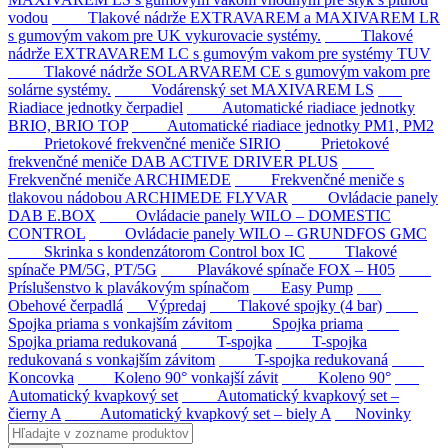
vodou
Tlakové nádrže EXTRAVAREM a MAXIVAREM LR
s gumovým vakom pre UK vykurovacie systémy.
Tlakové
nádrže EXTRAVAREM LC s gumovým vakom pre systémy TUV
Tlakové nádrže SOLARVAREM CE s gumovým vakom pre
solárne systémy.
Vodárenský set MAXIVAREM LS
Riadiace jednotky čerpadiel
Automatické riadiace jednotky
BRIO, BRIO TOP
Automatické riadiace jednotky PM1, PM2
Prietokové frekvenčné meniče SIRIO
Prietokové
frekvenčné meniče DAB ACTIVE DRIVER PLUS
Frekvenčné meniče ARCHIMEDE
Frekvenčné meniče s
tlakovou nádobou ARCHIMEDE FLYVAR
Ovládacie panely
DAB E.BOX
Ovládacie panely WILO – DOMESTIC
CONTROL
Ovládacie panely WILO – GRUNDFOS GMC
Skrinka s kondenzátorom Control box IC
Tlakové
spínače PM/5G, PT/5G
Plavákové spínače FOX – H05
Príslušenstvo k plavákovým spínačom
Easy Pump
Obehové čerpadlá
Výpredaj
Tlakové spojky (4 bar)
Spojka priama s vonkajším závitom
Spojka priama
Spojka priama redukovaná
T-spojka
T-spojka
redukovaná s vonkajším závitom
T-spojka redukovaná
Koncovka
Koleno 90° vonkajší závit
Koleno 90°
Automatický kvapkový set
Automatický kvapkový set –
čierny A
Automatický kvapkový set – biely A
Novinky