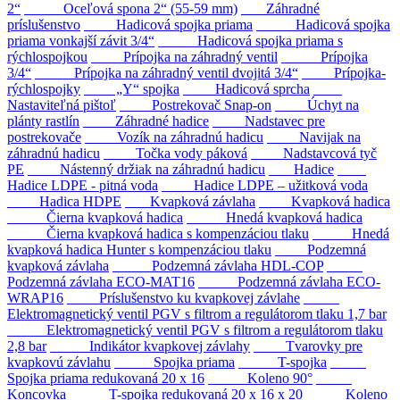
2“
Oceľová spona 2“ (55-59 mm)
Záhradné
príslušenstvo
Hadicová spojka priama
Hadicová spojka
priama vonkajší závit 3/4“
Hadicová spojka priama s
rýchlospojkou
Prípojka na záhradný ventil
Prípojka
3/4“
Prípojka na záhradný ventil dvojitá 3/4“
Prípojka-
rýchlospojky
„Y“ spojka
Hadicová sprcha
Nastaviteľná pištoľ
Postrekovač Snap-on
Úchyt na
plánty rastlín
Záhradné hadice
Nadstavec pre
postrekovače
Vozík na záhradnú hadicu
Navijak na
záhradnú hadicu
Točka vody páková
Nadstavcová tyč
PE
Nástenný držiak na záhradnú hadicu
Hadice
Hadice LDPE - pitná voda
Hadice LDPE – užitková voda
Hadica HDPE
Kvapková závlaha
Kvapková hadica
Čierna kvapková hadica
Hnedá kvapková hadica
Čierna kvapková hadica s kompenzáciou tlaku
Hnedá
kvapková hadica Hunter s kompenzáciou tlaku
Podzemná
kvapková závlaha
Podzemná závlaha HDL-COP
Podzemná závlaha ECO-MAT16
Podzemná závlaha ECO-
WRAP16
Príslušenstvo ku kvapkovej závlahe
Elektromagnetický ventil PGV s filtrom a regulátorom tlaku 1,7 bar
Elektromagnetický ventil PGV s filtrom a regulátorom tlaku
2,8 bar
Indikátor kvapkovej závlahy
Tvarovky pre
kvapkovú závlahu
Spojka priama
T-spojka
Spojka priama redukovaná 20 x 16
Koleno 90°
Koncovka
T-spojka redukovaná 20 x 16 x 20
Koleno