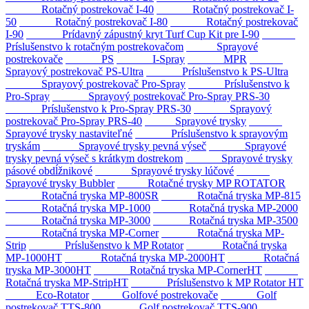
Rotačný postrekovač I-40
Rotačný postrekovač I-
50
Rotačný postrekovač I-80
Rotačný postrekovač
I-90
Prídavný zápustný kryt Turf Cup Kit pre I-90
Príslušenstvo k rotačným postrekovačom
Sprayové
postrekovače
PS
I-Spray
MPR
Sprayový postrekovač PS-Ultra
Príslušenstvo k PS-Ultra
Sprayový postrekovač Pro-Spray
Príslušenstvo k
Pro-Spray
Sprayový postrekovač Pro-Spray PRS-30
Príslušenstvo k Pro-Spray PRS-30
Sprayový
postrekovač Pro-Spray PRS-40
Sprayové trysky
Sprayové trysky nastaviteľné
Príslušenstvo k sprayovým
tryskám
Sprayové trysky pevná výseč
Sprayové
trysky pevná výseč s krátkym dostrekom
Sprayové trysky
pásové obdĺžnikové
Sprayové trysky lúčové
Sprayové trysky Bubbler
Rotačné trysky MP ROTATOR
Rotačná tryska MP-800SR
Rotačná tryska MP-815
Rotačná tryska MP-1000
Rotačná tryska MP-2000
Rotačná tryska MP-3000
Rotačná tryska MP-3500
Rotačná tryska MP-Corner
Rotačná tryska MP-
Strip
Príslušenstvo k MP Rotator
Rotačná tryska
MP-1000HT
Rotačná tryska MP-2000HT
Rotačná
tryska MP-3000HT
Rotačná tryska MP-CornerHT
Rotačná tryska MP-StripHT
Príslušenstvo k MP Rotator HT
Eco-Rotator
Golfové postrekovače
Golf
postrekovač TTS-800
Golf postrekovač TTS-900