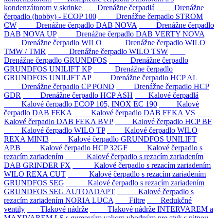
kondenzátorom v skrinke
Drenážne čerpadlá
Drenážne
čerpadlo (hobby) - ECOP 100
Drenážne čerpadlo STROM
CW
Drenážne čerpadlo DAB NOVA
Drenážne čerpadlo
DAB NOVA UP
Drenážne čerpadlo DAB VERTY NOVA
Drenážne čerpadlo WILO
Drenážne čerpadlo WILO
TMW / TMR
Drenážne čerpadlo WILO TSW
Drenážne čerpadlo GRUNDFOS
Drenážne čerpadlo
GRUNDFOS UNILIFT KP
Drenážne čerpadlo
GRUNDFOS UNILIFT AP
Drenážne čerpadlo HCP AL
Drenážne čerpadlo CP POND
Drenážne čerpadlo HCP
GDR
Drenážne čerpadlo HCP ASH
Kalové čerpadlá
Kalové čerpadlo ECOP 105, INOX EC 190
Kalové
čerpadlo DAB FEKA
Kalové čerpadlo DAB FEKA VS
Kalové čerpadlo DAB FEKA BVP
Kalové čerpadlo HCP BF
Kalové čerpadlo WILO TP
Kalové čerpadlo WILO
REXA MINI3
Kalové čerpadlo GRUNDFOS UNILIFT
AP.B
Kalové čerpadlo HCP 32GF
Kalové čerpadlo s
rezacím zariadením
Kalové čerpadlo s rezacím zariadením
DAB GRINDER FX
Kalové čerpadlo s rezacím zariadením
WILO REXA CUT
Kalové čerpadlo s rezacím zariadením
GRUNDFOS SEG
Kalové čerpadlo s rezacím zariadením
GRUNDFOS SEG AUTOADAPT
Kalové čerpadlo s
rezacím zariadením NORIA LUCA
Filtre
Redukčné
ventily
Tlakové nádrže
Tlakové nádrže INTERVAREM a
MAXIVAREM LS s gumovým vakom vhodným pre styk s pitnou