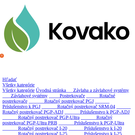
0
Filter
Hľadať
Všetky kategórie
Všetky kategórie
Úvodná stránka
Závlaha a závlahové systémy
Závlahové systémy
Postrekovače
Rotačné
postrekovače
Rotačný postrekovač PGJ
Príslušenstvo k PGJ
Rotačný postrekovač SRM-04
Rotačný postrekovač PGP-ADJ
Príslušenstvo k PGP-ADJ
Rotačný postrekovač PGP-Ultra
Rotačný
postrekovač PGP-Ultra PRB
Príslušenstvo k PGP-Ultra
Rotačný postrekovač I-20
Príslušenstvo k I-20
Rotačný postrekovač I-25
Príslušenstvo k I-25