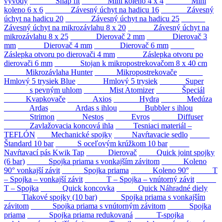
vývody
Snap fit
Mini koleno 4 x 4
Mini
koleno 6 x 6
Závesný úchyt na hadicu 16
Závesný
úchyt na hadicu 20
Závesný úchyt na hadicu 25
Závesný úchyt na mikrozávlahu 8 x 20
Závesný úchyt na
mikrozávlahu 8 x 25
Dierovač 2 mm
Dierovač 3
mm
Dierovač 4 mm
Dierovač 6 mm
Záslepka otvoru po dierovači 4 mm
Záslepka otvoru po
dierovači 6 mm
Stojan k mikropostrekovačom 8 x 40 cm
Mikrozávlaha Hunter
Mikropostrekovače
Hmlový 5 trysiek Blue
Hmlový 5 trysiek
Super
s pevným uhlom
Mist Atomizer
Špeciál
Kvapkovače
Axios
Hydra
Medúza
Ardas
Ardas s ihlou
Bubbler s ihlou
Strimon
Nestos
Evros
Diffuser
Zavlažovacia koncová ihla
Tesniaci materiál –
TEFLÓN
Mechanické spojky
Navŕtavacie sedlo
Štandard 10 bar
S oceľovým krúžkom 10 bar
Navŕtavací pás Kwik Tap
Dierovač
Quick joint spojky
(6 bar)
Spojka priama s vonkajším závitom
Koleno
90° vonkajší závit
Spojka priama
Koleno 90°
T
– Spojka – vonkajší závit
T – Spojka – vnútorný závit
T – Spojka
Quick koncovka
Quick Náhradné diely
Tlakové spojky (10 bar)
Spojka priama s vonkajším
závitom
Spojka priama s vnútorným závitom
Spojka
priama
Spojka priama redukovaná
T-spojka