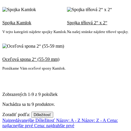
Spojka Kamlok
Spojka tŕňová 2“ x 2“
V tejto kategórii nájdete spojky Kamlok.
Na našej stránke nájdete tŕňové spojky.
Oceľová spona 2“ (55-59 mm)
Ponúkame Vám oceľové spony Kamlok.
Zobrazených 1-9 z 9 položiek
Nachádza sa tu 9 produktov.
Zoradiť podľa:
Dôležitosť
Najpredávanejšie
Dôležitosť
Názov: A - Z
Názov: Z - A
Cena:
najlacnejšie prvé
Cena: najdrahšie prvé