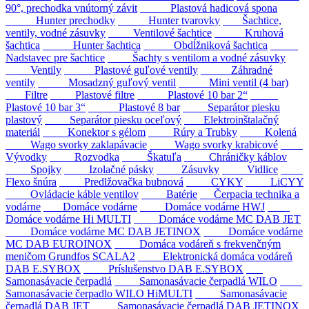
90°, prechodka vnútorný závit
Plastová hadicová spona
Hunter prechodky
Hunter tvarovky
Šachtice,
ventily, vodné zásuvky
Ventilové šachtice
Kruhová
šachtica
Hunter šachtica
Obdĺžniková šachtica
Nadstavec pre šachtice
Šachty s ventilom a vodné zásuvky
Ventily
Plastové guľové ventily
Záhradné
ventily
Mosadzný guľový ventil
Mini ventil (4 bar)
Filtre
Plastové filtre
Plastové 10 bar 2“
Plastové 10 bar 3“
Plastové 8 bar
Separátor piesku
plastový
Separátor piesku oceľový
Elektroinštalačný
materiál
Konektor s gélom
Rúry a Trubky
Kolená
Wago svorky zaklapávacie
Wago svorky krabicové
Vývodky
Rozvodka
Škatuľa
Chráničky káblov
Spojky
Izolačné pásky
Zásuvky
Vidlice
Flexo šnúra
Predlžovačka bubnová
CYKY
LiCYY
Ovládacie káble ventilov
Batérie
Čerpacia technika a
vodárne
Domáce vodárne
Domáce vodárne HWJ
Domáce vodárne Hi MULTI
Domáce vodárne MC DAB JET
Domáce vodárne MC DAB JETINOX
Domáce vodárne
MC DAB EUROINOX
Domáca vodáreň s frekvenčným
meničom Grundfos SCALA2
Elektronická domáca vodáreň
DAB E.SYBOX
Príslušenstvo DAB E.SYBOX
Samonasávacie čerpadlá
Samonasávacie čerpadlá WILO
Samonasávacie čerpadlo WILO HiMULTI
Samonasávacie
čerpadlá DAB JET
Samonasávacie čerpadlá DAB JETINOX