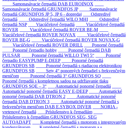
Samonasávacie čerpadlá DAB EUROINOX
Samonasávacie čerpadlá GRUNDFOS JP
Samonasávacie
čerpadlá GRUNDFOS JP 5, JP 6 - dopredaj
Odstredivé
čerpadlá
Odstredivé čerpadlá WILO MHI
Odstredivé
čerpadlá NSP
Viacúčelové čerpadlá
Viacúčelové čerpadlá
ROVER
Viacúčelové čerpadlá ROVER BE-M
Viacúčelové čerpadlá ROVER NOVAX
Viacúčelové čerpadlá
ROVER BE-G
Viacúčelové čerpadlá ROVER NOVAX-G
Viacúčelové čerpadlá ROVER DRILL
Ponorné čerpadlá
Ponorné čerpadlo hobby
Ponorné čerpadlá DAB
PULSAR
Ponorné čerpadlá WILLO TWI 5“
Ponorné
čerpadlo EASYPUMP E-DEEP
Ponorné čerpadlá
GRUNDFOS SB
Ponorné čerpadlá s riadiacou elektronikou
GRUNDFOS SB
Sety 4“ ponorných čerpadiel s frekvenčným
meničom
Ponorné čerpadlá 3“ GRUNDFOS SQ
Ponorné čerpadlá s kompletnou sadou na udržiavanie tlaku
GRUNDFOS SQE – 3“
Automatické ponorné čerpadlá
Automatické ponorné čerpadlá EASY E-DEEP
Automatické
ponorné čerpadlá DAB DTRON 2
Automatické ponorné
čerpadlá DAB DTRON 3
Automatické ponorné čerpadlá s
frekvenčným meničom DAB E.SYBOX DIVER
NORIA -
vretenové čerpadlá
Príslušenstvo k čerpadlám
Príslušenstvo k čerpadlám GRUNDFOS SEG, SEG
AUTOADAPT
Kompletné čerpadlá s motorom s integrovaným
kondenzátorom
Kompletné čerpadlá s motorom a s