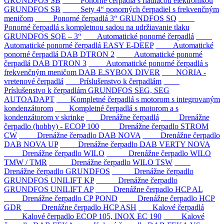
GRUNDFOS SB
Ponorné čerpadlá s riadiacou elektronikou
GRUNDFOS SB
Sety 4“ ponorných čerpadiel s frekvenčným
meničom
Ponorné čerpadlá 3“ GRUNDFOS SQ
Ponorné čerpadlá s kompletnou sadou na udržiavanie tlaku
GRUNDFOS SQE – 3“
Automatické ponorné čerpadlá
Automatické ponorné čerpadlá EASY E-DEEP
Automatické
ponorné čerpadlá DAB DTRON 2
Automatické ponorné
čerpadlá DAB DTRON 3
Automatické ponorné čerpadlá s
frekvenčným meničom DAB E.SYBOX DIVER
NORIA -
vretenové čerpadlá
Príslušenstvo k čerpadlám
Príslušenstvo k čerpadlám GRUNDFOS SEG, SEG
AUTOADAPT
Kompletné čerpadlá s motorom s integrovaným
kondenzátorom
Kompletné čerpadlá s motorom a s
kondenzátorom v skrinke
Drenážne čerpadlá
Drenážne
čerpadlo (hobby) - ECOP 100
Drenážne čerpadlo STROM
CW
Drenážne čerpadlo DAB NOVA
Drenážne čerpadlo
DAB NOVA UP
Drenážne čerpadlo DAB VERTY NOVA
Drenážne čerpadlo WILO
Drenážne čerpadlo WILO
TMW / TMR
Drenážne čerpadlo WILO TSW
Drenážne čerpadlo GRUNDFOS
Drenážne čerpadlo
GRUNDFOS UNILIFT KP
Drenážne čerpadlo
GRUNDFOS UNILIFT AP
Drenážne čerpadlo HCP AL
Drenážne čerpadlo CP POND
Drenážne čerpadlo HCP
GDR
Drenážne čerpadlo HCP ASH
Kalové čerpadlá
Kalové čerpadlo ECOP 105, INOX EC 190
Kalové