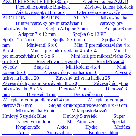
AZUD FLEXIBILE PIPE (30 m)
Závitové kolená AZUD
Flexibilné potrubie Blu-lock
Závitové kolená Blu-lock
Závitové spojky Blu-lock
Úderové postrekovače
APOLLON
IKAROS
ATLAS
Mikrozávlaha
Hunter tvarovky pre mikrozávlahu
Tvarovky pre
mikrozávlahu
Spojka Adaptor 7 mm
Adaptor 6 mm
Adaptor 7 x 12 mm
Spojka 6 x 12 PE
Spojka 5 x 5 mm
Spojka 6 x 6 mm
Spojka 7 x 7
mm
Miniventil 6 x 6
Mini T pre mikrozávlahu 4 x
K x 4
Mini T pre mikrozávlahu 4 x 4 x 4
Mini T
pre mikrozávlahu 6 x 6 x 6
Mini kríž pre mikrozávlahu 6 x
6 x 6 x 6
Rozdeľovač 2 vývody
Rozdeľovač 4
vývody
Snap fit
Mini koleno 4 x 4
Mini
koleno 6 x 6
Závesný úchyt na hadicu 16
Závesný
úchyt na hadicu 20
Závesný úchyt na hadicu 25
Závesný úchyt na mikrozávlahu 8 x 20
Závesný úchyt na
mikrozávlahu 8 x 25
Dierovač 2 mm
Dierovač 3
mm
Dierovač 4 mm
Dierovač 6 mm
Záslepka otvoru po dierovači 4 mm
Záslepka otvoru po
dierovači 6 mm
Stojan k mikropostrekovačom 8 x 40 cm
Mikrozávlaha Hunter
Mikropostrekovače
Hmlový 5 trysiek Blue
Hmlový 5 trysiek
Super
s pevným uhlom
Mist Atomizer
Špeciál
Kvapkovače
Axios
Hydra
Medúza
Ardas
Ardas s ihlou
Bubbler s ihlou