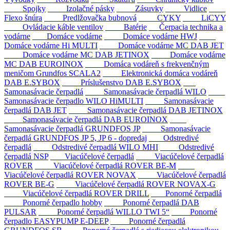
Spojky
Izolačné pásky
Zásuvky
Vidlice
Flexo šnúra
Predlžovačka bubnová
CYKY
LiCYY
Ovládacie káble ventilov
Batérie
Čerpacia technika a
vodárne
Domáce vodárne
Domáce vodárne HWJ
Domáce vodárne Hi MULTI
Domáce vodárne MC DAB JET
Domáce vodárne MC DAB JETINOX
Domáce vodárne
MC DAB EUROINOX
Domáca vodáreň s frekvenčným
meničom Grundfos SCALA2
Elektronická domáca vodáreň
DAB E.SYBOX
Príslušenstvo DAB E.SYBOX
Samonasávacie čerpadlá
Samonasávacie čerpadlá WILO
Samonasávacie čerpadlo WILO HiMULTI
Samonasávacie
čerpadlá DAB JET
Samonasávacie čerpadlá DAB JETINOX
Samonasávacie čerpadlá DAB EUROINOX
Samonasávacie čerpadlá GRUNDFOS JP
Samonasávacie
čerpadlá GRUNDFOS JP 5, JP 6 - dopredaj
Odstredivé
čerpadlá
Odstredivé čerpadlá WILO MHI
Odstredivé
čerpadlá NSP
Viacúčelové čerpadlá
Viacúčelové čerpadlá
ROVER
Viacúčelové čerpadlá ROVER BE-M
Viacúčelové čerpadlá ROVER NOVAX
Viacúčelové čerpadlá
ROVER BE-G
Viacúčelové čerpadlá ROVER NOVAX-G
Viacúčelové čerpadlá ROVER DRILL
Ponorné čerpadlá
Ponorné čerpadlo hobby
Ponorné čerpadlá DAB
PULSAR
Ponorné čerpadlá WILLO TWI 5“
Ponorné
čerpadlo EASYPUMP E-DEEP
Ponorné čerpadlá