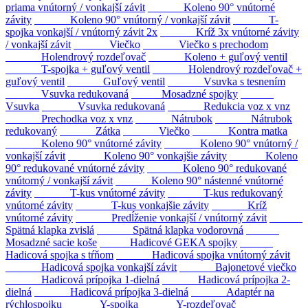
priama vnútorný / vonkajší závit
Koleno 90° vnútorné
závity
Koleno 90° vnútorný / vonkajší závit
T-
spojka vonkajší / vnútorný závit 2x
Kríž 3x vnútorné závity
/ vonkajší závit
Viečko
Viečko s prechodom
Holendrový rozdeľovač
Koleno + guľový ventil
T-spojka + guľový ventil
Holendrový rozdeľovač +
guľový ventil
Guľový ventil
Vsuvka s tesnením
Vsuvka redukovaná
Mosadzné spojky
Vsuvka
Vsuvka redukovaná
Redukcia voz x vnz
Prechodka voz x vnz
Nátrubok
Nátrubok
redukovaný
Zátka
Viečko
Kontra matka
Koleno 90° vnútorné závity
Koleno 90° vnútorný /
vonkajší závit
Koleno 90° vonkajšie závity
Koleno
90° redukované vnútorné závity
Koleno 90° redukované
vnútorný / vonkajší závit
Koleno 90° nástenné vnútorné
závity
T-kus vnútorné závity
T-kus redukovaný
vnútorné závity
T-kus vonkajšie závity
Kríž
vnútorné závity
Predĺženie vonkajší / vnútorný závit
Spätná klapka zvislá
Spätná klapka vodorovná
Mosadzné sacie koše
Hadicové GEKA spojky
Hadicová spojka s tŕňom
Hadicová spojka vnútorný závit
Hadicová spojka vonkajší závit
Bajonetové viečko
Hadicová prípojka 1-dielná
Hadicová prípojka 2-
dielná
Hadicová prípojka 3-dielná
Adaptér na
rýchlospojku
Y-spojka
Y-rozdeľovač