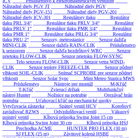
ICV
Príslušenstvo k elektromagnetickým ventilom
Náhradné diely PGV JT
Náhradné diely PGV
Náhradné diely PGV-151
Náhradné diely PGV-201
Náhradné diely ICV-301
Regulátory tlaku
Regulátor
tlaku PRL 3/4“
Regulátor tlaku PRLV 3/4“
Regulátor
tlaku PRLV 1“
Regulátor tlaku PMR 3/4“
Regulátor
tlaku PMR 1“
Regulátor tlaku PRLG 3/4“
Regulátor
tlaku PRU 2“
Senzory, meteostanice
Senzor dažďa
MINI-CLIK
Senzor dažďa RAIN-CLIK
Príslušenstvo
k senzorom
Senzor dažďa bezdrôtový WRC
Senzor
prietoku FLOW-CLIK
Senzor prietoku FLOW-SYNC
Telo senzoru FLOW-CLIK
Senzor vetra WIND-
CLIK
Senzor teploty FREEZE-CLIK
Senzor pôdnej
vlhkosti SOIL-CLIK
Snímač SCPROBE pre senzor pôdnej
vlhkosti
Senzor Solar Sync
Mini Meteo Stanica MWS
Príslušenstvo
Nástroje pre montáž
M-Kľúč
T-Kľúč
Zvierací držiak
Multifunkčný
nástroj Hunter
Nožnice na potrubie
Orezávač hrán
potrubia
Uťahovací kľúč na mechanické spojky
Vytyčovacia zástavka
Spätný ventil HCV
Koreňový
zavlažovač RZWS
Odvzdušňovací ventil
Vákuový
poistný ventil
Kĺbová prípojka Swing Joint 15 cm
Kĺbová prípojka Swing Joint 30 cm
Kĺbová prípojka HSJ
Prechodka ACME
HUNTER PRO FLEX (30 m)
SJ FLEX (25 m)
Závitové kolená HSBE