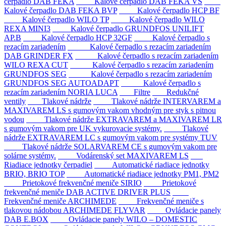
čerpadlo DAB FEKA
Kalové čerpadlo DAB FEKA VS
Kalové čerpadlo DAB FEKA BVP
Kalové čerpadlo HCP BF
Kalové čerpadlo WILO TP
Kalové čerpadlo WILO
REXA MINI3
Kalové čerpadlo GRUNDFOS UNILIFT
AP.B
Kalové čerpadlo HCP 32GF
Kalové čerpadlo s
rezacím zariadením
Kalové čerpadlo s rezacím zariadením
DAB GRINDER FX
Kalové čerpadlo s rezacím zariadením
WILO REXA CUT
Kalové čerpadlo s rezacím zariadením
GRUNDFOS SEG
Kalové čerpadlo s rezacím zariadením
GRUNDFOS SEG AUTOADAPT
Kalové čerpadlo s
rezacím zariadením NORIA LUCA
Filtre
Redukčné
ventily
Tlakové nádrže
Tlakové nádrže INTERVAREM a
MAXIVAREM LS s gumovým vakom vhodným pre styk s pitnou
vodou
Tlakové nádrže EXTRAVAREM a MAXIVAREM LR
s gumovým vakom pre UK vykurovacie systémy.
Tlakové
nádrže EXTRAVAREM LC s gumovým vakom pre systémy TUV
Tlakové nádrže SOLARVAREM CE s gumovým vakom pre
solárne systémy.
Vodárenský set MAXIVAREM LS
Riadiace jednotky čerpadiel
Automatické riadiace jednotky
BRIO, BRIO TOP
Automatické riadiace jednotky PM1, PM2
Prietokové frekvenčné meniče SIRIO
Prietokové
frekvenčné meniče DAB ACTIVE DRIVER PLUS
Frekvenčné meniče ARCHIMEDE
Frekvenčné meniče s
tlakovou nádobou ARCHIMEDE FLYVAR
Ovládacie panely
DAB E.BOX
Ovládacie panely WILO – DOMESTIC