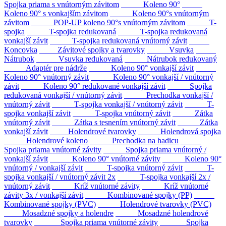
Spojka priama s vnútorným závitom
Koleno 90°
Koleno 90° s vonkajším závitom
Koleno 90°s vnútorným
závitom
POP-UP koleno 90°s vnútorným závitom
T-
spojka
T-spojka redukovaná
T-spojka redukovaná
vonkajší závit
T-spojka redukovaná vnútorný závit
Koncovka
Závitové spojky a tvarovky
Vsuvka
Nátrubok
Vsuvka redukovaná
Nátrubok redukovaný
Adaptér pre nádrže
Koleno 90° vonkajší závit
Koleno 90° vnútorný závit
Koleno 90° vonkajší / vnútorný
závit
Koleno 90° redukované vonkajší závit
Spojka
redukovaná vonkajší / vnútorný závit
Prechodka vonkajší /
vnútorný závit
T-spojka vonkajší / vnútorný závit
T-
spojka vonkajší závit
T-spojka vnútorný závit
Zátka
vnútorný závit
Zátka s tesnením vnútorný závit
Zátka
vonkajší závit
Holendrové tvarovky
Holendrová spojka
Holendrové koleno
Prechodka na hadicu
Spojka priama vnútorné závity
Spojka priama vnútorný /
vonkajší závit
Koleno 90° vnútorné závity
Koleno 90°
vnútorný / vonkajší závit
T-spojka vnútorný závit
T-
spojka vonkajší / vnútorný závit 2x
T-spojka vonkajší 2x /
vnútorný závit
Kríž vnútorné závity
Kríž vnútorné
závity 3x / vonkajší závit
Kombinované spojky (PP)
Kombinované spojky (PVC)
Holendrové tvarovky (PVC)
Mosadzné spojky a holendre
Mosadzné holendrové
tvarovky
Spojka priama vnútorné závity
Spojka