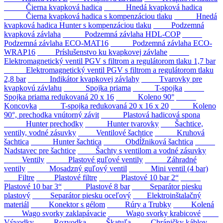
Čierna kvapková hadica
Hnedá kvapková hadica
Čierna kvapková hadica s kompenzáciou tlaku
Hnedá
kvapková hadica Hunter s kompenzáciou tlaku
Podzemná
kvapková závlaha
Podzemná závlaha HDL-COP
Podzemná závlaha ECO-MAT16
Podzemná závlaha ECO-
WRAP16
Príslušenstvo ku kvapkovej závlahe
Elektromagnetický ventil PGV s filtrom a regulátorom tlaku 1,7 bar
Elektromagnetický ventil PGV s filtrom a regulátorom tlaku
2,8 bar
Indikátor kvapkovej závlahy
Tvarovky pre
kvapkovú závlahu
Spojka priama
T-spojka
Spojka priama redukovaná 20 x 16
Koleno 90°
Koncovka
T-spojka redukovaná 20 x 16 x 20
Koleno
90°, prechodka vnútorný závit
Plastová hadicová spona
Hunter prechodky
Hunter tvarovky
Šachtice,
ventily, vodné zásuvky
Ventilové šachtice
Kruhová
šachtica
Hunter šachtica
Obdĺžniková šachtica
Nadstavec pre šachtice
Šachty s ventilom a vodné zásuvky
Ventily
Plastové guľové ventily
Záhradné
ventily
Mosadzný guľový ventil
Mini ventil (4 bar)
Filtre
Plastové filtre
Plastové 10 bar 2“
Plastové 10 bar 3“
Plastové 8 bar
Separátor piesku
plastový
Separátor piesku oceľový
Elektroinštalačný
materiál
Konektor s gélom
Rúry a Trubky
Kolená
Wago svorky zaklapávacie
Wago svorky krabicové
Vývodky
Rozvodka
Škatuľa
Chráničky káblov