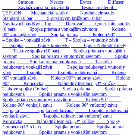
Strimon
Nestos
Evros
Diffuser
Zavlažovacia koncová ihla
Tesniaci materiál –
TEFLÓN
Mechanické spojky
Navŕtavacie sedlo
Štandard 10 bar
S oceľovým krúžkom 10 bar
Navŕtavací pás Kwik Tap
Dierovač
Quick joint spojky
(6 bar)
Spojka priama s vonkajším závitom
Koleno
90° vonkajší závit
Spojka priama
Koleno 90°
T
– Spojka – vonkajší závit
T – Spojka – vnútorný závit
T – Spojka
Quick koncovka
Quick Náhradné diely
Tlakové spojky (10 bar)
Spojka priama s vonkajším
závitom
Spojka priama s vnútorným závitom
Spojka
priama
Spojka priama redukovaná
T-spojka
redukovaná vonkajší závit
T-spojka redukovaná vnútorný
závit
T-spojka
T-spojka redukovaná
Koleno
90° vonkajší závit
Koleno 90° vnútorný závit
Koleno
90°
Koncovka
Náhradný tesniaci „O“ krúžok
Tlakové spojky (16 bar)
Spojka priama
Spojka priama
redukovaná
Spojka priama s vonkajším závitom
Spojka priama s vnútorným závitom
Koleno 90°
Koleno 90° vonkajší závit
Koleno 90° vnútorný závit
T-spojka
T-spojka redukovaná
T-spojka redukovaná
vonkajší závit
T-spojka redukovaná vnútorný závit
Koncovka
Náhradný tesniaci „O“ krúžok
Spojky
Connecto (12,5 bar)
Spojka priama
Spojka priama
redukovaná
Spojka priama s vonkajším závitom