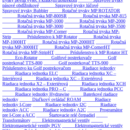
trysky pevná výseč s krátkym dostrekom
Sprayové trysky
pásové obdĺžnikové
Sprayové trysky lúčové
Sprayové trysky Bubbler
Rotačné trysky MP ROTATOR
Rotačná tryska MP-800SR
Rotačná tryska MP-815
Rotačná tryska MP-1000
Rotačná tryska MP-2000
Rotačná tryska MP-3000
Rotačná tryska MP-3500
Rotačná tryska MP-Corner
Rotačná tryska MP-
Strip
Príslušenstvo k MP Rotator
Rotačná tryska
MP-1000HT
Rotačná tryska MP-2000HT
Rotačná
tryska MP-3000HT
Rotačná tryska MP-CornerHT
Rotačná tryska MP-StripHT
Príslušenstvo k MP Rotator HT
Eco-Rotator
Golfové postrekovače
Golf
postrekovač TTS-800
Golf postrekovač TTS-900
Príslušenstvo ku Golf postrekovačom
Riadiace jednotky
Riadiaca jednotka ELC
Riadiaca jednotka XC –
Interiérová
Riadiaca jednotka XC – Exteriérová
Riadiaca jednotka X2 – Exteriérová
Riadiaca jednotka XCH
Riadiaca jednotka PRO – C
Riadiaca jednotka PCC
Riadiace jednotky Hydrawise
Baterkové riadiace
jednotky
Diaľkový ovládač ROAM
Riadiace
jednotky I-Core
Riadiace jednotky I2C
Riadiace
jednotky ACC
Riadiace jednotky A2C
Programátor
pre I-Core a ACC
Štartovacie relé čerpadiel
Transformátory
Elektromagnetické ventily
Elektromagnetické ventily PGV
Elektromagnetické ventily