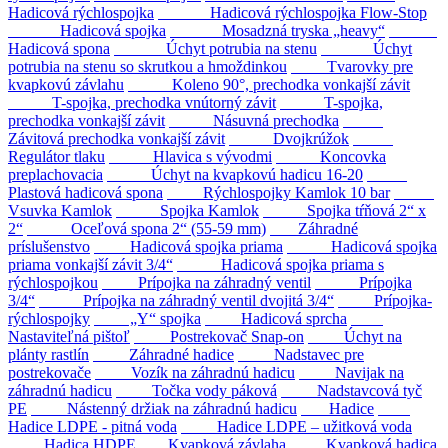
Hadicová rýchlospojka
Hadicová rýchlospojka Flow-Stop
Hadicová spojka
Mosadzná tryska „heavy“
Hadicová spona
Úchyt potrubia na stenu
Úchyt
potrubia na stenu so skrutkou a hmoždinkou
Tvarovky pre
kvapkovú závlahu
Koleno 90°, prechodka vonkajší závit
T-spojka, prechodka vnútorný závit
T-spojka,
prechodka vonkajší závit
Násuvná prechodka
Závitová prechodka vonkajší závit
Dvojkrúžok
Regulátor tlaku
Hlavica s vývodmi
Koncovka
preplachovacia
Úchyt na kvapkovú hadicu 16-20
Plastová hadicová spona
Rýchlospojky Kamlok 10 bar
Vsuvka Kamlok
Spojka Kamlok
Spojka tŕňová 2“ x
2“
Oceľová spona 2“ (55-59 mm)
Záhradné
príslušenstvo
Hadicová spojka priama
Hadicová spojka
priama vonkajší závit 3/4“
Hadicová spojka priama s
rýchlospojkou
Prípojka na záhradný ventil
Prípojka
3/4“
Prípojka na záhradný ventil dvojitá 3/4“
Prípojka-
rýchlospojky
„Y“ spojka
Hadicová sprcha
Nastaviteľná pištoľ
Postrekovač Snap-on
Úchyt na
plánty rastlín
Záhradné hadice
Nadstavec pre
postrekovače
Vozík na záhradnú hadicu
Navijak na
záhradnú hadicu
Točka vody páková
Nadstavcová tyč
PE
Nástenný držiak na záhradnú hadicu
Hadice
Hadice LDPE - pitná voda
Hadice LDPE – užitková voda
Hadica HDPE
Kvapková závlaha
Kvapková hadica