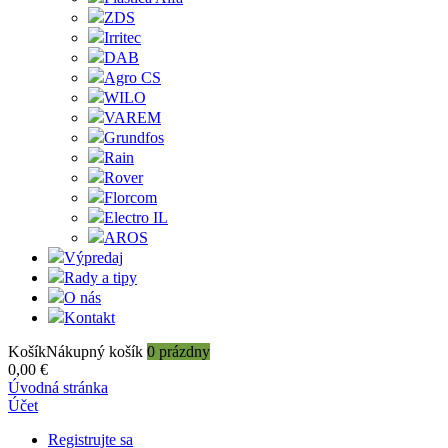
ZDS
Irritec
DAB
Agro CS
WILO
VAREM
Grundfos
Rain
Rover
Florcom
Electro IL
AROS
Výpredaj
Rady a tipy
O nás
Kontakt
Košík
Nákupný košík
0
prázdny
0,00 €
Úvodná stránka
Účet
Registrujte sa