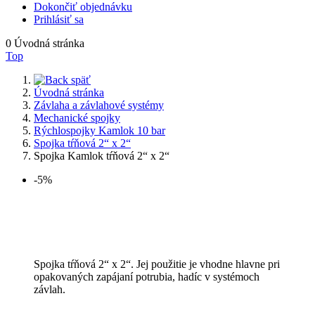
Dokončiť objednávku
Prihlásiť sa
0
Úvodná stránka
Top
späť
Úvodná stránka
Závlaha a závlahové systémy
Mechanické spojky
Rýchlospojky Kamlok 10 bar
Spojka tŕňová 2“ x 2“
Spojka Kamlok tŕňová 2“ x 2“
-5%
Spojka tŕňová 2“ x 2“. Jej použitie je vhodne hlavne pri
opakovaných zapájaní potrubia, hadíc v systémoch
závlah.