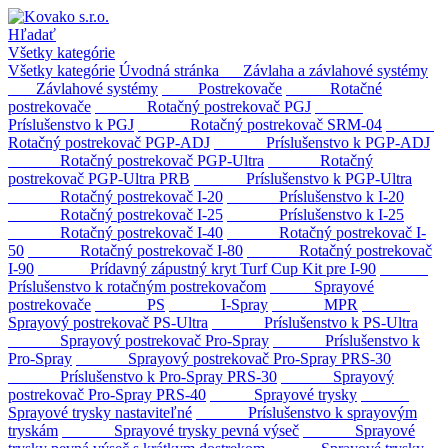
Hľadať
Všetky kategórie
Všetky kategórie
Úvodná stránka
Závlaha a závlahové systémy
Závlahové systémy
Postrekovače
Rotačné
postrekovače
Rotačný postrekovač PGJ
Príslušenstvo k PGJ
Rotačný postrekovač SRM-04
Rotačný postrekovač PGP-ADJ
Príslušenstvo k PGP-ADJ
Rotačný postrekovač PGP-Ultra
Rotačný
postrekovač PGP-Ultra PRB
Príslušenstvo k PGP-Ultra
Rotačný postrekovač I-20
Príslušenstvo k I-20
Rotačný postrekovač I-25
Príslušenstvo k I-25
Rotačný postrekovač I-40
Rotačný postrekovač I-
50
Rotačný postrekovač I-80
Rotačný postrekovač
I-90
Prídavný zápustný kryt Turf Cup Kit pre I-90
Príslušenstvo k rotačným postrekovačom
Sprayové
postrekovače
PS
I-Spray
MPR
Sprayový postrekovač PS-Ultra
Príslušenstvo k PS-Ultra
Sprayový postrekovač Pro-Spray
Príslušenstvo k
Pro-Spray
Sprayový postrekovač Pro-Spray PRS-30
Príslušenstvo k Pro-Spray PRS-30
Sprayový
postrekovač Pro-Spray PRS-40
Sprayové trysky
Sprayové trysky nastaviteľné
Príslušenstvo k sprayovým
tryskám
Sprayové trysky pevná výseč
Sprayové