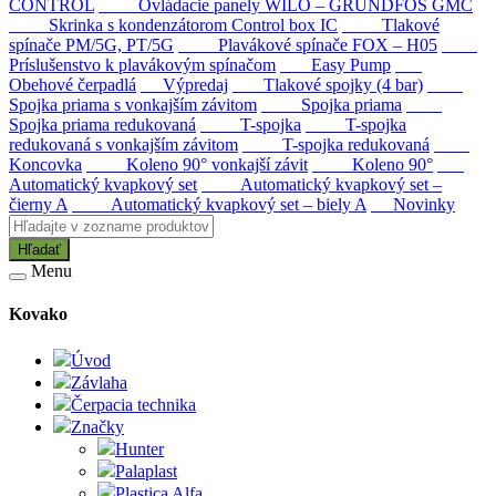
CONTROL
Ovládacie panely WILO – GRUNDFOS GMC
Skrinka s kondenzátorom Control box IC
Tlakové
spínače PM/5G, PT/5G
Plavákové spínače FOX – H05
Príslušenstvo k plavákovým spínačom
Easy Pump
Obehové čerpadlá
Výpredaj
Tlakové spojky (4 bar)
Spojka priama s vonkajším závitom
Spojka priama
Spojka priama redukovaná
T-spojka
T-spojka
redukovaná s vonkajším závitom
T-spojka redukovaná
Koncovka
Koleno 90° vonkajší závit
Koleno 90°
Automatický kvapkový set
Automatický kvapkový set –
čierny A
Automatický kvapkový set – biely A
Novinky
Hľadať
Menu
Kovako
Úvod
Závlaha
Čerpacia technika
Značky
Hunter
Palaplast
Plastica Alfa