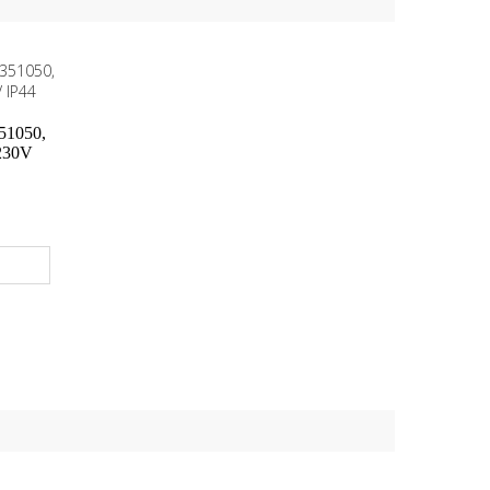
51050,
230V