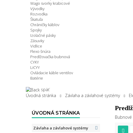
Wago svorky krabicové
Vývodky
Rozvodka
Škatuľa
Chráničky káblov
Spojky
Izolačné pásky
Zásuvky
Vidlice
Flexo šnúra
Predlžovačka bubnová
CYKY
LiCYY
Ovládacie káble ventilov
Batérie
späť
Úvodná stránka
Závlaha a závlahové systémy
El
Predl
ÚVODNÁ STRÁNKA
Bubnové p
Závlaha a závlahové systémy