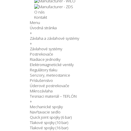
O nás
Kontakt
Menu
Úvodná stránka
+
Závlaha a závlahové systémy
+
Závlahové systémy
Postrekovače
Riadiace jednotky
Elektromagnetické ventily
Regulátory tlaku
Senzory, meteostanice
Príslušenstvo
Úderové postrekovače
Mikrozávlaha
Tesniaci materiál – TEFLÓN
+
Mechanické spojky
Navŕtavacie sedlo
Quick joint spojky (6 bar)
Tlakové spojky (10 bar)
Tlakové spojky (16 bar)