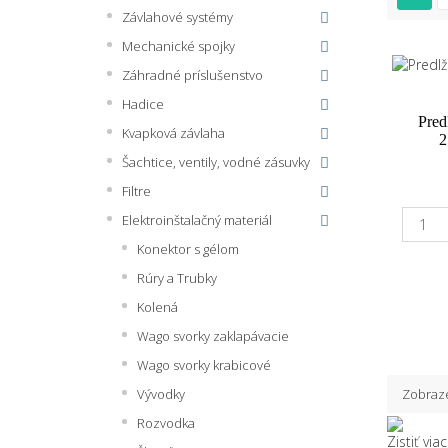
Závlahové systémy
Mechanické spojky
Záhradné príslušenstvo
Hadice
Pred
Kvapková závlaha
2
Šachtice, ventily, vodné zásuvky
Filtre
Elektroinštalačný materiál
Konektor s gélom
Rúry a Trubky
Kolená
Wago svorky zaklapávacie
Wago svorky krabicové
Zobraze
Vývodky
Rozvodka
Zistiť viac