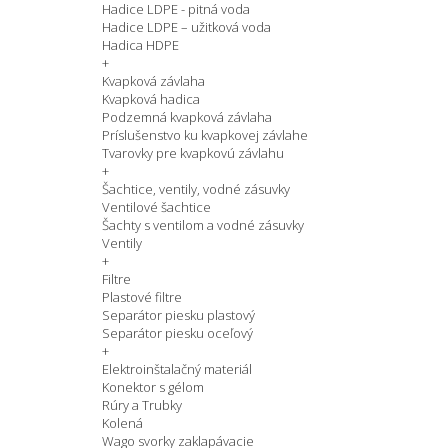
Hadice LDPE - pitná voda
Hadice LDPE – užitková voda
Hadica HDPE
+
Kvapková závlaha
Kvapková hadica
Podzemná kvapková závlaha
Príslušenstvo ku kvapkovej závlahe
Tvarovky pre kvapkovú závlahu
+
Šachtice, ventily, vodné zásuvky
Ventilové šachtice
Šachty s ventilom a vodné zásuvky
Ventily
+
Filtre
Plastové filtre
Separátor piesku plastový
Separátor piesku oceľový
+
Elektroinštalačný materiál
Konektor s gélom
Rúry a Trubky
Kolená
Wago svorky zaklapávacie