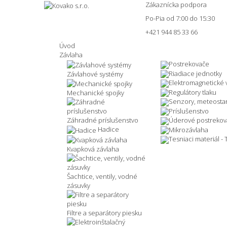
Zákaznícka podpora
Po-Pia od 7:00 do 15:30
+421 944 85 33 66
Úvod
Závlaha
Postrekovače
Riadiace jednotky
Závlahové systémy
Elektromagnetické v
Regulátory tlaku
Mechanické spojky
Senzory, meteosta
Príslušenstvo
Záhradné príslušenstvo
Úderové postrekov
Hadice
Mikrozávlaha
Tesniaci materiál -
Kvapková závlaha
Šachtice, ventily, vodné
zásuvky
Filtre a separátory piesku