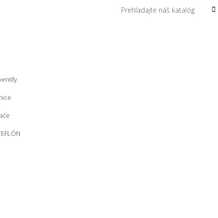
entíly
nice
ače
 TEFLÓN