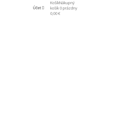
Košík
Nákupný
Účet
košík
0
prázdny
0,00 €