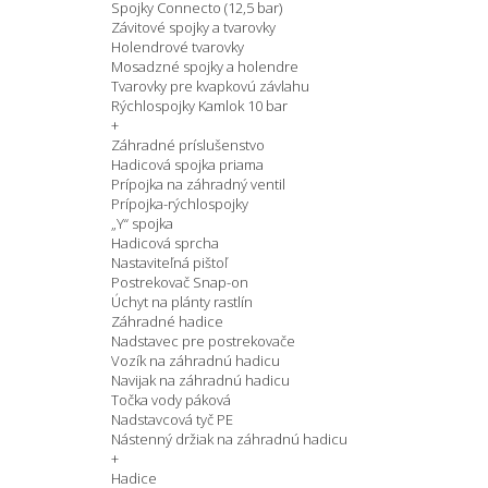
Spojky Connecto (12,5 bar)
Závitové spojky a tvarovky
Holendrové tvarovky
Mosadzné spojky a holendre
Tvarovky pre kvapkovú závlahu
Rýchlospojky Kamlok 10 bar
+
Záhradné príslušenstvo
Hadicová spojka priama
Prípojka na záhradný ventil
Prípojka-rýchlospojky
„Y“ spojka
Hadicová sprcha
Nastaviteľná pištoľ
Postrekovač Snap-on
Úchyt na plánty rastlín
Záhradné hadice
Nadstavec pre postrekovače
Vozík na záhradnú hadicu
Navijak na záhradnú hadicu
Točka vody páková
Nadstavcová tyč PE
Nástenný držiak na záhradnú hadicu
+
Hadice