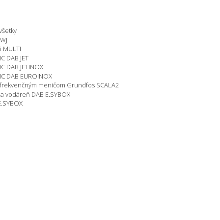
všetky
HWJ
i MULTI
C DAB JET
C DAB JETINOX
MC DAB EUROINOX
 frekvenčným meničom Grundfos SCALA2
ca vodáreň DAB E.SYBOX
 E.SYBOX