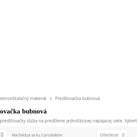
ektroinštalačný materiál
Predlžovačka bubnová
žovačka bubnová
redlžovačky slúžia na predĺženie jednofázovej napájacej siete. Vybert
Nachádza sa tu 2 produktov.
Dôležitosť