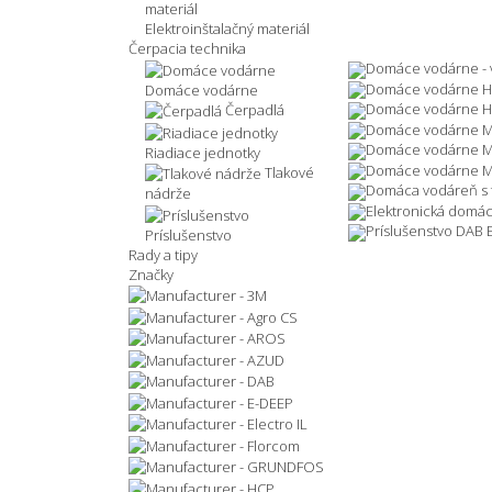
Elektroinštalačný materiál
Čerpacia technika
Domáce vodárne - 
Domáce vodárne 
Domáce vodárne
Domáce vodárne H
Čerpadlá
Domáce vodárne M
Domáce vodárne M
Riadiace jednotky
Domáce vodárne 
Tlakové
Domáca vodáreň s
nádrže
Elektronická domá
Príslušenstvo DAB
Príslušenstvo
Rady a tipy
Značky