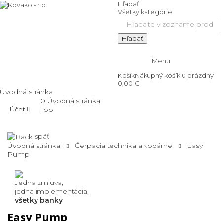
Hľadať
Všetky kategórie
Hľadať
Menu
Košík
Nákupný košík
0
prázdny
0,00 €
Úvodná stránka
0
Úvodná stránka
Účet
Top
späť
Úvodná stránka
Čerpacia technika a vodárne
Easy
Pump
Jedna zmluva,
jedna implementácia,
všetky banky
Easy Pump