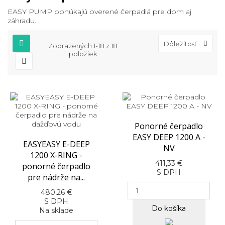
EASY PUMP ponúkajú overené čerpadlá pre dom aj
záhradu.
Dôležitosť
Zobrazených 1-18 z 18
položiek
Ponorné čerpadlo
EASY DEEP 1200 A -
EASYEASY E-DEEP
NV
1200 X-RING -
411,33 €
ponorné čerpadlo
S DPH
pre nádrže na...
480,26 €
S DPH
Do košíka
Na sklade