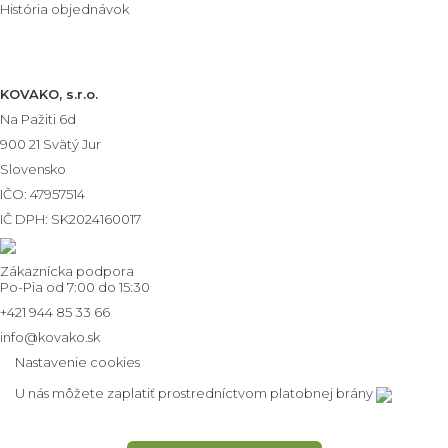
História objednávok
Informácie o E-shope
KOVAKO, s.r.o.
Na Pažiti
6d
900 21
Svätý Jur
Slovensko
IČO: 47957514
IČ DPH: SK2024160017
Zákaznícka podpora
Po-Pia od 7:00 do 15:30
+421 944 85 33 66
info@kovako.sk
Nastavenie cookies
U nás môžete zaplatiť prostredníctvom platobnej brány