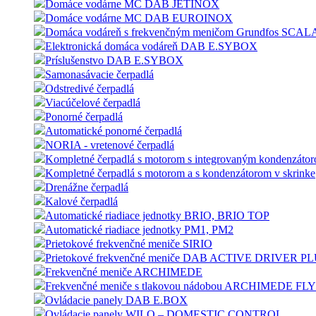
Domáce vodárne MC DAB JETINOX
Domáce vodárne MC DAB EUROINOX
Domáca vodáreň s frekvenčným meničom Grundfos SCAL
Elektronická domáca vodáreň DAB E.SYBOX
Príslušenstvo DAB E.SYBOX
Samonasávacie čerpadlá
Odstredivé čerpadlá
Viacúčelové čerpadlá
Ponorné čerpadlá
Automatické ponorné čerpadlá
NORIA - vretenové čerpadlá
Kompletné čerpadlá s motorom s integrovaným kondenzáto
Kompletné čerpadlá s motorom a s kondenzátorom v skrinke
Drenážne čerpadlá
Kalové čerpadlá
Automatické riadiace jednotky BRIO, BRIO TOP
Automatické riadiace jednotky PM1, PM2
Prietokové frekvenčné meniče SIRIO
Prietokové frekvenčné meniče DAB ACTIVE DRIVER P
Frekvenčné meniče ARCHIMEDE
Frekvenčné meniče s tlakovou nádobou ARCHIMEDE F
Ovládacie panely DAB E.BOX
Ovládacie panely WILO – DOMESTIC CONTROL