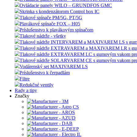
Ovládacie panely WILO – GRUNDFOS GMC
Skrinka s kondenzátorom Control box IC
Tlakové spínače PM/5G, PT/5G
Plavákové spínače FOX – H05
Príslušenstvo k plavákovým spínačom
Tlakové nádrže - všetky
Tlakové nádrže INTERVAREM a MAXIVAREM LS s gumový
Tlakové nádrže EXTRAVAREM a MAXIVAREM LR s gumov
Tlakové nádrže EXTRAVAREM LC s gumovým vakom pre
Tlakové nádrže SOLARVAREM CE s gumovým vakom pre s
Vodárenský set MAXIVAREM LS
Príslušenstvo k čerpadlám
Filtre
Redukčné ventily
Rady a tipy
Značky