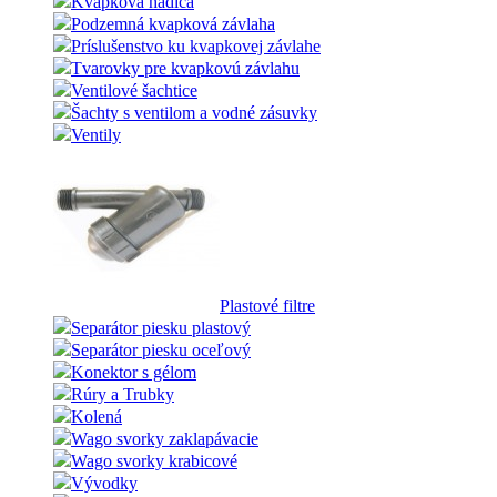
Kvapková hadica
Podzemná kvapková závlaha
Príslušenstvo ku kvapkovej závlahe
Tvarovky pre kvapkovú závlahu
Ventilové šachtice
Šachty s ventilom a vodné zásuvky
Ventily
Plastové filtre
Separátor piesku plastový
Separátor piesku oceľový
Konektor s gélom
Rúry a Trubky
Kolená
Wago svorky zaklapávacie
Wago svorky krabicové
Vývodky