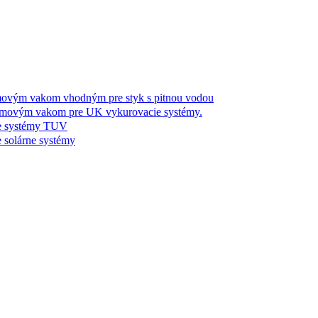
m vakom vhodným pre styk s pitnou vodou
ým vakom pre UK vykurovacie systémy.
 systémy TUV
olárne systémy