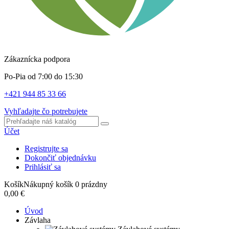
Zákaznícka podpora
Po-Pia od 7:00 do 15:30
+421 944 85 33 66
Vyhľadajte čo potrebujete
Účet
Registrujte sa
Dokončiť objednávku
Prihlásiť sa
Košík
Nákupný košík
0
prázdny
0,00 €
Úvod
Závlaha