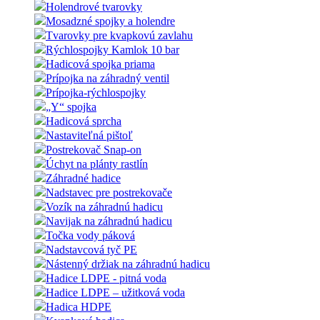
Holendrové tvarovky
Mosadzné spojky a holendre
Tvarovky pre kvapkovú zavlahu
Rýchlospojky Kamlok 10 bar
Hadicová spojka priama
Prípojka na záhradný ventil
Prípojka-rýchlospojky
„Y“ spojka
Hadicová sprcha
Nastaviteľná pištoľ
Postrekovač Snap-on
Úchyt na plánty rastlín
Záhradné hadice
Nadstavec pre postrekovače
Vozík na záhradnú hadicu
Navijak na záhradnú hadicu
Točka vody páková
Nadstavcová tyč PE
Nástenný držiak na záhradnú hadicu
Hadice LDPE - pitná voda
Hadice LDPE – užitková voda
Hadica HDPE