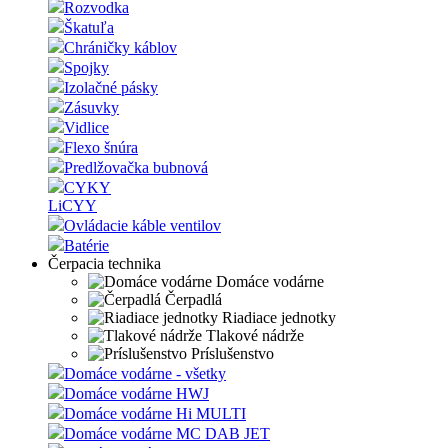
Rozvodka
Škatuľa
Chráničky káblov
Spojky
Izolačné pásky
Zásuvky
Vidlice
Flexo šnúra
Predlžovačka bubnová
CYKY
LiCYY
Ovládacie káble ventilov
Batérie
Čerpacia technika
Domáce vodárne
Čerpadlá
Riadiace jednotky
Tlakové nádrže
Príslušenstvo
Domáce vodárne - všetky
Domáce vodárne HWJ
Domáce vodárne Hi MULTI
Domáce vodárne MC DAB JET