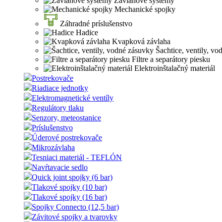
Závlahové systémy
Mechanické spojky
Záhradné príslušenstvo
Hadice
Kvapková závlaha
Šachtice, ventily, vo
Filtre a separátory piesku
Elektroinštalačný materiál
Postrekovače
Riadiace jednotky
Elektromagnetické ventíly
Regulátory tlaku
Senzory, meteostanice
Príslušenstvo
Úderové postrekovače
Mikrozávlaha
Tesniaci materiál - TEFLÓN
Navŕtavacie sedlo
Quick joint spojky (6 bar)
Tlakové spojky (10 bar)
Tlakové spojky (16 bar)
Spojky Connecto (12,5 bar)
Závitové spojky a tvarovky