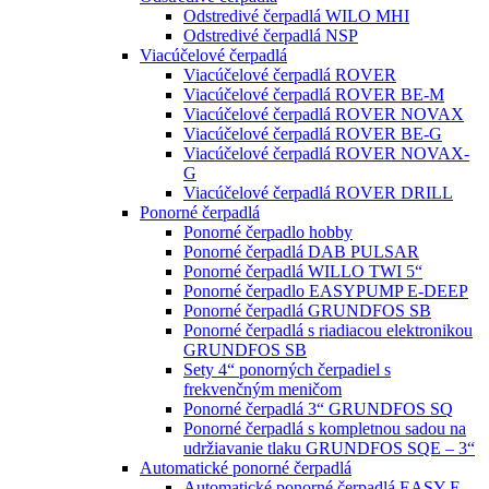
Odstredivé čerpadlá WILO MHI
Odstredivé čerpadlá NSP
Viacúčelové čerpadlá
Viacúčelové čerpadlá ROVER
Viacúčelové čerpadlá ROVER BE-M
Viacúčelové čerpadlá ROVER NOVAX
Viacúčelové čerpadlá ROVER BE-G
Viacúčelové čerpadlá ROVER NOVAX-
G
Viacúčelové čerpadlá ROVER DRILL
Ponorné čerpadlá
Ponorné čerpadlo hobby
Ponorné čerpadlá DAB PULSAR
Ponorné čerpadlá WILLO TWI 5“
Ponorné čerpadlo EASYPUMP E-DEEP
Ponorné čerpadlá GRUNDFOS SB
Ponorné čerpadlá s riadiacou elektronikou
GRUNDFOS SB
Sety 4“ ponorných čerpadiel s
frekvenčným meničom
Ponorné čerpadlá 3“ GRUNDFOS SQ
Ponorné čerpadlá s kompletnou sadou na
udržiavanie tlaku GRUNDFOS SQE – 3“
Automatické ponorné čerpadlá
Automatické ponorné čerpadlá EASY E-