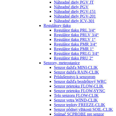
Náhradné diely PGV JT
Náhradné diely PGV
Náhradné diely PGV-151
Náhradné diely PGV-201
Náhradné diely ICV-301
Regulátory tlaku
Regulátor tlaku PRL 3/4“
Regulátor tlaku PRLV 3/4“
Regulátor tlaku PRLV 1“
Regulátor tlaku PMR 3/4“
Regulátor tlaku PMR 1“
Regulátor tlaku PRLG 3/4“
Regulátor tlaku PRU 2“
Senzory, meteostanice
Senzor dažďa MINI-CLIK
Senzor dažďa RAIN-CLIK
Príslušenstvo k senzorom
Senzor dažďa bezdrôtový WRC
Senzor prietoku FLOW-CLIK
Senzor prietoku FLOW-SYNC
Telo senzoru FLOW-CLIK
Senzor vetra WIND-CLIK
Senzor teploty FREEZE-CLIK
Senzor pôdnej vlhkosti SOIL-CLIK
Snímač SCPROBE pre senzor