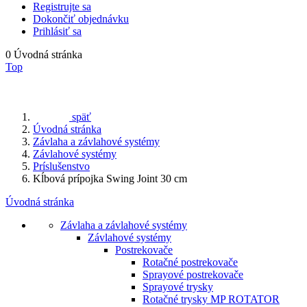
Registrujte sa
Dokončiť objednávku
Prihlásiť sa
0
Úvodná stránka
Top
späť
Úvodná stránka
Závlaha a závlahové systémy
Závlahové systémy
Príslušenstvo
Kĺbová prípojka Swing Joint 30 cm
Úvodná stránka
Závlaha a závlahové systémy
Závlahové systémy
Postrekovače
Rotačné postrekovače
Sprayové postrekovače
Sprayové trysky
Rotačné trysky MP ROTATOR