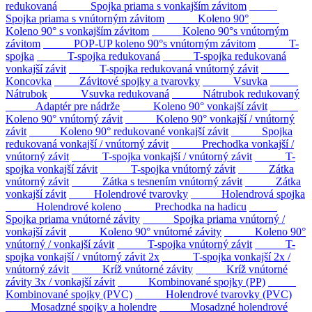
redukovaná
Spojka priama s vonkajším závitom
Spojka priama s vnútorným závitom
Koleno 90°
Koleno 90° s vonkajším závitom
Koleno 90°s vnútorným
závitom
POP-UP koleno 90°s vnútorným závitom
T-
spojka
T-spojka redukovaná
T-spojka redukovaná
vonkajší závit
T-spojka redukovaná vnútorný závit
Koncovka
Závitové spojky a tvarovky
Vsuvka
Nátrubok
Vsuvka redukovaná
Nátrubok redukovaný
Adaptér pre nádrže
Koleno 90° vonkajší závit
Koleno 90° vnútorný závit
Koleno 90° vonkajší / vnútorný
závit
Koleno 90° redukované vonkajší závit
Spojka
redukovaná vonkajší / vnútorný závit
Prechodka vonkajší /
vnútorný závit
T-spojka vonkajší / vnútorný závit
T-
spojka vonkajší závit
T-spojka vnútorný závit
Zátka
vnútorný závit
Zátka s tesnením vnútorný závit
Zátka
vonkajší závit
Holendrové tvarovky
Holendrová spojka
Holendrové koleno
Prechodka na hadicu
Spojka priama vnútorné závity
Spojka priama vnútorný /
vonkajší závit
Koleno 90° vnútorné závity
Koleno 90°
vnútorný / vonkajší závit
T-spojka vnútorný závit
T-
spojka vonkajší / vnútorný závit 2x
T-spojka vonkajší 2x /
vnútorný závit
Kríž vnútorné závity
Kríž vnútorné
závity 3x / vonkajší závit
Kombinované spojky (PP)
Kombinované spojky (PVC)
Holendrové tvarovky (PVC)
Mosadzné spojky a holendre
Mosadzné holendrové