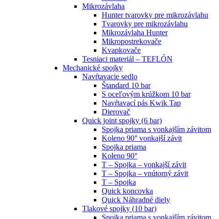
Mikrozávlaha
Hunter tvarovky pre mikrozávlahu
Tvarovky pre mikrozávlahu
Mikrozávlaha Hunter
Mikropostrekovače
Kvapkovače
Tesniaci materiál – TEFLÓN
Mechanické spojky
Navŕtavacie sedlo
Štandard 10 bar
S oceľovým krúžkom 10 bar
Navŕtavací pás Kwik Tap
Dierovač
Quick joint spojky (6 bar)
Spojka priama s vonkajším závitom
Koleno 90° vonkajší závit
Spojka priama
Koleno 90°
T – Spojka – vonkajší závit
T – Spojka – vnútorný závit
T – Spojka
Quick koncovka
Quick Náhradné diely
Tlakové spojky (10 bar)
Spojka priama s vonkajším závitom