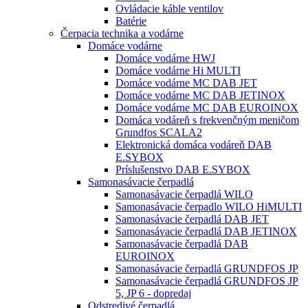
Ovládacie káble ventilov
Batérie
Čerpacia technika a vodárne
Domáce vodárne
Domáce vodárne HWJ
Domáce vodárne Hi MULTI
Domáce vodárne MC DAB JET
Domáce vodárne MC DAB JETINOX
Domáce vodárne MC DAB EUROINOX
Domáca vodáreň s frekvenčným meničom
Grundfos SCALA2
Elektronická domáca vodáreň DAB
E.SYBOX
Príslušenstvo DAB E.SYBOX
Samonasávacie čerpadlá
Samonasávacie čerpadlá WILO
Samonasávacie čerpadlo WILO HiMULTI
Samonasávacie čerpadlá DAB JET
Samonasávacie čerpadlá DAB JETINOX
Samonasávacie čerpadlá DAB
EUROINOX
Samonasávacie čerpadlá GRUNDFOS JP
Samonasávacie čerpadlá GRUNDFOS JP
5, JP 6 - dopredaj
Odstredivé čerpadlá