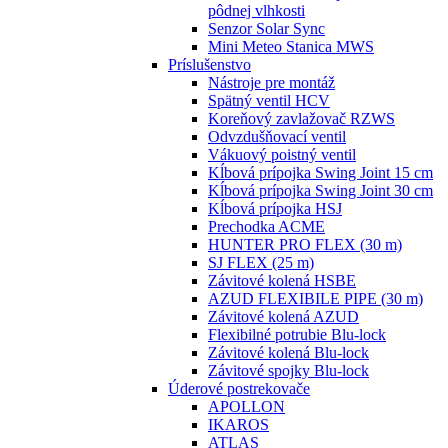
pôdnej vlhkosti
Senzor Solar Sync
Mini Meteo Stanica MWS
Príslušenstvo
Nástroje pre montáž
Spätný ventil HCV
Koreňový zavlažovač RZWS
Odvzdušňovací ventil
Vákuový poistný ventil
Kĺbová prípojka Swing Joint 15 cm
Kĺbová prípojka Swing Joint 30 cm
Kĺbová prípojka HSJ
Prechodka ACME
HUNTER PRO FLEX (30 m)
SJ FLEX (25 m)
Závitové kolená HSBE
AZUD FLEXIBILE PIPE (30 m)
Závitové kolená AZUD
Flexibilné potrubie Blu-lock
Závitové kolená Blu-lock
Závitové spojky Blu-lock
Úderové postrekovače
APOLLON
IKAROS
ATLAS