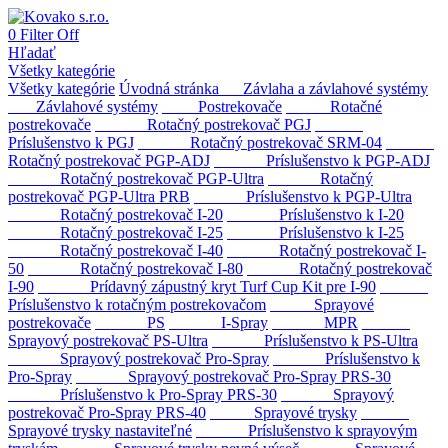
0
Filter
Off
Hľadať
Všetky kategórie
Všetky kategórie
Úvodná stránka
Závlaha a závlahové systémy
Závlahové systémy
Postrekovače
Rotačné
postrekovače
Rotačný postrekovač PGJ
Príslušenstvo k PGJ
Rotačný postrekovač SRM-04
Rotačný postrekovač PGP-ADJ
Príslušenstvo k PGP-ADJ
Rotačný postrekovač PGP-Ultra
Rotačný
postrekovač PGP-Ultra PRB
Príslušenstvo k PGP-Ultra
Rotačný postrekovač I-20
Príslušenstvo k I-20
Rotačný postrekovač I-25
Príslušenstvo k I-25
Rotačný postrekovač I-40
Rotačný postrekovač I-
50
Rotačný postrekovač I-80
Rotačný postrekovač
I-90
Prídavný zápustný kryt Turf Cup Kit pre I-90
Príslušenstvo k rotačným postrekovačom
Sprayové
postrekovače
PS
I-Spray
MPR
Sprayový postrekovač PS-Ultra
Príslušenstvo k PS-Ultra
Sprayový postrekovač Pro-Spray
Príslušenstvo k
Pro-Spray
Sprayový postrekovač Pro-Spray PRS-30
Príslušenstvo k Pro-Spray PRS-30
Sprayový
postrekovač Pro-Spray PRS-40
Sprayové trysky
Sprayové trysky nastaviteľné
Príslušenstvo k sprayovým