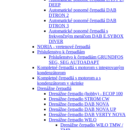
DEEP
Automatické ponorné čerpadlá DAB
DTRON 2
Automatické ponorné čerpadlá DAB
DTRON 3
Automatické ponorné čerpadlá s
frekvenčným meničom DAB E.SYBOX
DIVER
NORIA - vretenové čerpadlá
Príslušenstvo k čerpadlám
Príslušenstvo k čerpadlám GRUNDFOS
SEG, SEG AUTOADAPT
Kompletné čerpadlá s motorom s integrovaným
kondenzátorom
Kompletné čerpadlá s motorom a s
kondenzátorom v skrinke
Drenážne čerpadlá
Drenážne čerpadlo (hobby) - ECOP 100
Drenážne čerpadlo STROM CW
Drenážne čerpadlo DAB NOVA
Drenážne čerpadlo DAB NOVA UP
Drenážne čerpadlo DAB VERTY NOVA
Drenážne čerpadlo WILO
Drenážne čerpadlo WILO TMW /