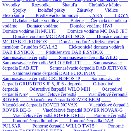
Vývodky
Rozvodka
Škatuľa
Chráničky káblov
Spojky
Izolačné pásky
Zásuvky
Vidlice
Flexo šnúra
Predlžovačka bubnová
CYKY
LiCYY
Ovládacie káble ventilov
Batérie
Čerpacia technika a
vodárne
Domáce vodárne
Domáce vodárne HWJ
Domáce vodárne Hi MULTI
Domáce vodárne MC DAB JET
Domáce vodárne MC DAB JETINOX
Domáce vodárne
MC DAB EUROINOX
Domáca vodáreň s frekvenčným
meničom Grundfos SCALA2
Elektronická domáca vodáreň
DAB E.SYBOX
Príslušenstvo DAB E.SYBOX
Samonasávacie čerpadlá
Samonasávacie čerpadlá WILO
Samonasávacie čerpadlo WILO HiMULTI
Samonasávacie
čerpadlá DAB JET
Samonasávacie čerpadlá DAB JETINOX
Samonasávacie čerpadlá DAB EUROINOX
Samonasávacie čerpadlá GRUNDFOS JP
Samonasávacie
čerpadlá GRUNDFOS JP 5, JP 6 - dopredaj
Odstredivé
čerpadlá
Odstredivé čerpadlá WILO MHI
Odstredivé
čerpadlá NSP
Viacúčelové čerpadlá
Viacúčelové čerpadlá
ROVER
Viacúčelové čerpadlá ROVER BE-M
Viacúčelové čerpadlá ROVER NOVAX
Viacúčelové čerpadlá
ROVER BE-G
Viacúčelové čerpadlá ROVER NOVAX-G
Viacúčelové čerpadlá ROVER DRILL
Ponorné čerpadlá
Ponorné čerpadlo hobby
Ponorné čerpadlá DAB
PULSAR
Ponorné čerpadlá WILLO TWI 5“
Ponorné