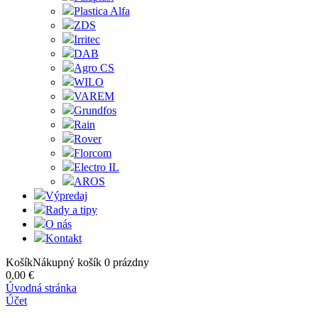
Plastica Alfa
ZDS
Irritec
DAB
Agro CS
WILO
VAREM
Grundfos
Rain
Rover
Florcom
Electro IL
AROS
Výpredaj
Rady a tipy
O nás
Kontakt
Košík
Nákupný košík
0
prázdny
0,00 €
Úvodná stránka
Účet