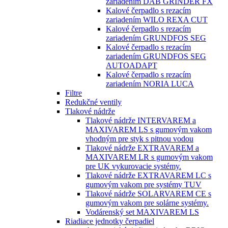
zariadením DAB GRINDER FX
Kalové čerpadlo s rezacím
zariadením WILO REXA CUT
Kalové čerpadlo s rezacím
zariadením GRUNDFOS SEG
Kalové čerpadlo s rezacím
zariadením GRUNDFOS SEG
AUTOADAPT
Kalové čerpadlo s rezacím
zariadením NORIA LUCA
Filtre
Redukčné ventily
Tlakové nádrže
Tlakové nádrže INTERVAREM a
MAXIVAREM LS s gumovým vakom
vhodným pre styk s pitnou vodou
Tlakové nádrže EXTRAVAREM a
MAXIVAREM LR s gumovým vakom
pre UK vykurovacie systémy.
Tlakové nádrže EXTRAVAREM LC s
gumovým vakom pre systémy TUV
Tlakové nádrže SOLARVAREM CE s
gumovým vakom pre solárne systémy.
Vodárenský set MAXIVAREM LS
Riadiace jednotky čerpadiel