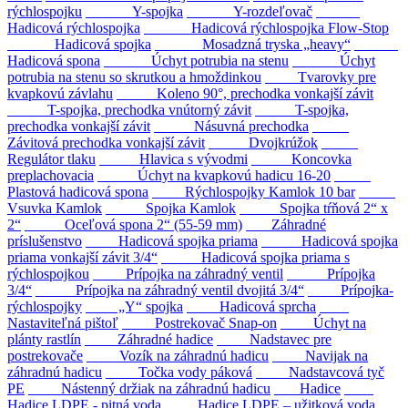
rýchlospojku
Y-spojka
Y-rozdeľovač
Hadicová rýchlospojka
Hadicová rýchlospojka Flow-Stop
Hadicová spojka
Mosadzná tryska „heavy“
Hadicová spona
Úchyt potrubia na stenu
Úchyt
potrubia na stenu so skrutkou a hmoždinkou
Tvarovky pre
kvapkovú závlahu
Koleno 90°, prechodka vonkajší závit
T-spojka, prechodka vnútorný závit
T-spojka,
prechodka vonkajší závit
Násuvná prechodka
Závitová prechodka vonkajší závit
Dvojkrúžok
Regulátor tlaku
Hlavica s vývodmi
Koncovka
preplachovacia
Úchyt na kvapkovú hadicu 16-20
Plastová hadicová spona
Rýchlospojky Kamlok 10 bar
Vsuvka Kamlok
Spojka Kamlok
Spojka tŕňová 2“ x
2“
Oceľová spona 2“ (55-59 mm)
Záhradné
príslušenstvo
Hadicová spojka priama
Hadicová spojka
priama vonkajší závit 3/4“
Hadicová spojka priama s
rýchlospojkou
Prípojka na záhradný ventil
Prípojka
3/4“
Prípojka na záhradný ventil dvojitá 3/4“
Prípojka-
rýchlospojky
„Y“ spojka
Hadicová sprcha
Nastaviteľná pištoľ
Postrekovač Snap-on
Úchyt na
plánty rastlín
Záhradné hadice
Nadstavec pre
postrekovače
Vozík na záhradnú hadicu
Navijak na
záhradnú hadicu
Točka vody páková
Nadstavcová tyč
PE
Nástenný držiak na záhradnú hadicu
Hadice
Hadice LDPE - pitná voda
Hadice LDPE – užitková voda