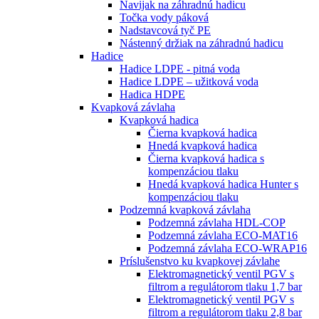
Navijak na záhradnú hadicu
Točka vody páková
Nadstavcová tyč PE
Nástenný držiak na záhradnú hadicu
Hadice
Hadice LDPE - pitná voda
Hadice LDPE – užitková voda
Hadica HDPE
Kvapková závlaha
Kvapková hadica
Čierna kvapková hadica
Hnedá kvapková hadica
Čierna kvapková hadica s
kompenzáciou tlaku
Hnedá kvapková hadica Hunter s
kompenzáciou tlaku
Podzemná kvapková závlaha
Podzemná závlaha HDL-COP
Podzemná závlaha ECO-MAT16
Podzemná závlaha ECO-WRAP16
Príslušenstvo ku kvapkovej závlahe
Elektromagnetický ventil PGV s
filtrom a regulátorom tlaku 1,7 bar
Elektromagnetický ventil PGV s
filtrom a regulátorom tlaku 2,8 bar