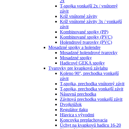
2x
T-spojka vonkajší 2x / vnútorný
závit
Kríž vnútorné závity
Kríž vnútorné závity 3x / vonkajší
závit
Kombinované spojky (PP)
Kombinované spojky (PVC)
Holendrové tvarovky (PVC)
Mosadzné spojky a holendre
Mosadzné holendrové tvarovky
Mosadzné spojky
Hadicové GEKA spojky
Tvarovky pre kvapkovú závlahu
Koleno 90°, prechodka vonkajší
závit
T-spojka, prechodka vnútorný závit
T-spojka, prechodka vonkajší závit
Násuvná prechodka
Závitová prechodka vonkajší závit
Dvojkrúžok
Regulátor tlaku
Hlavica s vývodmi
Koncovka preplachovacia
Úchyt na kvapkovú hadicu 16-20