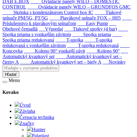
DAB E.BOX
Ovládacie panely WILO – DOMESTIC
CONTROL
Ovládacie panely WILO – GRUNDFOS GMC
Skrinka s kondenzátorom Control box IC
Tlakové
spínače PM/5G, PT/5G
Plavákové spínače FOX – H05
Príslušenstvo k plavákovým spínačom
Easy Pump
Obehové čerpadlá
Výpredaj
Tlakové spojky (4 bar)
Spojka priama s vonkajším závitom
Spojka priama
Spojka priama redukovaná
T-spojka
T-spojka
redukovaná s vonkajším závitom
T-spojka redukovaná
Koncovka
Koleno 90° vonkajší závit
Koleno 90°
Automatický kvapkový set
Automatický kvapkový set –
čierny A
Automatický kvapkový set – biely A
Novinky
Hľadať
Menu
Kovako
Úvod
Závlaha
Čerpacia technika
Značky
Hunter
Palaplast