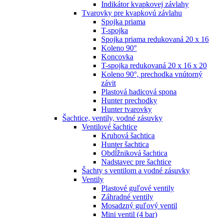
Indikátor kvapkovej závlahy
Tvarovky pre kvapkovú závlahu
Spojka priama
T-spojka
Spojka priama redukovaná 20 x 16
Koleno 90°
Koncovka
T-spojka redukovaná 20 x 16 x 20
Koleno 90°, prechodka vnútorný
závit
Plastová hadicová spona
Hunter prechodky
Hunter tvarovky
Šachtice, ventily, vodné zásuvky
Ventilové šachtice
Kruhová šachtica
Hunter šachtica
Obdĺžniková šachtica
Nadstavec pre šachtice
Šachty s ventilom a vodné zásuvky
Ventily
Plastové guľové ventily
Záhradné ventily
Mosadzný guľový ventil
Mini ventil (4 bar)