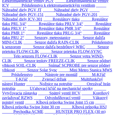
Elektromagnetické ventily PGV
Elektromagnetické ventily
ICV
Príslušenstvo k elektromagnetickým ventilom
Náhradné diely PGV JT
Náhradné diely PGV
Náhradné diely PGV-151
Náhradné diely PGV-201
Náhradné diely ICV-301
Regulátory tlaku
Regulátor
tlaku PRL 3/4“
Regulátor tlaku PRLV 3/4“
Regulátor
tlaku PRLV 1“
Regulátor tlaku PMR 3/4“
Regulátor
tlaku PMR 1“
Regulátor tlaku PRLG 3/4“
Regulátor
tlaku PRU 2“
Senzory, meteostanice
Senzor dažďa
MINI-CLIK
Senzor dažďa RAIN-CLIK
Príslušenstvo
k senzorom
Senzor dažďa bezdrôtový WRC
Senzor
prietoku FLOW-CLIK
Senzor prietoku FLOW-SYNC
Telo senzoru FLOW-CLIK
Senzor vetra WIND-
CLIK
Senzor teploty FREEZE-CLIK
Senzor pôdnej
vlhkosti SOIL-CLIK
Snímač SCPROBE pre senzor pôdnej
vlhkosti
Senzor Solar Sync
Mini Meteo Stanica MWS
Príslušenstvo
Nástroje pre montáž
M-Kľúč
T-Kľúč
Zvierací držiak
Multifunkčný
nástroj Hunter
Nožnice na potrubie
Orezávač hrán
potrubia
Uťahovací kľúč na mechanické spojky
Vytyčovacia zástavka
Spätný ventil HCV
Koreňový
zavlažovač RZWS
Odvzdušňovací ventil
Vákuový
poistný ventil
Kĺbová prípojka Swing Joint 15 cm
Kĺbová prípojka Swing Joint 30 cm
Kĺbová prípojka HSJ
Prechodka ACME
HUNTER PRO FLEX (30 m)