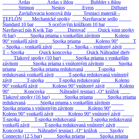
Ardas
Ardas s ihlou
Bubbler s ihlou
Strimon
Nestos
Evros
Diffuser
Zavlažovacia koncová ihla
Tesniaci materiál –
TEFLÓN
Mechanické spojky
Navŕtavacie sedlo
Štandard 10 bar
S oceľovým krúžkom 10 bar
Navŕtavací pás Kwik Tap
Dierovač
Quick joint spojky
(6 bar)
Spojka priama s vonkajším závitom
Koleno
90° vonkajší závit
Spojka priama
Koleno 90°
T
– Spojka – vonkajší závit
T – Spojka – vnútorný závit
T – Spojka
Quick koncovka
Quick Náhradné diely
Tlakové spojky (10 bar)
Spojka priama s vonkajším
závitom
Spojka priama s vnútorným závitom
Spojka
priama
Spojka priama redukovaná
T-spojka
redukovaná vonkajší závit
T-spojka redukovaná vnútorný
závit
T-spojka
T-spojka redukovaná
Koleno
90° vonkajší závit
Koleno 90° vnútorný závit
Koleno
90°
Koncovka
Náhradný tesniaci „O“ krúžok
Tlakové spojky (16 bar)
Spojka priama
Spojka priama
redukovaná
Spojka priama s vonkajším závitom
Spojka priama s vnútorným závitom
Koleno 90°
Koleno 90° vonkajší závit
Koleno 90° vnútorný závit
T-spojka
T-spojka redukovaná
T-spojka redukovaná
vonkajší závit
T-spojka redukovaná vnútorný závit
Koncovka
Náhradný tesniaci „O“ krúžok
Spojky
Connecto (12,5 bar)
Spojka priama
Spojka priama