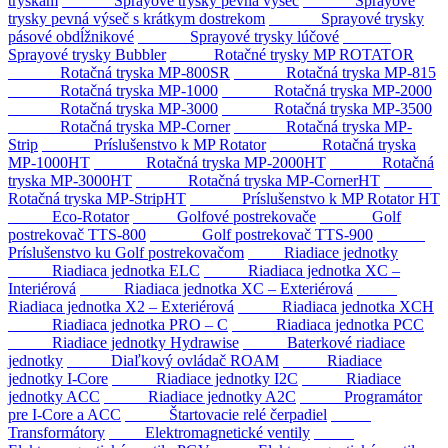
tryskám
Sprayové trysky pevná výseč
Sprayové
trysky pevná výseč s krátkym dostrekom
Sprayové trysky
pásové obdĺžnikové
Sprayové trysky lúčové
Sprayové trysky Bubbler
Rotačné trysky MP ROTATOR
Rotačná tryska MP-800SR
Rotačná tryska MP-815
Rotačná tryska MP-1000
Rotačná tryska MP-2000
Rotačná tryska MP-3000
Rotačná tryska MP-3500
Rotačná tryska MP-Corner
Rotačná tryska MP-
Strip
Príslušenstvo k MP Rotator
Rotačná tryska
MP-1000HT
Rotačná tryska MP-2000HT
Rotačná
tryska MP-3000HT
Rotačná tryska MP-CornerHT
Rotačná tryska MP-StripHT
Príslušenstvo k MP Rotator HT
Eco-Rotator
Golfové postrekovače
Golf
postrekovač TTS-800
Golf postrekovač TTS-900
Príslušenstvo ku Golf postrekovačom
Riadiace jednotky
Riadiaca jednotka ELC
Riadiaca jednotka XC –
Interiérová
Riadiaca jednotka XC – Exteriérová
Riadiaca jednotka X2 – Exteriérová
Riadiaca jednotka XCH
Riadiaca jednotka PRO – C
Riadiaca jednotka PCC
Riadiace jednotky Hydrawise
Baterkové riadiace
jednotky
Diaľkový ovládač ROAM
Riadiace
jednotky I-Core
Riadiace jednotky I2C
Riadiace
jednotky ACC
Riadiace jednotky A2C
Programátor
pre I-Core a ACC
Štartovacie relé čerpadiel
Transformátory
Elektromagnetické ventily