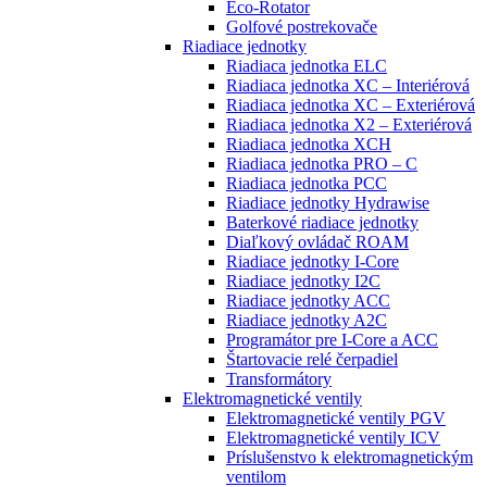
Eco-Rotator
Golfové postrekovače
Riadiace jednotky
Riadiaca jednotka ELC
Riadiaca jednotka XC – Interiérová
Riadiaca jednotka XC – Exteriérová
Riadiaca jednotka X2 – Exteriérová
Riadiaca jednotka XCH
Riadiaca jednotka PRO – C
Riadiaca jednotka PCC
Riadiace jednotky Hydrawise
Baterkové riadiace jednotky
Diaľkový ovládač ROAM
Riadiace jednotky I-Core
Riadiace jednotky I2C
Riadiace jednotky ACC
Riadiace jednotky A2C
Programátor pre I-Core a ACC
Štartovacie relé čerpadiel
Transformátory
Elektromagnetické ventily
Elektromagnetické ventily PGV
Elektromagnetické ventily ICV
Príslušenstvo k elektromagnetickým
ventilom