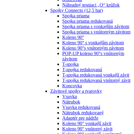
Náhradný tesniaci „O“ krúžok
Spojky Connecto (12,5 bar)
Spojka priama
Spojka priama redukovaná
Spojka priama s vonkajším závitom
Spojka priama s vnútorným závitom
Koleno 90°
Koleno 90° s vonkajším závitom
Koleno 90°s vnútorným závitom
POP-UP koleno 90°s vnútorným
závitom
T-spojka
T-spojka redukovaná
T-spojka redukovaná vonkajší závit
T-spojka redukovaná vnútorný závit
Koncovka
Závitové spojky a tvarovky
Vsuvka
Nátrubok
Vsuvka redukovaná
Nátrubok redukovaný
Adaptér pre nádrže
Koleno 90° vonkajší závit
Koleno 90° vnútorný závit