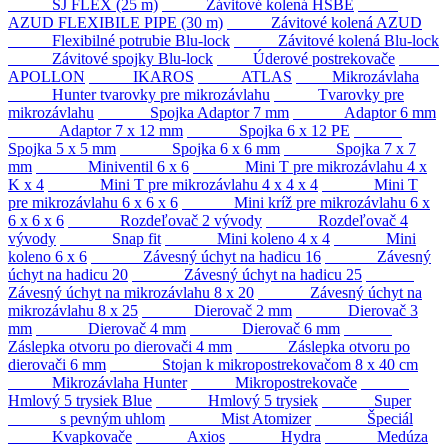
SJ FLEX (25 m)
Závitové kolená HSBE
AZUD FLEXIBILE PIPE (30 m)
Závitové kolená AZUD
Flexibilné potrubie Blu-lock
Závitové kolená Blu-lock
Závitové spojky Blu-lock
Úderové postrekovače
APOLLON
IKAROS
ATLAS
Mikrozávlaha
Hunter tvarovky pre mikrozávlahu
Tvarovky pre
mikrozávlahu
Spojka Adaptor 7 mm
Adaptor 6 mm
Adaptor 7 x 12 mm
Spojka 6 x 12 PE
Spojka 5 x 5 mm
Spojka 6 x 6 mm
Spojka 7 x 7
mm
Miniventil 6 x 6
Mini T pre mikrozávlahu 4 x
K x 4
Mini T pre mikrozávlahu 4 x 4 x 4
Mini T
pre mikrozávlahu 6 x 6 x 6
Mini kríž pre mikrozávlahu 6 x
6 x 6 x 6
Rozdeľovač 2 vývody
Rozdeľovač 4
vývody
Snap fit
Mini koleno 4 x 4
Mini
koleno 6 x 6
Závesný úchyt na hadicu 16
Závesný
úchyt na hadicu 20
Závesný úchyt na hadicu 25
Závesný úchyt na mikrozávlahu 8 x 20
Závesný úchyt na
mikrozávlahu 8 x 25
Dierovač 2 mm
Dierovač 3
mm
Dierovač 4 mm
Dierovač 6 mm
Záslepka otvoru po dierovači 4 mm
Záslepka otvoru po
dierovači 6 mm
Stojan k mikropostrekovačom 8 x 40 cm
Mikrozávlaha Hunter
Mikropostrekovače
Hmlový 5 trysiek Blue
Hmlový 5 trysiek
Super
s pevným uhlom
Mist Atomizer
Špeciál
Kvapkovače
Axios
Hydra
Medúza