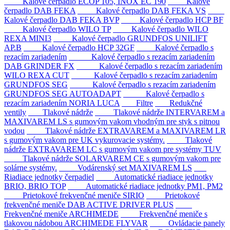
Kalové čerpadlo ECOP 105, INOX EC 190
Kalové
čerpadlo DAB FEKA
Kalové čerpadlo DAB FEKA VS
Kalové čerpadlo DAB FEKA BVP
Kalové čerpadlo HCP BF
Kalové čerpadlo WILO TP
Kalové čerpadlo WILO
REXA MINI3
Kalové čerpadlo GRUNDFOS UNILIFT
AP.B
Kalové čerpadlo HCP 32GF
Kalové čerpadlo s
rezacím zariadením
Kalové čerpadlo s rezacím zariadením
DAB GRINDER FX
Kalové čerpadlo s rezacím zariadením
WILO REXA CUT
Kalové čerpadlo s rezacím zariadením
GRUNDFOS SEG
Kalové čerpadlo s rezacím zariadením
GRUNDFOS SEG AUTOADAPT
Kalové čerpadlo s
rezacím zariadením NORIA LUCA
Filtre
Redukčné
ventily
Tlakové nádrže
Tlakové nádrže INTERVAREM a
MAXIVAREM LS s gumovým vakom vhodným pre styk s pitnou
vodou
Tlakové nádrže EXTRAVAREM a MAXIVAREM LR
s gumovým vakom pre UK vykurovacie systémy.
Tlakové
nádrže EXTRAVAREM LC s gumovým vakom pre systémy TUV
Tlakové nádrže SOLARVAREM CE s gumovým vakom pre
solárne systémy.
Vodárenský set MAXIVAREM LS
Riadiace jednotky čerpadiel
Automatické riadiace jednotky
BRIO, BRIO TOP
Automatické riadiace jednotky PM1, PM2
Prietokové frekvenčné meniče SIRIO
Prietokové
frekvenčné meniče DAB ACTIVE DRIVER PLUS
Frekvenčné meniče ARCHIMEDE
Frekvenčné meniče s
tlakovou nádobou ARCHIMEDE FLYVAR
Ovládacie panely