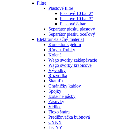
Filtre
Plastové filtre
Plastové 10 bar 2“
Plastové 10 bar 3“
Plastové 8 bar
Separátor piesku plastový
Separátor piesku oceľový
Elektroinštalačný materiál
Konektor s gélom
Rúry a Trubky
Kolená
Wago svorky zaklapávacie
Wago svorky krabicové
Vývodky
Rozvodka
Škatuľa
Chráničky káblov
Spojky
Izolačné pásky
Zásuvky
Vidlice
Flexo šnúra
Predlžovačka bubnová
CYKY
LiCYY