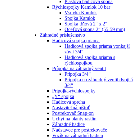
Plastová hadicová spona
Rýchlospojky Kamlok 10 bar
Vsuvka Kamlok
Spojka Kamlok
Spojka tŕňová 2“ x 2“
Oceľová spona 2“ (55-59 mm)
Záhradné príslušenstvo
Hadicová spojka priama
Hadicová spojka priama vonkajší
závit 3/4“
Hadicová spojka priama s
rýchlospojkou
Prípojka na záhradný ventil
Prípojka 3/4“
Prípojka na záhradný ventil dvojitá
3/4“
Prípojka-rýchlospojky
„Y“ spojka
Hadicová sprcha
Nastaviteľná pištoľ
Postrekovač Snap-on
Úchyt na plánty rastlín
Záhradné hadice
Nadstavec pre postrekovače
Vozík na záhradnú hadicu