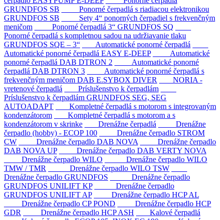
čerpadlo EASYPUMP E-DEEP
Ponorné čerpadlá
GRUNDFOS SB
Ponorné čerpadlá s riadiacou elektronikou
GRUNDFOS SB
Sety 4“ ponorných čerpadiel s frekvenčným
meničom
Ponorné čerpadlá 3“ GRUNDFOS SQ
Ponorné čerpadlá s kompletnou sadou na udržiavanie tlaku
GRUNDFOS SQE – 3“
Automatické ponorné čerpadlá
Automatické ponorné čerpadlá EASY E-DEEP
Automatické
ponorné čerpadlá DAB DTRON 2
Automatické ponorné
čerpadlá DAB DTRON 3
Automatické ponorné čerpadlá s
frekvenčným meničom DAB E.SYBOX DIVER
NORIA -
vretenové čerpadlá
Príslušenstvo k čerpadlám
Príslušenstvo k čerpadlám GRUNDFOS SEG, SEG
AUTOADAPT
Kompletné čerpadlá s motorom s integrovaným
kondenzátorom
Kompletné čerpadlá s motorom a s
kondenzátorom v skrinke
Drenážne čerpadlá
Drenážne
čerpadlo (hobby) - ECOP 100
Drenážne čerpadlo STROM
CW
Drenážne čerpadlo DAB NOVA
Drenážne čerpadlo
DAB NOVA UP
Drenážne čerpadlo DAB VERTY NOVA
Drenážne čerpadlo WILO
Drenážne čerpadlo WILO
TMW / TMR
Drenážne čerpadlo WILO TSW
Drenážne čerpadlo GRUNDFOS
Drenážne čerpadlo
GRUNDFOS UNILIFT KP
Drenážne čerpadlo
GRUNDFOS UNILIFT AP
Drenážne čerpadlo HCP AL
Drenážne čerpadlo CP POND
Drenážne čerpadlo HCP
GDR
Drenážne čerpadlo HCP ASH
Kalové čerpadlá