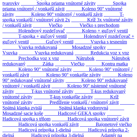
tvarovky
Spojka priama vnútorné závity
Spojka
priama vnútorný / vonkajší závit
Koleno 90° vnútorné
závity
Koleno 90° vnútorný / vonkajší závit
T-
spojka vonkajší / vnútorný závit 2x
Kríž 3x vnútorné závity
/ vonkajší závit
Viečko
Viečko s prechodom
Holendrový rozdeľovač
Koleno + guľový ventil
T-spojka + guľový ventil
Holendrový rozdeľovač +
guľový ventil
Guľový ventil
Vsuvka s tesnením
Vsuvka redukovaná
Mosadzné spojky
Vsuvka
Vsuvka redukovaná
Redukcia voz x vnz
Prechodka voz x vnz
Nátrubok
Nátrubok
redukovaný
Zátka
Viečko
Kontra matka
Koleno 90° vnútorné závity
Koleno 90° vnútorný /
vonkajší závit
Koleno 90° vonkajšie závity
Koleno
90° redukované vnútorné závity
Koleno 90° redukované
vnútorný / vonkajší závit
Koleno 90° nástenné vnútorné
závity
T-kus vnútorné závity
T-kus redukovaný
vnútorné závity
T-kus vonkajšie závity
Kríž
vnútorné závity
Predĺženie vonkajší / vnútorný závit
Spätná klapka zvislá
Spätná klapka vodorovná
Mosadzné sacie koše
Hadicové GEKA spojky
Hadicová spojka s tŕňom
Hadicová spojka vnútorný závit
Hadicová spojka vonkajší závit
Bajonetové viečko
Hadicová prípojka 1-dielná
Hadicová prípojka 2-
dielná
Hadicová prípojka 3-dielná
Adaptér na