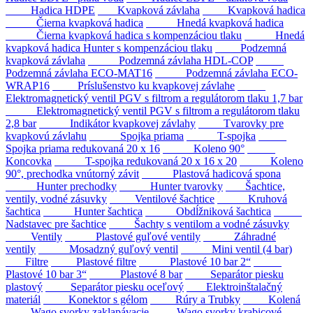
Hadica HDPE
Kvapková závlaha
Kvapková hadica
Čierna kvapková hadica
Hnedá kvapková hadica
Čierna kvapková hadica s kompenzáciou tlaku
Hnedá
kvapková hadica Hunter s kompenzáciou tlaku
Podzemná
kvapková závlaha
Podzemná závlaha HDL-COP
Podzemná závlaha ECO-MAT16
Podzemná závlaha ECO-
WRAP16
Príslušenstvo ku kvapkovej závlahe
Elektromagnetický ventil PGV s filtrom a regulátorom tlaku 1,7 bar
Elektromagnetický ventil PGV s filtrom a regulátorom tlaku
2,8 bar
Indikátor kvapkovej závlahy
Tvarovky pre
kvapkovú závlahu
Spojka priama
T-spojka
Spojka priama redukovaná 20 x 16
Koleno 90°
Koncovka
T-spojka redukovaná 20 x 16 x 20
Koleno
90°, prechodka vnútorný závit
Plastová hadicová spona
Hunter prechodky
Hunter tvarovky
Šachtice,
ventily, vodné zásuvky
Ventilové šachtice
Kruhová
šachtica
Hunter šachtica
Obdĺžniková šachtica
Nadstavec pre šachtice
Šachty s ventilom a vodné zásuvky
Ventily
Plastové guľové ventily
Záhradné
ventily
Mosadzný guľový ventil
Mini ventil (4 bar)
Filtre
Plastové filtre
Plastové 10 bar 2“
Plastové 10 bar 3“
Plastové 8 bar
Separátor piesku
plastový
Separátor piesku oceľový
Elektroinštalačný
materiál
Konektor s gélom
Rúry a Trubky
Kolená
Wago svorky zaklapávacie
Wago svorky krabicové