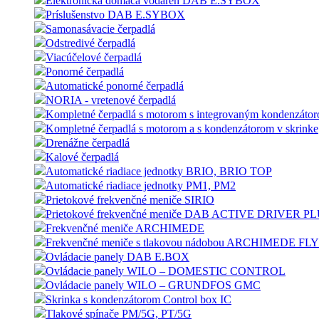
Elektronická domáca vodáreň DAB E.SYBOX
Príslušenstvo DAB E.SYBOX
Samonasávacie čerpadlá
Odstredivé čerpadlá
Viacúčelové čerpadlá
Ponorné čerpadlá
Automatické ponorné čerpadlá
NORIA - vretenové čerpadlá
Kompletné čerpadlá s motorom s integrovaným kondenzáto
Kompletné čerpadlá s motorom a s kondenzátorom v skrinke
Drenážne čerpadlá
Kalové čerpadlá
Automatické riadiace jednotky BRIO, BRIO TOP
Automatické riadiace jednotky PM1, PM2
Prietokové frekvenčné meniče SIRIO
Prietokové frekvenčné meniče DAB ACTIVE DRIVER P
Frekvenčné meniče ARCHIMEDE
Frekvenčné meniče s tlakovou nádobou ARCHIMEDE F
Ovládacie panely DAB E.BOX
Ovládacie panely WILO – DOMESTIC CONTROL
Ovládacie panely WILO – GRUNDFOS GMC
Skrinka s kondenzátorom Control box IC
Tlakové spínače PM/5G, PT/5G