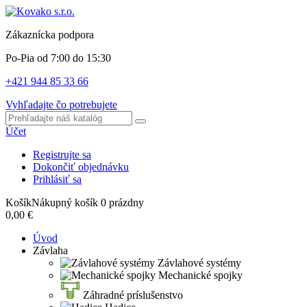
Zákaznícka podpora
Po-Pia od 7:00 do 15:30
+421 944 85 33 66
Vyhľadajte čo potrebujete
Účet
Registrujte sa
Dokončiť objednávku
Prihlásiť sa
Košík
Nákupný košík
0
prázdny
0,00 €
Úvod
Závlaha
Závlahové systémy
Mechanické spojky
Záhradné príslušenstvo