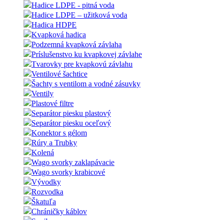
Hadice LDPE - pitná voda
Hadice LDPE – užitková voda
Hadica HDPE
Kvapková hadica
Podzemná kvapková závlaha
Príslušenstvo ku kvapkovej závlahe
Tvarovky pre kvapkovú závlahu
Ventilové šachtice
Šachty s ventilom a vodné zásuvky
Ventily
Plastové filtre
Separátor piesku plastový
Separátor piesku oceľový
Konektor s gélom
Rúry a Trubky
Kolená
Wago svorky zaklapávacie
Wago svorky krabicové
Vývodky
Rozvodka
Škatuľa
Chráničky káblov