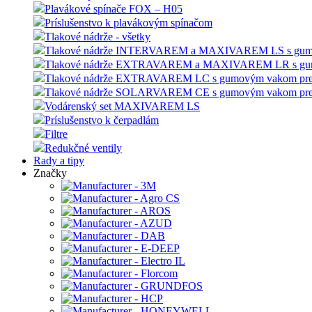
Plavákové spínače FOX – H05
Príslušenstvo k plavákovým spínačom
Tlakové nádrže - všetky
Tlakové nádrže INTERVAREM a MAXIVAREM LS s gumový
Tlakové nádrže EXTRAVAREM a MAXIVAREM LR s gumov
Tlakové nádrže EXTRAVAREM LC s gumovým vakom pre
Tlakové nádrže SOLARVAREM CE s gumovým vakom pre s
Vodárenský set MAXIVAREM LS
Príslušenstvo k čerpadlám
Filtre
Redukčné ventily
Rady a tipy
Značky