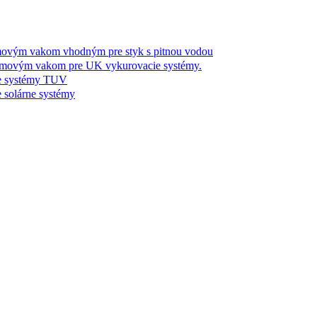
m vakom vhodným pre styk s pitnou vodou
ým vakom pre UK vykurovacie systémy.
 systémy TUV
olárne systémy