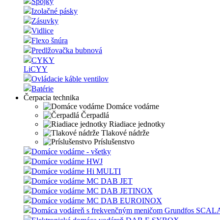
Spojky
Izolačné pásky
Zásuvky
Vidlice
Flexo šnúra
Predlžovačka bubnová
CYKY
LiCYY
Ovládacie káble ventilov
Batérie
Čerpacia technika
Domáce vodárne
Čerpadlá
Riadiace jednotky
Tlakové nádrže
Príslušenstvo
Domáce vodárne - všetky
Domáce vodárne HWJ
Domáce vodárne Hi MULTI
Domáce vodárne MC DAB JET
Domáce vodárne MC DAB JETINOX
Domáce vodárne MC DAB EUROINOX
Domáca vodáreň s frekvenčným meničom Grundfos SCAL