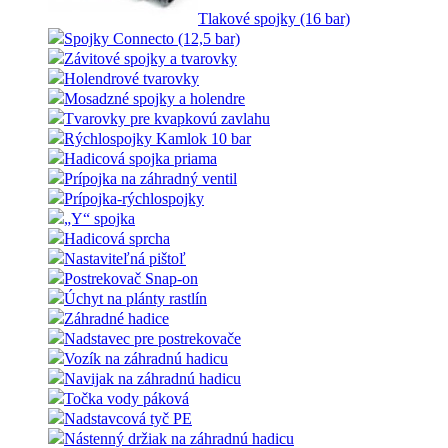
Tlakové spojky (16 bar)
Spojky Connecto (12,5 bar)
Závitové spojky a tvarovky
Holendrové tvarovky
Mosadzné spojky a holendre
Tvarovky pre kvapkovú zavlahu
Rýchlospojky Kamlok 10 bar
Hadicová spojka priama
Prípojka na záhradný ventil
Prípojka-rýchlospojky
„Y“ spojka
Hadicová sprcha
Nastaviteľná pištoľ
Postrekovač Snap-on
Úchyt na plánty rastlín
Záhradné hadice
Nadstavec pre postrekovače
Vozík na záhradnú hadicu
Navijak na záhradnú hadicu
Točka vody páková
Nadstavcová tyč PE
Nástenný držiak na záhradnú hadicu