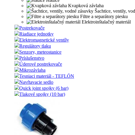
Hadice
Kvapková závlaha
Šachtice, ventily, vo
Filtre a separátory piesku
Elektroinštalačný materiál
Postrekovače
Riadiace jednotky
Elektromagnetické ventíly
Regulátory tlaku
Senzory, meteostanice
Príslušenstvo
Úderové postrekovače
Mikrozávlaha
Tesniaci materiál - TEFLÓN
Navŕtavacie sedlo
Quick joint spojky (6 bar)
Tlakové spojky (10 bar)