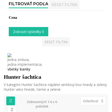
FILTROVAŤ PODĽA
RESET FILTRA
Cena
Zobraziť výsledky
0
RESET FILTRA
Jedna zmluva,
jedna implementácia,
všetky banky
Hunter šachtica
V kategórii Hunter šachtice nájdete ventilový box hnedý a zelený,
Hunter veko hnedé, čierne a zelené.
Dôležitosť
Zobrazených 1-6 z 6
položiek