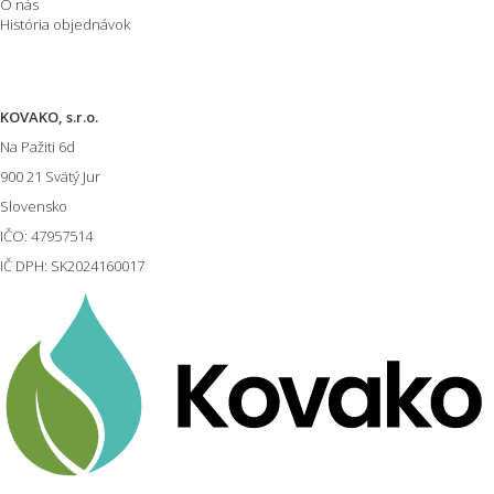
O nás
História objednávok
Informácie o E-shope
KOVAKO, s.r.o.
Na Pažiti
6d
900 21
Svätý Jur
Slovensko
IČO: 47957514
IČ DPH: SK2024160017