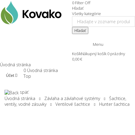
0
Filter
Off
Hľadať
Všetky kategórie
Hľadať
Menu
Košík
Nákupný košík
0
prázdny
0,00 €
Úvodná stránka
0
Úvodná stránka
Účet
Top
späť
Úvodná stránka
Závlaha a závlahové systémy
Šachtice,
ventily, vodné zásuvky
Ventilové šachtice
Hunter šachtica