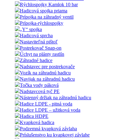
Rýchlospojky Kamlok 10 bar
Hadicová spojka priama
Prípojka na záhradný ventil
Prípojka-rýchlospojky
„Y“ spojka
Hadicová sprcha
Nastaviteľná pištoľ
Postrekovač Snap-on
Úchyt na plánty rastlín
Záhradné hadice
Nadstavec pre postrekovače
Vozík na záhradnú hadicu
Navijak na záhradnú hadicu
Točka vody páková
Nadstavcová tyč PE
Nástenný držiak na záhradnú hadicu
Hadice LDPE - pitná voda
Hadice LDPE – užitková voda
Hadica HDPE
Kvapková hadica
Podzemná kvapková závlaha
Príslušenstvo ku kvapkovej závlahe