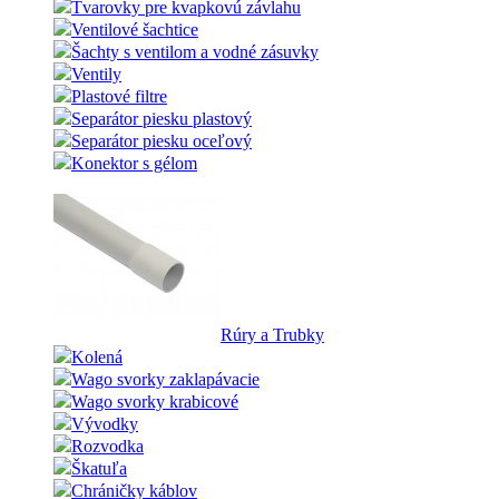
Tvarovky pre kvapkovú závlahu
Ventilové šachtice
Šachty s ventilom a vodné zásuvky
Ventily
Plastové filtre
Separátor piesku plastový
Separátor piesku oceľový
Konektor s gélom
Rúry a Trubky
Kolená
Wago svorky zaklapávacie
Wago svorky krabicové
Vývodky
Rozvodka
Škatuľa
Chráničky káblov