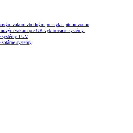
m vakom vhodným pre styk s pitnou vodou
ým vakom pre UK vykurovacie systémy.
 systémy TUV
olárne systémy