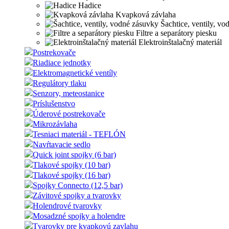
Hadice
Kvapková závlaha
Šachtice, ventily, vo
Filtre a separátory piesku
Elektroinštalačný materiál
Postrekovače
Riadiace jednotky
Elektromagnetické ventíly
Regulátory tlaku
Senzory, meteostanice
Príslušenstvo
Úderové postrekovače
Mikrozávlaha
Tesniaci materiál - TEFLÓN
Navŕtavacie sedlo
Quick joint spojky (6 bar)
Tlakové spojky (10 bar)
Tlakové spojky (16 bar)
Spojky Connecto (12,5 bar)
Závitové spojky a tvarovky
Holendrové tvarovky
Mosadzné spojky a holendre
Tvarovky pre kvapkovú zavlahu