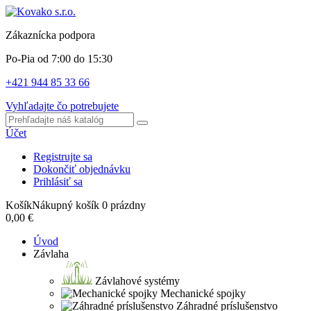
Zákaznícka podpora
Po-Pia od 7:00 do 15:30
+421 944 85 33 66
Vyhľadajte čo potrebujete
Účet
Registrujte sa
Dokončiť objednávku
Prihlásiť sa
Košík
Nákupný košík
0
prázdny
0,00 €
Úvod
Závlaha
Závlahové systémy
Mechanické spojky
Záhradné príslušenstvo