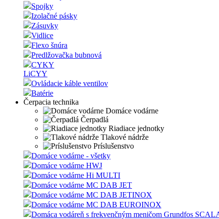
Spojky
Izolačné pásky
Zásuvky
Vidlice
Flexo šnúra
Predlžovačka bubnová
CYKY
LiCYY
Ovládacie káble ventilov
Batérie
Čerpacia technika
Domáce vodárne
Čerpadlá
Riadiace jednotky
Tlakové nádrže
Príslušenstvo
Domáce vodárne - všetky
Domáce vodárne HWJ
Domáce vodárne Hi MULTI
Domáce vodárne MC DAB JET
Domáce vodárne MC DAB JETINOX
Domáce vodárne MC DAB EUROINOX
Domáca vodáreň s frekvenčným meničom Grundfos SCAL