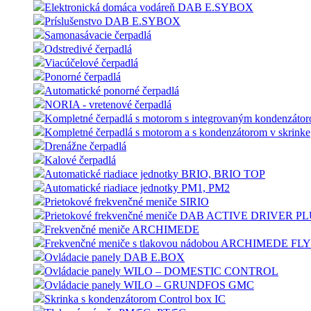
Elektronická domáca vodáreň DAB E.SYBOX
Príslušenstvo DAB E.SYBOX
Samonasávacie čerpadlá
Odstredivé čerpadlá
Viacúčelové čerpadlá
Ponorné čerpadlá
Automatické ponorné čerpadlá
NORIA - vretenové čerpadlá
Kompletné čerpadlá s motorom s integrovaným kondenzáto
Kompletné čerpadlá s motorom a s kondenzátorom v skrinke
Drenážne čerpadlá
Kalové čerpadlá
Automatické riadiace jednotky BRIO, BRIO TOP
Automatické riadiace jednotky PM1, PM2
Prietokové frekvenčné meniče SIRIO
Prietokové frekvenčné meniče DAB ACTIVE DRIVER P
Frekvenčné meniče ARCHIMEDE
Frekvenčné meniče s tlakovou nádobou ARCHIMEDE F
Ovládacie panely DAB E.BOX
Ovládacie panely WILO – DOMESTIC CONTROL
Ovládacie panely WILO – GRUNDFOS GMC
Skrinka s kondenzátorom Control box IC