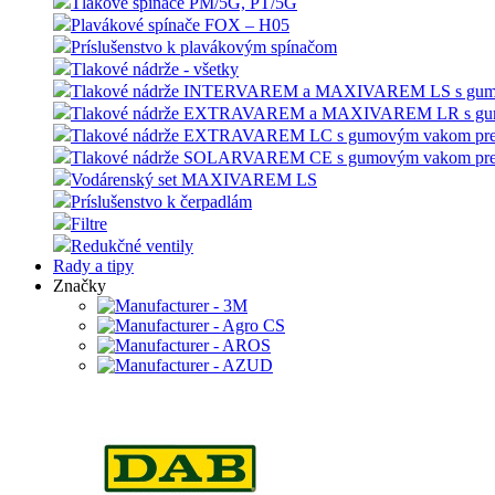
Tlakové spínače PM/5G, PT/5G
Plavákové spínače FOX – H05
Príslušenstvo k plavákovým spínačom
Tlakové nádrže - všetky
Tlakové nádrže INTERVAREM a MAXIVAREM LS s gumový
Tlakové nádrže EXTRAVAREM a MAXIVAREM LR s gumov
Tlakové nádrže EXTRAVAREM LC s gumovým vakom pre
Tlakové nádrže SOLARVAREM CE s gumovým vakom pre s
Vodárenský set MAXIVAREM LS
Príslušenstvo k čerpadlám
Filtre
Redukčné ventily
Rady a tipy
Značky