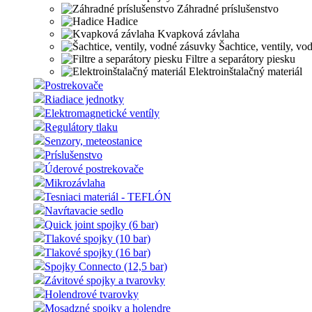
Záhradné príslušenstvo
Hadice
Kvapková závlaha
Šachtice, ventily, vo
Filtre a separátory piesku
Elektroinštalačný materiál
Postrekovače
Riadiace jednotky
Elektromagnetické ventíly
Regulátory tlaku
Senzory, meteostanice
Príslušenstvo
Úderové postrekovače
Mikrozávlaha
Tesniaci materiál - TEFLÓN
Navŕtavacie sedlo
Quick joint spojky (6 bar)
Tlakové spojky (10 bar)
Tlakové spojky (16 bar)
Spojky Connecto (12,5 bar)
Závitové spojky a tvarovky
Holendrové tvarovky
Mosadzné spojky a holendre