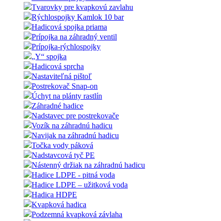
Tvarovky pre kvapkovú zavlahu
Rýchlospojky Kamlok 10 bar
Hadicová spojka priama
Prípojka na záhradný ventil
Prípojka-rýchlospojky
„Y“ spojka
Hadicová sprcha
Nastaviteľná pištoľ
Postrekovač Snap-on
Úchyt na plánty rastlín
Záhradné hadice
Nadstavec pre postrekovače
Vozík na záhradnú hadicu
Navijak na záhradnú hadicu
Točka vody páková
Nadstavcová tyč PE
Nástenný držiak na záhradnú hadicu
Hadice LDPE - pitná voda
Hadice LDPE – užitková voda
Hadica HDPE
Kvapková hadica
Podzemná kvapková závlaha