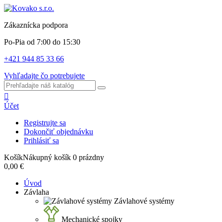
Zákaznícka podpora
Po-Pia od 7:00 do 15:30
+421 944 85 33 66
Vyhľadajte čo potrebujete
Účet
Registrujte sa
Dokončiť objednávku
Prihlásiť sa
Košík
Nákupný košík
0
prázdny
0,00 €
Úvod
Závlaha
Závlahové systémy
Mechanické spojky