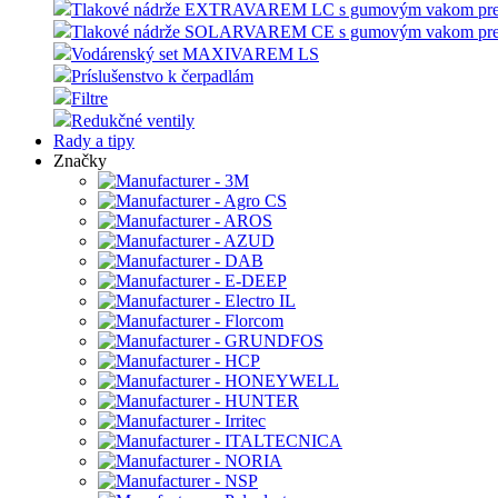
Tlakové nádrže EXTRAVAREM LC s gumovým vakom pre
Tlakové nádrže SOLARVAREM CE s gumovým vakom pre s
Vodárenský set MAXIVAREM LS
Príslušenstvo k čerpadlám
Filtre
Redukčné ventily
Rady a tipy
Značky