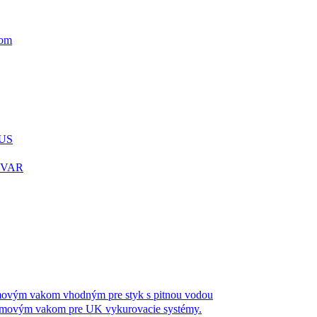
rom
LUS
LYVAR
m vakom vhodným pre styk s pitnou vodou
ým vakom pre UK vykurovacie systémy.