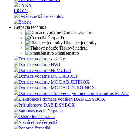
CYKY
LiCYY
Ovládacie káble ventilov
Batérie
Čerpacia technika
Domáce vodárne
Čerpadlá
Riadiace jednotky
Tlakové nádrže
Príslušenstvo
Domáce vodárne - všetky
Domáce vodárne HWJ
Domáce vodárne Hi MULTI
Domáce vodárne MC DAB JET
Domáce vodárne MC DAB JETINOX
Domáce vodárne MC DAB EUROINOX
Domáca vodáreň s frekvenčným meničom Grundfos SCAL
Elektronická domáca vodáreň DAB E.SYBOX
Príslušenstvo DAB E.SYBOX
Samonasávacie čerpadlá
Odstredivé čerpadlá
Viacúčelové čerpadlá
Ponorné čerpadlá