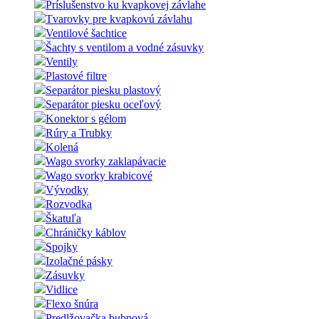
Príslušenstvo ku kvapkovej závlahe
Tvarovky pre kvapkovú závlahu
Ventilové šachtice
Šachty s ventilom a vodné zásuvky
Ventily
Plastové filtre
Separátor piesku plastový
Separátor piesku oceľový
Konektor s gélom
Rúry a Trubky
Kolená
Wago svorky zaklapávacie
Wago svorky krabicové
Vývodky
Rozvodka
Škatuľa
Chráničky káblov
Spojky
Izolačné pásky
Zásuvky
Vidlice
Flexo šnúra
Predlžovačka bubnová