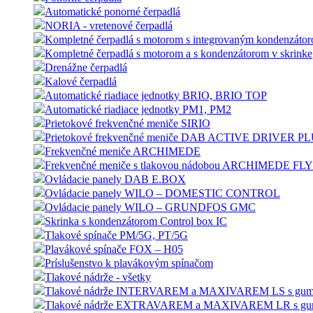
Automatické ponorné čerpadlá
NORIA - vretenové čerpadlá
Kompletné čerpadlá s motorom s integrovaným kondenzáto
Kompletné čerpadlá s motorom a s kondenzátorom v skrinke
Drenážne čerpadlá
Kalové čerpadlá
Automatické riadiace jednotky BRIO, BRIO TOP
Automatické riadiace jednotky PM1, PM2
Prietokové frekvenčné meniče SIRIO
Prietokové frekvenčné meniče DAB ACTIVE DRIVER P
Frekvenčné meniče ARCHIMEDE
Frekvenčné meniče s tlakovou nádobou ARCHIMEDE F
Ovládacie panely DAB E.BOX
Ovládacie panely WILO – DOMESTIC CONTROL
Ovládacie panely WILO – GRUNDFOS GMC
Skrinka s kondenzátorom Control box IC
Tlakové spínače PM/5G, PT/5G
Plavákové spínače FOX – H05
Príslušenstvo k plavákovým spínačom
Tlakové nádrže - všetky
Tlakové nádrže INTERVAREM a MAXIVAREM LS s gumový
Tlakové nádrže EXTRAVAREM a MAXIVAREM LR s gumov