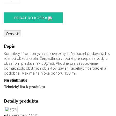
PRIDAŤ DO KOŠÍKA
Popis
Komplety 4“ ponorných celonerezových čerpadiel dodávaných s
rôznou dĺžkou kábla. Čerpadlá sú vhodné pre čerpanie vody s
obsahom piesku max 50g/m3. Vhodné pre zásobovanie
domácností, obytných objektov, závlah, tepelných čerpadiel a
podobne. Maximálna hĺbka ponoru 150 m.
Na stiahnutie
Tehnický list k produktu
Detaily produktu
Kód produktu:
38161