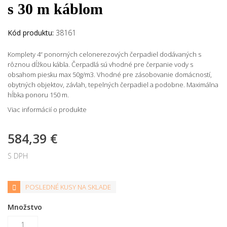
s 30 m káblom
Kód produktu:
38161
Komplety 4“ ponorných celonerezových čerpadiel dodávaných s
rôznou dĺžkou kábla. Čerpadlá sú vhodné pre čerpanie vody s
obsahom piesku max 50g/m3. Vhodné pre zásobovanie domácností,
obytných objektov, závlah, tepelných čerpadiel a podobne. Maximálna
hĺbka ponoru 150 m.
Viac informácií o produkte
584,39 €
S DPH
POSLEDNÉ KUSY NA SKLADE
Množstvo