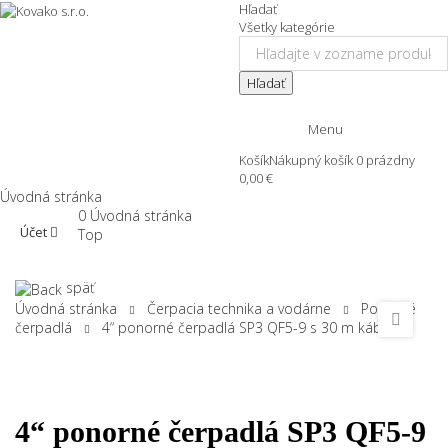
Hľadať
Všetky kategórie
Hľadať
Menu
Košík
Nákupný košík
0
prázdny
0,00 €
Úvodná stránka
0
Úvodná stránka
Účet
Top
späť
Úvodná stránka
Čerpacia technika a vodárne
Ponorné
čerpadlá
4“ ponorné čerpadlá SP3 QF5-9 s 30 m káblom
4“ ponorné čerpadlá SP3 QF5-9