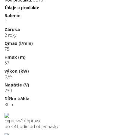
Údaje o produkte
Balenie
1
Záruka
2 roky
Qmax (l/min)
75
Hmax (m)
57
výkon (kW)
0,55
Napätie (V)
230
Dĺžka kábla
30 m
Expresná doprava
do 48 hodín od objednávky