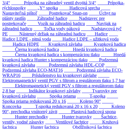
3/4“
Prípojka na záhradný ventil dvojitá 3/4“
Prípojka-
rýchlospojky
„Y“ spojka
Hadicová sprcha
Nastaviteľná pištoľ
Postrekovač Snap-on
Úchyt na
plánty rastlín
Záhradné hadice
Nadstavec pre
postrekovače
Vozík na záhradnú hadicu
Navijak na
záhradnú hadicu
Točka vody páková
Nadstavcová tyč
PE
Nástenný držiak na záhradnú hadicu
Hadice
Hadice LDPE - pitná voda
Hadice LDPE – užitková voda
Hadica HDPE
Kvapková závlaha
Kvapková hadica
Čierna kvapková hadica
Hnedá kvapková hadica
Čierna kvapková hadica s kompenzáciou tlaku
Hnedá
kvapková hadica Hunter s kompenzáciou tlaku
Podzemná
kvapková závlaha
Podzemná závlaha HDL-COP
Podzemná závlaha ECO-MAT16
Podzemná závlaha ECO-
WRAP16
Príslušenstvo ku kvapkovej závlahe
Elektromagnetický ventil PGV s filtrom a regulátorom tlaku 1,7 bar
Elektromagnetický ventil PGV s filtrom a regulátorom tlaku
2,8 bar
Indikátor kvapkovej závlahy
Tvarovky pre
kvapkovú závlahu
Spojka priama
T-spojka
Spojka priama redukovaná 20 x 16
Koleno 90°
Koncovka
T-spojka redukovaná 20 x 16 x 20
Koleno
90°, prechodka vnútorný závit
Plastová hadicová spona
Hunter prechodky
Hunter tvarovky
Šachtice,
ventily, vodné zásuvky
Ventilové šachtice
Kruhová
šachtica
Hunter šachtica
Obdĺžniková šachtica