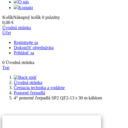
O nás
Kontakt
Košík
Nákupný košík
0
prázdny
0,00 €
Úvodná stránka
Účet
Registrujte sa
Dokončiť objednávku
Prihlásiť sa
0
Úvodná stránka
Top
späť
Úvodná stránka
Čerpacia technika a vodárne
Ponorné čerpadlá
4“ ponorné čerpadlá SP2 QF2-13 s 30 m káblom