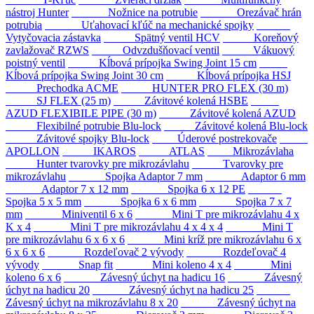
nástroj Hunter
Nožnice na potrubie
Orezávač hrán
potrubia
Uťahovací kľúč na mechanické spojky
Vytyčovacia zástavka
Spätný ventil HCV
Koreňový
zavlažovač RZWS
Odvzdušňovací ventil
Vákuový
poistný ventil
Kĺbová prípojka Swing Joint 15 cm
Kĺbová prípojka Swing Joint 30 cm
Kĺbová prípojka HSJ
Prechodka ACME
HUNTER PRO FLEX (30 m)
SJ FLEX (25 m)
Závitové kolená HSBE
AZUD FLEXIBILE PIPE (30 m)
Závitové kolená AZUD
Flexibilné potrubie Blu-lock
Závitové kolená Blu-lock
Závitové spojky Blu-lock
Úderové postrekovače
APOLLON
IKAROS
ATLAS
Mikrozávlaha
Hunter tvarovky pre mikrozávlahu
Tvarovky pre
mikrozávlahu
Spojka Adaptor 7 mm
Adaptor 6 mm
Adaptor 7 x 12 mm
Spojka 6 x 12 PE
Spojka 5 x 5 mm
Spojka 6 x 6 mm
Spojka 7 x 7
mm
Miniventil 6 x 6
Mini T pre mikrozávlahu 4 x
K x 4
Mini T pre mikrozávlahu 4 x 4 x 4
Mini T
pre mikrozávlahu 6 x 6 x 6
Mini kríž pre mikrozávlahu 6 x
6 x 6 x 6
Rozdeľovač 2 vývody
Rozdeľovač 4
vývody
Snap fit
Mini koleno 4 x 4
Mini
koleno 6 x 6
Závesný úchyt na hadicu 16
Závesný
úchyt na hadicu 20
Závesný úchyt na hadicu 25
Závesný úchyt na mikrozávlahu 8 x 20
Závesný úchyt na