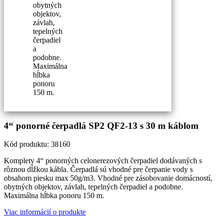
obytných
objektov,
závlah,
tepelných
čerpadiel
a
podobne.
Maximálna
hĺbka
ponoru
150 m.
4“ ponorné čerpadlá SP2 QF2-13 s 30 m káblom
Kód produktu:
38160
Komplety 4“ ponorných celonerezových čerpadiel dodávaných s
rôznou dĺžkou kábla. Čerpadlá sú vhodné pre čerpanie vody s
obsahom piesku max 50g/m3. Vhodné pre zásobovanie domácností,
obytných objektov, závlah, tepelných čerpadiel a podobne.
Maximálna hĺbka ponoru 150 m.
Viac informácií o produkte