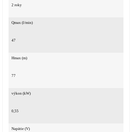
2 roky
Qmax (l/min)
47
Hmax (m)
77
výkon (kW)
0,55
Napätie (V)