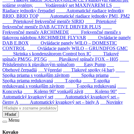
solárne systémy.
Vodárenský set MAXIVAREM LS
Riadiace jednotky čerpadiel
Automatické riadiace jednotky
BRIO, BRIO TOP
Automatické riadiace jednotky PM1, PM2
Prietokové frekvenčné meniče SIRIO
Prietokové
frekvenčné meniče DAB ACTIVE DRIVER PLUS
Frekvenčné meniče ARCHIMEDE
Frekvenčné meniče s
tlakovou nádobou ARCHIMEDE FLYVAR
Ovládacie panely
DAB E.BOX
Ovládacie panely WILO – DOMESTIC
CONTROL
Ovládacie panely WILO – GRUNDFOS GMC
Skrinka s kondenzátorom Control box IC
Tlakové
spínače PM/5G, PT/5G
Plavákové spínače FOX – H05
Príslušenstvo k plavákovým spínačom
Easy Pump
Obehové čerpadlá
Výpredaj
Tlakové spojky (4 bar)
Spojka priama s vonkajším závitom
Spojka priama
Spojka priama redukovaná
T-spojka
T-spojka
redukovaná s vonkajším závitom
T-spojka redukovaná
Koncovka
Koleno 90° vonkajší závit
Koleno 90°
Automatický kvapkový set
Automatický kvapkový set –
čierny A
Automatický kvapkový set – biely A
Novinky
Hľadať
Menu
Kovako