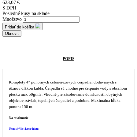
623,07 €
S DPH
Posledné kusy na sklade
Množstvo
Pridať do košíka
POPIS
Komplety 4“ ponorných celonerezových čerpadiel dodávaných s
rôznou dĺžkou kábla. Čerpadlá sú vhodné pre čerpanie vody s obsahom
piesku max 50g/m3. Vhodné pre zásobovanie domácností, obytných
objektov, závlah, tepelných čerpadiel a podobne. Maximálna hĺbka
ponoru 150 m.
Na stiahnutie
Tehnický list k produktu