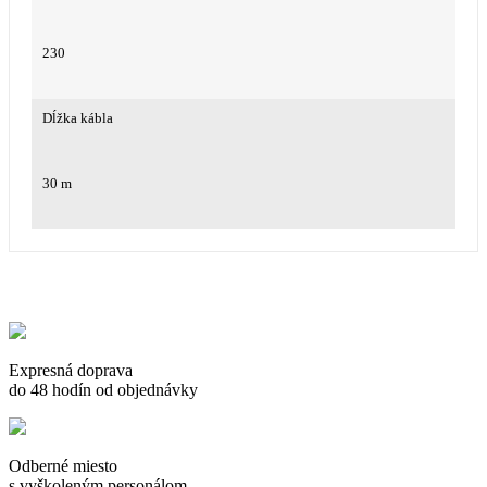
230
Dĺžka kábla
30 m
Expresná doprava
do 48 hodín od objednávky
Odberné miesto
s vyškoleným personálom