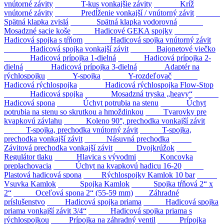
vnútorné závity
T-kus vonkajšie závity
Kríž
vnútorné závity
Predĺženie vonkajší / vnútorný závit
Spätná klapka zvislá
Spätná klapka vodorovná
Mosadzné sacie koše
Hadicové GEKA spojky
Hadicová spojka s tŕňom
Hadicová spojka vnútorný závit
Hadicová spojka vonkajší závit
Bajonetové viečko
Hadicová prípojka 1-dielná
Hadicová prípojka 2-
dielná
Hadicová prípojka 3-dielná
Adaptér na
rýchlospojku
Y-spojka
Y-rozdeľovač
Hadicová rýchlospojka
Hadicová rýchlospojka Flow-Stop
Hadicová spojka
Mosadzná tryska „heavy“
Hadicová spona
Úchyt potrubia na stenu
Úchyt
potrubia na stenu so skrutkou a hmoždinkou
Tvarovky pre
kvapkovú závlahu
Koleno 90°, prechodka vonkajší závit
T-spojka, prechodka vnútorný závit
T-spojka,
prechodka vonkajší závit
Násuvná prechodka
Závitová prechodka vonkajší závit
Dvojkrúžok
Regulátor tlaku
Hlavica s vývodmi
Koncovka
preplachovacia
Úchyt na kvapkovú hadicu 16-20
Plastová hadicová spona
Rýchlospojky Kamlok 10 bar
Vsuvka Kamlok
Spojka Kamlok
Spojka tŕňová 2“ x
2“
Oceľová spona 2“ (55-59 mm)
Záhradné
príslušenstvo
Hadicová spojka priama
Hadicová spojka
priama vonkajší závit 3/4“
Hadicová spojka priama s
rýchlospojkou
Prípojka na záhradný ventil
Prípojka