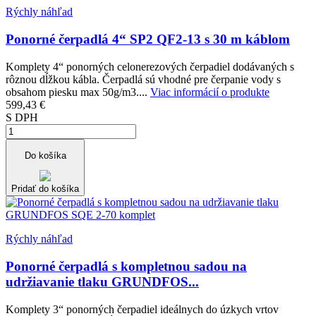
Rýchly náhľad
Ponorné čerpadlá 4“ SP2 QF2-13 s 30 m káblom
Komplety 4“ ponorných celonerezových čerpadiel dodávaných s
rôznou dĺžkou kábla. Čerpadlá sú vhodné pre čerpanie vody s
obsahom piesku max 50g/m3....
Viac informácií o produkte
599,43 €
S DPH
Do košíka
Pridať do košíka
Rýchly náhľad
Ponorné čerpadlá s kompletnou sadou na
udržiavanie tlaku GRUNDFOS...
Komplety 3“ ponorných čerpadiel ideálnych do úzkych vrtov