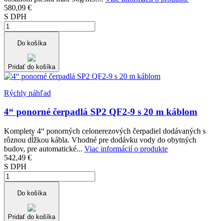
580,09 €
S DPH
Do košíka
Pridať do košíka
Rýchly náhľad
4“ ponorné čerpadlá SP2 QF2-9 s 20 m káblom
Komplety 4“ ponorných celonerezových čerpadiel dodávaných s
rôznou dĺžkou kábla. Vhodné pre dodávku vody do obytných
budov, pre automatické...
Viac informácií o produkte
542,49 €
S DPH
Do košíka
Pridať do košíka