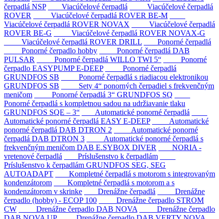
čerpadlá NSP
Viacúčelové čerpadlá
Viacúčelové čerpadlá
ROVER
Viacúčelové čerpadlá ROVER BE-M
Viacúčelové čerpadlá ROVER NOVAX
Viacúčelové čerpadlá
ROVER BE-G
Viacúčelové čerpadlá ROVER NOVAX-G
Viacúčelové čerpadlá ROVER DRILL
Ponorné čerpadlá
Ponorné čerpadlo hobby
Ponorné čerpadlá DAB
PULSAR
Ponorné čerpadlá WILLO TWI 5“
Ponorné
čerpadlo EASYPUMP E-DEEP
Ponorné čerpadlá
GRUNDFOS SB
Ponorné čerpadlá s riadiacou elektronikou
GRUNDFOS SB
Sety 4“ ponorných čerpadiel s frekvenčným
meničom
Ponorné čerpadlá 3“ GRUNDFOS SQ
Ponorné čerpadlá s kompletnou sadou na udržiavanie tlaku
GRUNDFOS SQE – 3“
Automatické ponorné čerpadlá
Automatické ponorné čerpadlá EASY E-DEEP
Automatické
ponorné čerpadlá DAB DTRON 2
Automatické ponorné
čerpadlá DAB DTRON 3
Automatické ponorné čerpadlá s
frekvenčným meničom DAB E.SYBOX DIVER
NORIA -
vretenové čerpadlá
Príslušenstvo k čerpadlám
Príslušenstvo k čerpadlám GRUNDFOS SEG, SEG
AUTOADAPT
Kompletné čerpadlá s motorom s integrovaným
kondenzátorom
Kompletné čerpadlá s motorom a s
kondenzátorom v skrinke
Drenážne čerpadlá
Drenážne
čerpadlo (hobby) - ECOP 100
Drenážne čerpadlo STROM
CW
Drenážne čerpadlo DAB NOVA
Drenážne čerpadlo
DAB NOVA UP
Drenážne čerpadlo DAB VERTY NOVA