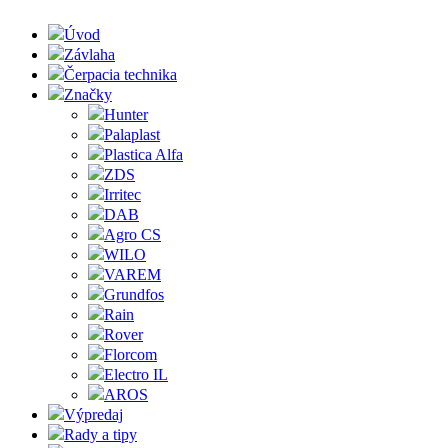
Úvod
Závlaha
Čerpacia technika
Značky
Hunter
Palaplast
Plastica Alfa
ZDS
Irritec
DAB
Agro CS
WILO
VAREM
Grundfos
Rain
Rover
Florcom
Electro IL
AROS
Výpredaj
Rady a tipy