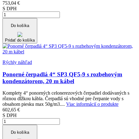
753,04 €
S DPH
Do košíka
Pridať do košíka
Rýchly náhľad
Ponorné čerpadlá 4“ SP3 QF5-9 s rozbehovým
kondenzátorom, 20 m kábel
Komplety 4“ ponorných celonerezových čerpadiel dodávaných s
rôznou dĺžkou kábla. Čerpadlá sú vhodné pre čerpanie vody s
obsahom piesku max 50g/m3....
Viac informácií o produkte
602,65 €
S DPH
Do košíka