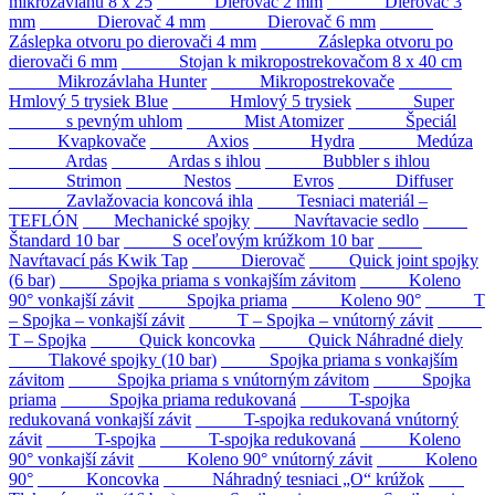
mikrozávlahu 8 x 25
Dierovač 2 mm
Dierovač 3
mm
Dierovač 4 mm
Dierovač 6 mm
Záslepka otvoru po dierovači 4 mm
Záslepka otvoru po
dierovači 6 mm
Stojan k mikropostrekovačom 8 x 40 cm
Mikrozávlaha Hunter
Mikropostrekovače
Hmlový 5 trysiek Blue
Hmlový 5 trysiek
Super
s pevným uhlom
Mist Atomizer
Špeciál
Kvapkovače
Axios
Hydra
Medúza
Ardas
Ardas s ihlou
Bubbler s ihlou
Strimon
Nestos
Evros
Diffuser
Zavlažovacia koncová ihla
Tesniaci materiál –
TEFLÓN
Mechanické spojky
Navŕtavacie sedlo
Štandard 10 bar
S oceľovým krúžkom 10 bar
Navŕtavací pás Kwik Tap
Dierovač
Quick joint spojky
(6 bar)
Spojka priama s vonkajším závitom
Koleno
90° vonkajší závit
Spojka priama
Koleno 90°
T
– Spojka – vonkajší závit
T – Spojka – vnútorný závit
T – Spojka
Quick koncovka
Quick Náhradné diely
Tlakové spojky (10 bar)
Spojka priama s vonkajším
závitom
Spojka priama s vnútorným závitom
Spojka
priama
Spojka priama redukovaná
T-spojka
redukovaná vonkajší závit
T-spojka redukovaná vnútorný
závit
T-spojka
T-spojka redukovaná
Koleno
90° vonkajší závit
Koleno 90° vnútorný závit
Koleno
90°
Koncovka
Náhradný tesniaci „O“ krúžok