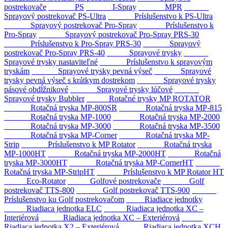
postrekovače
PS
I-Spray
MPR
Sprayový postrekovač PS-Ultra
Príslušenstvo k PS-Ultra
Sprayový postrekovač Pro-Spray
Príslušenstvo k
Pro-Spray
Sprayový postrekovač Pro-Spray PRS-30
Príslušenstvo k Pro-Spray PRS-30
Sprayový
postrekovač Pro-Spray PRS-40
Sprayové trysky
Sprayové trysky nastaviteľné
Príslušenstvo k sprayovým
tryskám
Sprayové trysky pevná výseč
Sprayové
trysky pevná výseč s krátkym dostrekom
Sprayové trysky
pásové obdĺžnikové
Sprayové trysky lúčové
Sprayové trysky Bubbler
Rotačné trysky MP ROTATOR
Rotačná tryska MP-800SR
Rotačná tryska MP-815
Rotačná tryska MP-1000
Rotačná tryska MP-2000
Rotačná tryska MP-3000
Rotačná tryska MP-3500
Rotačná tryska MP-Corner
Rotačná tryska MP-
Strip
Príslušenstvo k MP Rotator
Rotačná tryska
MP-1000HT
Rotačná tryska MP-2000HT
Rotačná
tryska MP-3000HT
Rotačná tryska MP-CornerHT
Rotačná tryska MP-StripHT
Príslušenstvo k MP Rotator HT
Eco-Rotator
Golfové postrekovače
Golf
postrekovač TTS-800
Golf postrekovač TTS-900
Príslušenstvo ku Golf postrekovačom
Riadiace jednotky
Riadiaca jednotka ELC
Riadiaca jednotka XC –
Interiérová
Riadiaca jednotka XC – Exteriérová
Riadiaca jednotka X2 – Exteriérová
Riadiaca jednotka XCH