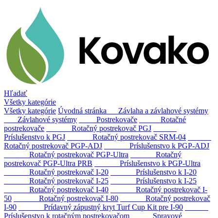
Hľadať
Všetky kategórie
Všetky kategórie
Úvodná stránka
Závlaha a závlahové systémy
Závlahové systémy
Postrekovače
Rotačné
postrekovače
Rotačný postrekovač PGJ
Príslušenstvo k PGJ
Rotačný postrekovač SRM-04
Rotačný postrekovač PGP-ADJ
Príslušenstvo k PGP-ADJ
Rotačný postrekovač PGP-Ultra
Rotačný
postrekovač PGP-Ultra PRB
Príslušenstvo k PGP-Ultra
Rotačný postrekovač I-20
Príslušenstvo k I-20
Rotačný postrekovač I-25
Príslušenstvo k I-25
Rotačný postrekovač I-40
Rotačný postrekovač I-
50
Rotačný postrekovač I-80
Rotačný postrekovač
I-90
Prídavný zápustný kryt Turf Cup Kit pre I-90
Príslušenstvo k rotačným postrekovačom
Sprayové