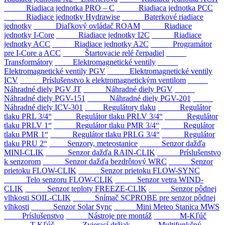
Riadiaca jednotka PRO – C
Riadiaca jednotka PCC
Riadiace jednotky Hydrawise
Baterkové riadiace
jednotky
Diaľkový ovládač ROAM
Riadiace
jednotky I-Core
Riadiace jednotky I2C
Riadiace
jednotky ACC
Riadiace jednotky A2C
Programátor
pre I-Core a ACC
Štartovacie relé čerpadiel
Transformátory
Elektromagnetické ventily
Elektromagnetické ventily PGV
Elektromagnetické ventily
ICV
Príslušenstvo k elektromagnetickým ventilom
Náhradné diely PGV JT
Náhradné diely PGV
Náhradné diely PGV-151
Náhradné diely PGV-201
Náhradné diely ICV-301
Regulátory tlaku
Regulátor
tlaku PRL 3/4“
Regulátor tlaku PRLV 3/4“
Regulátor
tlaku PRLV 1“
Regulátor tlaku PMR 3/4“
Regulátor
tlaku PMR 1“
Regulátor tlaku PRLG 3/4“
Regulátor
tlaku PRU 2“
Senzory, meteostanice
Senzor dažďa
MINI-CLIK
Senzor dažďa RAIN-CLIK
Príslušenstvo
k senzorom
Senzor dažďa bezdrôtový WRC
Senzor
prietoku FLOW-CLIK
Senzor prietoku FLOW-SYNC
Telo senzoru FLOW-CLIK
Senzor vetra WIND-
CLIK
Senzor teploty FREEZE-CLIK
Senzor pôdnej
vlhkosti SOIL-CLIK
Snímač SCPROBE pre senzor pôdnej
vlhkosti
Senzor Solar Sync
Mini Meteo Stanica MWS
Príslušenstvo
Nástroje pre montáž
M-Kľúč
T-Kľúč
Zvierací držiak
Multifunkčný