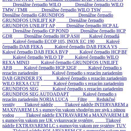
Drenážne čerpadlo WILO
Drenážne čerpadlo WILO
TMW / TMR
Drenážne čerpadlo WILO TSW
Drenážne čerpadlo GRUNDFOS
Drenážne čerpadlo
GRUNDFOS UNILIFT KP
Drenážne čerpadlo
GRUNDFOS UNILIFT AP
Drenážne čerpadlo HCP AL
Drenážne čerpadlo CP POND
Drenážne čerpadlo HCP
GDR
Drenážne čerpadlo HCP ASH
Kalové čerpadlá
Kalové čerpadlo ECOP 105, INOX EC 190
Kalové
čerpadlo DAB FEKA
Kalové čerpadlo DAB FEKA VS
Kalové čerpadlo DAB FEKA BVP
Kalové čerpadlo HCP BF
Kalové čerpadlo WILO TP
Kalové čerpadlo WILO
REXA MINI3
Kalové čerpadlo GRUNDFOS UNILIFT
AP.B
Kalové čerpadlo HCP 32GF
Kalové čerpadlo s
rezacím zariadením
Kalové čerpadlo s rezacím zariadením
DAB GRINDER FX
Kalové čerpadlo s rezacím zariadením
WILO REXA CUT
Kalové čerpadlo s rezacím zariadením
GRUNDFOS SEG
Kalové čerpadlo s rezacím zariadením
GRUNDFOS SEG AUTOADAPT
Kalové čerpadlo s
rezacím zariadením NORIA LUCA
Filtre
Redukčné
ventily
Tlakové nádrže
Tlakové nádrže INTERVAREM a
MAXIVAREM LS s gumovým vakom vhodným pre styk s pitnou
vodou
Tlakové nádrže EXTRAVAREM a MAXIVAREM LR
s gumovým vakom pre UK vykurovacie systémy.
Tlakové
nádrže EXTRAVAREM LC s gumovým vakom pre systémy TUV
Tlakové nádrže SOLARVAREM CE s gumovým vakom pre