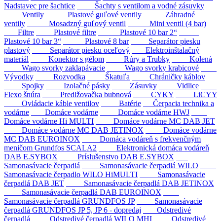
Nadstavec pre šachtice
Šachty s ventilom a vodné zásuvky
Ventily
Plastové guľové ventily
Záhradné
ventily
Mosadzný guľový ventil
Mini ventil (4 bar)
Filtre
Plastové filtre
Plastové 10 bar 2“
Plastové 10 bar 3“
Plastové 8 bar
Separátor piesku
plastový
Separátor piesku oceľový
Elektroinštalačný
materiál
Konektor s gélom
Rúry a Trubky
Kolená
Wago svorky zaklapávacie
Wago svorky krabicové
Vývodky
Rozvodka
Škatuľa
Chráničky káblov
Spojky
Izolačné pásky
Zásuvky
Vidlice
Flexo šnúra
Predlžovačka bubnová
CYKY
LiCYY
Ovládacie káble ventilov
Batérie
Čerpacia technika a
vodárne
Domáce vodárne
Domáce vodárne HWJ
Domáce vodárne Hi MULTI
Domáce vodárne MC DAB JET
Domáce vodárne MC DAB JETINOX
Domáce vodárne
MC DAB EUROINOX
Domáca vodáreň s frekvenčným
meničom Grundfos SCALA2
Elektronická domáca vodáreň
DAB E.SYBOX
Príslušenstvo DAB E.SYBOX
Samonasávacie čerpadlá
Samonasávacie čerpadlá WILO
Samonasávacie čerpadlo WILO HiMULTI
Samonasávacie
čerpadlá DAB JET
Samonasávacie čerpadlá DAB JETINOX
Samonasávacie čerpadlá DAB EUROINOX
Samonasávacie čerpadlá GRUNDFOS JP
Samonasávacie
čerpadlá GRUNDFOS JP 5, JP 6 - dopredaj
Odstredivé
čerpadlá
Odstredivé čerpadlá WILO MHI
Odstredivé