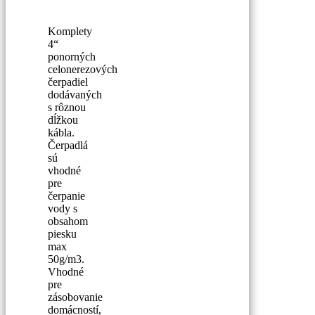
Komplety
4“
ponorných
celonerezových
čerpadiel
dodávaných
s rôznou
dĺžkou
kábla.
Čerpadlá
sú
vhodné
pre
čerpanie
vody s
obsahom
piesku
max
50g/m3.
Vhodné
pre
zásobovanie
domácností,