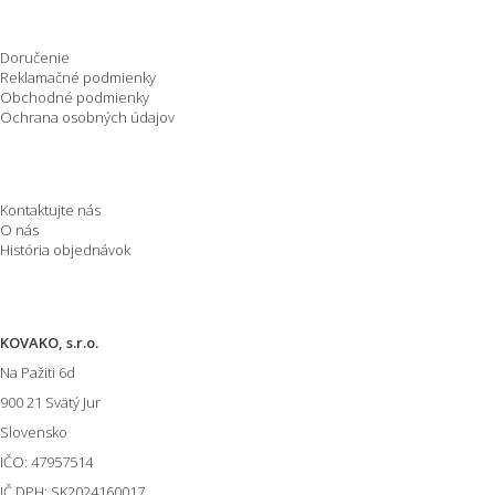
Nakupovanie
Doručenie
Reklamačné podmienky
Obchodné podmienky
Ochrana osobných údajov
O spoločnosti
Kontaktujte nás
O nás
História objednávok
Informácie o E-shope
KOVAKO, s.r.o.
Na Pažiti
6d
900 21
Svätý Jur
Slovensko
IČO: 47957514
IČ DPH: SK2024160017