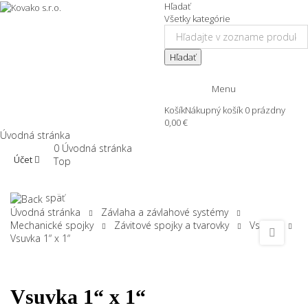
Hľadať
Všetky kategórie
Hľadať
Menu
Košík
Nákupný košík
0
prázdny
0,00 €
Úvodná stránka
0
Úvodná stránka
Účet
Top
späť
Úvodná stránka
Závlaha a závlahové systémy
Mechanické spojky
Závitové spojky a tvarovky
Vsuvka
Vsuvka 1“ x 1“
Vsuvka 1“ x 1“