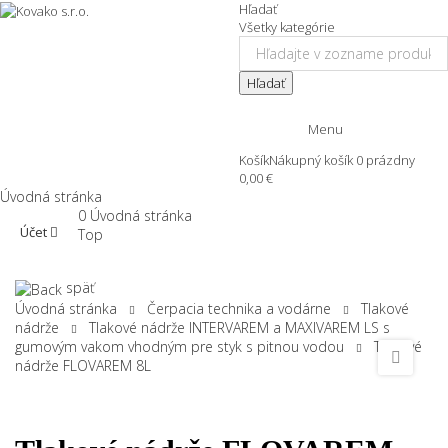
Hľadať
Všetky kategórie
Hľadať
Menu
Košík
Nákupný košík
0
prázdny
0,00 €
Úvodná stránka
0
Úvodná stránka
Účet
Top
späť
Úvodná stránka
Čerpacia technika a vodárne
Tlakové
nádrže
Tlakové nádrže INTERVAREM a MAXIVAREM LS s
gumovým vakom vhodným pre styk s pitnou vodou
Tlakové
nádrže FLOVAREM 8L