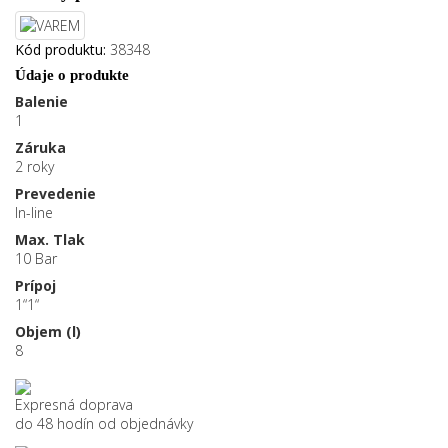
Kód produktu:
38348
Údaje o produkte
Balenie
1
Záruka
2 roky
Prevedenie
In-line
Max. Tlak
10 Bar
Prípoj
1“1“
Objem (l)
8
Expresná doprava
do 48 hodín od objednávky