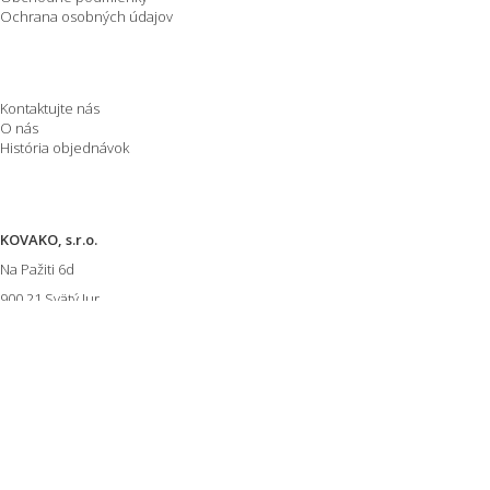
Ochrana osobných údajov
O spoločnosti
Kontaktujte nás
O nás
História objednávok
Informácie o E-shope
KOVAKO, s.r.o.
Na Pažiti
6d
900 21
Svätý Jur
Slovensko
IČO: 47957514
IČ DPH: SK2024160017
Zákaznícka podpora
Po-Pia od 7:00 do 15:30