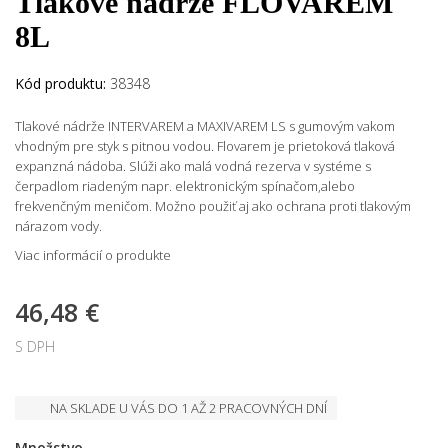
Tlakové nádrže FLOVAREM
8L
Kód produktu:
38348
Tlakové nádrže INTERVAREM a MAXIVAREM LS s gumovým vakom
vhodným pre styk s pitnou vodou. Flovarem je prietoková tlaková
expanzná nádoba. Slúži ako malá vodná rezerva v systéme s
čerpadlom riadeným napr. elektronickým spínačom,alebo
frekvenčným meničom. Možno použiť aj ako ochrana proti tlakovým
nárazom vody.
Viac informácií o produkte
46,48 €
S DPH
NA SKLADE U VÁS DO 1 AŽ 2 PRACOVNÝCH DNÍ
Množstvo