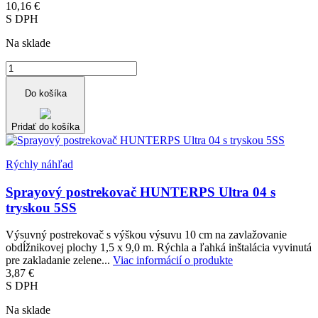
10,16 €
S DPH
Na sklade
Do košíka
Pridať do košíka
Rýchly náhľad
Sprayový postrekovač HUNTERPS Ultra 04 s
tryskou 5SS
Výsuvný postrekovač s výškou výsuvu 10 cm na zavlažovanie
obdĺžnikovej plochy 1,5 x 9,0 m. Rýchla a ľahká inštalácia vyvinutá
pre zakladanie zelene...
Viac informácií o produkte
3,87 €
S DPH
Na sklade