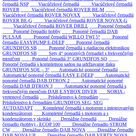
čerpadlá NSP
Viacúčelové čerpadlá
Viacúčelové čerpadlá
ROVER
Viacúčelové čerpadlá ROVER BE-M
Viacúčelové čerpadlá ROVER NOVAX
Viacúčelové čerpadlá
ROVER BE-G
Viacúčelové čerpadlá ROVER NOVAX-G
Viacúčelové čerpadlá ROVER DRILL
Ponorné čerpadlá
Ponorné čerpadlo hobby
Ponorné čerpadlá DAB
PULSAR
Ponorné čerpadlá WILLO TWI 5“
Ponorné
čerpadlo EASYPUMP E-DEEP
Ponorné čerpadlá
GRUNDFOS SB
Ponorné čerpadlá s riadiacou elektronikou
GRUNDFOS SB
Sety 4“ ponorných čerpadiel s frekvenčným
meničom
Ponorné čerpadlá 3“ GRUNDFOS SQ
Ponorné čerpadlá s kompletnou sadou na udržiavanie tlaku
GRUNDFOS SQE – 3“
Automatické ponorné čerpadlá
Automatické ponorné čerpadlá EASY E-DEEP
Automatické
ponorné čerpadlá DAB DTRON 2
Automatické ponorné
čerpadlá DAB DTRON 3
Automatické ponorné čerpadlá s
frekvenčným meničom DAB E.SYBOX DIVER
NORIA -
vretenové čerpadlá
Príslušenstvo k čerpadlám
Príslušenstvo k čerpadlám GRUNDFOS SEG, SEG
AUTOADAPT
Kompletné čerpadlá s motorom s integrovaným
kondenzátorom
Kompletné čerpadlá s motorom a s
kondenzátorom v skrinke
Drenážne čerpadlá
Drenážne
čerpadlo (hobby) - ECOP 100
Drenážne čerpadlo STROM
CW
Drenážne čerpadlo DAB NOVA
Drenážne čerpadlo
DAB NOVA UP
Drenážne čerpadlo DAB VERTY NOVA