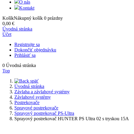
O nás
Kontakt
Košík
Nákupný košík
0
prázdny
0,00 €
Úvodná stránka
Účet
Registrujte sa
Dokončiť objednávku
Prihlásiť sa
0
Úvodná stránka
Top
späť
Úvodná stránka
Závlaha a závlahové systémy
Závlahové systémy
Postrekovače
Sprayové postrekovače
Sprayový postrekovač PS-Ultra
Sprayový postrekovač HUNTER PS Ultra 02 s tryskou 15A