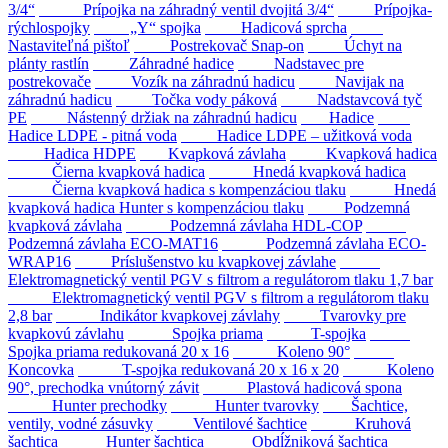
3/4“
Prípojka na záhradný ventil dvojitá 3/4“
Prípojka-
rýchlospojky
„Y“ spojka
Hadicová sprcha
Nastaviteľná pištoľ
Postrekovač Snap-on
Úchyt na
plánty rastlín
Záhradné hadice
Nadstavec pre
postrekovače
Vozík na záhradnú hadicu
Navijak na
záhradnú hadicu
Točka vody páková
Nadstavcová tyč
PE
Nástenný držiak na záhradnú hadicu
Hadice
Hadice LDPE - pitná voda
Hadice LDPE – užitková voda
Hadica HDPE
Kvapková závlaha
Kvapková hadica
Čierna kvapková hadica
Hnedá kvapková hadica
Čierna kvapková hadica s kompenzáciou tlaku
Hnedá
kvapková hadica Hunter s kompenzáciou tlaku
Podzemná
kvapková závlaha
Podzemná závlaha HDL-COP
Podzemná závlaha ECO-MAT16
Podzemná závlaha ECO-
WRAP16
Príslušenstvo ku kvapkovej závlahe
Elektromagnetický ventil PGV s filtrom a regulátorom tlaku 1,7 bar
Elektromagnetický ventil PGV s filtrom a regulátorom tlaku
2,8 bar
Indikátor kvapkovej závlahy
Tvarovky pre
kvapkovú závlahu
Spojka priama
T-spojka
Spojka priama redukovaná 20 x 16
Koleno 90°
Koncovka
T-spojka redukovaná 20 x 16 x 20
Koleno
90°, prechodka vnútorný závit
Plastová hadicová spona
Hunter prechodky
Hunter tvarovky
Šachtice,
ventily, vodné zásuvky
Ventilové šachtice
Kruhová
šachtica
Hunter šachtica
Obdĺžniková šachtica