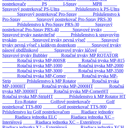
postrekovače
PS
I-Spray
MPR
Sprayový postrekovač PS-Ultra
Príslušenstvo k PS-Ultra
Sprayový postrekovač Pro-Spray
Príslušenstvo k
Pro-Spray
Sprayový postrekovač Pro-Spray PRS-30
Príslušenstvo k Pro-Spray PRS-30
Sprayový
postrekovač Pro-Spray PRS-40
Sprayové trysky
Sprayové trysky nastaviteľné
Príslušenstvo k sprayovým
tryskám
Sprayové trysky pevná výseč
Sprayové
trysky pevná výseč s krátkym dostrekom
Sprayové trysky
pásové obdĺžnikové
Sprayové trysky lúčové
Sprayové trysky Bubbler
Rotačné trysky MP ROTATOR
Rotačná tryska MP-800SR
Rotačná tryska MP-815
Rotačná tryska MP-1000
Rotačná tryska MP-2000
Rotačná tryska MP-3000
Rotačná tryska MP-3500
Rotačná tryska MP-Corner
Rotačná tryska MP-
Strip
Príslušenstvo k MP Rotator
Rotačná tryska
MP-1000HT
Rotačná tryska MP-2000HT
Rotačná
tryska MP-3000HT
Rotačná tryska MP-CornerHT
Rotačná tryska MP-StripHT
Príslušenstvo k MP Rotator HT
Eco-Rotator
Golfové postrekovače
Golf
postrekovač TTS-800
Golf postrekovač TTS-900
Príslušenstvo ku Golf postrekovačom
Riadiace jednotky
Riadiaca jednotka ELC
Riadiaca jednotka XC –
Interiérová
Riadiaca jednotka XC – Exteriérová
Riadiaca jednotka X2 – Exteriérová
Riadiaca jednotka XCH