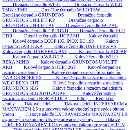
Drenážne čerpadlo WILO
Drenážne čerpadlo WILO
TMW / TMR
Drenážne čerpadlo WILO TSW
Drenážne čerpadlo GRUNDFOS
Drenážne čerpadlo
GRUNDFOS UNILIFT KP
Drenážne čerpadlo
GRUNDFOS UNILIFT AP
Drenážne čerpadlo HCP AL
Drenážne čerpadlo CP POND
Drenážne čerpadlo HCP
GDR
Drenážne čerpadlo HCP ASH
Kalové čerpadlá
Kalové čerpadlo ECOP 105, INOX EC 190
Kalové
čerpadlo DAB FEKA
Kalové čerpadlo DAB FEKA VS
Kalové čerpadlo DAB FEKA BVP
Kalové čerpadlo HCP BF
Kalové čerpadlo WILO TP
Kalové čerpadlo WILO
REXA MINI3
Kalové čerpadlo GRUNDFOS UNILIFT
AP.B
Kalové čerpadlo HCP 32GF
Kalové čerpadlo s
rezacím zariadením
Kalové čerpadlo s rezacím zariadením
DAB GRINDER FX
Kalové čerpadlo s rezacím zariadením
WILO REXA CUT
Kalové čerpadlo s rezacím zariadením
GRUNDFOS SEG
Kalové čerpadlo s rezacím zariadením
GRUNDFOS SEG AUTOADAPT
Kalové čerpadlo s
rezacím zariadením NORIA LUCA
Filtre
Redukčné
ventily
Tlakové nádrže
Tlakové nádrže INTERVAREM a
MAXIVAREM LS s gumovým vakom vhodným pre styk s pitnou
vodou
Tlakové nádrže EXTRAVAREM a MAXIVAREM LR
s gumovým vakom pre UK vykurovacie systémy.
Tlakové
nádrže EXTRAVAREM LC s gumovým vakom pre systémy TUV
Tlakové nádrže SOLARVAREM CE s gumovým vakom pre