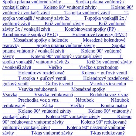
Spojka priama vnútorné závity
Spojka priama vnútorný /
vonkajší závit
Koleno 90° vnútorné závity
Koleno 90°
vnútorný / vonkajší závit
T-spojka vnútorný závit
T-
spojka vonkajší / vnútorný závit 2x
T-spojka vonkajší 2x /
vnútorný závit
Kríž vnútorné závity
Kríž vnútorné
závity 3x / vonkajší závit
Kombinované spojky (PP)
Kombinované spojky (PVC)
Holendrové tvarovky (PVC)
Mosadzné spojky a holendre
Mosadzné holendrové
tvarovky
Spojka priama vnútorné závity
Spojka
priama vnútorný / vonkajší závit
Koleno 90° vnútorné
závity
Koleno 90° vnútorný / vonkajší závit
T-
spojka vonkajší / vnútorný závit 2x
Kríž 3x vnútorné závity
/ vonkajší závit
Viečko
Viečko s prechodom
Holendrový rozdeľovač
Koleno + guľový ventil
T-spojka + guľový ventil
Holendrový rozdeľovač +
guľový ventil
Guľový ventil
Vsuvka s tesnením
Vsuvka redukovaná
Mosadzné spojky
Vsuvka
Vsuvka redukovaná
Redukcia voz x vnz
Prechodka voz x vnz
Nátrubok
Nátrubok
redukovaný
Zátka
Viečko
Kontra matka
Koleno 90° vnútorné závity
Koleno 90° vnútorný /
vonkajší závit
Koleno 90° vonkajšie závity
Koleno
90° redukované vnútorné závity
Koleno 90° redukované
vnútorný / vonkajší závit
Koleno 90° nástenné vnútorné
závity
T-kus vnútorné závity
T-kus redukovaný