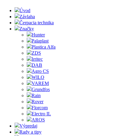
Úvod
Závlaha
Čerpacia technika
Značky
Hunter
Palaplast
Plastica Alfa
ZDS
Irritec
DAB
Agro CS
WILO
VAREM
Grundfos
Rain
Rover
Florcom
Electro IL
AROS
Výpredaj
Rady a tipy