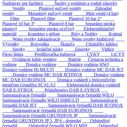
Nadstavec pre šachtice
Šachty s ventilom a vodné zásuvky
Ventily
Plastové guľové ventily
Záhradné
ventily
Mosadzný guľový ventil
Mini ventil (4 bar)
Filtre
Plastové filtre
Plastové 10 bar 2“
Plastové 10 bar 3“
Plastové 8 bar
Separátor piesku
plastový
Separátor piesku oceľový
Elektroinštalačný
materiál
Konektor s gélom
Rúry a Trubky
Kolená
Wago svorky zaklapávacie
Wago svorky krabicové
Vývodky
Rozvodka
Škatuľa
Chráničky káblov
Spojky
Izolačné pásky
Zásuvky
Vidlice
Flexo šnúra
Predlžovačka bubnová
CYKY
LiCYY
Ovládacie káble ventilov
Batérie
Čerpacia technika a
vodárne
Domáce vodárne
Domáce vodárne HWJ
Domáce vodárne Hi MULTI
Domáce vodárne MC DAB JET
Domáce vodárne MC DAB JETINOX
Domáce vodárne
MC DAB EUROINOX
Domáca vodáreň s frekvenčným
meničom Grundfos SCALA2
Elektronická domáca vodáreň
DAB E.SYBOX
Príslušenstvo DAB E.SYBOX
Samonasávacie čerpadlá
Samonasávacie čerpadlá WILO
Samonasávacie čerpadlo WILO HiMULTI
Samonasávacie
čerpadlá DAB JET
Samonasávacie čerpadlá DAB JETINOX
Samonasávacie čerpadlá DAB EUROINOX
Samonasávacie čerpadlá GRUNDFOS JP
Samonasávacie
čerpadlá GRUNDFOS JP 5, JP 6 - dopredaj
Odstredivé
čerpadlá
Odstredivé čerpadlá WILO MHI
Odstredivé