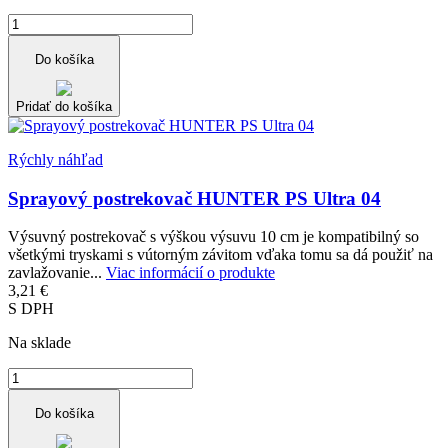
Do košíka
Pridať do košíka
Rýchly náhľad
Sprayový postrekovač HUNTER PS Ultra 04
Výsuvný postrekovač s výškou výsuvu 10 cm je kompatibilný so
všetkými tryskami s vútorným závitom vďaka tomu sa dá použiť na
zavlažovanie...
Viac informácií o produkte
3,21 €
S DPH
Na sklade
Do košíka