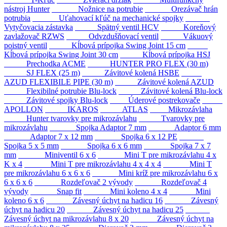
nástroj Hunter
Nožnice na potrubie
Orezávač hrán
potrubia
Uťahovací kľúč na mechanické spojky
Vytyčovacia zástavka
Spätný ventil HCV
Koreňový
zavlažovač RZWS
Odvzdušňovací ventil
Vákuový
poistný ventil
Kĺbová prípojka Swing Joint 15 cm
Kĺbová prípojka Swing Joint 30 cm
Kĺbová prípojka HSJ
Prechodka ACME
HUNTER PRO FLEX (30 m)
SJ FLEX (25 m)
Závitové kolená HSBE
AZUD FLEXIBILE PIPE (30 m)
Závitové kolená AZUD
Flexibilné potrubie Blu-lock
Závitové kolená Blu-lock
Závitové spojky Blu-lock
Úderové postrekovače
APOLLON
IKAROS
ATLAS
Mikrozávlaha
Hunter tvarovky pre mikrozávlahu
Tvarovky pre
mikrozávlahu
Spojka Adaptor 7 mm
Adaptor 6 mm
Adaptor 7 x 12 mm
Spojka 6 x 12 PE
Spojka 5 x 5 mm
Spojka 6 x 6 mm
Spojka 7 x 7
mm
Miniventil 6 x 6
Mini T pre mikrozávlahu 4 x
K x 4
Mini T pre mikrozávlahu 4 x 4 x 4
Mini T
pre mikrozávlahu 6 x 6 x 6
Mini kríž pre mikrozávlahu 6 x
6 x 6 x 6
Rozdeľovač 2 vývody
Rozdeľovač 4
vývody
Snap fit
Mini koleno 4 x 4
Mini
koleno 6 x 6
Závesný úchyt na hadicu 16
Závesný
úchyt na hadicu 20
Závesný úchyt na hadicu 25
Závesný úchyt na mikrozávlahu 8 x 20
Závesný úchyt na