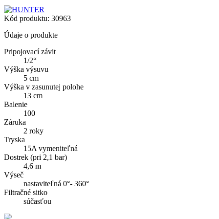
Kód produktu:
30963
Údaje o produkte
Pripojovací závit
1/2“
Výška výsuvu
5 cm
Výška v zasunutej polohe
13 cm
Balenie
100
Záruka
2 roky
Tryska
15A vymeniteľná
Dostrek (pri 2,1 bar)
4,6 m
Výseč
nastaviteľná 0°- 360°
Filtračné sitko
súčasťou