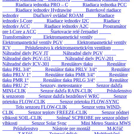
Riadiaca jednotka PRO – C
Riadiaca jednotka PCC
Riadiace jednotky Hydrawise
Baterkové riadiace
jednotky
Diaľkový ovládač ROAM
Riadiace
jednotky I-Core
Riadiace jednotky I2C
Riadiace
jednotky ACC
Riadiace jednotky A2C
Programátor
pre I-Core a ACC
Štartovacie relé čerpadiel
Transformátory
Elektromagnetické ventily
Elektromagnetické ventily PGV
Elektromagnetické ventily
ICV
Príslušenstvo k elektromagnetickým ventilom
Náhradné diely PGV JT
Náhradné diely PGV
Náhradné diely PGV-151
Náhradné diely PGV-201
Náhradné diely ICV-301
Regulátory tlaku
Regulátor
tlaku PRL 3/4“
Regulátor tlaku PRLV 3/4“
Regulátor
tlaku PRLV 1“
Regulátor tlaku PMR 3/4“
Regulátor
tlaku PMR 1“
Regulátor tlaku PRLG 3/4“
Regulátor
tlaku PRU 2“
Senzory, meteostanice
Senzor dažďa
MINI-CLIK
Senzor dažďa RAIN-CLIK
Príslušenstvo
k senzorom
Senzor dažďa bezdrôtový WRC
Senzor
prietoku FLOW-CLIK
Senzor prietoku FLOW-SYNC
Telo senzoru FLOW-CLIK
Senzor vetra WIND-
CLIK
Senzor teploty FREEZE-CLIK
Senzor pôdnej
vlhkosti SOIL-CLIK
Snímač SCPROBE pre senzor pôdnej
vlhkosti
Senzor Solar Sync
Mini Meteo Stanica MWS
Príslušenstvo
Nástroje pre montáž
M-Kľúč
T-Kľúč
Zvierací držiak
Multifunkčný