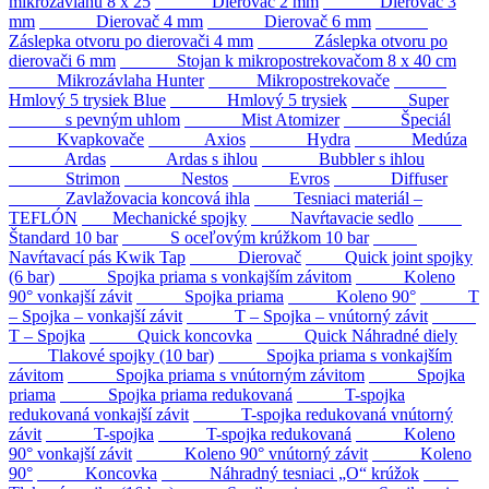
mikrozávlahu 8 x 25
Dierovač 2 mm
Dierovač 3
mm
Dierovač 4 mm
Dierovač 6 mm
Záslepka otvoru po dierovači 4 mm
Záslepka otvoru po
dierovači 6 mm
Stojan k mikropostrekovačom 8 x 40 cm
Mikrozávlaha Hunter
Mikropostrekovače
Hmlový 5 trysiek Blue
Hmlový 5 trysiek
Super
s pevným uhlom
Mist Atomizer
Špeciál
Kvapkovače
Axios
Hydra
Medúza
Ardas
Ardas s ihlou
Bubbler s ihlou
Strimon
Nestos
Evros
Diffuser
Zavlažovacia koncová ihla
Tesniaci materiál –
TEFLÓN
Mechanické spojky
Navŕtavacie sedlo
Štandard 10 bar
S oceľovým krúžkom 10 bar
Navŕtavací pás Kwik Tap
Dierovač
Quick joint spojky
(6 bar)
Spojka priama s vonkajším závitom
Koleno
90° vonkajší závit
Spojka priama
Koleno 90°
T
– Spojka – vonkajší závit
T – Spojka – vnútorný závit
T – Spojka
Quick koncovka
Quick Náhradné diely
Tlakové spojky (10 bar)
Spojka priama s vonkajším
závitom
Spojka priama s vnútorným závitom
Spojka
priama
Spojka priama redukovaná
T-spojka
redukovaná vonkajší závit
T-spojka redukovaná vnútorný
závit
T-spojka
T-spojka redukovaná
Koleno
90° vonkajší závit
Koleno 90° vnútorný závit
Koleno
90°
Koncovka
Náhradný tesniaci „O“ krúžok