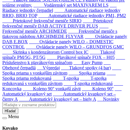
solárne systémy.
Vodárenský set MAXIVAREM LS
Riadiace jednotky čerpadiel
Automatické riadiace jednotky
BRIO, BRIO TOP
Automatické riadiace jednotky PM1, PM2
Prietokové frekvenčné meniče SIRIO
Prietokové
frekvenčné meniče DAB ACTIVE DRIVER PLUS
Frekvenčné meniče ARCHIMEDE
Frekvenčné meniče s
tlakovou nádobou ARCHIMEDE FLYVAR
Ovládacie panely
DAB E.BOX
Ovládacie panely WILO – DOMESTIC
CONTROL
Ovládacie panely WILO – GRUNDFOS GMC
Skrinka s kondenzátorom Control box IC
Tlakové
spínače PM/5G, PT/5G
Plavákové spínače FOX – H05
Príslušenstvo k plavákovým spínačom
Easy Pump
Obehové čerpadlá
Výpredaj
Tlakové spojky (4 bar)
Spojka priama s vonkajším závitom
Spojka priama
Spojka priama redukovaná
T-spojka
T-spojka
redukovaná s vonkajším závitom
T-spojka redukovaná
Koncovka
Koleno 90° vonkajší závit
Koleno 90°
Automatický kvapkový set
Automatický kvapkový set –
čierny A
Automatický kvapkový set – biely A
Novinky
Hľadať
Menu
Kovako