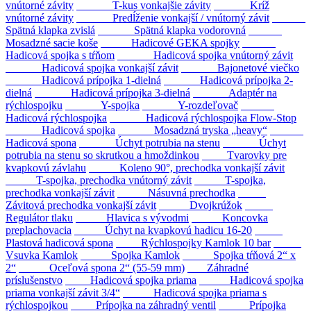
vnútorné závity
T-kus vonkajšie závity
Kríž
vnútorné závity
Predĺženie vonkajší / vnútorný závit
Spätná klapka zvislá
Spätná klapka vodorovná
Mosadzné sacie koše
Hadicové GEKA spojky
Hadicová spojka s tŕňom
Hadicová spojka vnútorný závit
Hadicová spojka vonkajší závit
Bajonetové viečko
Hadicová prípojka 1-dielná
Hadicová prípojka 2-
dielná
Hadicová prípojka 3-dielná
Adaptér na
rýchlospojku
Y-spojka
Y-rozdeľovač
Hadicová rýchlospojka
Hadicová rýchlospojka Flow-Stop
Hadicová spojka
Mosadzná tryska „heavy“
Hadicová spona
Úchyt potrubia na stenu
Úchyt
potrubia na stenu so skrutkou a hmoždinkou
Tvarovky pre
kvapkovú závlahu
Koleno 90°, prechodka vonkajší závit
T-spojka, prechodka vnútorný závit
T-spojka,
prechodka vonkajší závit
Násuvná prechodka
Závitová prechodka vonkajší závit
Dvojkrúžok
Regulátor tlaku
Hlavica s vývodmi
Koncovka
preplachovacia
Úchyt na kvapkovú hadicu 16-20
Plastová hadicová spona
Rýchlospojky Kamlok 10 bar
Vsuvka Kamlok
Spojka Kamlok
Spojka tŕňová 2“ x
2“
Oceľová spona 2“ (55-59 mm)
Záhradné
príslušenstvo
Hadicová spojka priama
Hadicová spojka
priama vonkajší závit 3/4“
Hadicová spojka priama s
rýchlospojkou
Prípojka na záhradný ventil
Prípojka