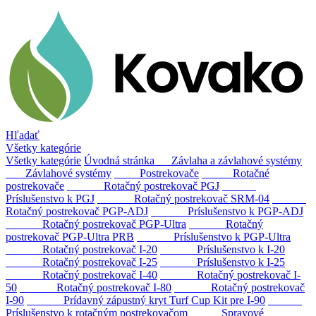
Hľadať
Všetky kategórie
Všetky kategórie
Úvodná stránka
Závlaha a závlahové systémy
Závlahové systémy
Postrekovače
Rotačné
postrekovače
Rotačný postrekovač PGJ
Príslušenstvo k PGJ
Rotačný postrekovač SRM-04
Rotačný postrekovač PGP-ADJ
Príslušenstvo k PGP-ADJ
Rotačný postrekovač PGP-Ultra
Rotačný
postrekovač PGP-Ultra PRB
Príslušenstvo k PGP-Ultra
Rotačný postrekovač I-20
Príslušenstvo k I-20
Rotačný postrekovač I-25
Príslušenstvo k I-25
Rotačný postrekovač I-40
Rotačný postrekovač I-
50
Rotačný postrekovač I-80
Rotačný postrekovač
I-90
Prídavný zápustný kryt Turf Cup Kit pre I-90
Príslušenstvo k rotačným postrekovačom
Sprayové