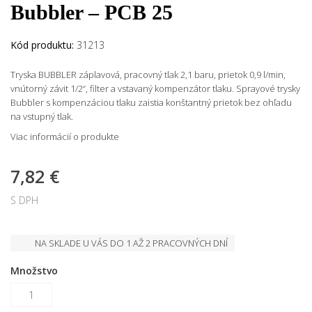
Bubbler – PCB 25
Kód produktu:
31213
Tryska BUBBLER záplavová, pracovný tlak 2,1 baru, prietok 0,9 l/min,
vnútorný závit 1/2“, filter a vstavaný kompenzátor tlaku. Sprayové trysky
Bubbler s kompenzáciou tlaku zaistia konštantný prietok bez ohľadu
na vstupný tlak.
Viac informácií o produkte
7,82 €
S DPH
NA SKLADE U VÁS DO 1 AŽ 2 PRACOVNÝCH DNÍ
Množstvo