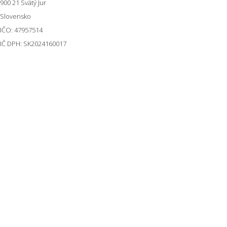
900 21
Svätý Jur
Slovensko
IČO: 47957514
IČ DPH: SK2024160017
Zákaznícka podpora
Po-Pia od 7:00 do 15:30
+421 944 85 33 66
info@kovako.sk
Nastavenie cookies
U nás môžete zaplatiť prostredníctvom platobnej brány
Odstúpiť od zmluvy tu
scroll
Copyright 2023 -
Tvorba eshopu
by
ABC DESIGN