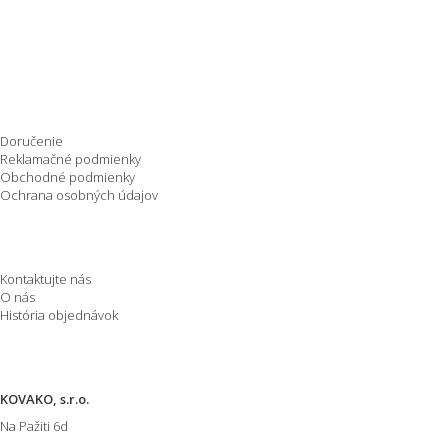
Nakupovanie
Doručenie
Reklamačné podmienky
Obchodné podmienky
Ochrana osobných údajov
O spoločnosti
Kontaktujte nás
O nás
História objednávok
Informácie o E-shope
KOVAKO, s.r.o.
Na Pažiti
6d