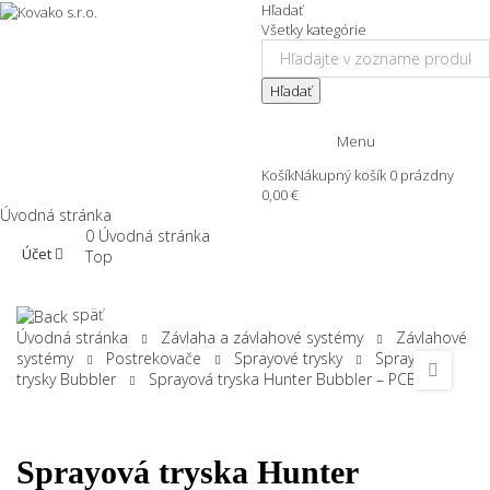
Hľadať
Všetky kategórie
Hľadať
Menu
Košík
Nákupný košík
0
prázdny
0,00 €
Úvodná stránka
0
Úvodná stránka
Účet
Top
späť
Úvodná stránka
Závlaha a závlahové systémy
Závlahové
systémy
Postrekovače
Sprayové trysky
Sprayové
trysky Bubbler
Sprayová tryska Hunter Bubbler – PCB 25
Sprayová tryska Hunter