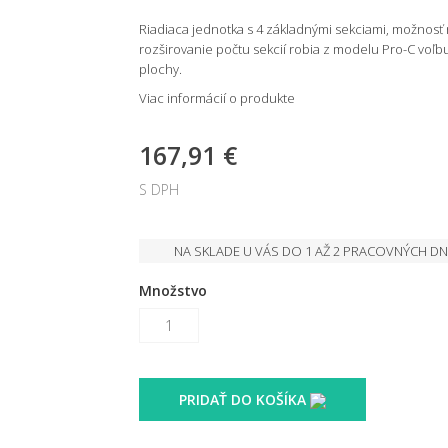
Riadiaca jednotka s 4 základnými sekciami, možnosť r
rozširovanie počtu sekcií robia z modelu Pro-C voľ
plochy.
Viac informácií o produkte
167,91 €
S DPH
NA SKLADE U VÁS DO 1 AŽ 2 PRACOVNÝCH DN
Množstvo
PRIDAŤ DO KOŠÍKA