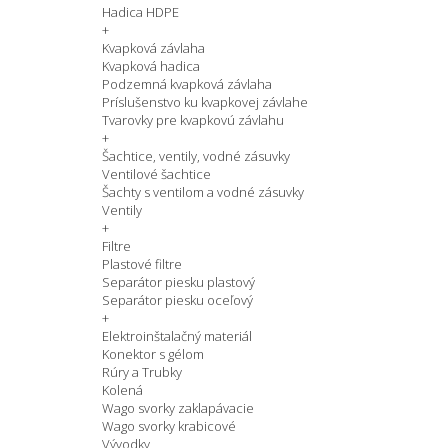
Hadica HDPE
+
Kvapková závlaha
Kvapková hadica
Podzemná kvapková závlaha
Príslušenstvo ku kvapkovej závlahe
Tvarovky pre kvapkovú závlahu
+
Šachtice, ventily, vodné zásuvky
Ventilové šachtice
Šachty s ventilom a vodné zásuvky
Ventily
+
Filtre
Plastové filtre
Separátor piesku plastový
Separátor piesku oceľový
+
Elektroinštalačný materiál
Konektor s gélom
Rúry a Trubky
Kolená
Wago svorky zaklapávacie
Wago svorky krabicové
Vývodky