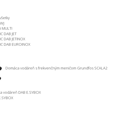
všetky
HWJ
i MULTI
C DAB JET
C DAB JETINOX
MC DAB EUROINOX
Domáca vodáreň s frekvenčným meničom Grundfos SCALA2
ca vodáreň DAB E.SYBOX
 E.SYBOX