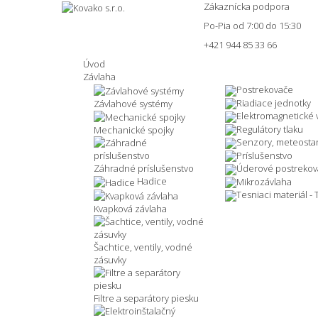
Zákaznícka podpora
Po-Pia od 7:00 do 15:30
+421 944 85 33 66
Úvod
Závlaha
Postrekovače
Riadiace jednotky
Závlahové systémy
Elektromagnetické v
Regulátory tlaku
Mechanické spojky
Senzory, meteosta
Príslušenstvo
Záhradné príslušenstvo
Úderové postrekov
Hadice
Mikrozávlaha
Tesniaci materiál -
Kvapková závlaha
Šachtice, ventily, vodné
zásuvky
Filtre a separátory piesku