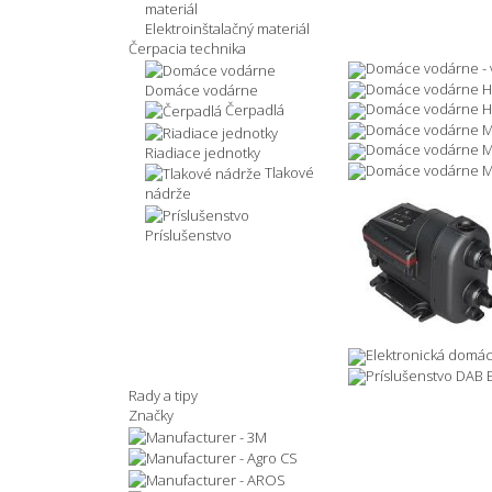
Elektroinštalačný materiál
Čerpacia technika
Domáce vodárne - 
Domáce vodárne 
Domáce vodárne
Domáce vodárne H
Čerpadlá
Domáce vodárne M
Domáce vodárne M
Riadiace jednotky
Domáce vodárne 
Tlakové
nádrže
Príslušenstvo
Elektronická domá
Príslušenstvo DAB
Rady a tipy
Značky