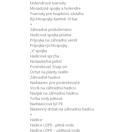
Holendrové tvarovky
Mosadzné spojky a holendre
Tvarovky pre kvapkovú závlahu
Rýchlospojky Kamlok 10 bar
+
Záhradné príslušenstvo
Hadicová spojka priama
Prípojka na záhradný ventil
Prípojka-rýchlospojky
„Y“ spojka
Hadicová sprcha
Nastaviteľná pištoľ
Postrekovač Snap-on
Úchyt na plánty rastlín
Záhradné hadice
Nadstavec pre postrekovače
Vozík na záhradnú hadicu
Navijak na záhradnú hadicu
Točka vody páková
Nadstavcová tyč PE
Nástenný držiak na záhradnú hadicu
+
Hadice
Hadice LDPE - pitná voda
Hadice LDPE – užitková voda