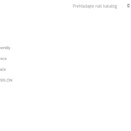
entíly
nice
ače
 TEFLÓN