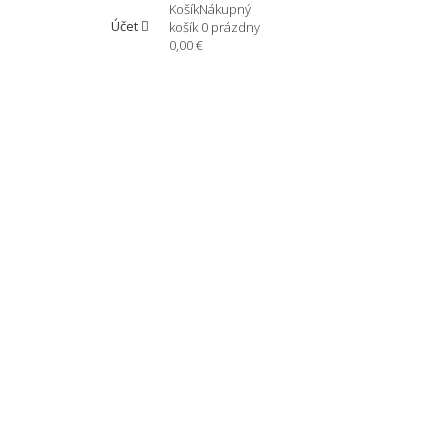
Košík
Nákupný
Účet
košík
0
prázdny
0,00 €