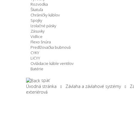
Rozvodka
Škatuľa
Chráničky káblov
Spojky
Izolačné pásky
Zásuvky
Vidlice
Flexo šnúra
Predlžovačka bubnová
CYKY
LiCYY
Ovládacie káble ventilov
Batérie
späť
Úvodná stránka
Závlaha a závlahové systémy
Z
exteriérová