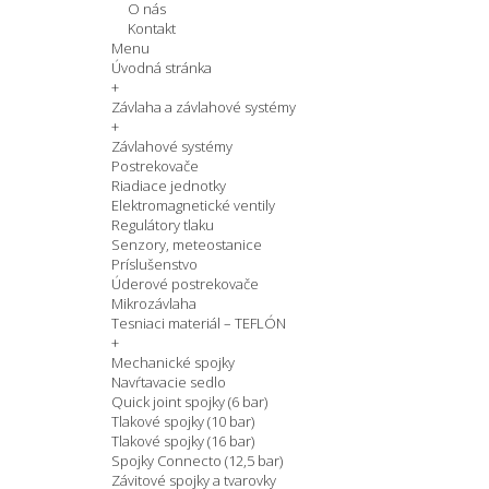
O nás
Kontakt
Menu
Úvodná stránka
+
Závlaha a závlahové systémy
+
Závlahové systémy
Postrekovače
Riadiace jednotky
Elektromagnetické ventily
Regulátory tlaku
Senzory, meteostanice
Príslušenstvo
Úderové postrekovače
Mikrozávlaha
Tesniaci materiál – TEFLÓN
+
Mechanické spojky
Navŕtavacie sedlo
Quick joint spojky (6 bar)
Tlakové spojky (10 bar)
Tlakové spojky (16 bar)
Spojky Connecto (12,5 bar)
Závitové spojky a tvarovky