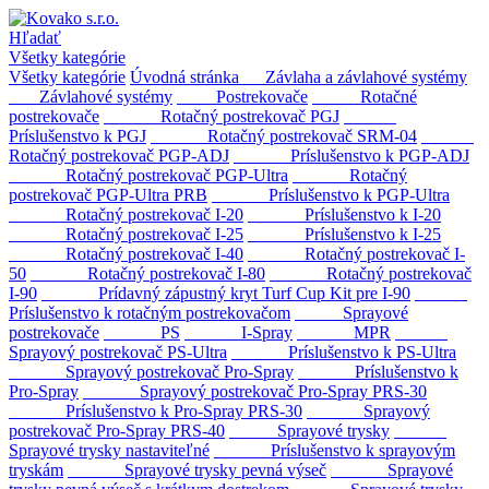
Hľadať
Všetky kategórie
Všetky kategórie
Úvodná stránka
Závlaha a závlahové systémy
Závlahové systémy
Postrekovače
Rotačné
postrekovače
Rotačný postrekovač PGJ
Príslušenstvo k PGJ
Rotačný postrekovač SRM-04
Rotačný postrekovač PGP-ADJ
Príslušenstvo k PGP-ADJ
Rotačný postrekovač PGP-Ultra
Rotačný
postrekovač PGP-Ultra PRB
Príslušenstvo k PGP-Ultra
Rotačný postrekovač I-20
Príslušenstvo k I-20
Rotačný postrekovač I-25
Príslušenstvo k I-25
Rotačný postrekovač I-40
Rotačný postrekovač I-
50
Rotačný postrekovač I-80
Rotačný postrekovač
I-90
Prídavný zápustný kryt Turf Cup Kit pre I-90
Príslušenstvo k rotačným postrekovačom
Sprayové
postrekovače
PS
I-Spray
MPR
Sprayový postrekovač PS-Ultra
Príslušenstvo k PS-Ultra
Sprayový postrekovač Pro-Spray
Príslušenstvo k
Pro-Spray
Sprayový postrekovač Pro-Spray PRS-30
Príslušenstvo k Pro-Spray PRS-30
Sprayový
postrekovač Pro-Spray PRS-40
Sprayové trysky
Sprayové trysky nastaviteľné
Príslušenstvo k sprayovým
tryskám
Sprayové trysky pevná výseč
Sprayové