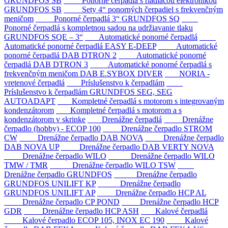
GRUNDFOS SB
Ponorné čerpadlá s riadiacou elektronikou
GRUNDFOS SB
Sety 4“ ponorných čerpadiel s frekvenčným
meničom
Ponorné čerpadlá 3“ GRUNDFOS SQ
Ponorné čerpadlá s kompletnou sadou na udržiavanie tlaku
GRUNDFOS SQE – 3“
Automatické ponorné čerpadlá
Automatické ponorné čerpadlá EASY E-DEEP
Automatické
ponorné čerpadlá DAB DTRON 2
Automatické ponorné
čerpadlá DAB DTRON 3
Automatické ponorné čerpadlá s
frekvenčným meničom DAB E.SYBOX DIVER
NORIA -
vretenové čerpadlá
Príslušenstvo k čerpadlám
Príslušenstvo k čerpadlám GRUNDFOS SEG, SEG
AUTOADAPT
Kompletné čerpadlá s motorom s integrovaným
kondenzátorom
Kompletné čerpadlá s motorom a s
kondenzátorom v skrinke
Drenážne čerpadlá
Drenážne
čerpadlo (hobby) - ECOP 100
Drenážne čerpadlo STROM
CW
Drenážne čerpadlo DAB NOVA
Drenážne čerpadlo
DAB NOVA UP
Drenážne čerpadlo DAB VERTY NOVA
Drenážne čerpadlo WILO
Drenážne čerpadlo WILO
TMW / TMR
Drenážne čerpadlo WILO TSW
Drenážne čerpadlo GRUNDFOS
Drenážne čerpadlo
GRUNDFOS UNILIFT KP
Drenážne čerpadlo
GRUNDFOS UNILIFT AP
Drenážne čerpadlo HCP AL
Drenážne čerpadlo CP POND
Drenážne čerpadlo HCP
GDR
Drenážne čerpadlo HCP ASH
Kalové čerpadlá
Kalové čerpadlo ECOP 105, INOX EC 190
Kalové