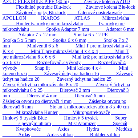
AZUD FLEXIBILE PIPE (30 m)
Závitové kolená AZUD
Flexibilné potrubie Blu-lock
Závitové kolená Blu-lock
Závitové spojky Blu-lock
Úderové postrekovače
APOLLON
IKAROS
ATLAS
Mikrozávlaha
Hunter tvarovky pre mikrozávlahu
Tvarovky pre
mikrozávlahu
Spojka Adaptor 7 mm
Adaptor 6 mm
Adaptor 7 x 12 mm
Spojka 6 x 12 PE
Spojka 5 x 5 mm
Spojka 6 x 6 mm
Spojka 7 x 7
mm
Miniventil 6 x 6
Mini T pre mikrozávlahu 4 x
K x 4
Mini T pre mikrozávlahu 4 x 4 x 4
Mini T
pre mikrozávlahu 6 x 6 x 6
Mini kríž pre mikrozávlahu 6 x
6 x 6 x 6
Rozdeľovač 2 vývody
Rozdeľovač 4
vývody
Snap fit
Mini koleno 4 x 4
Mini
koleno 6 x 6
Závesný úchyt na hadicu 16
Závesný
úchyt na hadicu 20
Závesný úchyt na hadicu 25
Závesný úchyt na mikrozávlahu 8 x 20
Závesný úchyt na
mikrozávlahu 8 x 25
Dierovač 2 mm
Dierovač 3
mm
Dierovač 4 mm
Dierovač 6 mm
Záslepka otvoru po dierovači 4 mm
Záslepka otvoru po
dierovači 6 mm
Stojan k mikropostrekovačom 8 x 40 cm
Mikrozávlaha Hunter
Mikropostrekovače
Hmlový 5 trysiek Blue
Hmlový 5 trysiek
Super
s pevným uhlom
Mist Atomizer
Špeciál
Kvapkovače
Axios
Hydra
Medúza
Ardas
Ardas s ihlou
Bubbler s ihlou