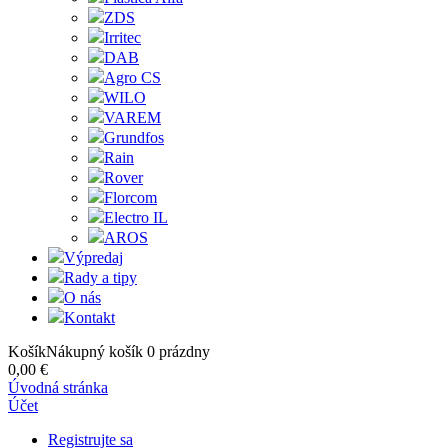
ZDS
Irritec
DAB
Agro CS
WILO
VAREM
Grundfos
Rain
Rover
Florcom
Electro IL
AROS
Výpredaj
Rady a tipy
O nás
Kontakt
Košík
Nákupný košík
0
prázdny
0,00 €
Úvodná stránka
Účet
Registrujte sa