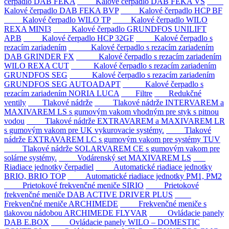
čerpadlo DAB FEKA
Kalové čerpadlo DAB FEKA VS
Kalové čerpadlo DAB FEKA BVP
Kalové čerpadlo HCP BF
Kalové čerpadlo WILO TP
Kalové čerpadlo WILO
REXA MINI3
Kalové čerpadlo GRUNDFOS UNILIFT
AP.B
Kalové čerpadlo HCP 32GF
Kalové čerpadlo s
rezacím zariadením
Kalové čerpadlo s rezacím zariadením
DAB GRINDER FX
Kalové čerpadlo s rezacím zariadením
WILO REXA CUT
Kalové čerpadlo s rezacím zariadením
GRUNDFOS SEG
Kalové čerpadlo s rezacím zariadením
GRUNDFOS SEG AUTOADAPT
Kalové čerpadlo s
rezacím zariadením NORIA LUCA
Filtre
Redukčné
ventily
Tlakové nádrže
Tlakové nádrže INTERVAREM a
MAXIVAREM LS s gumovým vakom vhodným pre styk s pitnou
vodou
Tlakové nádrže EXTRAVAREM a MAXIVAREM LR
s gumovým vakom pre UK vykurovacie systémy.
Tlakové
nádrže EXTRAVAREM LC s gumovým vakom pre systémy TUV
Tlakové nádrže SOLARVAREM CE s gumovým vakom pre
solárne systémy.
Vodárenský set MAXIVAREM LS
Riadiace jednotky čerpadiel
Automatické riadiace jednotky
BRIO, BRIO TOP
Automatické riadiace jednotky PM1, PM2
Prietokové frekvenčné meniče SIRIO
Prietokové
frekvenčné meniče DAB ACTIVE DRIVER PLUS
Frekvenčné meniče ARCHIMEDE
Frekvenčné meniče s
tlakovou nádobou ARCHIMEDE FLYVAR
Ovládacie panely
DAB E.BOX
Ovládacie panely WILO – DOMESTIC