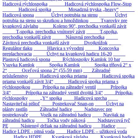
Hadicová rýchlospojka
Hadicová rýchlospojka Flow-Stop
Hadicová spojka
Mosadzná tryska „heavy“
Hadicová spona
Úchyt potrubia na stenu
Úchyt
potrubia na stenu so skrutkou a hmoždinkou
Tvarovky pre
kvapkovú závlahu
Koleno 90°, prechodka vonkajší závit
T-spojka, prechodka vnútorný závit
T-spojka,
prechodka vonkajší závit
Násuvná prechodka
Závitová prechodka vonkajší závit
Dvojkrúžok
Regulátor tlaku
Hlavica s vývodmi
Koncovka
preplachovacia
Úchyt na kvapkovú hadicu 16-20
Plastová hadicová spona
Rýchlospojky Kamlok 10 bar
Vsuvka Kamlok
Spojka Kamlok
Spojka tŕňová 2“ x
2“
Oceľová spona 2“ (55-59 mm)
Záhradné
príslušenstvo
Hadicová spojka priama
Hadicová spojka
priama vonkajší závit 3/4“
Hadicová spojka priama s
rýchlospojkou
Prípojka na záhradný ventil
Prípojka
3/4“
Prípojka na záhradný ventil dvojitá 3/4“
Prípojka-
rýchlospojky
„Y“ spojka
Hadicová sprcha
Nastaviteľná pištoľ
Postrekovač Snap-on
Úchyt na
plánty rastlín
Záhradné hadice
Nadstavec pre
postrekovače
Vozík na záhradnú hadicu
Navijak na
záhradnú hadicu
Točka vody páková
Nadstavcová tyč
PE
Nástenný držiak na záhradnú hadicu
Hadice
Hadice LDPE - pitná voda
Hadice LDPE – užitková voda
Hadica HDPE
Kvapková závlaha
Kvapková hadica