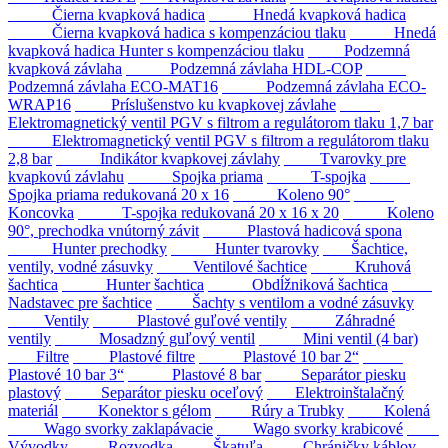
Čierna kvapková hadica
Hnedá kvapková hadica
Čierna kvapková hadica s kompenzáciou tlaku
Hnedá
kvapková hadica Hunter s kompenzáciou tlaku
Podzemná
kvapková závlaha
Podzemná závlaha HDL-COP
Podzemná závlaha ECO-MAT16
Podzemná závlaha ECO-
WRAP16
Príslušenstvo ku kvapkovej závlahe
Elektromagnetický ventil PGV s filtrom a regulátorom tlaku 1,7 bar
Elektromagnetický ventil PGV s filtrom a regulátorom tlaku
2,8 bar
Indikátor kvapkovej závlahy
Tvarovky pre
kvapkovú závlahu
Spojka priama
T-spojka
Spojka priama redukovaná 20 x 16
Koleno 90°
Koncovka
T-spojka redukovaná 20 x 16 x 20
Koleno
90°, prechodka vnútorný závit
Plastová hadicová spona
Hunter prechodky
Hunter tvarovky
Šachtice,
ventily, vodné zásuvky
Ventilové šachtice
Kruhová
šachtica
Hunter šachtica
Obdĺžniková šachtica
Nadstavec pre šachtice
Šachty s ventilom a vodné zásuvky
Ventily
Plastové guľové ventily
Záhradné
ventily
Mosadzný guľový ventil
Mini ventil (4 bar)
Filtre
Plastové filtre
Plastové 10 bar 2“
Plastové 10 bar 3“
Plastové 8 bar
Separátor piesku
plastový
Separátor piesku oceľový
Elektroinštalačný
materiál
Konektor s gélom
Rúry a Trubky
Kolená
Wago svorky zaklapávacie
Wago svorky krabicové
Vývodky
Rozvodka
Škatuľa
Chráničky káblov