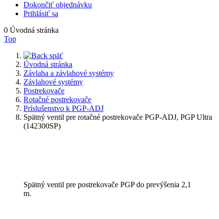
Dokončiť objednávku
Prihlásiť sa
0
Úvodná stránka
Top
späť
Úvodná stránka
Závlaha a závlahové systémy
Závlahové systémy
Postrekovače
Rotačné postrekovače
Príslušenstvo k PGP-ADJ
Spätný ventil pre rotačné postrekovače PGP-ADJ, PGP Ultra
(142300SP)
Spätný ventil pre postrekovače PGP do prevýšenia 2,1
m.