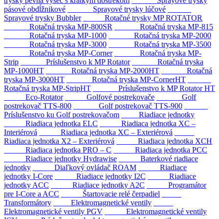
trysky pevná výseč s krátkym dostrekom
Sprayové trysky
pásové obdĺžnikové
Sprayové trysky lúčové
Sprayové trysky Bubbler
Rotačné trysky MP ROTATOR
Rotačná tryska MP-800SR
Rotačná tryska MP-815
Rotačná tryska MP-1000
Rotačná tryska MP-2000
Rotačná tryska MP-3000
Rotačná tryska MP-3500
Rotačná tryska MP-Corner
Rotačná tryska MP-
Strip
Príslušenstvo k MP Rotator
Rotačná tryska
MP-1000HT
Rotačná tryska MP-2000HT
Rotačná
tryska MP-3000HT
Rotačná tryska MP-CornerHT
Rotačná tryska MP-StripHT
Príslušenstvo k MP Rotator HT
Eco-Rotator
Golfové postrekovače
Golf
postrekovač TTS-800
Golf postrekovač TTS-900
Príslušenstvo ku Golf postrekovačom
Riadiace jednotky
Riadiaca jednotka ELC
Riadiaca jednotka XC –
Interiérová
Riadiaca jednotka XC – Exteriérová
Riadiaca jednotka X2 – Exteriérová
Riadiaca jednotka XCH
Riadiaca jednotka PRO – C
Riadiaca jednotka PCC
Riadiace jednotky Hydrawise
Baterkové riadiace
jednotky
Diaľkový ovládač ROAM
Riadiace
jednotky I-Core
Riadiace jednotky I2C
Riadiace
jednotky ACC
Riadiace jednotky A2C
Programátor
pre I-Core a ACC
Štartovacie relé čerpadiel
Transformátory
Elektromagnetické ventily
Elektromagnetické ventily PGV
Elektromagnetické ventily