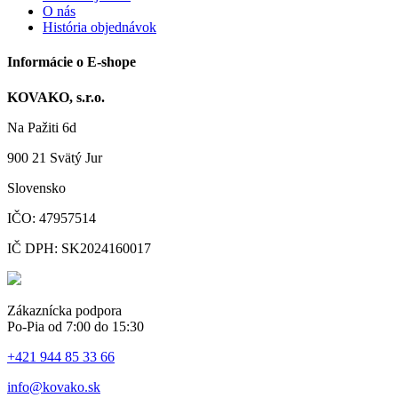
O nás
História objednávok
Informácie o E-shope
KOVAKO, s.r.o.
Na Pažiti
6d
900 21
Svätý Jur
Slovensko
IČO: 47957514
IČ DPH: SK2024160017
Zákaznícka podpora
Po-Pia od 7:00 do 15:30
+421 944 85 33 66
info@kovako.sk