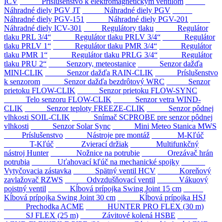
ICV
Príslušenstvo k elektromagnetickým ventilom
Náhradné diely PGV JT
Náhradné diely PGV
Náhradné diely PGV-151
Náhradné diely PGV-201
Náhradné diely ICV-301
Regulátory tlaku
Regulátor
tlaku PRL 3/4“
Regulátor tlaku PRLV 3/4“
Regulátor
tlaku PRLV 1“
Regulátor tlaku PMR 3/4“
Regulátor
tlaku PMR 1“
Regulátor tlaku PRLG 3/4“
Regulátor
tlaku PRU 2“
Senzory, meteostanice
Senzor dažďa
MINI-CLIK
Senzor dažďa RAIN-CLIK
Príslušenstvo
k senzorom
Senzor dažďa bezdrôtový WRC
Senzor
prietoku FLOW-CLIK
Senzor prietoku FLOW-SYNC
Telo senzoru FLOW-CLIK
Senzor vetra WIND-
CLIK
Senzor teploty FREEZE-CLIK
Senzor pôdnej
vlhkosti SOIL-CLIK
Snímač SCPROBE pre senzor pôdnej
vlhkosti
Senzor Solar Sync
Mini Meteo Stanica MWS
Príslušenstvo
Nástroje pre montáž
M-Kľúč
T-Kľúč
Zvierací držiak
Multifunkčný
nástroj Hunter
Nožnice na potrubie
Orezávač hrán
potrubia
Uťahovací kľúč na mechanické spojky
Vytyčovacia zástavka
Spätný ventil HCV
Koreňový
zavlažovač RZWS
Odvzdušňovací ventil
Vákuový
poistný ventil
Kĺbová prípojka Swing Joint 15 cm
Kĺbová prípojka Swing Joint 30 cm
Kĺbová prípojka HSJ
Prechodka ACME
HUNTER PRO FLEX (30 m)
SJ FLEX (25 m)
Závitové kolená HSBE