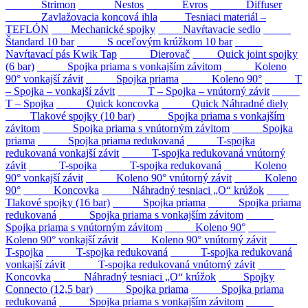
Strimon
Nestos
Evros
Diffuser
Zavlažovacia koncová ihla
Tesniaci materiál –
TEFLÓN
Mechanické spojky
Navŕtavacie sedlo
Štandard 10 bar
S oceľovým krúžkom 10 bar
Navŕtavací pás Kwik Tap
Dierovač
Quick joint spojky
(6 bar)
Spojka priama s vonkajším závitom
Koleno
90° vonkajší závit
Spojka priama
Koleno 90°
T
– Spojka – vonkajší závit
T – Spojka – vnútorný závit
T – Spojka
Quick koncovka
Quick Náhradné diely
Tlakové spojky (10 bar)
Spojka priama s vonkajším
závitom
Spojka priama s vnútorným závitom
Spojka
priama
Spojka priama redukovaná
T-spojka
redukovaná vonkajší závit
T-spojka redukovaná vnútorný
závit
T-spojka
T-spojka redukovaná
Koleno
90° vonkajší závit
Koleno 90° vnútorný závit
Koleno
90°
Koncovka
Náhradný tesniaci „O“ krúžok
Tlakové spojky (16 bar)
Spojka priama
Spojka priama
redukovaná
Spojka priama s vonkajším závitom
Spojka priama s vnútorným závitom
Koleno 90°
Koleno 90° vonkajší závit
Koleno 90° vnútorný závit
T-spojka
T-spojka redukovaná
T-spojka redukovaná
vonkajší závit
T-spojka redukovaná vnútorný závit
Koncovka
Náhradný tesniaci „O“ krúžok
Spojky
Connecto (12,5 bar)
Spojka priama
Spojka priama
redukovaná
Spojka priama s vonkajším závitom