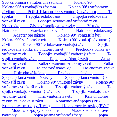
Spojka priama s vnútorným závitom
Koleno 90°
Koleno 90° s vonkajším závitom
Koleno 90°s vnútorným
závitom
POP-UP koleno 90°s vnútorným závitom
T-
spojka
T-spojka redukovaná
T-spojka redukovaná
vonkajší závit
T-spojka redukovaná vnútorný závit
Koncovka
Závitové spojky a tvarovky
Vsuvka
Nátrubok
Vsuvka redukovaná
Nátrubok redukovaný
Adaptér pre nádrže
Koleno 90° vonkajší závit
Koleno 90° vnútorný závit
Koleno 90° vonkajší / vnútorný
závit
Koleno 90° redukované vonkajší závit
Spojka
redukovaná vonkajší / vnútorný závit
Prechodka vonkajší /
vnútorný závit
T-spojka vonkajší / vnútorný závit
T-
spojka vonkajší závit
T-spojka vnútorný závit
Zátka
vnútorný závit
Zátka s tesnením vnútorný závit
Zátka
vonkajší závit
Holendrové tvarovky
Holendrová spojka
Holendrové koleno
Prechodka na hadicu
Spojka priama vnútorné závity
Spojka priama vnútorný /
vonkajší závit
Koleno 90° vnútorné závity
Koleno 90°
vnútorný / vonkajší závit
T-spojka vnútorný závit
T-
spojka vonkajší / vnútorný závit 2x
T-spojka vonkajší 2x /
vnútorný závit
Kríž vnútorné závity
Kríž vnútorné
závity 3x / vonkajší závit
Kombinované spojky (PP)
Kombinované spojky (PVC)
Holendrové tvarovky (PVC)
Mosadzné spojky a holendre
Mosadzné holendrové
tvarovky
Spojka priama vnútorné závity
Spojka