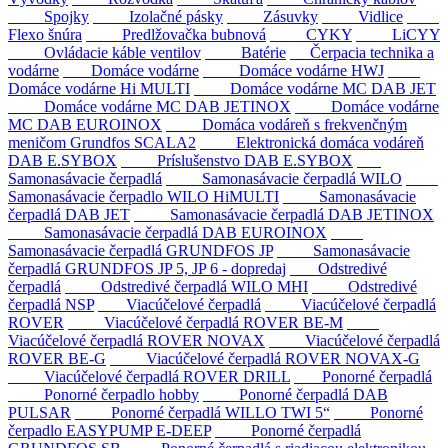
Spojky
Izolačné pásky
Zásuvky
Vidlice
Flexo šnúra
Predlžovačka bubnová
CYKY
LiCYY
Ovládacie káble ventilov
Batérie
Čerpacia technika a
vodárne
Domáce vodárne
Domáce vodárne HWJ
Domáce vodárne Hi MULTI
Domáce vodárne MC DAB JET
Domáce vodárne MC DAB JETINOX
Domáce vodárne
MC DAB EUROINOX
Domáca vodáreň s frekvenčným
meničom Grundfos SCALA2
Elektronická domáca vodáreň
DAB E.SYBOX
Príslušenstvo DAB E.SYBOX
Samonasávacie čerpadlá
Samonasávacie čerpadlá WILO
Samonasávacie čerpadlo WILO HiMULTI
Samonasávacie
čerpadlá DAB JET
Samonasávacie čerpadlá DAB JETINOX
Samonasávacie čerpadlá DAB EUROINOX
Samonasávacie čerpadlá GRUNDFOS JP
Samonasávacie
čerpadlá GRUNDFOS JP 5, JP 6 - dopredaj
Odstredivé
čerpadlá
Odstredivé čerpadlá WILO MHI
Odstredivé
čerpadlá NSP
Viacúčelové čerpadlá
Viacúčelové čerpadlá
ROVER
Viacúčelové čerpadlá ROVER BE-M
Viacúčelové čerpadlá ROVER NOVAX
Viacúčelové čerpadlá
ROVER BE-G
Viacúčelové čerpadlá ROVER NOVAX-G
Viacúčelové čerpadlá ROVER DRILL
Ponorné čerpadlá
Ponorné čerpadlo hobby
Ponorné čerpadlá DAB
PULSAR
Ponorné čerpadlá WILLO TWI 5“
Ponorné
čerpadlo EASYPUMP E-DEEP
Ponorné čerpadlá