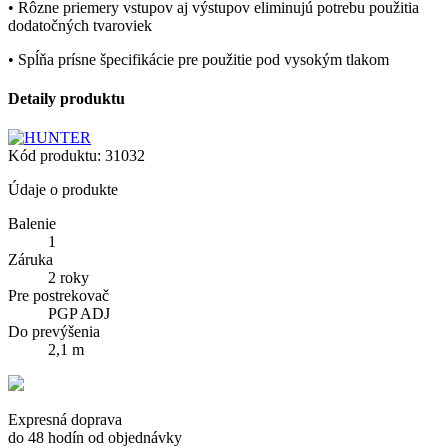
• Rôzne priemery vstupov aj výstupov eliminujú potrebu použitia
dodatočných tvaroviek
• Spĺňa prísne špecifikácie pre použitie pod vysokým tlakom
Detaily produktu
Kód produktu:
31032
Údaje o produkte
Balenie
1
Záruka
2 roky
Pre postrekovač
PGP ADJ
Do prevýšenia
2,1 m
Expresná doprava
do 48 hodín od objednávky