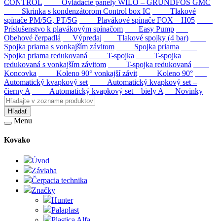
CONTROL
Ovládacie panely WILO – GRUNDFOS GMC
Skrinka s kondenzátorom Control box IC
Tlakové
spínače PM/5G, PT/5G
Plavákové spínače FOX – H05
Príslušenstvo k plavákovým spínačom
Easy Pump
Obehové čerpadlá
Výpredaj
Tlakové spojky (4 bar)
Spojka priama s vonkajším závitom
Spojka priama
Spojka priama redukovaná
T-spojka
T-spojka
redukovaná s vonkajším závitom
T-spojka redukovaná
Koncovka
Koleno 90° vonkajší závit
Koleno 90°
Automatický kvapkový set
Automatický kvapkový set –
čierny A
Automatický kvapkový set – biely A
Novinky
Hľadať
Menu
Kovako
Úvod
Závlaha
Čerpacia technika
Značky
Hunter
Palaplast
Plastica Alfa