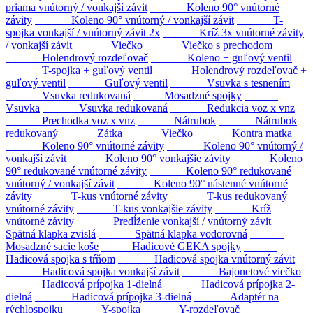
priama vnútorný / vonkajší závit
Koleno 90° vnútorné
závity
Koleno 90° vnútorný / vonkajší závit
T-
spojka vonkajší / vnútorný závit 2x
Kríž 3x vnútorné závity
/ vonkajší závit
Viečko
Viečko s prechodom
Holendrový rozdeľovač
Koleno + guľový ventil
T-spojka + guľový ventil
Holendrový rozdeľovač +
guľový ventil
Guľový ventil
Vsuvka s tesnením
Vsuvka redukovaná
Mosadzné spojky
Vsuvka
Vsuvka redukovaná
Redukcia voz x vnz
Prechodka voz x vnz
Nátrubok
Nátrubok
redukovaný
Zátka
Viečko
Kontra matka
Koleno 90° vnútorné závity
Koleno 90° vnútorný /
vonkajší závit
Koleno 90° vonkajšie závity
Koleno
90° redukované vnútorné závity
Koleno 90° redukované
vnútorný / vonkajší závit
Koleno 90° nástenné vnútorné
závity
T-kus vnútorné závity
T-kus redukovaný
vnútorné závity
T-kus vonkajšie závity
Kríž
vnútorné závity
Predĺženie vonkajší / vnútorný závit
Spätná klapka zvislá
Spätná klapka vodorovná
Mosadzné sacie koše
Hadicové GEKA spojky
Hadicová spojka s tŕňom
Hadicová spojka vnútorný závit
Hadicová spojka vonkajší závit
Bajonetové viečko
Hadicová prípojka 1-dielná
Hadicová prípojka 2-
dielná
Hadicová prípojka 3-dielná
Adaptér na
rýchlospojku
Y-spojka
Y-rozdeľovač