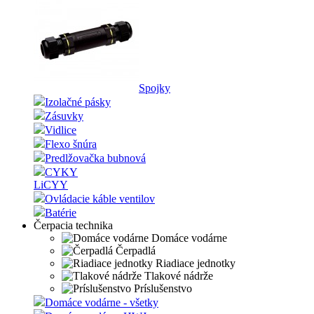
Spojky
Izolačné pásky
Zásuvky
Vidlice
Flexo šnúra
Predlžovačka bubnová
CYKY
LiCYY
Ovládacie káble ventilov
Batérie
Čerpacia technika
Domáce vodárne
Čerpadlá
Riadiace jednotky
Tlakové nádrže
Príslušenstvo
Domáce vodárne - všetky