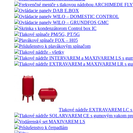
Frekvenčné meniče s tlakovou nádobou ARCHIMEDE F
Ovládacie panely DAB E.BOX
Ovládacie panely WILO – DOMESTIC CONTROL
Ovládacie panely WILO – GRUNDFOS GMC
Skrinka s kondenzátorom Control box IC
Tlakové spínače PM/5G, PT/5G
Plavákové spínače FOX – H05
Príslušenstvo k plavákovým spínačom
Tlakové nádrže - všetky
Tlakové nádrže INTERVAREM a MAXIVAREM LS s gumový
Tlakové nádrže EXTRAVAREM a MAXIVAREM LR s gumov
Tlakové nádrže EXTRAVAREM LC s 
Tlakové nádrže SOLARVAREM CE s gumovým vakom pre s
Vodárenský set MAXIVAREM LS
Príslušenstvo k čerpadlám