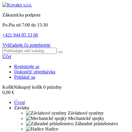
Zákaznícka podpora
Po-Pia od 7:00 do 15:30
+421 944 85 33 66
Vyhľadajte čo potrebujete
Účet
Registrujte sa
Dokončiť objednávku
Prihlásiť sa
Košík
Nákupný košík
0
prázdny
0,00 €
Úvod
Závlaha
Závlahové systémy
Mechanické spojky
Záhradné príslušenstvo
Hadice