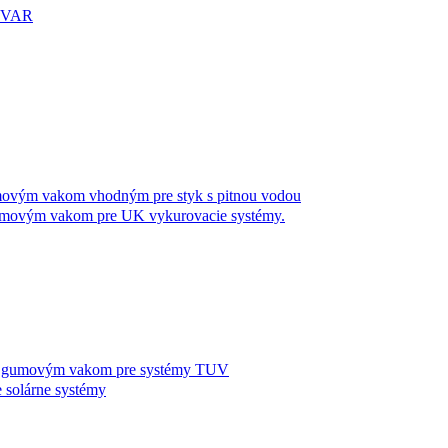
LYVAR
m vakom vhodným pre styk s pitnou vodou
ým vakom pre UK vykurovacie systémy.
gumovým vakom pre systémy TUV
olárne systémy