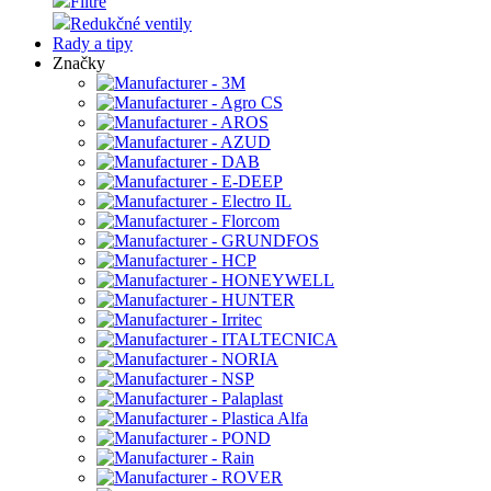
Filtre
Redukčné ventily
Rady a tipy
Značky