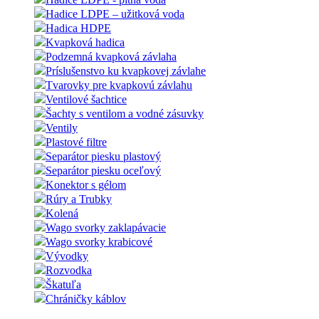
Hadice LDPE – užitková voda
Hadica HDPE
Kvapková hadica
Podzemná kvapková závlaha
Príslušenstvo ku kvapkovej závlahe
Tvarovky pre kvapkovú závlahu
Ventilové šachtice
Šachty s ventilom a vodné zásuvky
Ventily
Plastové filtre
Separátor piesku plastový
Separátor piesku oceľový
Konektor s gélom
Rúry a Trubky
Kolená
Wago svorky zaklapávacie
Wago svorky krabicové
Vývodky
Rozvodka
Škatuľa
Chráničky káblov