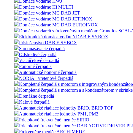
Domáce vodárne HWJ
Domáce vodárne Hi MULTI
Domáce vodárne MC DAB JET
Domáce vodárne MC DAB JETINOX
Domáce vodárne MC DAB EUROINOX
Domáca vodáreň s frekvenčným meničom Grundfos SCAL
Elektronická domáca vodáreň DAB E.SYBOX
Príslušenstvo DAB E.SYBOX
Samonasávacie čerpadlá
Odstredivé čerpadlá
Viacúčelové čerpadlá
Ponorné čerpadlá
Automatické ponorné čerpadlá
NORIA - vretenové čerpadlá
Kompletné čerpadlá s motorom s integrovaným kondenzáto
Kompletné čerpadlá s motorom a s kondenzátorom v skrinke
Drenážne čerpadlá
Kalové čerpadlá
Automatické riadiace jednotky BRIO, BRIO TOP
Automatické riadiace jednotky PM1, PM2
Prietokové frekvenčné meniče SIRIO
Prietokové frekvenčné meniče DAB ACTIVE DRIVER P
Frekvenčné meniče ARCHIMEDE