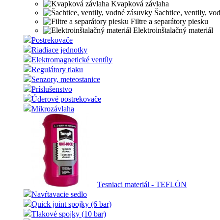
Kvapková závlaha
Šachtice, ventily, vo
Filtre a separátory piesku
Elektroinštalačný materiál
Postrekovače
Riadiace jednotky
Elektromagnetické ventíly
Regulátory tlaku
Senzory, meteostanice
Príslušenstvo
Úderové postrekovače
Mikrozávlaha
Tesniaci materiál - TEFLÓN
Navŕtavacie sedlo
Quick joint spojky (6 bar)
Tlakové spojky (10 bar)