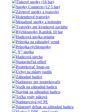
Tlakové spojky (16 bar)
Spojky Connecto (12,5 bar)
Závitové spojky a tvarovky
Holendrové tvarovky
Mosadzné spojky a holendre
Tvarovky pre kvapkovú zavlahu
Rýchlospojky Kamlok 10 bar
Hadicová spojka priama
Prípojka na záhradný ventil
Prípojka-rýchlospojky
„Y“ spojka
Hadicová sprcha
Nastaviteľná pištoľ
Postrekovač Snap-on
Úchyt na plánty rastlín
Záhradné hadice
Nadstavec pre postrekovače
Vozík na záhradnú hadicu
Navijak na záhradnú hadicu
Točka vody páková
Nadstavcová tyč PE
Nástenný držiak na záhradnú hadicu
Hadice LDPE - pitná voda