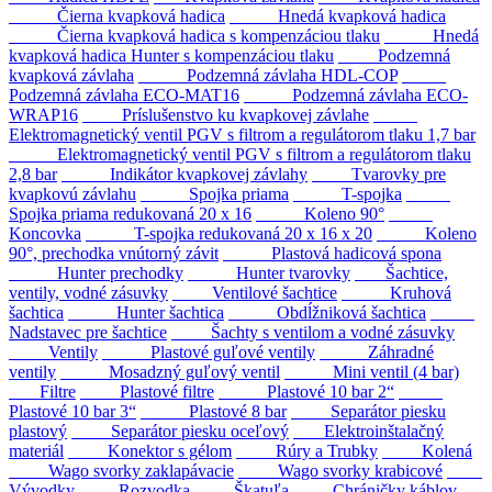
Čierna kvapková hadica
Hnedá kvapková hadica
Čierna kvapková hadica s kompenzáciou tlaku
Hnedá
kvapková hadica Hunter s kompenzáciou tlaku
Podzemná
kvapková závlaha
Podzemná závlaha HDL-COP
Podzemná závlaha ECO-MAT16
Podzemná závlaha ECO-
WRAP16
Príslušenstvo ku kvapkovej závlahe
Elektromagnetický ventil PGV s filtrom a regulátorom tlaku 1,7 bar
Elektromagnetický ventil PGV s filtrom a regulátorom tlaku
2,8 bar
Indikátor kvapkovej závlahy
Tvarovky pre
kvapkovú závlahu
Spojka priama
T-spojka
Spojka priama redukovaná 20 x 16
Koleno 90°
Koncovka
T-spojka redukovaná 20 x 16 x 20
Koleno
90°, prechodka vnútorný závit
Plastová hadicová spona
Hunter prechodky
Hunter tvarovky
Šachtice,
ventily, vodné zásuvky
Ventilové šachtice
Kruhová
šachtica
Hunter šachtica
Obdĺžniková šachtica
Nadstavec pre šachtice
Šachty s ventilom a vodné zásuvky
Ventily
Plastové guľové ventily
Záhradné
ventily
Mosadzný guľový ventil
Mini ventil (4 bar)
Filtre
Plastové filtre
Plastové 10 bar 2“
Plastové 10 bar 3“
Plastové 8 bar
Separátor piesku
plastový
Separátor piesku oceľový
Elektroinštalačný
materiál
Konektor s gélom
Rúry a Trubky
Kolená
Wago svorky zaklapávacie
Wago svorky krabicové
Vývodky
Rozvodka
Škatuľa
Chráničky káblov