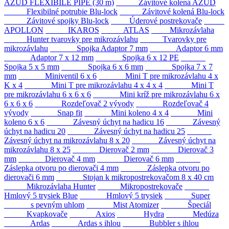
AZUD FLEXIBILE PIPE (30 m)
Závitové kolená AZUD
Flexibilné potrubie Blu-lock
Závitové kolená Blu-lock
Závitové spojky Blu-lock
Úderové postrekovače
APOLLON
IKAROS
ATLAS
Mikrozávlaha
Hunter tvarovky pre mikrozávlahu
Tvarovky pre
mikrozávlahu
Spojka Adaptor 7 mm
Adaptor 6 mm
Adaptor 7 x 12 mm
Spojka 6 x 12 PE
Spojka 5 x 5 mm
Spojka 6 x 6 mm
Spojka 7 x 7
mm
Miniventil 6 x 6
Mini T pre mikrozávlahu 4 x
K x 4
Mini T pre mikrozávlahu 4 x 4 x 4
Mini T
pre mikrozávlahu 6 x 6 x 6
Mini kríž pre mikrozávlahu 6 x
6 x 6 x 6
Rozdeľovač 2 vývody
Rozdeľovač 4
vývody
Snap fit
Mini koleno 4 x 4
Mini
koleno 6 x 6
Závesný úchyt na hadicu 16
Závesný
úchyt na hadicu 20
Závesný úchyt na hadicu 25
Závesný úchyt na mikrozávlahu 8 x 20
Závesný úchyt na
mikrozávlahu 8 x 25
Dierovač 2 mm
Dierovač 3
mm
Dierovač 4 mm
Dierovač 6 mm
Záslepka otvoru po dierovači 4 mm
Záslepka otvoru po
dierovači 6 mm
Stojan k mikropostrekovačom 8 x 40 cm
Mikrozávlaha Hunter
Mikropostrekovače
Hmlový 5 trysiek Blue
Hmlový 5 trysiek
Super
s pevným uhlom
Mist Atomizer
Špeciál
Kvapkovače
Axios
Hydra
Medúza
Ardas
Ardas s ihlou
Bubbler s ihlou