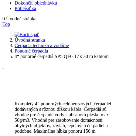
Dokončiť objednávku
Prihlásiť sa
0
Úvodná stránka
Top
späť
Úvodná stránka
Čerpacia technika a vodárne
Ponorné čerpadlá
4“ ponorné čerpadlá SP5 QF6-17 s 30 m káblom
Komplety 4“ ponorných celonerezových čerpadiel
dodávaných s rôznou dĺžkou kábla. Čerpadlá sú
vhodné pre čerpanie vody s obsahom piesku max
50g/m3. Vhodné pre zásobovanie domácností,
obytných objektov, závlah, tepelných čerpadiel a
podobne. Maximálna hĺbka ponoru 150 m.