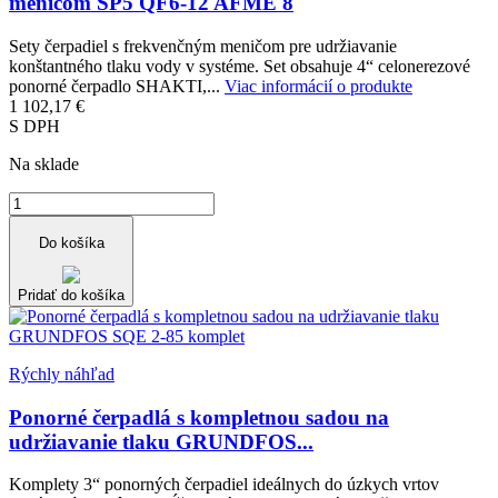
meničom SP5 QF6-12 AFME 8
Sety čerpadiel s frekvenčným meničom pre udržiavanie
konštantného tlaku vody v systéme. Set obsahuje 4“ celonerezové
ponorné čerpadlo SHAKTI,...
Viac informácií o produkte
1 102,17 €
S DPH
Na sklade
Do košíka
Pridať do košíka
Rýchly náhľad
Ponorné čerpadlá s kompletnou sadou na
udržiavanie tlaku GRUNDFOS...
Komplety 3“ ponorných čerpadiel ideálnych do úzkych vrtov