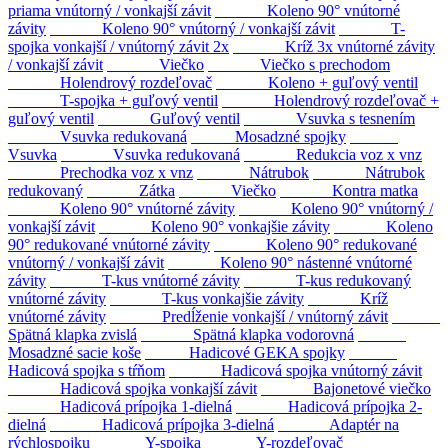
priama vnútorný / vonkajší závit
Koleno 90° vnútorné
závity
Koleno 90° vnútorný / vonkajší závit
T-
spojka vonkajší / vnútorný závit 2x
Kríž 3x vnútorné závity
/ vonkajší závit
Viečko
Viečko s prechodom
Holendrový rozdeľovač
Koleno + guľový ventil
T-spojka + guľový ventil
Holendrový rozdeľovač +
guľový ventil
Guľový ventil
Vsuvka s tesnením
Vsuvka redukovaná
Mosadzné spojky
Vsuvka
Vsuvka redukovaná
Redukcia voz x vnz
Prechodka voz x vnz
Nátrubok
Nátrubok
redukovaný
Zátka
Viečko
Kontra matka
Koleno 90° vnútorné závity
Koleno 90° vnútorný /
vonkajší závit
Koleno 90° vonkajšie závity
Koleno
90° redukované vnútorné závity
Koleno 90° redukované
vnútorný / vonkajší závit
Koleno 90° nástenné vnútorné
závity
T-kus vnútorné závity
T-kus redukovaný
vnútorné závity
T-kus vonkajšie závity
Kríž
vnútorné závity
Predĺženie vonkajší / vnútorný závit
Spätná klapka zvislá
Spätná klapka vodorovná
Mosadzné sacie koše
Hadicové GEKA spojky
Hadicová spojka s tŕňom
Hadicová spojka vnútorný závit
Hadicová spojka vonkajší závit
Bajonetové viečko
Hadicová prípojka 1-dielná
Hadicová prípojka 2-
dielná
Hadicová prípojka 3-dielná
Adaptér na
rýchlospojku
Y-spojka
Y-rozdeľovač