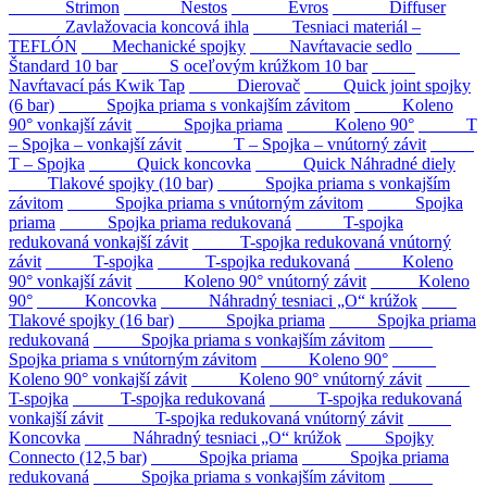
Strimon
Nestos
Evros
Diffuser
Zavlažovacia koncová ihla
Tesniaci materiál –
TEFLÓN
Mechanické spojky
Navŕtavacie sedlo
Štandard 10 bar
S oceľovým krúžkom 10 bar
Navŕtavací pás Kwik Tap
Dierovač
Quick joint spojky
(6 bar)
Spojka priama s vonkajším závitom
Koleno
90° vonkajší závit
Spojka priama
Koleno 90°
T
– Spojka – vonkajší závit
T – Spojka – vnútorný závit
T – Spojka
Quick koncovka
Quick Náhradné diely
Tlakové spojky (10 bar)
Spojka priama s vonkajším
závitom
Spojka priama s vnútorným závitom
Spojka
priama
Spojka priama redukovaná
T-spojka
redukovaná vonkajší závit
T-spojka redukovaná vnútorný
závit
T-spojka
T-spojka redukovaná
Koleno
90° vonkajší závit
Koleno 90° vnútorný závit
Koleno
90°
Koncovka
Náhradný tesniaci „O“ krúžok
Tlakové spojky (16 bar)
Spojka priama
Spojka priama
redukovaná
Spojka priama s vonkajším závitom
Spojka priama s vnútorným závitom
Koleno 90°
Koleno 90° vonkajší závit
Koleno 90° vnútorný závit
T-spojka
T-spojka redukovaná
T-spojka redukovaná
vonkajší závit
T-spojka redukovaná vnútorný závit
Koncovka
Náhradný tesniaci „O“ krúžok
Spojky
Connecto (12,5 bar)
Spojka priama
Spojka priama
redukovaná
Spojka priama s vonkajším závitom