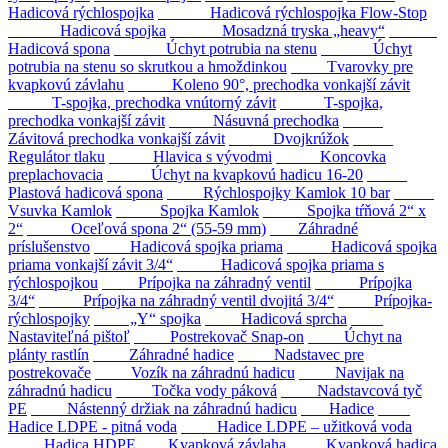
Hadicová rýchlospojka
Hadicová rýchlospojka Flow-Stop
Hadicová spojka
Mosadzná tryska „heavy“
Hadicová spona
Úchyt potrubia na stenu
Úchyt
potrubia na stenu so skrutkou a hmoždinkou
Tvarovky pre
kvapkovú závlahu
Koleno 90°, prechodka vonkajší závit
T-spojka, prechodka vnútorný závit
T-spojka,
prechodka vonkajší závit
Násuvná prechodka
Závitová prechodka vonkajší závit
Dvojkrúžok
Regulátor tlaku
Hlavica s vývodmi
Koncovka
preplachovacia
Úchyt na kvapkovú hadicu 16-20
Plastová hadicová spona
Rýchlospojky Kamlok 10 bar
Vsuvka Kamlok
Spojka Kamlok
Spojka tŕňová 2“ x
2“
Oceľová spona 2“ (55-59 mm)
Záhradné
príslušenstvo
Hadicová spojka priama
Hadicová spojka
priama vonkajší závit 3/4“
Hadicová spojka priama s
rýchlospojkou
Prípojka na záhradný ventil
Prípojka
3/4“
Prípojka na záhradný ventil dvojitá 3/4“
Prípojka-
rýchlospojky
„Y“ spojka
Hadicová sprcha
Nastaviteľná pištoľ
Postrekovač Snap-on
Úchyt na
plánty rastlín
Záhradné hadice
Nadstavec pre
postrekovače
Vozík na záhradnú hadicu
Navijak na
záhradnú hadicu
Točka vody páková
Nadstavcová tyč
PE
Nástenný držiak na záhradnú hadicu
Hadice
Hadice LDPE - pitná voda
Hadice LDPE – užitková voda
Hadica HDPE
Kvapková závlaha
Kvapková hadica