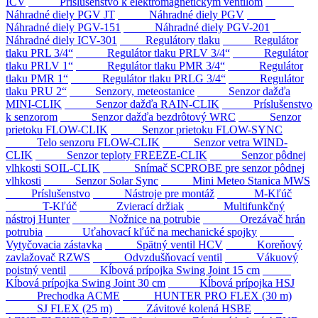
ICV
Príslušenstvo k elektromagnetickým ventilom
Náhradné diely PGV JT
Náhradné diely PGV
Náhradné diely PGV-151
Náhradné diely PGV-201
Náhradné diely ICV-301
Regulátory tlaku
Regulátor
tlaku PRL 3/4“
Regulátor tlaku PRLV 3/4“
Regulátor
tlaku PRLV 1“
Regulátor tlaku PMR 3/4“
Regulátor
tlaku PMR 1“
Regulátor tlaku PRLG 3/4“
Regulátor
tlaku PRU 2“
Senzory, meteostanice
Senzor dažďa
MINI-CLIK
Senzor dažďa RAIN-CLIK
Príslušenstvo
k senzorom
Senzor dažďa bezdrôtový WRC
Senzor
prietoku FLOW-CLIK
Senzor prietoku FLOW-SYNC
Telo senzoru FLOW-CLIK
Senzor vetra WIND-
CLIK
Senzor teploty FREEZE-CLIK
Senzor pôdnej
vlhkosti SOIL-CLIK
Snímač SCPROBE pre senzor pôdnej
vlhkosti
Senzor Solar Sync
Mini Meteo Stanica MWS
Príslušenstvo
Nástroje pre montáž
M-Kľúč
T-Kľúč
Zvierací držiak
Multifunkčný
nástroj Hunter
Nožnice na potrubie
Orezávač hrán
potrubia
Uťahovací kľúč na mechanické spojky
Vytyčovacia zástavka
Spätný ventil HCV
Koreňový
zavlažovač RZWS
Odvzdušňovací ventil
Vákuový
poistný ventil
Kĺbová prípojka Swing Joint 15 cm
Kĺbová prípojka Swing Joint 30 cm
Kĺbová prípojka HSJ
Prechodka ACME
HUNTER PRO FLEX (30 m)
SJ FLEX (25 m)
Závitové kolená HSBE