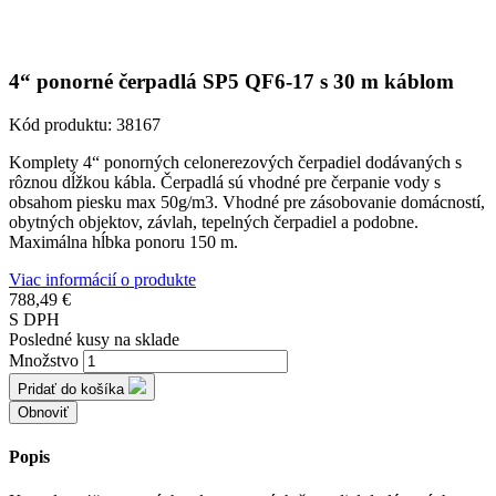
4“ ponorné čerpadlá SP5 QF6-17 s 30 m káblom
Kód produktu:
38167
Komplety 4“ ponorných celonerezových čerpadiel dodávaných s
rôznou dĺžkou kábla. Čerpadlá sú vhodné pre čerpanie vody s
obsahom piesku max 50g/m3. Vhodné pre zásobovanie domácností,
obytných objektov, závlah, tepelných čerpadiel a podobne.
Maximálna hĺbka ponoru 150 m.
Viac informácií o produkte
788,49 €
S DPH
Posledné kusy na sklade
Množstvo
Pridať do košíka
Popis