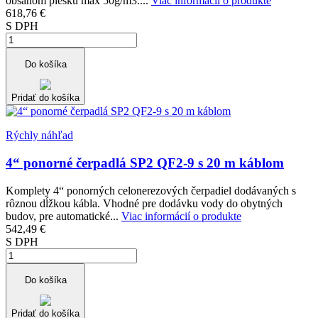
obsahom piesku max 50g/m3....
Viac informácií o produkte
618,76 €
S DPH
Do košíka
Pridať do košíka
Rýchly náhľad
4“ ponorné čerpadlá SP2 QF2-9 s 20 m káblom
Komplety 4“ ponorných celonerezových čerpadiel dodávaných s
rôznou dĺžkou kábla. Vhodné pre dodávku vody do obytných
budov, pre automatické...
Viac informácií o produkte
542,49 €
S DPH
Do košíka
Pridať do košíka