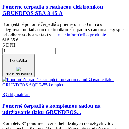
Ponorné čerpadlá s riadiacou elektronikou
GRUNDFOS SBA 3-45 A
Kompaktné ponorné čerpadlá s priemerom 150 mm a s
integrovanou riadiacou elektronikou. Čerpadlo sa automaticky spustí
pri odbere vody a zastaví sa...
Viac informácií o produkte
616,35 €
S DPH
Do košíka
Pridať do košíka
Rýchly náhľad
Ponorné čerpadlá s kompletnou sadou na
udržiavanie tlaku GRUNDFOS...
Komplety 3“ ponorných čerpadiel ideálnych do úzkych vrtov
dodávaných s rôznou dĺžkou kábla. Kompletná sada čerpadla s