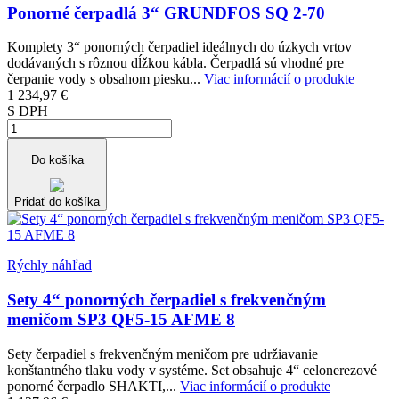
Ponorné čerpadlá 3“ GRUNDFOS SQ 2-70
Komplety 3“ ponorných čerpadiel ideálnych do úzkych vrtov
dodávaných s rôznou dĺžkou kábla. Čerpadlá sú vhodné pre
čerpanie vody s obsahom piesku...
Viac informácií o produkte
1 234,97 €
S DPH
Do košíka
Pridať do košíka
Rýchly náhľad
Sety 4“ ponorných čerpadiel s frekvenčným
meničom SP3 QF5-15 AFME 8
Sety čerpadiel s frekvenčným meničom pre udržiavanie
konštantného tlaku vody v systéme. Set obsahuje 4“ celonerezové
ponorné čerpadlo SHAKTI,...
Viac informácií o produkte