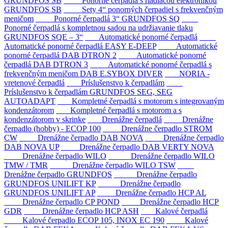
GRUNDFOS SB
Ponorné čerpadlá s riadiacou elektronikou
GRUNDFOS SB
Sety 4“ ponorných čerpadiel s frekvenčným
meničom
Ponorné čerpadlá 3“ GRUNDFOS SQ
Ponorné čerpadlá s kompletnou sadou na udržiavanie tlaku
GRUNDFOS SQE – 3“
Automatické ponorné čerpadlá
Automatické ponorné čerpadlá EASY E-DEEP
Automatické
ponorné čerpadlá DAB DTRON 2
Automatické ponorné
čerpadlá DAB DTRON 3
Automatické ponorné čerpadlá s
frekvenčným meničom DAB E.SYBOX DIVER
NORIA -
vretenové čerpadlá
Príslušenstvo k čerpadlám
Príslušenstvo k čerpadlám GRUNDFOS SEG, SEG
AUTOADAPT
Kompletné čerpadlá s motorom s integrovaným
kondenzátorom
Kompletné čerpadlá s motorom a s
kondenzátorom v skrinke
Drenážne čerpadlá
Drenážne
čerpadlo (hobby) - ECOP 100
Drenážne čerpadlo STROM
CW
Drenážne čerpadlo DAB NOVA
Drenážne čerpadlo
DAB NOVA UP
Drenážne čerpadlo DAB VERTY NOVA
Drenážne čerpadlo WILO
Drenážne čerpadlo WILO
TMW / TMR
Drenážne čerpadlo WILO TSW
Drenážne čerpadlo GRUNDFOS
Drenážne čerpadlo
GRUNDFOS UNILIFT KP
Drenážne čerpadlo
GRUNDFOS UNILIFT AP
Drenážne čerpadlo HCP AL
Drenážne čerpadlo CP POND
Drenážne čerpadlo HCP
GDR
Drenážne čerpadlo HCP ASH
Kalové čerpadlá
Kalové čerpadlo ECOP 105, INOX EC 190
Kalové