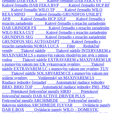
čerpadlo DAB FEKA
Kalové čerpadlo DAB FEKA VS
Kalové čerpadlo DAB FEKA BVP
Kalové čerpadlo HCP BF
Kalové čerpadlo WILO TP
Kalové čerpadlo WILO
REXA MINI3
Kalové čerpadlo GRUNDFOS UNILIFT
AP.B
Kalové čerpadlo HCP 32GF
Kalové čerpadlo s
rezacím zariadením
Kalové čerpadlo s rezacím zariadením
DAB GRINDER FX
Kalové čerpadlo s rezacím zariadením
WILO REXA CUT
Kalové čerpadlo s rezacím zariadením
GRUNDFOS SEG
Kalové čerpadlo s rezacím zariadením
GRUNDFOS SEG AUTOADAPT
Kalové čerpadlo s
rezacím zariadením NORIA LUCA
Filtre
Redukčné
ventily
Tlakové nádrže
Tlakové nádrže INTERVAREM a
MAXIVAREM LS s gumovým vakom vhodným pre styk s pitnou
vodou
Tlakové nádrže EXTRAVAREM a MAXIVAREM LR
s gumovým vakom pre UK vykurovacie systémy.
Tlakové
nádrže EXTRAVAREM LC s gumovým vakom pre systémy TUV
Tlakové nádrže SOLARVAREM CE s gumovým vakom pre
solárne systémy.
Vodárenský set MAXIVAREM LS
Riadiace jednotky čerpadiel
Automatické riadiace jednotky
BRIO, BRIO TOP
Automatické riadiace jednotky PM1, PM2
Prietokové frekvenčné meniče SIRIO
Prietokové
frekvenčné meniče DAB ACTIVE DRIVER PLUS
Frekvenčné meniče ARCHIMEDE
Frekvenčné meniče s
tlakovou nádobou ARCHIMEDE FLYVAR
Ovládacie panely
DAB E.BOX
Ovládacie panely WILO – DOMESTIC