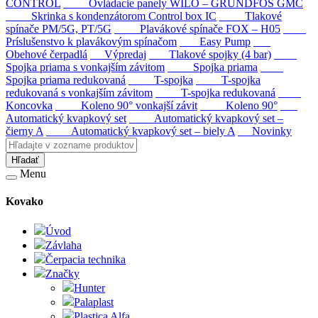
CONTROL
Ovládacie panely WILO – GRUNDFOS GMC
Skrinka s kondenzátorom Control box IC
Tlakové
spínače PM/5G, PT/5G
Plavákové spínače FOX – H05
Príslušenstvo k plavákovým spínačom
Easy Pump
Obehové čerpadlá
Výpredaj
Tlakové spojky (4 bar)
Spojka priama s vonkajším závitom
Spojka priama
Spojka priama redukovaná
T-spojka
T-spojka
redukovaná s vonkajším závitom
T-spojka redukovaná
Koncovka
Koleno 90° vonkajší závit
Koleno 90°
Automatický kvapkový set
Automatický kvapkový set –
čierny A
Automatický kvapkový set – biely A
Novinky
Hľadať
Menu
Kovako
Úvod
Závlaha
Čerpacia technika
Značky
Hunter
Palaplast
Plastica Alfa