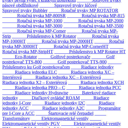
trysky pevná výseč s krátkym dostrekom
Sprayové trysky
pásové obdĺžnikové
Sprayové trysky lúčové
Sprayové trysky Bubbler
Rotačné trysky MP ROTATOR
Rotačná tryska MP-800SR
Rotačná tryska MP-815
Rotačná tryska MP-1000
Rotačná tryska MP-2000
Rotačná tryska MP-3000
Rotačná tryska MP-3500
Rotačná tryska MP-Corner
Rotačná tryska MP-
Strip
Príslušenstvo k MP Rotator
Rotačná tryska
MP-1000HT
Rotačná tryska MP-2000HT
Rotačná
tryska MP-3000HT
Rotačná tryska MP-CornerHT
Rotačná tryska MP-StripHT
Príslušenstvo k MP Rotator HT
Eco-Rotator
Golfové postrekovače
Golf
postrekovač TTS-800
Golf postrekovač TTS-900
Príslušenstvo ku Golf postrekovačom
Riadiace jednotky
Riadiaca jednotka ELC
Riadiaca jednotka XC –
Interiérová
Riadiaca jednotka XC – Exteriérová
Riadiaca jednotka X2 – Exteriérová
Riadiaca jednotka XCH
Riadiaca jednotka PRO – C
Riadiaca jednotka PCC
Riadiace jednotky Hydrawise
Baterkové riadiace
jednotky
Diaľkový ovládač ROAM
Riadiace
jednotky I-Core
Riadiace jednotky I2C
Riadiace
jednotky ACC
Riadiace jednotky A2C
Programátor
pre I-Core a ACC
Štartovacie relé čerpadiel
Transformátory
Elektromagnetické ventily
Elektromagnetické ventily PGV
Elektromagnetické ventily