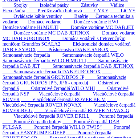
Spojky
Izolačné pásky
Zásuvky
Vidlice
Flexo šnúra
Predlžovačka bubnová
CYKY
LiCYY
Ovládacie káble ventilov
Batérie
Čerpacia technika a
vodárne
Domáce vodárne
Domáce vodárne HWJ
Domáce vodárne Hi MULTI
Domáce vodárne MC DAB JET
Domáce vodárne MC DAB JETINOX
Domáce vodárne
MC DAB EUROINOX
Domáca vodáreň s frekvenčným
meničom Grundfos SCALA2
Elektronická domáca vodáreň
DAB E.SYBOX
Príslušenstvo DAB E.SYBOX
Samonasávacie čerpadlá
Samonasávacie čerpadlá WILO
Samonasávacie čerpadlo WILO HiMULTI
Samonasávacie
čerpadlá DAB JET
Samonasávacie čerpadlá DAB JETINOX
Samonasávacie čerpadlá DAB EUROINOX
Samonasávacie čerpadlá GRUNDFOS JP
Samonasávacie
čerpadlá GRUNDFOS JP 5, JP 6 - dopredaj
Odstredivé
čerpadlá
Odstredivé čerpadlá WILO MHI
Odstredivé
čerpadlá NSP
Viacúčelové čerpadlá
Viacúčelové čerpadlá
ROVER
Viacúčelové čerpadlá ROVER BE-M
Viacúčelové čerpadlá ROVER NOVAX
Viacúčelové čerpadlá
ROVER BE-G
Viacúčelové čerpadlá ROVER NOVAX-G
Viacúčelové čerpadlá ROVER DRILL
Ponorné čerpadlá
Ponorné čerpadlo hobby
Ponorné čerpadlá DAB
PULSAR
Ponorné čerpadlá WILLO TWI 5“
Ponorné
čerpadlo EASYPUMP E-DEEP
Ponorné čerpadlá