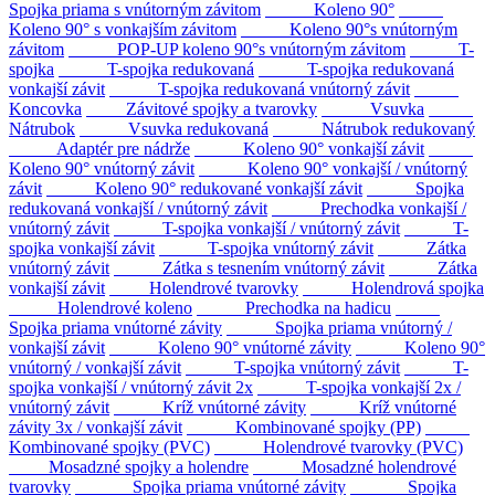
Spojka priama s vnútorným závitom
Koleno 90°
Koleno 90° s vonkajším závitom
Koleno 90°s vnútorným
závitom
POP-UP koleno 90°s vnútorným závitom
T-
spojka
T-spojka redukovaná
T-spojka redukovaná
vonkajší závit
T-spojka redukovaná vnútorný závit
Koncovka
Závitové spojky a tvarovky
Vsuvka
Nátrubok
Vsuvka redukovaná
Nátrubok redukovaný
Adaptér pre nádrže
Koleno 90° vonkajší závit
Koleno 90° vnútorný závit
Koleno 90° vonkajší / vnútorný
závit
Koleno 90° redukované vonkajší závit
Spojka
redukovaná vonkajší / vnútorný závit
Prechodka vonkajší /
vnútorný závit
T-spojka vonkajší / vnútorný závit
T-
spojka vonkajší závit
T-spojka vnútorný závit
Zátka
vnútorný závit
Zátka s tesnením vnútorný závit
Zátka
vonkajší závit
Holendrové tvarovky
Holendrová spojka
Holendrové koleno
Prechodka na hadicu
Spojka priama vnútorné závity
Spojka priama vnútorný /
vonkajší závit
Koleno 90° vnútorné závity
Koleno 90°
vnútorný / vonkajší závit
T-spojka vnútorný závit
T-
spojka vonkajší / vnútorný závit 2x
T-spojka vonkajší 2x /
vnútorný závit
Kríž vnútorné závity
Kríž vnútorné
závity 3x / vonkajší závit
Kombinované spojky (PP)
Kombinované spojky (PVC)
Holendrové tvarovky (PVC)
Mosadzné spojky a holendre
Mosadzné holendrové
tvarovky
Spojka priama vnútorné závity
Spojka