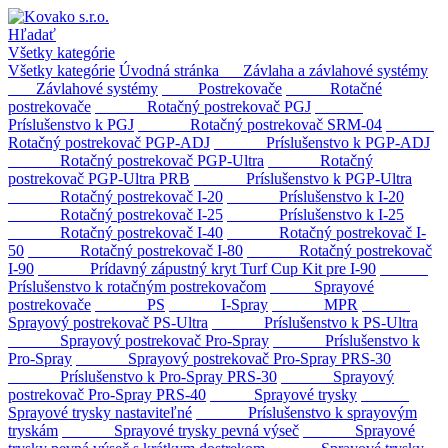
Hľadať
Všetky kategórie
Všetky kategórie
Úvodná stránka
Závlaha a závlahové systémy
Závlahové systémy
Postrekovače
Rotačné
postrekovače
Rotačný postrekovač PGJ
Príslušenstvo k PGJ
Rotačný postrekovač SRM-04
Rotačný postrekovač PGP-ADJ
Príslušenstvo k PGP-ADJ
Rotačný postrekovač PGP-Ultra
Rotačný
postrekovač PGP-Ultra PRB
Príslušenstvo k PGP-Ultra
Rotačný postrekovač I-20
Príslušenstvo k I-20
Rotačný postrekovač I-25
Príslušenstvo k I-25
Rotačný postrekovač I-40
Rotačný postrekovač I-
50
Rotačný postrekovač I-80
Rotačný postrekovač
I-90
Prídavný zápustný kryt Turf Cup Kit pre I-90
Príslušenstvo k rotačným postrekovačom
Sprayové
postrekovače
PS
I-Spray
MPR
Sprayový postrekovač PS-Ultra
Príslušenstvo k PS-Ultra
Sprayový postrekovač Pro-Spray
Príslušenstvo k
Pro-Spray
Sprayový postrekovač Pro-Spray PRS-30
Príslušenstvo k Pro-Spray PRS-30
Sprayový
postrekovač Pro-Spray PRS-40
Sprayové trysky
Sprayové trysky nastaviteľné
Príslušenstvo k sprayovým
tryskám
Sprayové trysky pevná výseč
Sprayové