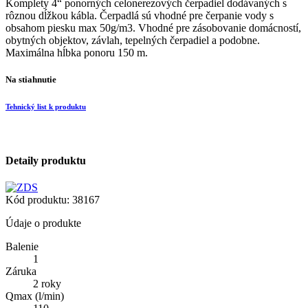
Komplety 4“ ponorných celonerezových čerpadiel dodávaných s
rôznou dĺžkou kábla. Čerpadlá sú vhodné pre čerpanie vody s
obsahom piesku max 50g/m3. Vhodné pre zásobovanie domácností,
obytných objektov, závlah, tepelných čerpadiel a podobne.
Maximálna hĺbka ponoru 150 m.
Na stiahnutie
Tehnický list k produktu
Detaily produktu
Kód produktu:
38167
Údaje o produkte
Balenie
1
Záruka
2 roky
Qmax (l/min)