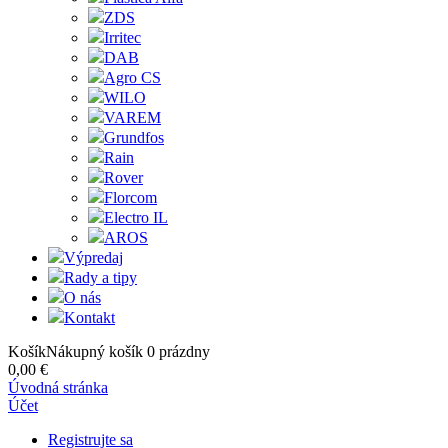
ZDS
Irritec
DAB
Agro CS
WILO
VAREM
Grundfos
Rain
Rover
Florcom
Electro IL
AROS
Výpredaj
Rady a tipy
O nás
Kontakt
Košík
Nákupný košík
0
prázdny
0,00 €
Úvodná stránka
Účet
Registrujte sa