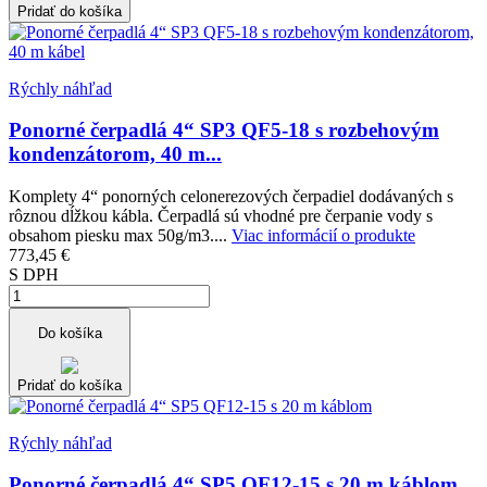
Pridať do košíka
Rýchly náhľad
Ponorné čerpadlá 4“ SP3 QF5-18 s rozbehovým
kondenzátorom, 40 m...
Komplety 4“ ponorných celonerezových čerpadiel dodávaných s
rôznou dĺžkou kábla. Čerpadlá sú vhodné pre čerpanie vody s
obsahom piesku max 50g/m3....
Viac informácií o produkte
773,45 €
S DPH
Do košíka
Pridať do košíka
Rýchly náhľad
Ponorné čerpadlá 4“ SP5 QF12-15 s 20 m káblom