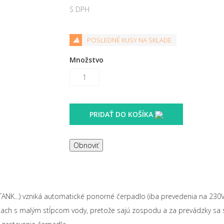
S DPH
POSLEDNÉ KUSY NA SKLADE
Množstvo
PRIDAŤ DO KOŠÍKA
 TANK...) vzniká automatické ponorné čerpadlo (iba prevedenia na 230V
ach s malým stĺpcom vody, pretože sajú zospodu a za prevádzky sa smie