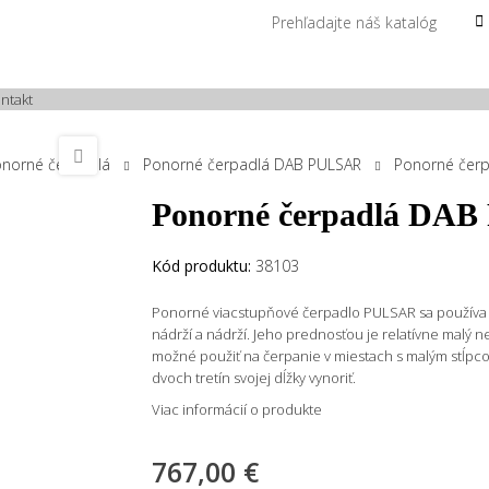
ntakt
norné čerpadlá
Ponorné čerpadlá DAB PULSAR
Ponorné čer
Ponorné čerpadlá DA
Kód produktu:
38103
Ponorné viacstupňové čerpadlo PULSAR sa používa p
nádrží a nádrží. Jeho prednosťou je relatívne malý n
možné použiť na čerpanie v miestach s malým stĺpco
dvoch tretín svojej dĺžky vynoriť.
Viac informácií o produkte
767,00 €