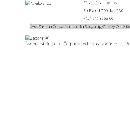
Zákaznícka podpora
Po-Pia od 7:00 do 15:30
+421 944 85 33 66
Úvod
Závlaha
Čerpacia technika
Rady a tipy
Značky
O nás
Ko
späť
Úvodná stránka
Čerpacia technika a vodárne
Po