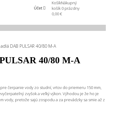
Košík
Nákupný
Účet
košík
0
prázdny
0,00 €
padlá DAB PULSAR 40/80 M-A
B PULSAR 40/80 M-A
re čerpanie vody zo studní, vrtov do priemeru 150 mm,
evyčerpateľný zvyšok a veľký výkon. Výhodou je že ho je
m vody, pretože sajú zospodu a za prevádzky sa smie až z