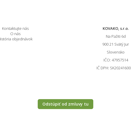
O spoločnosti
Informácie o E-s
Kontaktujte nás
KOVAKO, s.r.o.
O nás
Na Pažiti
6d
istória objednávok
900 21
Svätý Jur
Slovensko
IČO: 47957514
IČ DPH: SK2024160
Odstúpiť od zmluvy tu