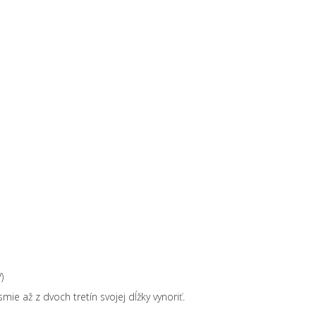
)
 až z dvoch tretín svojej dĺžky vynoriť.