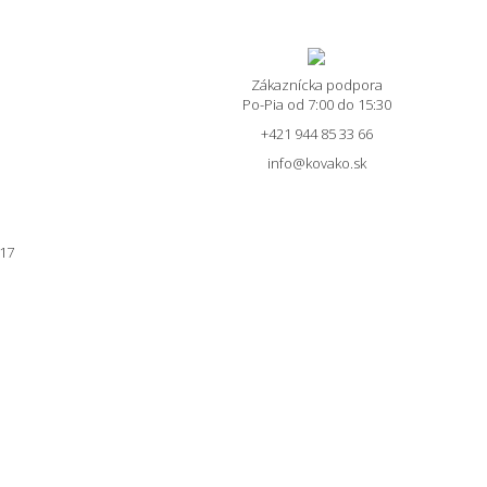
hope
Zákaznícka podpora
Po-Pia od 7:00 do 15:30
+421 944 85 33 66
info@kovako.sk
017