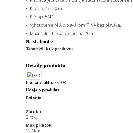
• Riadiaca jednotka umožňuje automatické spustenie a 
• Kábel dĺžky 20 m.
• Prípoj G5/4“.
• Vyhotovenie M-A s plavákom, T-NA bez plaváka.
• Maximálna hĺbka ponorenia 20 m.
Na stiahnutie
Tehnický list k produktu
Detaily produktu
Kód produktu:
38103
Údaje o produkte
Balenie
1
Záruka
2 roky
Max prietok
120 l/m