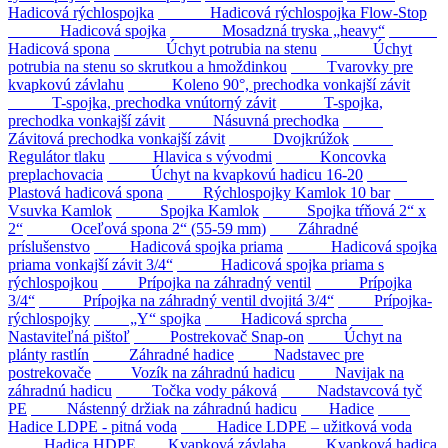
Hadicová rýchlospojka
Hadicová rýchlospojka Flow-Stop
Hadicová spojka
Mosadzná tryska „heavy“
Hadicová spona
Úchyt potrubia na stenu
Úchyt
potrubia na stenu so skrutkou a hmoždinkou
Tvarovky pre
kvapkovú závlahu
Koleno 90°, prechodka vonkajší závit
T-spojka, prechodka vnútorný závit
T-spojka,
prechodka vonkajší závit
Násuvná prechodka
Závitová prechodka vonkajší závit
Dvojkrúžok
Regulátor tlaku
Hlavica s vývodmi
Koncovka
preplachovacia
Úchyt na kvapkovú hadicu 16-20
Plastová hadicová spona
Rýchlospojky Kamlok 10 bar
Vsuvka Kamlok
Spojka Kamlok
Spojka tŕňová 2“ x
2“
Oceľová spona 2“ (55-59 mm)
Záhradné
príslušenstvo
Hadicová spojka priama
Hadicová spojka
priama vonkajší závit 3/4“
Hadicová spojka priama s
rýchlospojkou
Prípojka na záhradný ventil
Prípojka
3/4“
Prípojka na záhradný ventil dvojitá 3/4“
Prípojka-
rýchlospojky
„Y“ spojka
Hadicová sprcha
Nastaviteľná pištoľ
Postrekovač Snap-on
Úchyt na
plánty rastlín
Záhradné hadice
Nadstavec pre
postrekovače
Vozík na záhradnú hadicu
Navijak na
záhradnú hadicu
Točka vody páková
Nadstavcová tyč
PE
Nástenný držiak na záhradnú hadicu
Hadice
Hadice LDPE - pitná voda
Hadice LDPE – užitková voda
Hadica HDPE
Kvapková závlaha
Kvapková hadica