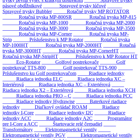
trysky pevná výseč s krátkym dostrekom
Sprayové trysky
pásové obdĺžnikové
Sprayové trysky lúčové
Sprayové trysky Bubbler
Rotačné trysky MP ROTATOR
Rotačná tryska MP-800SR
Rotačná tryska MP-815
Rotačná tryska MP-1000
Rotačná tryska MP-2000
Rotačná tryska MP-3000
Rotačná tryska MP-3500
Rotačná tryska MP-Corner
Rotačná tryska MP-
Strip
Príslušenstvo k MP Rotator
Rotačná tryska
MP-1000HT
Rotačná tryska MP-2000HT
Rotačná
tryska MP-3000HT
Rotačná tryska MP-CornerHT
Rotačná tryska MP-StripHT
Príslušenstvo k MP Rotator HT
Eco-Rotator
Golfové postrekovače
Golf
postrekovač TTS-800
Golf postrekovač TTS-900
Príslušenstvo ku Golf postrekovačom
Riadiace jednotky
Riadiaca jednotka ELC
Riadiaca jednotka XC –
Interiérová
Riadiaca jednotka XC – Exteriérová
Riadiaca jednotka X2 – Exteriérová
Riadiaca jednotka XCH
Riadiaca jednotka PRO – C
Riadiaca jednotka PCC
Riadiace jednotky Hydrawise
Baterkové riadiace
jednotky
Diaľkový ovládač ROAM
Riadiace
jednotky I-Core
Riadiace jednotky I2C
Riadiace
jednotky ACC
Riadiace jednotky A2C
Programátor
pre I-Core a ACC
Štartovacie relé čerpadiel
Transformátory
Elektromagnetické ventily
Elektromagnetické ventily PGV
Elektromagnetické ventily