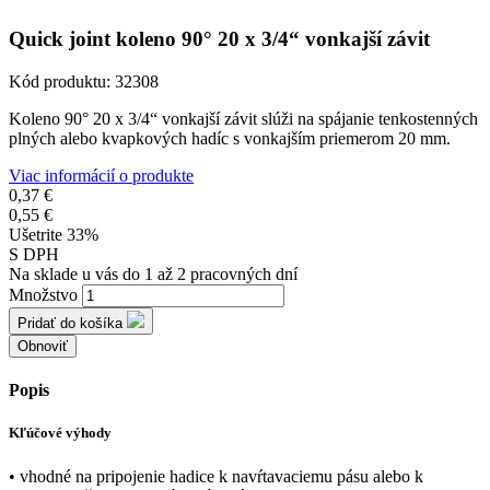
Quick joint koleno 90° 20 x 3/4“ vonkajší závit
Kód produktu:
32308
Koleno 90° 20 x 3/4“ vonkajší závit slúži na spájanie tenkostenných
plných alebo kvapkových hadíc s vonkajším priemerom 20 mm.
Viac informácií o produkte
0,37 €
0,55 €
Ušetrite 33%
S DPH
Na sklade u vás do 1 až 2 pracovných dní
Množstvo
Pridať do košíka
Popis
Kľúčové výhody
• vhodné na pripojenie hadice k navŕtavaciemu pásu alebo k