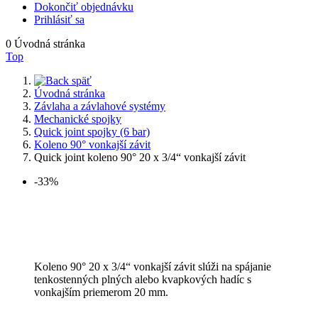
Dokončiť objednávku
Prihlásiť sa
0
Úvodná stránka
Top
späť
Úvodná stránka
Závlaha a závlahové systémy
Mechanické spojky
Quick joint spojky (6 bar)
Koleno 90° vonkajší závit
Quick joint koleno 90° 20 x 3/4“ vonkajší závit
-33%
Koleno 90° 20 x 3/4“ vonkajší závit slúži na spájanie
tenkostenných plných alebo kvapkových hadíc s
vonkajším priemerom 20 mm.