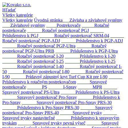
Hľadať
Všetky kategórie
Všetky kategórie
Úvodná stránka
Závlaha a závlahové systémy
Závlahové systémy
Postrekovače
Rotačné
postrekovače
Rotačný postrekovač PGJ
Príslušenstvo k PGJ
Rotačný postrekovač SRM-04
Rotačný postrekovač PGP-ADJ
Príslušenstvo k PGP-ADJ
Rotačný postrekovač PGP-Ultra
Rotačný
postrekovač PGP-Ultra PRB
Príslušenstvo k PGP-Ultra
Rotačný postrekovač I-20
Príslušenstvo k I-20
Rotačný postrekovač I-25
Príslušenstvo k I-25
Rotačný postrekovač I-40
Rotačný postrekovač I-
50
Rotačný postrekovač I-80
Rotačný postrekovač
I-90
Prídavný zápustný kryt Turf Cup Kit pre I-90
Príslušenstvo k rotačným postrekovačom
Sprayové
postrekovače
PS
I-Spray
MPR
Sprayový postrekovač PS-Ultra
Príslušenstvo k PS-Ultra
Sprayový postrekovač Pro-Spray
Príslušenstvo k
Pro-Spray
Sprayový postrekovač Pro-Spray PRS-30
Príslušenstvo k Pro-Spray PRS-30
Sprayový
postrekovač Pro-Spray PRS-40
Sprayové trysky
Sprayové trysky nastaviteľné
Príslušenstvo k sprayovým
tryskám
Sprayové trysky pevná výseč
Sprayové