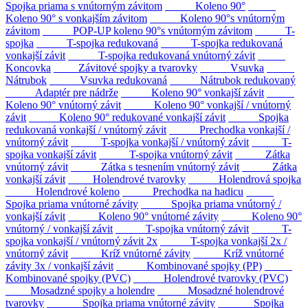
Spojka priama s vnútorným závitom
Koleno 90°
Koleno 90° s vonkajším závitom
Koleno 90°s vnútorným
závitom
POP-UP koleno 90°s vnútorným závitom
T-
spojka
T-spojka redukovaná
T-spojka redukovaná
vonkajší závit
T-spojka redukovaná vnútorný závit
Koncovka
Závitové spojky a tvarovky
Vsuvka
Nátrubok
Vsuvka redukovaná
Nátrubok redukovaný
Adaptér pre nádrže
Koleno 90° vonkajší závit
Koleno 90° vnútorný závit
Koleno 90° vonkajší / vnútorný
závit
Koleno 90° redukované vonkajší závit
Spojka
redukovaná vonkajší / vnútorný závit
Prechodka vonkajší /
vnútorný závit
T-spojka vonkajší / vnútorný závit
T-
spojka vonkajší závit
T-spojka vnútorný závit
Zátka
vnútorný závit
Zátka s tesnením vnútorný závit
Zátka
vonkajší závit
Holendrové tvarovky
Holendrová spojka
Holendrové koleno
Prechodka na hadicu
Spojka priama vnútorné závity
Spojka priama vnútorný /
vonkajší závit
Koleno 90° vnútorné závity
Koleno 90°
vnútorný / vonkajší závit
T-spojka vnútorný závit
T-
spojka vonkajší / vnútorný závit 2x
T-spojka vonkajší 2x /
vnútorný závit
Kríž vnútorné závity
Kríž vnútorné
závity 3x / vonkajší závit
Kombinované spojky (PP)
Kombinované spojky (PVC)
Holendrové tvarovky (PVC)
Mosadzné spojky a holendre
Mosadzné holendrové
tvarovky
Spojka priama vnútorné závity
Spojka