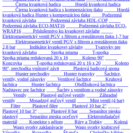
Čierna kvapková hadica
Hnedá kvapková hadica
Čierna kvapková hadica s kompenzáciou tlaku
Hnedá
kvapková hadica Hunter s kompenzáciou tlaku
Podzemná
kvapková závlaha
Podzemná závlaha HDL-COP
Podzemná závlaha ECO-MAT16
Podzemná závlaha ECO-
WRAP16
Príslušenstvo ku kvapkovej závlahe
Elektromagnetický ventil PGV s filtrom a regulátorom tlaku 1,7 bar
Elektromagnetický ventil PGV s filtrom a regulátorom tlaku
2,8 bar
Indikátor kvapkovej závlahy
Tvarovky pre
kvapkovú závlahu
Spojka priama
T-spojka
Spojka priama redukovaná 20 x 16
Koleno 90°
Koncovka
T-spojka redukovaná 20 x 16 x 20
Koleno
90°, prechodka vnútorný závit
Plastová hadicová spona
Hunter prechodky
Hunter tvarovky
Šachtice,
ventily, vodné zásuvky
Ventilové šachtice
Kruhová
šachtica
Hunter šachtica
Obdĺžniková šachtica
Nadstavec pre šachtice
Šachty s ventilom a vodné zásuvky
Ventily
Plastové guľové ventily
Záhradné
ventily
Mosadzný guľový ventil
Mini ventil (4 bar)
Filtre
Plastové filtre
Plastové 10 bar 2“
Plastové 10 bar 3“
Plastové 8 bar
Separátor piesku
plastový
Separátor piesku oceľový
Elektroinštalačný
materiál
Konektor s gélom
Rúry a Trubky
Kolená
Wago svorky zaklapávacie
Wago svorky krabicové
Vývodky
Rozvodka
Škatuľa
Chráničky káblov