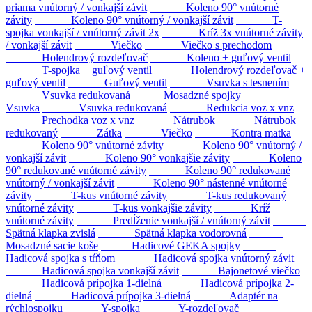
priama vnútorný / vonkajší závit
Koleno 90° vnútorné
závity
Koleno 90° vnútorný / vonkajší závit
T-
spojka vonkajší / vnútorný závit 2x
Kríž 3x vnútorné závity
/ vonkajší závit
Viečko
Viečko s prechodom
Holendrový rozdeľovač
Koleno + guľový ventil
T-spojka + guľový ventil
Holendrový rozdeľovač +
guľový ventil
Guľový ventil
Vsuvka s tesnením
Vsuvka redukovaná
Mosadzné spojky
Vsuvka
Vsuvka redukovaná
Redukcia voz x vnz
Prechodka voz x vnz
Nátrubok
Nátrubok
redukovaný
Zátka
Viečko
Kontra matka
Koleno 90° vnútorné závity
Koleno 90° vnútorný /
vonkajší závit
Koleno 90° vonkajšie závity
Koleno
90° redukované vnútorné závity
Koleno 90° redukované
vnútorný / vonkajší závit
Koleno 90° nástenné vnútorné
závity
T-kus vnútorné závity
T-kus redukovaný
vnútorné závity
T-kus vonkajšie závity
Kríž
vnútorné závity
Predĺženie vonkajší / vnútorný závit
Spätná klapka zvislá
Spätná klapka vodorovná
Mosadzné sacie koše
Hadicové GEKA spojky
Hadicová spojka s tŕňom
Hadicová spojka vnútorný závit
Hadicová spojka vonkajší závit
Bajonetové viečko
Hadicová prípojka 1-dielná
Hadicová prípojka 2-
dielná
Hadicová prípojka 3-dielná
Adaptér na
rýchlospojku
Y-spojka
Y-rozdeľovač