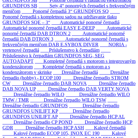
GRUNDFOS SB
Ponorné čerpadlá s riadiacou elektronikou
GRUNDFOS SB
Sety 4“ ponorných čerpadiel s frekvenčným
meničom
Ponorné čerpadlá 3“ GRUNDFOS SQ
Ponorné čerpadlá s kompletnou sadou na udržiavanie tlaku
GRUNDFOS SQE – 3“
Automatické ponorné čerpadlá
Automatické ponorné čerpadlá EASY E-DEEP
Automatické
ponorné čerpadlá DAB DTRON 2
Automatické ponorné
čerpadlá DAB DTRON 3
Automatické ponorné čerpadlá s
frekvenčným meničom DAB E.SYBOX DIVER
NORIA -
vretenové čerpadlá
Príslušenstvo k čerpadlám
Príslušenstvo k čerpadlám GRUNDFOS SEG, SEG
AUTOADAPT
Kompletné čerpadlá s motorom s integrovaným
kondenzátorom
Kompletné čerpadlá s motorom a s
kondenzátorom v skrinke
Drenážne čerpadlá
Drenážne
čerpadlo (hobby) - ECOP 100
Drenážne čerpadlo STROM
CW
Drenážne čerpadlo DAB NOVA
Drenážne čerpadlo
DAB NOVA UP
Drenážne čerpadlo DAB VERTY NOVA
Drenážne čerpadlo WILO
Drenážne čerpadlo WILO
TMW / TMR
Drenážne čerpadlo WILO TSW
Drenážne čerpadlo GRUNDFOS
Drenážne čerpadlo
GRUNDFOS UNILIFT KP
Drenážne čerpadlo
GRUNDFOS UNILIFT AP
Drenážne čerpadlo HCP AL
Drenážne čerpadlo CP POND
Drenážne čerpadlo HCP
GDR
Drenážne čerpadlo HCP ASH
Kalové čerpadlá
Kalové čerpadlo ECOP 105, INOX EC 190
Kalové