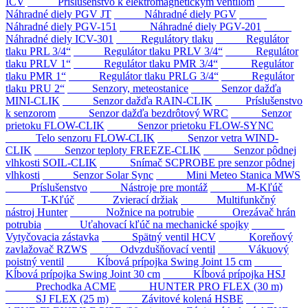
ICV
Príslušenstvo k elektromagnetickým ventilom
Náhradné diely PGV JT
Náhradné diely PGV
Náhradné diely PGV-151
Náhradné diely PGV-201
Náhradné diely ICV-301
Regulátory tlaku
Regulátor
tlaku PRL 3/4“
Regulátor tlaku PRLV 3/4“
Regulátor
tlaku PRLV 1“
Regulátor tlaku PMR 3/4“
Regulátor
tlaku PMR 1“
Regulátor tlaku PRLG 3/4“
Regulátor
tlaku PRU 2“
Senzory, meteostanice
Senzor dažďa
MINI-CLIK
Senzor dažďa RAIN-CLIK
Príslušenstvo
k senzorom
Senzor dažďa bezdrôtový WRC
Senzor
prietoku FLOW-CLIK
Senzor prietoku FLOW-SYNC
Telo senzoru FLOW-CLIK
Senzor vetra WIND-
CLIK
Senzor teploty FREEZE-CLIK
Senzor pôdnej
vlhkosti SOIL-CLIK
Snímač SCPROBE pre senzor pôdnej
vlhkosti
Senzor Solar Sync
Mini Meteo Stanica MWS
Príslušenstvo
Nástroje pre montáž
M-Kľúč
T-Kľúč
Zvierací držiak
Multifunkčný
nástroj Hunter
Nožnice na potrubie
Orezávač hrán
potrubia
Uťahovací kľúč na mechanické spojky
Vytyčovacia zástavka
Spätný ventil HCV
Koreňový
zavlažovač RZWS
Odvzdušňovací ventil
Vákuový
poistný ventil
Kĺbová prípojka Swing Joint 15 cm
Kĺbová prípojka Swing Joint 30 cm
Kĺbová prípojka HSJ
Prechodka ACME
HUNTER PRO FLEX (30 m)
SJ FLEX (25 m)
Závitové kolená HSBE