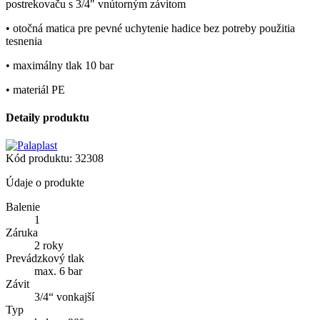
postrekovaču s 3/4" vnútorným závitom
• otočná matica pre pevné uchytenie hadice bez potreby použitia
tesnenia
• maximálny tlak 10 bar
• materiál PE
Detaily produktu
Kód produktu:
32308
Údaje o produkte
Balenie
1
Záruka
2 roky
Prevádzkový tlak
max. 6 bar
Závit
3/4“ vonkajší
Typ