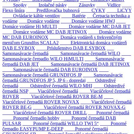
Spojky
Izolačné pásky
Zásuvky
Vidlice
Flexo šnúra
Predlžovačka bubnová
CYKY
LiCYY
Ovládacie káble ventilov
Batérie
Čerpacia technika a
vodárne
Domáce vodárne
Domáce vodárne HWJ
Domáce vodárne Hi MULTI
Domáce vodárne MC DAB JET
Domáce vodárne MC DAB JETINOX
Domáce vodárne
MC DAB EUROINOX
Domáca vodáreň s frekvenčným
meničom Grundfos SCALA2
Elektronická domáca vodáreň
DAB E.SYBOX
Príslušenstvo DAB E.SYBOX
Samonasávacie čerpadlá
Samonasávacie čerpadlá WILO
Samonasávacie čerpadlo WILO HiMULTI
Samonasávacie
čerpadlá DAB JET
Samonasávacie čerpadlá DAB JETINOX
Samonasávacie čerpadlá DAB EUROINOX
Samonasávacie čerpadlá GRUNDFOS JP
Samonasávacie
čerpadlá GRUNDFOS JP 5, JP 6 - dopredaj
Odstredivé
čerpadlá
Odstredivé čerpadlá WILO MHI
Odstredivé
čerpadlá NSP
Viacúčelové čerpadlá
Viacúčelové čerpadlá
ROVER
Viacúčelové čerpadlá ROVER BE-M
Viacúčelové čerpadlá ROVER NOVAX
Viacúčelové čerpadlá
ROVER BE-G
Viacúčelové čerpadlá ROVER NOVAX-G
Viacúčelové čerpadlá ROVER DRILL
Ponorné čerpadlá
Ponorné čerpadlo hobby
Ponorné čerpadlá DAB
PULSAR
Ponorné čerpadlá WILLO TWI 5“
Ponorné
čerpadlo EASYPUMP E-DEEP
Ponorné čerpadlá