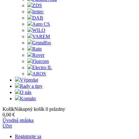
ZDS
Irritec
DAB
Agro CS
WILO
VAREM
Grundfos
Rain
Rover
Florcom
Electro IL
AROS
Výpredaj
Rady a tipy
O nás
Kontakt
Košík
Nákupný košík
0
prázdny
0,00 €
Úvodná stránka
Účet
Registrujte sa