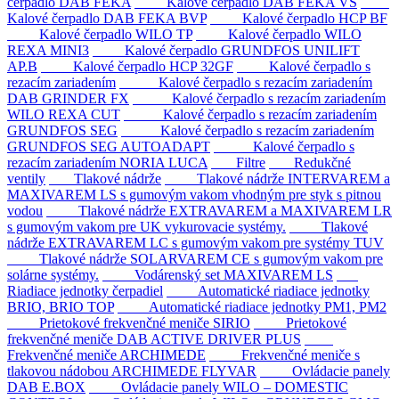
čerpadlo DAB FEKA
Kalové čerpadlo DAB FEKA VS
Kalové čerpadlo DAB FEKA BVP
Kalové čerpadlo HCP BF
Kalové čerpadlo WILO TP
Kalové čerpadlo WILO
REXA MINI3
Kalové čerpadlo GRUNDFOS UNILIFT
AP.B
Kalové čerpadlo HCP 32GF
Kalové čerpadlo s
rezacím zariadením
Kalové čerpadlo s rezacím zariadením
DAB GRINDER FX
Kalové čerpadlo s rezacím zariadením
WILO REXA CUT
Kalové čerpadlo s rezacím zariadením
GRUNDFOS SEG
Kalové čerpadlo s rezacím zariadením
GRUNDFOS SEG AUTOADAPT
Kalové čerpadlo s
rezacím zariadením NORIA LUCA
Filtre
Redukčné
ventily
Tlakové nádrže
Tlakové nádrže INTERVAREM a
MAXIVAREM LS s gumovým vakom vhodným pre styk s pitnou
vodou
Tlakové nádrže EXTRAVAREM a MAXIVAREM LR
s gumovým vakom pre UK vykurovacie systémy.
Tlakové
nádrže EXTRAVAREM LC s gumovým vakom pre systémy TUV
Tlakové nádrže SOLARVAREM CE s gumovým vakom pre
solárne systémy.
Vodárenský set MAXIVAREM LS
Riadiace jednotky čerpadiel
Automatické riadiace jednotky
BRIO, BRIO TOP
Automatické riadiace jednotky PM1, PM2
Prietokové frekvenčné meniče SIRIO
Prietokové
frekvenčné meniče DAB ACTIVE DRIVER PLUS
Frekvenčné meniče ARCHIMEDE
Frekvenčné meniče s
tlakovou nádobou ARCHIMEDE FLYVAR
Ovládacie panely
DAB E.BOX
Ovládacie panely WILO – DOMESTIC