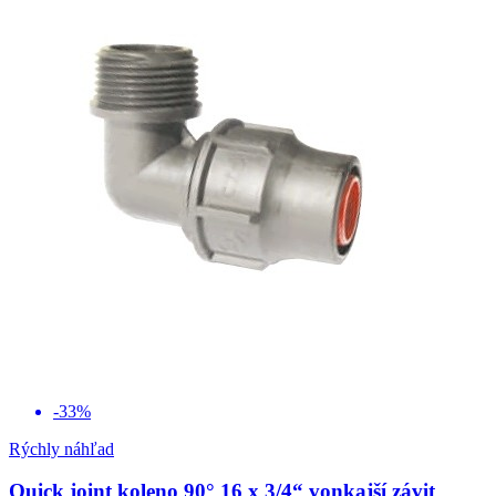
-33%
Rýchly náhľad
Quick joint koleno 90° 16 x 3/4“ vonkajší závit