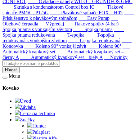
CONTROL
Ovládacie panely WILO – GRUNDFOS GMC
Skrinka s kondenzátorom Control box IC
Tlakové
spínače PM/5G, PT/5G
Plavákové spínače FOX – H05
Príslušenstvo k plavákovým spínačom
Easy Pump
Obehové čerpadlá
Výpredaj
Tlakové spojky (4 bar)
Spojka priama s vonkajším závitom
Spojka priama
Spojka priama redukovaná
T-spojka
T-spojka
redukovaná s vonkajším závitom
T-spojka redukovaná
Koncovka
Koleno 90° vonkajší závit
Koleno 90°
Automatický kvapkový set
Automatický kvapkový set –
čierny A
Automatický kvapkový set – biely A
Novinky
Hľadať
Menu
Kovako
Úvod
Závlaha
Čerpacia technika
Značky
Hunter
Palaplast
Plastica Alfa