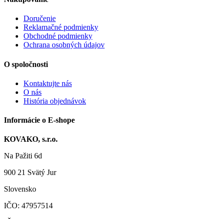
Doručenie
Reklamačné podmienky
Obchodné podmienky
Ochrana osobných údajov
O spoločnosti
Kontaktujte nás
O nás
História objednávok
Informácie o E-shope
KOVAKO, s.r.o.
Na Pažiti
6d
900 21
Svätý Jur
Slovensko
IČO: 47957514