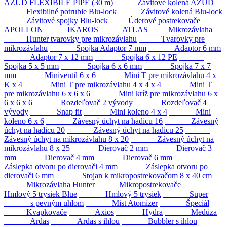
AZUD FLEXIBILE PIPE (30 m)
Závitové kolená AZUD
Flexibilné potrubie Blu-lock
Závitové kolená Blu-lock
Závitové spojky Blu-lock
Úderové postrekovače
APOLLON
IKAROS
ATLAS
Mikrozávlaha
Hunter tvarovky pre mikrozávlahu
Tvarovky pre
mikrozávlahu
Spojka Adaptor 7 mm
Adaptor 6 mm
Adaptor 7 x 12 mm
Spojka 6 x 12 PE
Spojka 5 x 5 mm
Spojka 6 x 6 mm
Spojka 7 x 7
mm
Miniventil 6 x 6
Mini T pre mikrozávlahu 4 x
K x 4
Mini T pre mikrozávlahu 4 x 4 x 4
Mini T
pre mikrozávlahu 6 x 6 x 6
Mini kríž pre mikrozávlahu 6 x
6 x 6 x 6
Rozdeľovač 2 vývody
Rozdeľovač 4
vývody
Snap fit
Mini koleno 4 x 4
Mini
koleno 6 x 6
Závesný úchyt na hadicu 16
Závesný
úchyt na hadicu 20
Závesný úchyt na hadicu 25
Závesný úchyt na mikrozávlahu 8 x 20
Závesný úchyt na
mikrozávlahu 8 x 25
Dierovač 2 mm
Dierovač 3
mm
Dierovač 4 mm
Dierovač 6 mm
Záslepka otvoru po dierovači 4 mm
Záslepka otvoru po
dierovači 6 mm
Stojan k mikropostrekovačom 8 x 40 cm
Mikrozávlaha Hunter
Mikropostrekovače
Hmlový 5 trysiek Blue
Hmlový 5 trysiek
Super
s pevným uhlom
Mist Atomizer
Špeciál
Kvapkovače
Axios
Hydra
Medúza
Ardas
Ardas s ihlou
Bubbler s ihlou