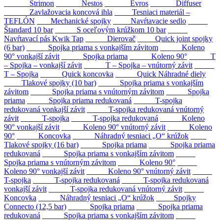
Strimon
Nestos
Evros
Diffuser
Zavlažovacia koncová ihla
Tesniaci materiál –
TEFLÓN
Mechanické spojky
Navŕtavacie sedlo
Štandard 10 bar
S oceľovým krúžkom 10 bar
Navŕtavací pás Kwik Tap
Dierovač
Quick joint spojky
(6 bar)
Spojka priama s vonkajším závitom
Koleno
90° vonkajší závit
Spojka priama
Koleno 90°
T
– Spojka – vonkajší závit
T – Spojka – vnútorný závit
T – Spojka
Quick koncovka
Quick Náhradné diely
Tlakové spojky (10 bar)
Spojka priama s vonkajším
závitom
Spojka priama s vnútorným závitom
Spojka
priama
Spojka priama redukovaná
T-spojka
redukovaná vonkajší závit
T-spojka redukovaná vnútorný
závit
T-spojka
T-spojka redukovaná
Koleno
90° vonkajší závit
Koleno 90° vnútorný závit
Koleno
90°
Koncovka
Náhradný tesniaci „O“ krúžok
Tlakové spojky (16 bar)
Spojka priama
Spojka priama
redukovaná
Spojka priama s vonkajším závitom
Spojka priama s vnútorným závitom
Koleno 90°
Koleno 90° vonkajší závit
Koleno 90° vnútorný závit
T-spojka
T-spojka redukovaná
T-spojka redukovaná
vonkajší závit
T-spojka redukovaná vnútorný závit
Koncovka
Náhradný tesniaci „O“ krúžok
Spojky
Connecto (12,5 bar)
Spojka priama
Spojka priama
redukovaná
Spojka priama s vonkajším závitom