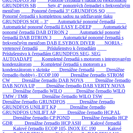
GRUNDFOS SB
Ponorné čerpadlá s riadiacou elektronikou
GRUNDFOS SB
Sety 4“ ponorných čerpadiel s frekvenčným
meničom
Ponorné čerpadlá 3“ GRUNDFOS SQ
Ponorné čerpadlá s kompletnou sadou na udržiavanie tlaku
GRUNDFOS SQE – 3“
Automatické ponorné čerpadlá
Automatické ponorné čerpadlá EASY E-DEEP
Automatické
ponorné čerpadlá DAB DTRON 2
Automatické ponorné
čerpadlá DAB DTRON 3
Automatické ponorné čerpadlá s
frekvenčným meničom DAB E.SYBOX DIVER
NORIA -
vretenové čerpadlá
Príslušenstvo k čerpadlám
Príslušenstvo k čerpadlám GRUNDFOS SEG, SEG
AUTOADAPT
Kompletné čerpadlá s motorom s integrovaným
kondenzátorom
Kompletné čerpadlá s motorom a s
kondenzátorom v skrinke
Drenážne čerpadlá
Drenážne
čerpadlo (hobby) - ECOP 100
Drenážne čerpadlo STROM
CW
Drenážne čerpadlo DAB NOVA
Drenážne čerpadlo
DAB NOVA UP
Drenážne čerpadlo DAB VERTY NOVA
Drenážne čerpadlo WILO
Drenážne čerpadlo WILO
TMW / TMR
Drenážne čerpadlo WILO TSW
Drenážne čerpadlo GRUNDFOS
Drenážne čerpadlo
GRUNDFOS UNILIFT KP
Drenážne čerpadlo
GRUNDFOS UNILIFT AP
Drenážne čerpadlo HCP AL
Drenážne čerpadlo CP POND
Drenážne čerpadlo HCP
GDR
Drenážne čerpadlo HCP ASH
Kalové čerpadlá
Kalové čerpadlo ECOP 105, INOX EC 190
Kalové