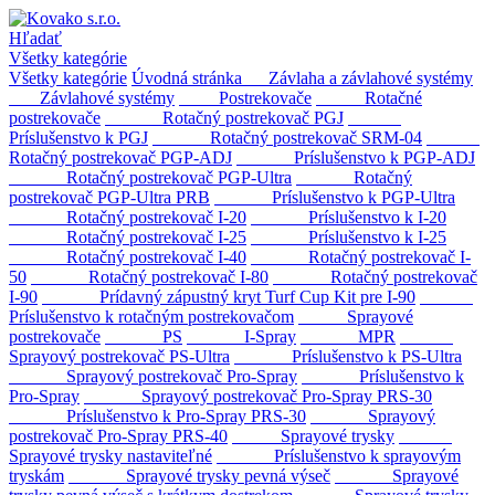
Hľadať
Všetky kategórie
Všetky kategórie
Úvodná stránka
Závlaha a závlahové systémy
Závlahové systémy
Postrekovače
Rotačné
postrekovače
Rotačný postrekovač PGJ
Príslušenstvo k PGJ
Rotačný postrekovač SRM-04
Rotačný postrekovač PGP-ADJ
Príslušenstvo k PGP-ADJ
Rotačný postrekovač PGP-Ultra
Rotačný
postrekovač PGP-Ultra PRB
Príslušenstvo k PGP-Ultra
Rotačný postrekovač I-20
Príslušenstvo k I-20
Rotačný postrekovač I-25
Príslušenstvo k I-25
Rotačný postrekovač I-40
Rotačný postrekovač I-
50
Rotačný postrekovač I-80
Rotačný postrekovač
I-90
Prídavný zápustný kryt Turf Cup Kit pre I-90
Príslušenstvo k rotačným postrekovačom
Sprayové
postrekovače
PS
I-Spray
MPR
Sprayový postrekovač PS-Ultra
Príslušenstvo k PS-Ultra
Sprayový postrekovač Pro-Spray
Príslušenstvo k
Pro-Spray
Sprayový postrekovač Pro-Spray PRS-30
Príslušenstvo k Pro-Spray PRS-30
Sprayový
postrekovač Pro-Spray PRS-40
Sprayové trysky
Sprayové trysky nastaviteľné
Príslušenstvo k sprayovým
tryskám
Sprayové trysky pevná výseč
Sprayové