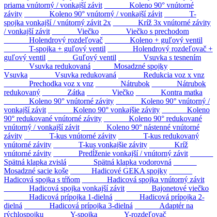
priama vnútorný / vonkajší závit
Koleno 90° vnútorné
závity
Koleno 90° vnútorný / vonkajší závit
T-
spojka vonkajší / vnútorný závit 2x
Kríž 3x vnútorné závity
/ vonkajší závit
Viečko
Viečko s prechodom
Holendrový rozdeľovač
Koleno + guľový ventil
T-spojka + guľový ventil
Holendrový rozdeľovač +
guľový ventil
Guľový ventil
Vsuvka s tesnením
Vsuvka redukovaná
Mosadzné spojky
Vsuvka
Vsuvka redukovaná
Redukcia voz x vnz
Prechodka voz x vnz
Nátrubok
Nátrubok
redukovaný
Zátka
Viečko
Kontra matka
Koleno 90° vnútorné závity
Koleno 90° vnútorný /
vonkajší závit
Koleno 90° vonkajšie závity
Koleno
90° redukované vnútorné závity
Koleno 90° redukované
vnútorný / vonkajší závit
Koleno 90° nástenné vnútorné
závity
T-kus vnútorné závity
T-kus redukovaný
vnútorné závity
T-kus vonkajšie závity
Kríž
vnútorné závity
Predĺženie vonkajší / vnútorný závit
Spätná klapka zvislá
Spätná klapka vodorovná
Mosadzné sacie koše
Hadicové GEKA spojky
Hadicová spojka s tŕňom
Hadicová spojka vnútorný závit
Hadicová spojka vonkajší závit
Bajonetové viečko
Hadicová prípojka 1-dielná
Hadicová prípojka 2-
dielná
Hadicová prípojka 3-dielná
Adaptér na
rýchlospojku
Y-spojka
Y-rozdeľovač