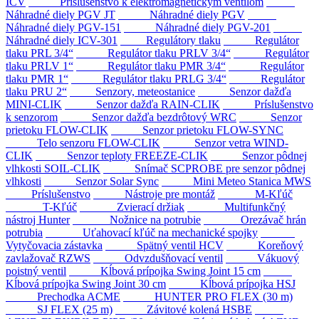
ICV
Príslušenstvo k elektromagnetickým ventilom
Náhradné diely PGV JT
Náhradné diely PGV
Náhradné diely PGV-151
Náhradné diely PGV-201
Náhradné diely ICV-301
Regulátory tlaku
Regulátor
tlaku PRL 3/4“
Regulátor tlaku PRLV 3/4“
Regulátor
tlaku PRLV 1“
Regulátor tlaku PMR 3/4“
Regulátor
tlaku PMR 1“
Regulátor tlaku PRLG 3/4“
Regulátor
tlaku PRU 2“
Senzory, meteostanice
Senzor dažďa
MINI-CLIK
Senzor dažďa RAIN-CLIK
Príslušenstvo
k senzorom
Senzor dažďa bezdrôtový WRC
Senzor
prietoku FLOW-CLIK
Senzor prietoku FLOW-SYNC
Telo senzoru FLOW-CLIK
Senzor vetra WIND-
CLIK
Senzor teploty FREEZE-CLIK
Senzor pôdnej
vlhkosti SOIL-CLIK
Snímač SCPROBE pre senzor pôdnej
vlhkosti
Senzor Solar Sync
Mini Meteo Stanica MWS
Príslušenstvo
Nástroje pre montáž
M-Kľúč
T-Kľúč
Zvierací držiak
Multifunkčný
nástroj Hunter
Nožnice na potrubie
Orezávač hrán
potrubia
Uťahovací kľúč na mechanické spojky
Vytyčovacia zástavka
Spätný ventil HCV
Koreňový
zavlažovač RZWS
Odvzdušňovací ventil
Vákuový
poistný ventil
Kĺbová prípojka Swing Joint 15 cm
Kĺbová prípojka Swing Joint 30 cm
Kĺbová prípojka HSJ
Prechodka ACME
HUNTER PRO FLEX (30 m)
SJ FLEX (25 m)
Závitové kolená HSBE