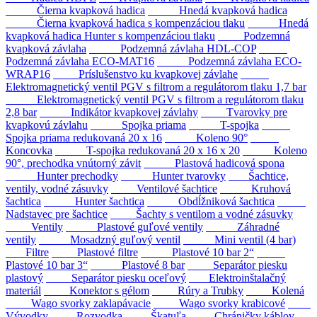
Čierna kvapková hadica
Hnedá kvapková hadica
Čierna kvapková hadica s kompenzáciou tlaku
Hnedá
kvapková hadica Hunter s kompenzáciou tlaku
Podzemná
kvapková závlaha
Podzemná závlaha HDL-COP
Podzemná závlaha ECO-MAT16
Podzemná závlaha ECO-
WRAP16
Príslušenstvo ku kvapkovej závlahe
Elektromagnetický ventil PGV s filtrom a regulátorom tlaku 1,7 bar
Elektromagnetický ventil PGV s filtrom a regulátorom tlaku
2,8 bar
Indikátor kvapkovej závlahy
Tvarovky pre
kvapkovú závlahu
Spojka priama
T-spojka
Spojka priama redukovaná 20 x 16
Koleno 90°
Koncovka
T-spojka redukovaná 20 x 16 x 20
Koleno
90°, prechodka vnútorný závit
Plastová hadicová spona
Hunter prechodky
Hunter tvarovky
Šachtice,
ventily, vodné zásuvky
Ventilové šachtice
Kruhová
šachtica
Hunter šachtica
Obdĺžniková šachtica
Nadstavec pre šachtice
Šachty s ventilom a vodné zásuvky
Ventily
Plastové guľové ventily
Záhradné
ventily
Mosadzný guľový ventil
Mini ventil (4 bar)
Filtre
Plastové filtre
Plastové 10 bar 2“
Plastové 10 bar 3“
Plastové 8 bar
Separátor piesku
plastový
Separátor piesku oceľový
Elektroinštalačný
materiál
Konektor s gélom
Rúry a Trubky
Kolená
Wago svorky zaklapávacie
Wago svorky krabicové
Vývodky
Rozvodka
Škatuľa
Chráničky káblov