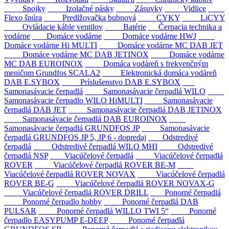
Spojky
Izolačné pásky
Zásuvky
Vidlice
Flexo šnúra
Predlžovačka bubnová
CYKY
LiCYY
Ovládacie káble ventilov
Batérie
Čerpacia technika a
vodárne
Domáce vodárne
Domáce vodárne HWJ
Domáce vodárne Hi MULTI
Domáce vodárne MC DAB JET
Domáce vodárne MC DAB JETINOX
Domáce vodárne
MC DAB EUROINOX
Domáca vodáreň s frekvenčným
meničom Grundfos SCALA2
Elektronická domáca vodáreň
DAB E.SYBOX
Príslušenstvo DAB E.SYBOX
Samonasávacie čerpadlá
Samonasávacie čerpadlá WILO
Samonasávacie čerpadlo WILO HiMULTI
Samonasávacie
čerpadlá DAB JET
Samonasávacie čerpadlá DAB JETINOX
Samonasávacie čerpadlá DAB EUROINOX
Samonasávacie čerpadlá GRUNDFOS JP
Samonasávacie
čerpadlá GRUNDFOS JP 5, JP 6 - dopredaj
Odstredivé
čerpadlá
Odstredivé čerpadlá WILO MHI
Odstredivé
čerpadlá NSP
Viacúčelové čerpadlá
Viacúčelové čerpadlá
ROVER
Viacúčelové čerpadlá ROVER BE-M
Viacúčelové čerpadlá ROVER NOVAX
Viacúčelové čerpadlá
ROVER BE-G
Viacúčelové čerpadlá ROVER NOVAX-G
Viacúčelové čerpadlá ROVER DRILL
Ponorné čerpadlá
Ponorné čerpadlo hobby
Ponorné čerpadlá DAB
PULSAR
Ponorné čerpadlá WILLO TWI 5“
Ponorné
čerpadlo EASYPUMP E-DEEP
Ponorné čerpadlá