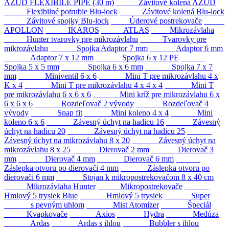
AZUD FLEXIBILE PIPE (30 m)
Závitové kolená AZUD
Flexibilné potrubie Blu-lock
Závitové kolená Blu-lock
Závitové spojky Blu-lock
Úderové postrekovače
APOLLON
IKAROS
ATLAS
Mikrozávlaha
Hunter tvarovky pre mikrozávlahu
Tvarovky pre
mikrozávlahu
Spojka Adaptor 7 mm
Adaptor 6 mm
Adaptor 7 x 12 mm
Spojka 6 x 12 PE
Spojka 5 x 5 mm
Spojka 6 x 6 mm
Spojka 7 x 7
mm
Miniventil 6 x 6
Mini T pre mikrozávlahu 4 x
K x 4
Mini T pre mikrozávlahu 4 x 4 x 4
Mini T
pre mikrozávlahu 6 x 6 x 6
Mini kríž pre mikrozávlahu 6 x
6 x 6 x 6
Rozdeľovač 2 vývody
Rozdeľovač 4
vývody
Snap fit
Mini koleno 4 x 4
Mini
koleno 6 x 6
Závesný úchyt na hadicu 16
Závesný
úchyt na hadicu 20
Závesný úchyt na hadicu 25
Závesný úchyt na mikrozávlahu 8 x 20
Závesný úchyt na
mikrozávlahu 8 x 25
Dierovač 2 mm
Dierovač 3
mm
Dierovač 4 mm
Dierovač 6 mm
Záslepka otvoru po dierovači 4 mm
Záslepka otvoru po
dierovači 6 mm
Stojan k mikropostrekovačom 8 x 40 cm
Mikrozávlaha Hunter
Mikropostrekovače
Hmlový 5 trysiek Blue
Hmlový 5 trysiek
Super
s pevným uhlom
Mist Atomizer
Špeciál
Kvapkovače
Axios
Hydra
Medúza
Ardas
Ardas s ihlou
Bubbler s ihlou