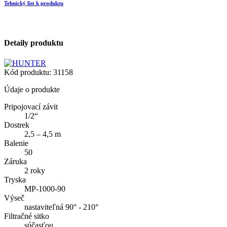
Tehnický list k produktu
Detaily produktu
Kód produktu:
31158
Údaje o produkte
Pripojovací závit
1/2“
Dostrek
2,5 – 4,5 m
Balenie
50
Záruka
2 roky
Tryska
MP-1000-90
Výseč
nastaviteľná 90° - 210°
Filtračné sitko
súčasťou