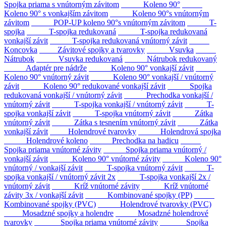
Spojka priama s vnútorným závitom
Koleno 90°
Koleno 90° s vonkajším závitom
Koleno 90°s vnútorným
závitom
POP-UP koleno 90°s vnútorným závitom
T-
spojka
T-spojka redukovaná
T-spojka redukovaná
vonkajší závit
T-spojka redukovaná vnútorný závit
Koncovka
Závitové spojky a tvarovky
Vsuvka
Nátrubok
Vsuvka redukovaná
Nátrubok redukovaný
Adaptér pre nádrže
Koleno 90° vonkajší závit
Koleno 90° vnútorný závit
Koleno 90° vonkajší / vnútorný
závit
Koleno 90° redukované vonkajší závit
Spojka
redukovaná vonkajší / vnútorný závit
Prechodka vonkajší /
vnútorný závit
T-spojka vonkajší / vnútorný závit
T-
spojka vonkajší závit
T-spojka vnútorný závit
Zátka
vnútorný závit
Zátka s tesnením vnútorný závit
Zátka
vonkajší závit
Holendrové tvarovky
Holendrová spojka
Holendrové koleno
Prechodka na hadicu
Spojka priama vnútorné závity
Spojka priama vnútorný /
vonkajší závit
Koleno 90° vnútorné závity
Koleno 90°
vnútorný / vonkajší závit
T-spojka vnútorný závit
T-
spojka vonkajší / vnútorný závit 2x
T-spojka vonkajší 2x /
vnútorný závit
Kríž vnútorné závity
Kríž vnútorné
závity 3x / vonkajší závit
Kombinované spojky (PP)
Kombinované spojky (PVC)
Holendrové tvarovky (PVC)
Mosadzné spojky a holendre
Mosadzné holendrové
tvarovky
Spojka priama vnútorné závity
Spojka