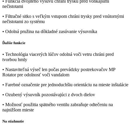
• Funkcia dvojitého výsuvu chráni trysku pred vonkajšími
nečistotami
• Filtračné sitko s veľkým vstupom chráni trysky pred vnútornými
nečistotami zo systému
• Odolná pružina na dôkladné zasúvanie výsuvníka
Ďalšie funkcie
• Technológia viacerých lúčov odolná voči vetru chráni pred
tvorbou hmly
• Nastaviteľná výseč len počas prevádzky postrekovačov MP
Rotator pre odolnosť voči vandalom
• Farebné označenie pre jednoduchšiu orientáciu na mieste inštalácie
• Ozubený výsuvník pozostávajúci z dvoch dielov
• Možnosť použitia spätného ventilu zabraňuje odtečeniu na
najnižšom mieste
Na stiahnutie