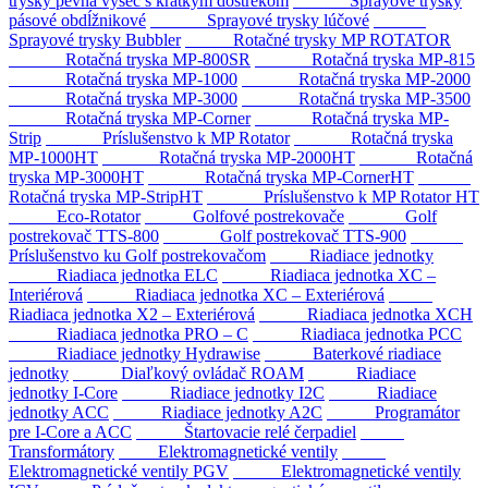
trysky pevná výseč s krátkym dostrekom
Sprayové trysky
pásové obdĺžnikové
Sprayové trysky lúčové
Sprayové trysky Bubbler
Rotačné trysky MP ROTATOR
Rotačná tryska MP-800SR
Rotačná tryska MP-815
Rotačná tryska MP-1000
Rotačná tryska MP-2000
Rotačná tryska MP-3000
Rotačná tryska MP-3500
Rotačná tryska MP-Corner
Rotačná tryska MP-
Strip
Príslušenstvo k MP Rotator
Rotačná tryska
MP-1000HT
Rotačná tryska MP-2000HT
Rotačná
tryska MP-3000HT
Rotačná tryska MP-CornerHT
Rotačná tryska MP-StripHT
Príslušenstvo k MP Rotator HT
Eco-Rotator
Golfové postrekovače
Golf
postrekovač TTS-800
Golf postrekovač TTS-900
Príslušenstvo ku Golf postrekovačom
Riadiace jednotky
Riadiaca jednotka ELC
Riadiaca jednotka XC –
Interiérová
Riadiaca jednotka XC – Exteriérová
Riadiaca jednotka X2 – Exteriérová
Riadiaca jednotka XCH
Riadiaca jednotka PRO – C
Riadiaca jednotka PCC
Riadiace jednotky Hydrawise
Baterkové riadiace
jednotky
Diaľkový ovládač ROAM
Riadiace
jednotky I-Core
Riadiace jednotky I2C
Riadiace
jednotky ACC
Riadiace jednotky A2C
Programátor
pre I-Core a ACC
Štartovacie relé čerpadiel
Transformátory
Elektromagnetické ventily
Elektromagnetické ventily PGV
Elektromagnetické ventily