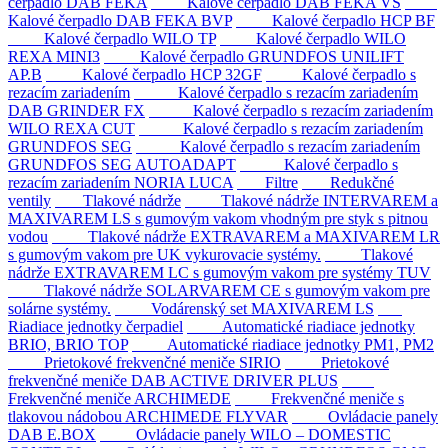
čerpadlo DAB FEKA
Kalové čerpadlo DAB FEKA VS
Kalové čerpadlo DAB FEKA BVP
Kalové čerpadlo HCP BF
Kalové čerpadlo WILO TP
Kalové čerpadlo WILO
REXA MINI3
Kalové čerpadlo GRUNDFOS UNILIFT
AP.B
Kalové čerpadlo HCP 32GF
Kalové čerpadlo s
rezacím zariadením
Kalové čerpadlo s rezacím zariadením
DAB GRINDER FX
Kalové čerpadlo s rezacím zariadením
WILO REXA CUT
Kalové čerpadlo s rezacím zariadením
GRUNDFOS SEG
Kalové čerpadlo s rezacím zariadením
GRUNDFOS SEG AUTOADAPT
Kalové čerpadlo s
rezacím zariadením NORIA LUCA
Filtre
Redukčné
ventily
Tlakové nádrže
Tlakové nádrže INTERVAREM a
MAXIVAREM LS s gumovým vakom vhodným pre styk s pitnou
vodou
Tlakové nádrže EXTRAVAREM a MAXIVAREM LR
s gumovým vakom pre UK vykurovacie systémy.
Tlakové
nádrže EXTRAVAREM LC s gumovým vakom pre systémy TUV
Tlakové nádrže SOLARVAREM CE s gumovým vakom pre
solárne systémy.
Vodárenský set MAXIVAREM LS
Riadiace jednotky čerpadiel
Automatické riadiace jednotky
BRIO, BRIO TOP
Automatické riadiace jednotky PM1, PM2
Prietokové frekvenčné meniče SIRIO
Prietokové
frekvenčné meniče DAB ACTIVE DRIVER PLUS
Frekvenčné meniče ARCHIMEDE
Frekvenčné meniče s
tlakovou nádobou ARCHIMEDE FLYVAR
Ovládacie panely
DAB E.BOX
Ovládacie panely WILO – DOMESTIC