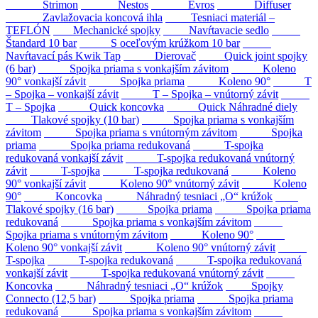
Strimon
Nestos
Evros
Diffuser
Zavlažovacia koncová ihla
Tesniaci materiál –
TEFLÓN
Mechanické spojky
Navŕtavacie sedlo
Štandard 10 bar
S oceľovým krúžkom 10 bar
Navŕtavací pás Kwik Tap
Dierovač
Quick joint spojky
(6 bar)
Spojka priama s vonkajším závitom
Koleno
90° vonkajší závit
Spojka priama
Koleno 90°
T
– Spojka – vonkajší závit
T – Spojka – vnútorný závit
T – Spojka
Quick koncovka
Quick Náhradné diely
Tlakové spojky (10 bar)
Spojka priama s vonkajším
závitom
Spojka priama s vnútorným závitom
Spojka
priama
Spojka priama redukovaná
T-spojka
redukovaná vonkajší závit
T-spojka redukovaná vnútorný
závit
T-spojka
T-spojka redukovaná
Koleno
90° vonkajší závit
Koleno 90° vnútorný závit
Koleno
90°
Koncovka
Náhradný tesniaci „O“ krúžok
Tlakové spojky (16 bar)
Spojka priama
Spojka priama
redukovaná
Spojka priama s vonkajším závitom
Spojka priama s vnútorným závitom
Koleno 90°
Koleno 90° vonkajší závit
Koleno 90° vnútorný závit
T-spojka
T-spojka redukovaná
T-spojka redukovaná
vonkajší závit
T-spojka redukovaná vnútorný závit
Koncovka
Náhradný tesniaci „O“ krúžok
Spojky
Connecto (12,5 bar)
Spojka priama
Spojka priama
redukovaná
Spojka priama s vonkajším závitom