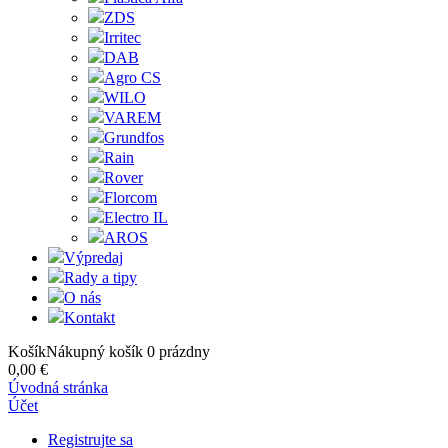
ZDS
Irritec
DAB
Agro CS
WILO
VAREM
Grundfos
Rain
Rover
Florcom
Electro IL
AROS
Výpredaj
Rady a tipy
O nás
Kontakt
Košík
Nákupný košík
0
prázdny
0,00 €
Úvodná stránka
Účet
Registrujte sa