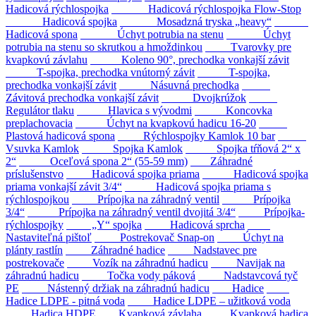
Hadicová rýchlospojka
Hadicová rýchlospojka Flow-Stop
Hadicová spojka
Mosadzná tryska „heavy“
Hadicová spona
Úchyt potrubia na stenu
Úchyt
potrubia na stenu so skrutkou a hmoždinkou
Tvarovky pre
kvapkovú závlahu
Koleno 90°, prechodka vonkajší závit
T-spojka, prechodka vnútorný závit
T-spojka,
prechodka vonkajší závit
Násuvná prechodka
Závitová prechodka vonkajší závit
Dvojkrúžok
Regulátor tlaku
Hlavica s vývodmi
Koncovka
preplachovacia
Úchyt na kvapkovú hadicu 16-20
Plastová hadicová spona
Rýchlospojky Kamlok 10 bar
Vsuvka Kamlok
Spojka Kamlok
Spojka tŕňová 2“ x
2“
Oceľová spona 2“ (55-59 mm)
Záhradné
príslušenstvo
Hadicová spojka priama
Hadicová spojka
priama vonkajší závit 3/4“
Hadicová spojka priama s
rýchlospojkou
Prípojka na záhradný ventil
Prípojka
3/4“
Prípojka na záhradný ventil dvojitá 3/4“
Prípojka-
rýchlospojky
„Y“ spojka
Hadicová sprcha
Nastaviteľná pištoľ
Postrekovač Snap-on
Úchyt na
plánty rastlín
Záhradné hadice
Nadstavec pre
postrekovače
Vozík na záhradnú hadicu
Navijak na
záhradnú hadicu
Točka vody páková
Nadstavcová tyč
PE
Nástenný držiak na záhradnú hadicu
Hadice
Hadice LDPE - pitná voda
Hadice LDPE – užitková voda
Hadica HDPE
Kvapková závlaha
Kvapková hadica