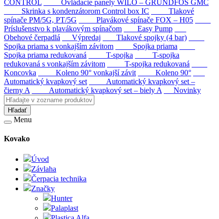
CONTROL
Ovládacie panely WILO – GRUNDFOS GMC
Skrinka s kondenzátorom Control box IC
Tlakové
spínače PM/5G, PT/5G
Plavákové spínače FOX – H05
Príslušenstvo k plavákovým spínačom
Easy Pump
Obehové čerpadlá
Výpredaj
Tlakové spojky (4 bar)
Spojka priama s vonkajším závitom
Spojka priama
Spojka priama redukovaná
T-spojka
T-spojka
redukovaná s vonkajším závitom
T-spojka redukovaná
Koncovka
Koleno 90° vonkajší závit
Koleno 90°
Automatický kvapkový set
Automatický kvapkový set –
čierny A
Automatický kvapkový set – biely A
Novinky
Hľadať
Menu
Kovako
Úvod
Závlaha
Čerpacia technika
Značky
Hunter
Palaplast
Plastica Alfa