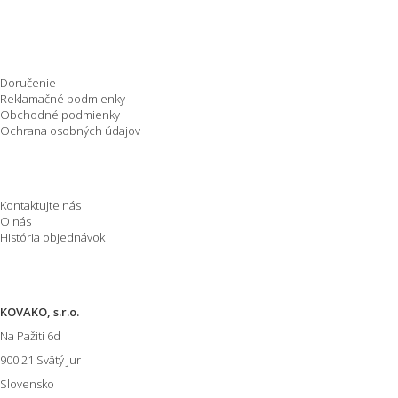
Nakupovanie
Doručenie
Reklamačné podmienky
Obchodné podmienky
Ochrana osobných údajov
O spoločnosti
Kontaktujte nás
O nás
História objednávok
Informácie o E-shope
KOVAKO, s.r.o.
Na Pažiti
6d
900 21
Svätý Jur
Slovensko