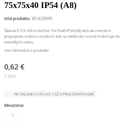
75x75x40 IP54 (A8)
Kód produktu:
3ES420049
Škatuľa E125-100 rozbočná 75x75x40 IP54 (A8) slúži ako miesto k
prepojeniu vodičov v bodoch, kde sa elektrický rozvod rozbočuje do
niekoľkých vetiev.
Viac informácií o produkte
0,62 €
S DPH
NA SKLADE U VÁS DO 1 AŽ 2 PRACOVNÝCH DNÍ
Množstvo