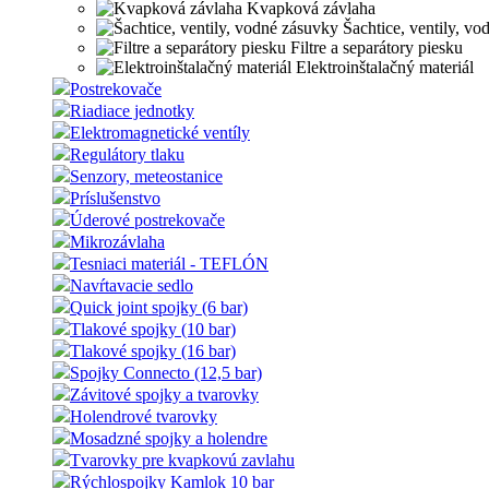
Kvapková závlaha
Šachtice, ventily, vo
Filtre a separátory piesku
Elektroinštalačný materiál
Postrekovače
Riadiace jednotky
Elektromagnetické ventíly
Regulátory tlaku
Senzory, meteostanice
Príslušenstvo
Úderové postrekovače
Mikrozávlaha
Tesniaci materiál - TEFLÓN
Navŕtavacie sedlo
Quick joint spojky (6 bar)
Tlakové spojky (10 bar)
Tlakové spojky (16 bar)
Spojky Connecto (12,5 bar)
Závitové spojky a tvarovky
Holendrové tvarovky
Mosadzné spojky a holendre
Tvarovky pre kvapkovú zavlahu
Rýchlospojky Kamlok 10 bar