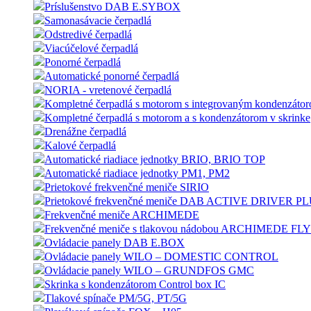
Príslušenstvo DAB E.SYBOX
Samonasávacie čerpadlá
Odstredivé čerpadlá
Viacúčelové čerpadlá
Ponorné čerpadlá
Automatické ponorné čerpadlá
NORIA - vretenové čerpadlá
Kompletné čerpadlá s motorom s integrovaným kondenzáto
Kompletné čerpadlá s motorom a s kondenzátorom v skrinke
Drenážne čerpadlá
Kalové čerpadlá
Automatické riadiace jednotky BRIO, BRIO TOP
Automatické riadiace jednotky PM1, PM2
Prietokové frekvenčné meniče SIRIO
Prietokové frekvenčné meniče DAB ACTIVE DRIVER P
Frekvenčné meniče ARCHIMEDE
Frekvenčné meniče s tlakovou nádobou ARCHIMEDE F
Ovládacie panely DAB E.BOX
Ovládacie panely WILO – DOMESTIC CONTROL
Ovládacie panely WILO – GRUNDFOS GMC
Skrinka s kondenzátorom Control box IC
Tlakové spínače PM/5G, PT/5G