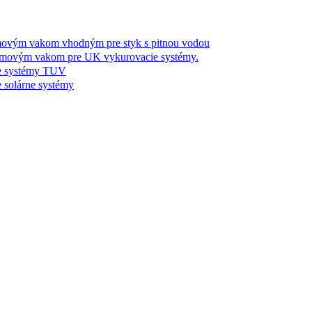
m vakom vhodným pre styk s pitnou vodou
ým vakom pre UK vykurovacie systémy.
 systémy TUV
olárne systémy