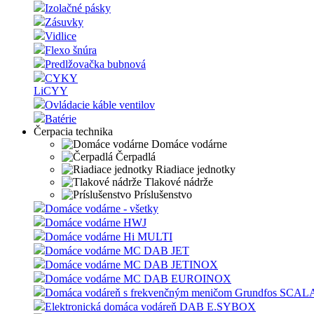
Izolačné pásky
Zásuvky
Vidlice
Flexo šnúra
Predlžovačka bubnová
CYKY
LiCYY
Ovládacie káble ventilov
Batérie
Čerpacia technika
Domáce vodárne
Čerpadlá
Riadiace jednotky
Tlakové nádrže
Príslušenstvo
Domáce vodárne - všetky
Domáce vodárne HWJ
Domáce vodárne Hi MULTI
Domáce vodárne MC DAB JET
Domáce vodárne MC DAB JETINOX
Domáce vodárne MC DAB EUROINOX
Domáca vodáreň s frekvenčným meničom Grundfos SCAL
Elektronická domáca vodáreň DAB E.SYBOX