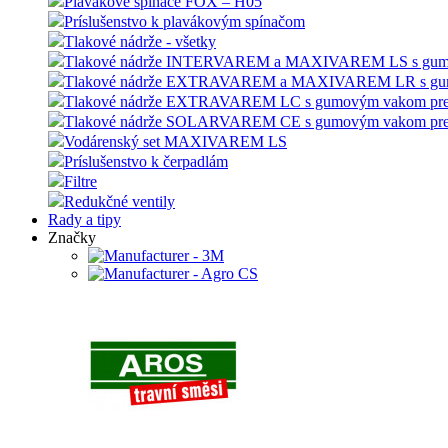
Plavákové spínače FOX – H05
Príslušenstvo k plavákovým spínačom
Tlakové nádrže - všetky
Tlakové nádrže INTERVAREM a MAXIVAREM LS s gumový
Tlakové nádrže EXTRAVAREM a MAXIVAREM LR s gumov
Tlakové nádrže EXTRAVAREM LC s gumovým vakom pre
Tlakové nádrže SOLARVAREM CE s gumovým vakom pre s
Vodárenský set MAXIVAREM LS
Príslušenstvo k čerpadlám
Filtre
Redukčné ventily
Rady a tipy
Značky