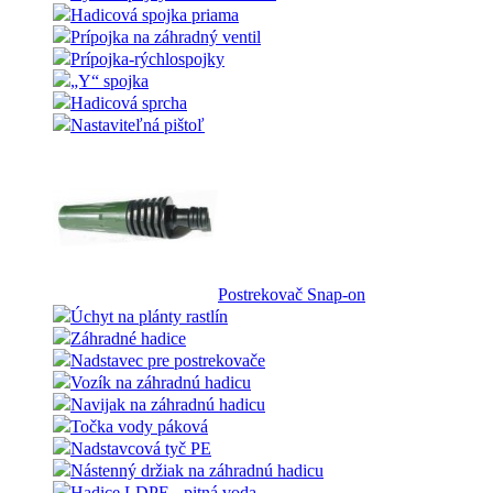
Hadicová spojka priama
Prípojka na záhradný ventil
Prípojka-rýchlospojky
„Y“ spojka
Hadicová sprcha
Nastaviteľná pištoľ
Postrekovač Snap-on
Úchyt na plánty rastlín
Záhradné hadice
Nadstavec pre postrekovače
Vozík na záhradnú hadicu
Navijak na záhradnú hadicu
Točka vody páková
Nadstavcová tyč PE
Nástenný držiak na záhradnú hadicu
Hadice LDPE - pitná voda