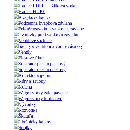
Hadice LDPE – užitková voda
Hadica HDPE
Kvapková hadica
Podzemná kvapková závlaha
Príslušenstvo ku kvapkovej závlahe
Tvarovky pre kvapkovú závlahu
Ventilové šachtice
Šachty s ventilom a vodné zásuvky
Ventily
Plastové filtre
Separátor piesku plastový
Separátor piesku oceľový
Konektor s gélom
Rúry a Trubky
Kolená
Wago svorky zaklapávacie
Wago svorky krabicové
Vývodky
Rozvodka
Škatuľa
Chráničky káblov
Spojky