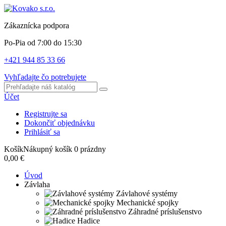
Zákaznícka podpora
Po-Pia od 7:00 do 15:30
+421 944 85 33 66
Vyhľadajte čo potrebujete
Účet
Registrujte sa
Dokončiť objednávku
Prihlásiť sa
Košík
Nákupný košík
0
prázdny
0,00 €
Úvod
Závlaha
Závlahové systémy
Mechanické spojky
Záhradné príslušenstvo
Hadice